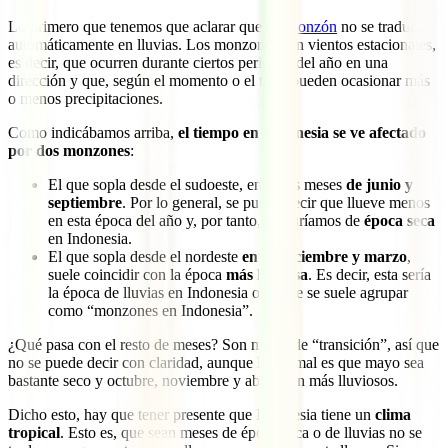
Lo primero que tenemos que aclarar que un
monzón
no se traduce
automáticamente en lluvias. Los monzones son vientos estacionales,
es decir, que ocurren durante ciertos periodos del año en una
dirección y que, según el momento o el tipo, pueden ocasionar más
o menos precipitaciones.
Como indicábamos arriba,
el tiempo en Indonesia se ve afectado
por dos monzones
:
El que sopla desde el sudoeste, entre los meses
de junio y
septiembre
. Por lo general, se puede decir que llueve menos
en esta época del año y, por tanto, hablaríamos de
época seca
en Indonesia.
El que sopla desde el nordeste
entre diciembre y marzo
,
suele coincidir con la época
más lluviosa
. Es decir, esta sería
la época de lluvias en Indonesia o lo que se suele agrupar
como “monzones en Indonesia”.
¿Qué pasa con el resto de meses? Son meses de “transición”, así que
no se puede decir con claridad, aunque lo normal es que mayo sea
bastante seco y octubre, noviembre y abril sean más lluviosos.
Dicho esto, hay que tener presente que Indonesia tiene un
clima
tropical
. Esto es, que sean meses de época seca o de lluvias no se