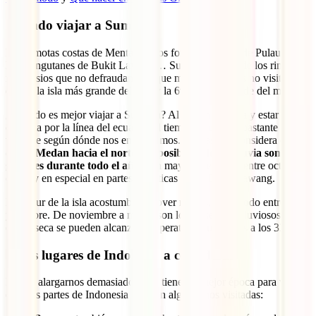
Cuándo viajar a Sumatra
Las remotas costas de Mentawai, los fondos marinos de Pulau Weh,
los orangutanes de Bukit Lawang… Sumatra es otro de los rincones
indonesios que no defraudan, aunque muchos viajeros no visitan la
que es la isla más grande del país y la 6ª isla más grande del mundo.
¿Cuándo es mejor viajar a Sumatra? Al ser tan extensa y estar
dividida por la línea del ecuador, el tiempo puede ser bastante
variable según dónde nos encontremos. Aun así, se considera que
desde Medan hacia el norte, las posibilidades de lluvia son
grandes durante todo el año
, con mayor intensidad entre octubre y
enero y en especial en partes selváticas como Bukit Lawang.
En el sur de la isla acostumbra a llover menos, sobre todo entre abril
y octubre. De noviembre a marzo son los meses más lluviosos. En la
época seca se pueden alcanzar temperaturas superiores a los 33ºC.
Otros lugares de Indonesia a considerar
Por no alargarnos demasiado, aquí tienes la mejor época para viajar
en otras partes de Indonesia que son algo menos visitadas: