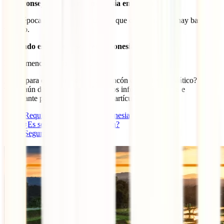
¿Es aconsejable viajar a Indonesia en agosto?
Sí, es época muy seca, aunque hay que considerar que hay bastante
turismo.
¿Cuándo es la época seca en Indonesia?
Más o menos de abril a octubre.
¿Listo para explorar este exótico rincón del Sudeste Asiático? ¡No te
vayas aún de nuestro blog! Tenemos información fresca e
interesante para ti en los siguientes artículos:
Requisitos para viajar a Indonesia
¿Es seguro viajar a Indonesia?
Seguro de viaje a Indonesia