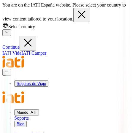
You are on the IATI España website. Please select your country to
view content tailored to your location.
Select country
Continue
IATI Vida
IATI Camper
Seguros de Viaje
Mundo IATI
Soporte
Blog