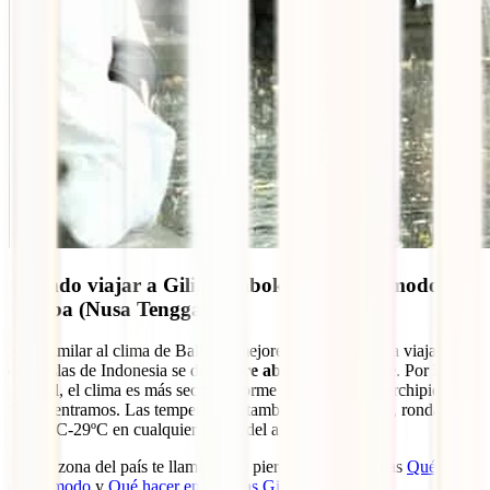
Cuándo viajar a Gili, Lombok, Flores, Komodo y
Sumba (Nusa Tenggara)
Muy similar al clima de Bali, los mejores momentos para viajar a
estas islas de Indonesia se dan
entre abril y septiembre
. Por lo
general, el clima es más seco conforme más al este del archipiélago
nos adentramos. Las temperaturas también son elevadas, rondando
los 27ºC-29ºC en cualquier época del año.
Si esta zona del país te llama, no te pierdas nuestras guías
Qué ver
en Komodo
y
Qué hacer en las Islas Gili
.