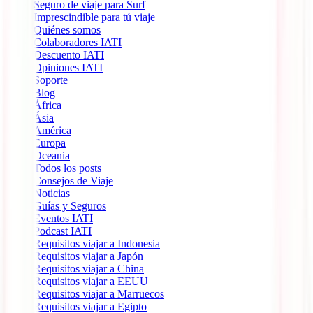
Seguro de viaje para Surf
Imprescindible para tú viaje
Quiénes somos
Colaboradores IATI
Descuento IATI
Opiniones IATI
Soporte
Blog
África
Ásia
América
Europa
Oceania
Todos los posts
Consejos de Viaje
Noticias
Guías y Seguros
Eventos IATI
Podcast IATI
Requisitos viajar a Indonesia
Requisitos viajar a Japón
Requisitos viajar a China
Requisitos viajar a EEUU
Requisitos viajar a Marruecos
Requisitos viajar a Egipto