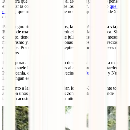
Raro será que si es tu primer viaje al archipiélago no estés pensando
en visitar la conocida como “Isla de los dioses”. Hay tanto
que hacer
en Bali
, que nuestro consejo es que no le dediques menos de 5 o 6
días.
Para asegurarte que te llueve menos,
la mejor época para viajar as
Bali es de mayo a octubre
, que coincide con la época seca. Sin
embargo, tienes que considerar que julio y agosto son los meses con
más turismo y, por tanto, más personas en todos lados y precios más
elevados. Por eso, mayo, junio y septiembre suelen ser meses más
cómodos.
La temporada de lluvias en Bali va de octubre/noviembre a marzo,
cuando suele llover un par de horas al día, sobre todo al atardecer.
Por cercanía, el clima en las islas vecinas de
Nusa Penida
y Nusa
Lembongan es similar.
En cuanto a las temperaturas, rondan los 26ºC-29ºC durante todo el
año, con unos grados menos en las zonas montañosas, donde
también acostumbra a llover un poquito más.