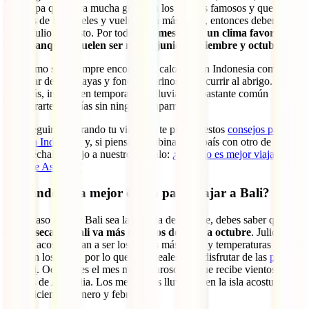
preocupa que haya mucha gente en los lugares famosos y que los
precios de los hoteles y vuelos sean más caros, entonces deberías
evitar julio y agosto. Por todo ello,
meses con un clima favorable y
más tranquilos suelen ser mayo, junio, septiembre y octubre
.
Sea como sea, siempre encontrarás calorcito en Indonesia como para
disfrutar de sus playas y fondos marinos sin recurrir al abrigo.
Además, incluso en temporada de lluvias, es bastante común
encontrarte con días sin ningún chaparrón.
Para seguir preparando tu viaje, no te pierdas estos
consejos para
viajar a Indonesia
y, si piensas combinar este país con otro de la
zona, échale un ojo a nuestro artículo:
¿Cuándo es mejor viajar al
Sudeste Asiático?
¿Cuándo es la mejor época para viajar a Bali?
En el caso de que Bali sea la estrella de tu viaje, debes saber que
la
época seca en Bali va más o menos de abril a octubre
. Julio y
agosto acostumbran a ser los meses más secos y temperaturas que no
superan los 32ºC, por lo que son ideales para disfrutar de las
playas
de Bali
. Octubre es el mes más caluroso, ya que recibe vientos
cálidos de Australia. Los meses más lluviosos en la isla acostumbran
a ser diciembre, enero y febrero.