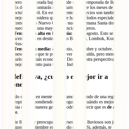
pero la temporada baja coincide con la temporada de lluvias.
Es decir, encontrarás menos turismo entre los meses de
octubre a abril. En este momento, los precios son también
mejores. Considera que puede haber períodos especiales
como el Año Nuevo Chino o nuestra Semana Santa donde
puede haber una mayor afluencia de viajeros.
Temporada alta en Indonesia:
julio y agosto. Esto se
acentúa más en destinos como Bali, Gili, Lombok, Komodo o
Nusas.
Temporada media:
abril, junio, septiembre y octubre. Son
meses en los que te puede llover un poquitín, pero menos
turísticos y más económicos. Desde nuestra perspectiva, el
mejor momento para viajar a Indonesia.
En definitiva, ¿cuándo es mejor ir a
Indonesia?
Teniendo siempre en mente que estamos hablando de una región de
clima tropical, respondiendo a la pregunta de cuándo es mejor ir a
Indonesia de una manera general, podríamos decir que es
de abril a
octubre
.
Si que te llueva, te preocupa, los meses menos lluviosos son junio,
julio, agosto y septiembre en casi todo el país. Si, además, te