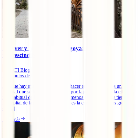
Qué ver y qué hacer en Nagoya: 10 planes
imprescindibles
IATI Blog
16
minutos de lectura
Aunque hay mucho que ver y que hacer en Nagoya, no es un lugar
habitual que se incluya en las rutas por Japón de 15 días (la cifra
más habitual de los viajeros) y aún menos en las de menos tiempo.
La capital de la prefectura de Aichi es la cuarta ciudad más grande
de [...]
Leer más