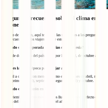
Preguntas frecuentes sobre el clima en
Indonesia
A modo de resumen, aquí te damos las respuestas a las preguntas
más frecuentes de los viajeros sobre este tema:
¿Cuándo es la temporada de lluvias en Indonesia?
Depende de la zona del país, pero, por lo general, de octubre a
marzo.
¿Cuál es la mejor época para viajar a Bali?
De abril a octubre, con menos turismo en los meses de abril, mayo,
junio (primera mitad), septiembre (segunda mitad) y octubre.
¿Cuándo es el monzón en Bali?
De noviembre a marzo más o menos llueve más por el efecto de los
vientos del monzón de esta época del año.