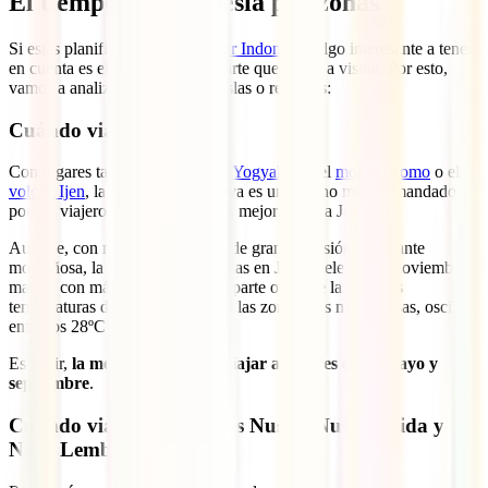
El tiempo en Indonesia por zonas
Si estás planificando una
ruta por Indonesia
, algo interesante a tener
en cuenta es el clima según la parte que vayas a visitar. Por esto,
vamos a analizar qué tal según islas o regiones:
Cuándo viajar a Java
Con lugares tan increíbles como
Yogyakarta
, el
monte Bromo
o el
volcán Ijen
, la enorme isla de Java es un destino muy demandado
por los viajeros. ¿Pero cuándo es mejor viajar a Java?
Aunque, con matices, ya que es de gran extensión y bastante
montañosa, la temporada de lluvias en Java suele ser de noviembre a
marzo, con más intensidad en la parte oeste de la isla. Las
temperaturas diurnas, excepto en las zonas más montañosas, oscilan
entre los 28ºC y los 30ºC.
Es decir,
la mejor época para viajar a Java es entre mayo y
septiembre
.
Cuándo viajar a Bali y las Nusas (Nusa Penida y
Nusa Lembongan)