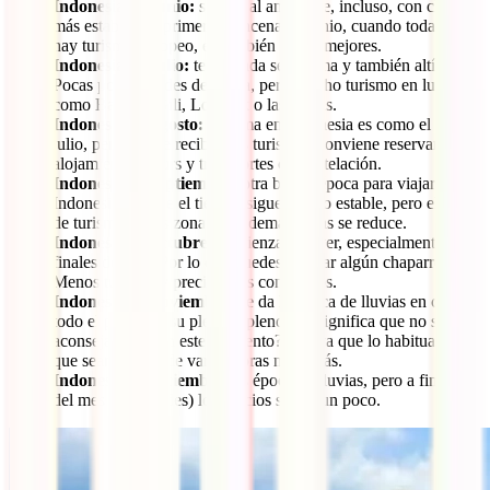
Indonesia en junio:
similar al anterior e, incluso, con clima
más estable. La primera quincena de junio, cuando todavía no
hay turismo europeo, es también de las mejores.
Indonesia en julio:
temporada sequísima y también altísima.
Pocas posibilidades de lluvia, pero mucho turismo en lugares
como Bali, las Gili, Lombok o las Nusas.
Indonesia en agosto:
el clima en Indonesia es como el de
julio, pero aún se recibe más turismo. Conviene reservar
alojamientos, tours y transportes con antelación.
Indonesia en septiembre:
otra buena época para viajar a
Indonesia, ya que el tiempo sigue siendo estable, pero el nivel
de turismo en las zonas más demandadas se reduce.
Indonesia en octubre:
comienza a llover, especialmente a
finales de mes. Por lo que puedes esperar algún chaparrón.
Menos turismo y precios más contenidos.
Indonesia en noviembre:
se da la época de lluvias en casi
todo el país y en su pleno esplendor. ¿Significa que no se
aconseja viajar en este momento? No, ya que lo habitual es
que sean lluvias de varias horas nada más.
Indonesia en diciembre:
es época de lluvias, pero a finales
del mes (Navidades) los precios suben un poco.