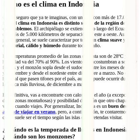
Cómo es el clima en Indonesia
Como seguro que ya te imaginas, con un país con más de 17.000
islas,
el clima en Indonesia es distinto según de la región de la
que hablemos
. El archipiélago se extiende a lo largo del Ecuador,
con más de 5.000 kilómetros de separación de este a oeste. Aun así,
por lo general, se suele caracterizar por tener un
clima suave y
ecuatorial, cálido y húmedo
durante todo el año.
Las temperaturas promedio de las zonas de costa son de 28ºC y la
humedad va del 70% al 90%. Los vientos no acostumbran a ser muy
fuertes y el monzón sopla desde el sudoeste entre los meses de junio
y septiembre y desde el nordeste entre diciembre a marzo. No es
habitual que pasen tifones por el país, aunque puede ocurrir durante
la época más lluviosa, de diciembre a marzo.
En definitiva, vas a encontrarte con calor todo el año (a excepción
de las zonas montañosas) y posibilidad de algún que otro chaparrón
viajes cuando viajes. Por generalizar, Indonesia es un
buen destino
a donde viajar en verano
, pero, a continuación, te contaremos
cómo suele ser el tiempo según las islas que pretendas visitar.
¿Cuándo es la temporada de lluvias en Indonesia?
¿Cuándo son los monzones?