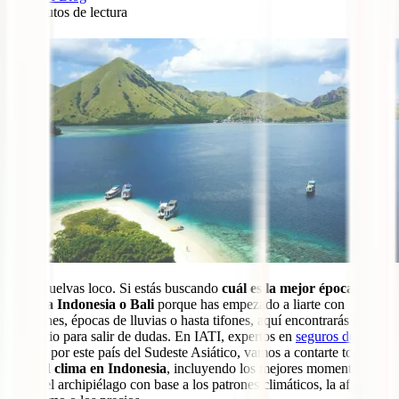
13
minutos de lectura
0
No te vuelvas loco. Si estás buscando
cuál es la mejor época para
viajar a Indonesia o Bali
porque has empezado a liarte con
monzones, épocas de lluvias o hasta tifones, aquí encontrarás todo lo
necesario para salir de dudas. En IATI, expertos en
seguros de viaje
y locos por este país del Sudeste Asiático, vamos a contarte todo
sobre el
clima en Indonesia
, incluyendo los mejores momentos para
visitar el archipiélago con base a los patrones climáticos, la afluencia