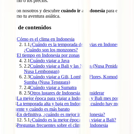
de turismo o los precios.
Sigue con nosotros y descubre
cuándo ir a Indonesia
para exprimir
al máximo tu aventura asiática.
Tabla de contenidos
1
Cómo es el clima en Indonesia
1.1
¿Cuándo es la temporada de lluvias en Indonesia?
¿Cuándo son los monzones?
2
El tiempo en Indonesia por zonas
2.1
Cuándo viajar a Java
2.2
Cuándo viajar a Bali y las Nusas (Nusa Penida y
Nusa Lembongan)
2.3
Cuándo viajar a Gili, Lombok, Flores, Komodo y
Sumba (Nusa Tenggara)
2.4
Cuándo viajar a Sumatra
2.5
Otros lugares de Indonesia a considerar
3
La mejor época para viajar a Indonesia y Bali mes por mes
4
La temporada alta y baja en Indonesia, cuándo hay menos
gente y cuándo es más barato
5
En definitiva, ¿cuándo es mejor ir a Indonesia?
5.1
¿Cuándo es la mejor época para viajar a Bali?
6
Preguntas frecuentes sobre el clima en Indonesia