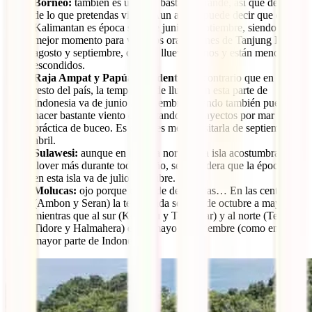
Borneo:
también es una isla bastante grande, así que depende
de lo que pretendas visitar. Aun así, se puede decir que en
Kalimantan es época seca de junio a septiembre, siendo el
mejor momento para ver a los orangutanes de Tanjung Puting
agosto y septiembre, cuando llueve menos y están menos
escondidos.
Raja Ampat y Papúa Occidental:
al contrario que en el
resto del país, la temporada de lluvias en esta parte de
Indonesia va de junio a septiembre, cuando también puede
hacer bastante viento dificultando los trayectos por mar y la
práctica de buceo. Es decir, es mejor visitarla de septiembre a
abril.
Sulawesi:
aunque en la zona norte de la isla acostumbra a
llover más durante todo el año, se considera que la época seca
en esta isla va de julio a octubre.
Molucas:
ojo porque depende de las islas… En las centrales
(Ambon y Seran) la temporada seca es de octubre a mayo,
mientras que al sur (Kei, Aru y Tanimbar) y al norte (Ternate,
Tidore y Halmahera) es de mayo a septiembre (como en la
mayor parte de Indonesia).