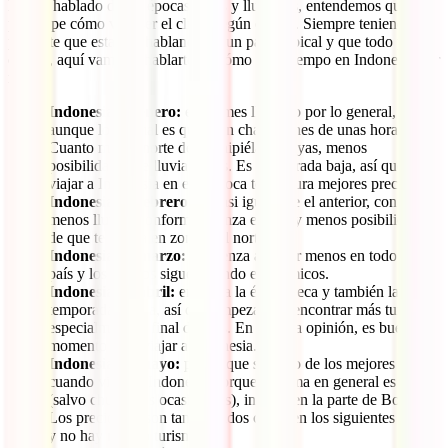
hemos hablado de las épocas secas y lluviosas, entendemos que te
preocupe cómo va a ser el clima según el mes. Siempre teniendo
presente que estamos hablando de un país tropical y que todo puede
ocurrir, aquí vamos a hablarte de cómo es el tiempo en Indonesia por
meses:
Indonesia en enero:
es un mes lluvioso por lo general,
aunque lo normal es que sean chaparrones de unas horas.
Cuanto más al norte del archipiélago vayas, menos
posibilidades de lluvia tienes. Es temporada baja, así que
viajar a Indonesia en esta época te asegura mejores precios.
Indonesia en febrero:
es casi igual que el anterior, con
menos lluvias conforme avanza el mes y menos posibilidades
de que te llueva en zonas del norte.
Indonesia en marzo:
comienza a llover menos en todo el
país y los precios siguen siendo económicos.
Indonesia en abril:
empieza la época seca y también la
temporada media, así que empezarás a encontrar más turistas,
especialmente a final de mes. En nuestra opinión, es buen
momento para viajar a Indonesia.
Indonesia en mayo:
puede que sea uno de los mejores meses
cuando viajar a Indonesia porque el clima en general es seco
(salvo chubascos ocasionales), incluso en la parte de Borneo.
Los precios no son tan elevados como en los siguientes meses
y no hay mucho turismo.