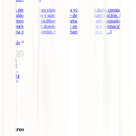
Si estás preparando un viaje a China ya te habrás dado cuenta de
que es algo complejo y que requiere de mucha planificación. Por
eso, hemos querido facilitarte esta tarea y hemos seleccionado las
cuatro mejores zonas donde alojarse en Pekín: con información clara
y concisa para que puedas elegir el barrio que más se [...]
Leer más
1
2
...
24
Nuestros seguros