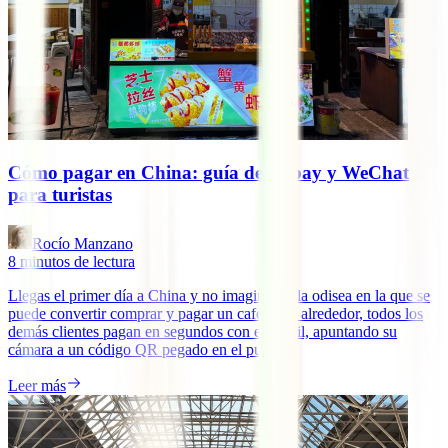
Cómo pagar en China: guía de Alipay y WeChat
para turistas
Rocío Manzano
8
minutos de lectura
Llegas el primer día a China y no imaginabas la odisea en la que se
puede convertir comprar y pagar un café. A tu alrededor, todos los
demás clientes pagan en segundos con el móvil, apuntando su
cámara a un código QR pegado en el puesto.
Leer más