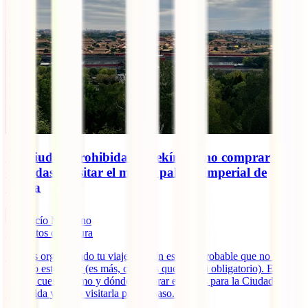
La Ciudad Prohibida de Pekín: cómo comprar
entradas y visitar el mayor palacio imperial de
China
Rocío Manzano
8
minutos de lectura
Si estás organizando tu viaje a Pekín es muy probable que no pases
por alto este lugar (es más, creemos que es casi obligatorio). En esta
guía te cuento cómo y dónde comprar entradas para la Ciudad
Prohibida y cómo visitarla paso a paso.