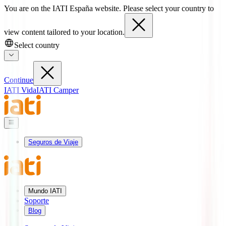
You are on the IATI España website. Please select your country to
view content tailored to your location.
Select country
Continue
IATI Vida
IATI Camper
Seguros de Viaje
Mundo IATI
Soporte
Blog