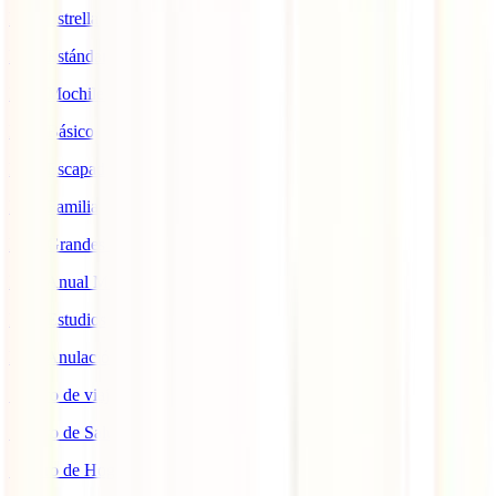
IATI Estrella
IATI Estándar
IATI Mochilero
IATI Básico
IATI Escapadas
IATI Familia
IATI Grandes Viajeros
IATI Anual Multiviaje
IATI Estudios
IATI Anulación Premium
Seguro de viaje COVID
Seguro de Salud
Seguro de Hogar