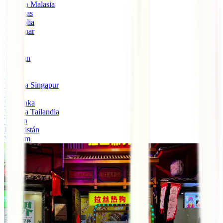
Viajar a Malasia
Maldivas
Mongolia
Myanmar
Nepal
Omán
Pakistán
Qatar
Rusia
Viajar a Singapur
Siria
Sri Lanka
Viajar a Tailandia
Taiwán
Uzbekistán
Vietnam