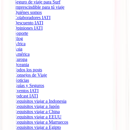
Seguro de viaje para Surf
Imprescindible para tú viaje
Quiénes somos
Colaboradores IATI
Descuento IATI
Opiniones IATI
Soporte
Blog
África
Ásia
América
Europa
Oceania
Todos los posts
Consejos de Viaje
Noticias
Guías y Seguros
Eventos IATI
Podcast IATI
Requisitos viajar a Indonesia
Requisitos viajar a Japón
Requisitos viajar a China
Requisitos viajar a EEUU
Requisitos viajar a Marruecos
Requisitos viajar a Egipto