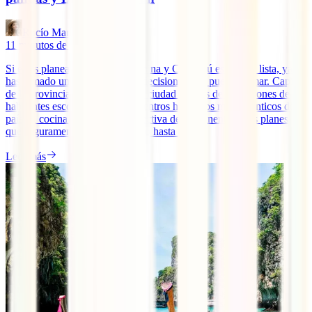
Rocío Manzano
11
minutos de lectura
Si estás planeando un viaje a China y Chengdú está en tu lista, ya
has tomado una de las mejores decisiones que puedes tomar. Capital
de la provincia de Sichuan, esta ciudad de más de 20 millones de
habitantes esconde uno de los centros históricos más auténticos del
país, la cocina más picante y adictiva del continente y dos planes
que seguramente te habrán traído hasta aquí.
Leer más