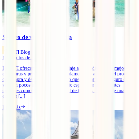
Seguro de viaje a Tailandia
IATI Blog
13
minutos de lectura
En IATI ofrecemos el seguro de viaje a Tailandia con las mejores
coberturas y precio. Además, te guiamos paso a paso en el proceso
de compra y descubrirás lo sencillo que es contratar tu seguro de
viaje en pocos minutos. Tailandia te espera con apasionantes
ciudades como Bangkok, infinidad de templos budistas de una
enorme [...]
Leer más