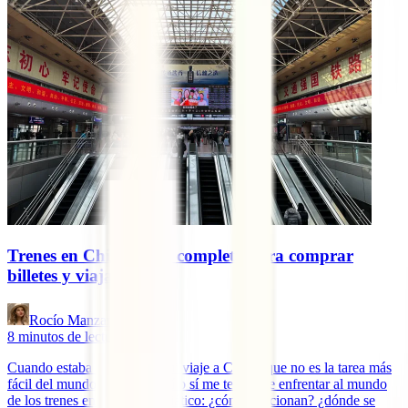
Trenes en China: guía completa para comprar
billetes y viajar
Rocío Manzano
8
minutos de lectura
Cuando estaba preparando mi viaje a China (que no es la tarea más
fácil del mundo), sabía que sí o sí me tenía que enfrentar al mundo
de los trenes en el gigante asiático: ¿cómo funcionan? ¿dónde se