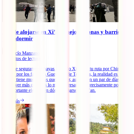
Dónde alojarse en Xi’an: mejores zonas y barrios
para dormir
Rocío Manzano
5
minutos de lectura
Aunque seguramente hayas incluido Xi’an en tu ruta por China
atraído por los famosos Guerreros de Terracota, la realidad es que la
ciudad tiene mucho más que ofrecer, aunque en un par de días se
puede ver más o menos lo más interesante. Y precisamente por eso,
es importante elegir bien dónde alojarse en Xi’an.
Leer más