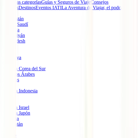
Todas las categorías
Guías y Seguros de Viaje
Consejos
Viajeros
Destinos
Eventos IATI
La Aventura de Viajar, el podcast de
IATI
Afganistán
Arabia Saudí
Armenia
Azerbaiyán
Bangladesh
Brunéi
Bután
Camboya
China
Viajar a Corea del Sur
Emiratos Árabes
Filipinas
India
Viajar a Indonesia
Irak
Irán
Viajar a Israel
Viajar a Japón
Jordania
Kazajistán
Laos
Líbano