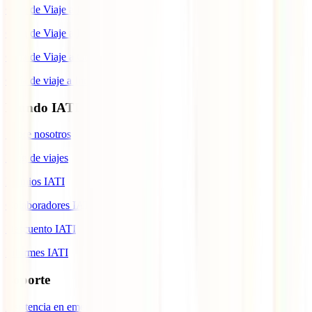
Guía de Viaje a México
Guía de Viaje a Marruecos
Guía de Viaje a Cuba
Guía de viaje a Indonesia
Mundo IATI
Sobre nosotros
Blog de viajes
Premios IATI
Colaboradores IATI
Descuento IATI
Informes IATI
Soporte
Asistencia en emergencias