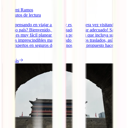
Domi Ramos
14
minutos de lectura
¿Estás pensando en viajar a Japón y es tu primera vez visitando este
fabuloso país? Bienvenido, ¡has llegado al lugar adecuado! Sabemos
que no es muy fácil planear una ruta por Japón que incluya sus
destinos imprescindibles maximizando todos los traslados, así que en
IATI, expertos en seguros de viaje, nos hemos propuesto hacer tu
[...]
Leer más