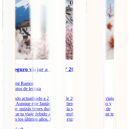
¿Es seguro viajar a Japón? 2026
Domi Ramos
11
minutos de lectura
~ Artículo actualizado a 2 de julio de 2026 ~ ¿Es seguro viajar a
Japón? Aunque este fantástico país tiene fama de tranquilo y
apacible, quizás tienes dudas sobre la seguridad a la hora de
planificar tu viaje debido a las catástrofes naturales que han tenido
lugar en los últimos años. En IATI, expertos en [...]