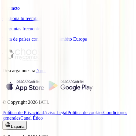
Contacto
Gestiona tu reembolso
Preguntas frecuentes
Lista de países con cobertura ámbito Europa
Descarga nuestra
App.
© Copyright
2026
IATI.
Política de Privacidad
Aviso Legal
Politica de cookies
Condiciones
generales
Canal Ético
España