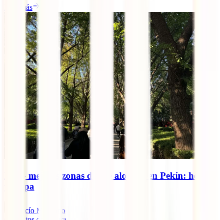
Leer más
Las 4 mejores zonas donde alojarse en Pekín: hoteles
y mapa
Rocío Manzano
6
minutos de lectura