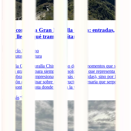
Guía completa Gran Muralla China: entradas,
cómo llegar, qué tramos visitar
Rocío Manzano
10
minutos de lectura
Visitar la Gran Muralla China es uno de esos momentos que se
quedan grabados para siempre. No solo por lo que representa (una
de las obras más impresionantes jamás construidas), sino por la
sensación de caminar sobre una estructura milenaria que serpentea
entre montañas hasta donde alcanza la vista.
Leer más