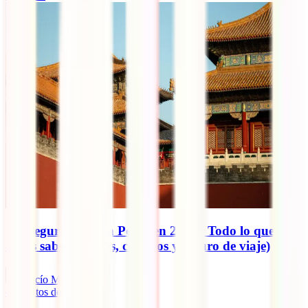
¿Es seguro viajar a Pekín en 2026? Todo lo que
debes saber (riesgos, consejos y seguro de viaje)
Rocío Manzano
6
minutos de lectura