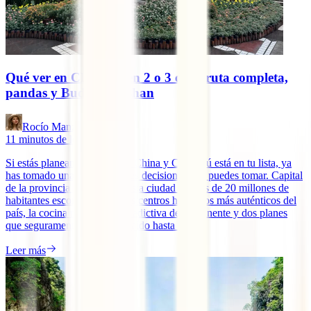
Qué ver en Chengdú en 2 o 3 días: ruta completa,
pandas y Buda de Leshan
Rocío Manzano
11
minutos de lectura
Si estás planeando un viaje a China y Chengdú está en tu lista, ya
has tomado una de las mejores decisiones que puedes tomar. Capital
de la provincia de Sichuan, esta ciudad de más de 20 millones de
habitantes esconde uno de los centros históricos más auténticos del
país, la cocina más picante y adictiva del continente y dos planes
que seguramente te habrán traído hasta aquí.
Leer más