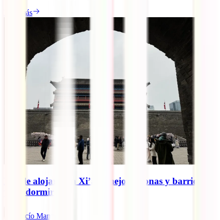
Leer más
Dónde alojarse en Xi’an: mejores zonas y barrios
para dormir
Rocío Manzano