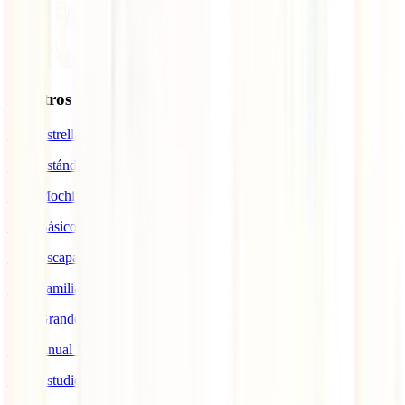
Nuestros seguros
IATI Estrella
IATI Estándar
IATI Mochilero
IATI Básico
IATI Escapadas
IATI Familia
IATI Grandes Viajeros
IATI Anual Multiviaje
IATI Estudios