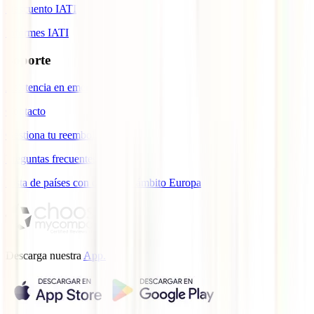
Descuento IATI
Informes IATI
Soporte
Asistencia en emergencias
Contacto
Gestiona tu reembolso
Preguntas frecuentes
Lista de países con cobertura ámbito Europa
Descarga nuestra
App.