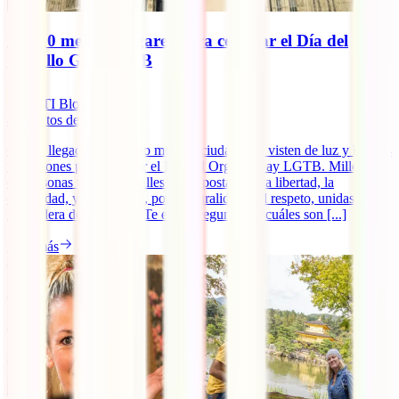
Los 10 mejores lugares para celebrar el Día del
Orgullo Gay LGTB
IATI Blog
8
minutos de lectura
Con la llegada del verano muchas ciudades se visten de luz y buenas
vibraciones para celebrar el Día del Orgullo Gay LGTB. Millones
de personas toman las calles para apostar por la libertad, la
diversidad, y, sobre todo, por la pluralidad y el respeto, unidas bajo
la bandera del arcoíris. ¿Te estás preguntando cuáles son [...]
Leer más