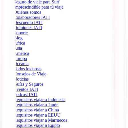
Seguro de viaje para Surf
Imprescindible para tú viaje
Quiénes somos
Colaboradores IATI
Descuento IATI
Opiniones IATI
Soporte
Blog
África
Ásia
América
Europa
Oceania
Todos los posts
Consejos de Viaje
Noticias
Guías y Seguros
Eventos IATI
Podcast IATI
Requisitos viajar a Indonesia
Requisitos viajar a Japón
Requisitos viajar a China
Requisitos viajar a EEUU
Requisitos viajar a Marruecos
Requisitos viajar a Egipto