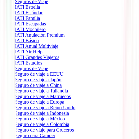
Seguros de Viaje
IATI Estrella
IATI Estándar
IATI Familia
IATI Escapadas
IATI Mochilero
IATI Anulación Premium
IATI Básico
IATI Anual Multiviaje
IATI Air Help
IATI Grandes Viajeros
IATI Estudios
Seguros de Viaje
Seguro de viaje a EEUU
Seguro de viaje a Japón
Seguro de viaje a China
Seguro de viaje a Tailandia
Seguro de viaje a Marruecos
Seguro de viaje a Europa
Seguro de viaje a Reino Unido
Seguro de viaje a Indonesia
Seguro de viaje a México
Seguro de viaje a Colombia
Seguro de viaje para Cruceros
Seguro para Camper