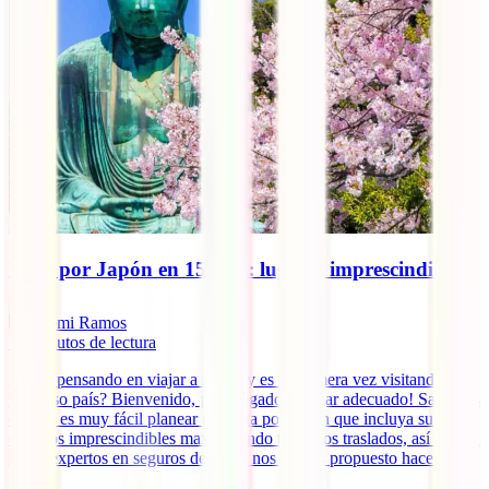
Ruta por Japón en 15 días: lugares imprescindibles
Domi Ramos
14
minutos de lectura
¿Estás pensando en viajar a Japón y es tu primera vez visitando este
fabuloso país? Bienvenido, ¡has llegado al lugar adecuado! Sabemos
que no es muy fácil planear una ruta por Japón que incluya sus
destinos imprescindibles maximizando todos los traslados, así que en
IATI, expertos en seguros de viaje, nos hemos propuesto hacer tu
[...]