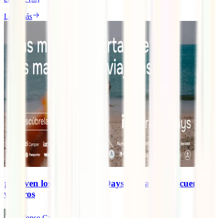
Leer más
¡Vuelven los IATI Travel Days! 7 días de descuentos
viajeros
Alfonso Calzado