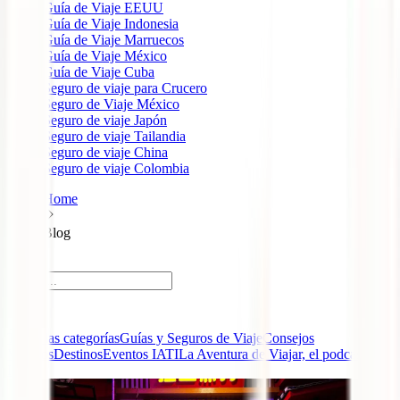
Guía de Viaje EEUU
Guía de Viaje Indonesia
Guía de Viaje Marruecos
Guía de Viaje México
Guía de Viaje Cuba
Seguro de viaje para Crucero
Seguro de Viaje México
Seguro de viaje Japón
Seguro de viaje Tailandia
Seguro de viaje China
Seguro de viaje Colombia
Home
Blog
Blog
Todas las categorías
Guías y Seguros de Viaje
Consejos
Viajeros
Destinos
Eventos IATI
La Aventura de Viajar, el podcast de
IATI