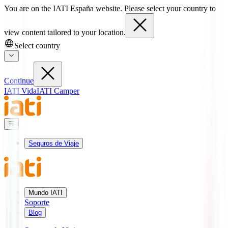
You are on the IATI España website. Please select your country to
view content tailored to your location.
Select country
Continue
IATI Vida
IATI Camper
Seguros de Viaje
Mundo IATI
Soporte
Blog