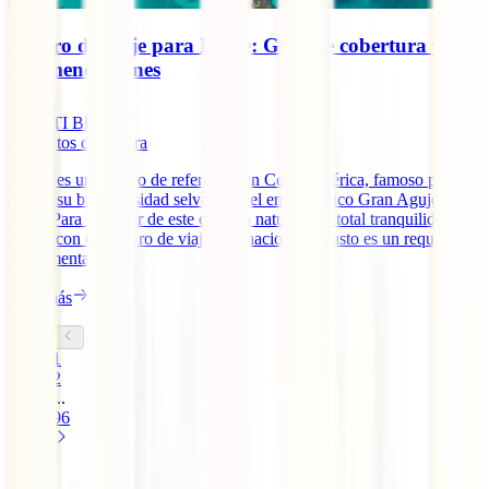
Seguro de viaje para Belice: Guía de cobertura y
recomendaciones
IATI Blog
5
minutos de lectura
Belice es un destino de referencia en Centroamérica, famoso por sus
cayos, su biodiversidad selvática y el emblemático Gran Agujero
Azul. Para disfrutar de este entorno natural con total tranquilidad,
contar con un seguro de viaje internacional robusto es un requisito
fundamental.
Leer más
1
2
...
96