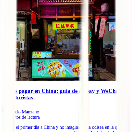
Cómo pagar en China: guía de Alipay y WeChat
para turistas
Rocío Manzano
8
minutos de lectura
Llegas el primer día a China y no imaginabas la odisea en la que se