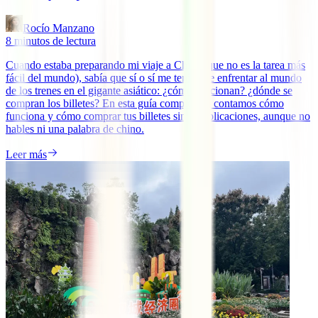
Rocío Manzano
8
minutos de lectura
Cuando estaba preparando mi viaje a China (que no es la tarea más
fácil del mundo), sabía que sí o sí me tenía que enfrentar al mundo
de los trenes en el gigante asiático: ¿cómo funcionan? ¿dónde se
compran los billetes? En esta guía completa te contamos cómo
funciona y cómo comprar tus billetes sin complicaciones, aunque no
hables ni una palabra de chino.
Leer más