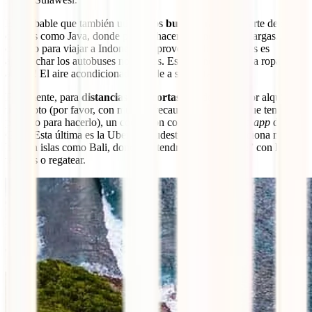
Es probable que también utilices los
buses
para desplazarte dentro
de islas como Java, donde puedes hacer distancias muy largas. Un
consejo para viajar a Indonesia y aprovechar bien tus días es
aprovechar los autobuses nocturnos. Eso sí, ¡no olvides la ropa de
abrigo! El aire acondicionado tiende a ser matador.
Finalmente, para
distancias más cortas
, puedes optar por alquilar
una moto (por favor, con mucha precaución y siempre que tengas el
permiso para hacerlo), un coche con conductor o usar la
app
de
Grab. Esta última es la Uber del Sudeste Asiático y funciona muy
bien en islas como Bali, donde no tendrás que “pelearte” con los
taxistas o regatear.