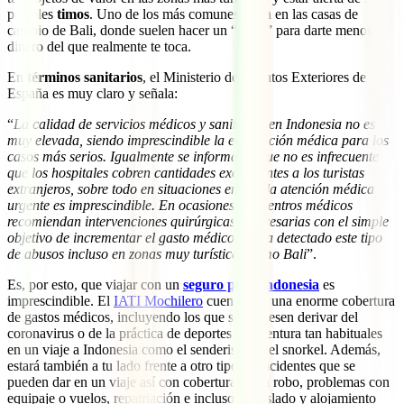
posibles
timos
. Uno de los más comunes se da en las casas de
cambio de Bali, donde suelen hacer un “truco” para darte menos
dinero del que realmente te toca.
En
términos sanitarios
, el Ministerio de Asuntos Exteriores de
España es muy claro y señala:
“
La calidad de servicios médicos y sanitarios en Indonesia no es
muy elevada, siendo imprescindible la evacuación médica para los
casos más serios. Igualmente se informa de que no es infrecuente
que los hospitales cobren cantidades exorbitantes a los turistas
extranjeros, sobre todo en situaciones en que la atención médica
urgente es imprescindible. En ocasiones, los centros médicos
recomiendan intervenciones quirúrgicas innecesarias con el simple
objetivo de incrementar el gasto médico. Se ha detectado este tipo
de abusos incluso en zonas muy turísticas como Bali
”.
Es, por esto, que viajar con un
seguro para Indonesia
es
imprescindible. El
IATI Mochilero
cuenta con una enorme cobertura
de gastos médicos, incluyendo los que se pudiesen derivar del
coronavirus o de la práctica de deportes de aventura tan habituales
en un viaje a Indonesia como el senderismo o el snorkel. Además,
estará también a tu lado frente a otro tipo de incidentes que se
pueden dar en un viaje así con coberturas para robo, problemas con
equipaje o vuelos, repatriación e incluso el traslado y alojamiento