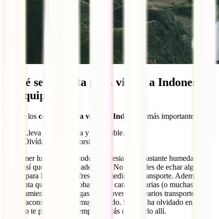
¿Qué se necesita para viajar a Indonesia?
El equipaje
Dos de los
consejos para viajar a Indonesia
más importantes son:
Lleva ropa cómoda y traspirable.
Olvídate de los “porsiacaso”.
En primer lugar, en casi todo Indonesia hace bastante humedad y
calor, así que llevar ropa adecuada. No te olvides de echar algo de
abrigo para lugares más frescos y medios de transporte. Además, ten
en cuenta que es muy probable que cambies varias (o muchas) veces
de alojamiento y que tengas que moverte por varios transportes, así
que es aconsejable no ir muy cargado. Si se te ha olvidado en casa
algo, no te preocupes, siempre podrás comprarlo allí.