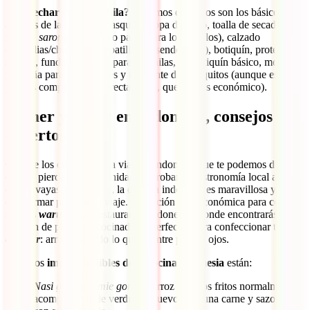
¿Qué echar en la mochila?
Diríamos que estos son los básicos,
además de la ropa: chubasquero, ropa de baño, toalla de secado
rápido,
sarong
(pañuelo o pareo para los templos), calzado
(sandalias/chanclas y zapatillas de senderismo), botiquín, protectores
solares, fundas de lluvia para mochilas, un botiquín básico, mochila
pequeña para excursiones y repelente de mosquitos (aunque este
puedes comprarlo allí directamente, que es más económico).
Comer y beber en Indonesia, consejos de
expertos
Otro de los consejos para viajar a Indonesia que te podemos dar es
que no pierdas la oportunidad de probar la gastronomía local allá a
donde vayas. De verdad, la comida indonesia es maravillosa y tiene
que formar parte de tu viaje. La opción más económica para comer
son los
warung
, los restaurantes indonesios donde encontrarás un
montón de platos ya cocinados y perfectos para confeccionar tu
nasi
campur
: arroz con todo lo que te entre por los ojos.
Entre los
imprescindibles de la cocina indonesia
están:
Nasi goreng
o
mie goreng
: arroz o fideos fritos normalmente
acompañados de verduras, huevo y alguna carne y sazonados