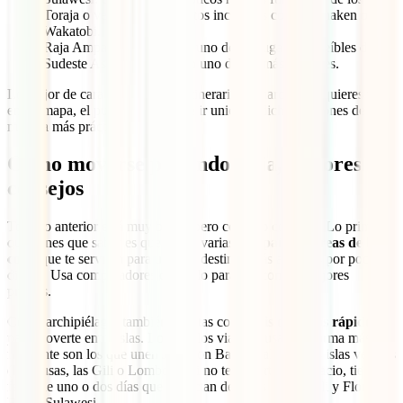
Toraja o ve a bucear a puntos increíbles como Bunaken o
Wakatobi.
Raja Ampat: posiblemente uno de los lugares increíbles del
Sudeste Asiático y también uno de los más vírgenes.
Lo mejor de cara a planificar el itinerario es marcar qué quieres ver
en un mapa, el punto de partida e ir uniendo dichos rincones de la
manera más práctica posible.
Cómo moverse por Indonesia, mejores
consejos
Todo lo anterior está muy bien, ¿pero cómo lo conecto? Lo primero
que tienes que saber es que tienes varias
compañías aéreas de bajo
coste
que te servirán para unir los destinos más alejados por poco
dinero. Usa comparadores de vuelo para dar con los mejores
precios.
Como archipiélago, también cuentas con
ferris o barcos rápidos
para moverte entre islas. Los que los viajeros usan de forma más
frecuente son los que unen Java con Bali o Bali con sus islas vecinas
(las Nusas, las Gili o Lombok). Si no te importa ir despacio, tienes
ferris de uno o dos días que conectan destinos como Bali y Flores o
Bali y Sulawesi.