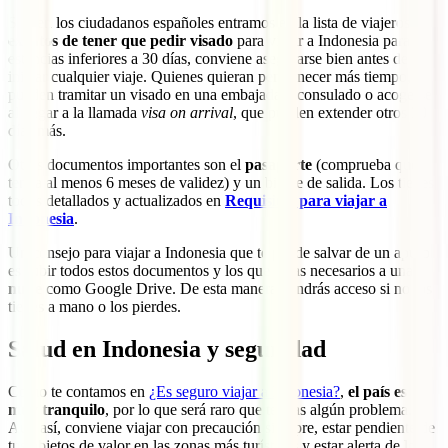
Si bien los ciudadanos españoles entramos en la lista de viajeros
exentos de tener que pedir visado
para viajar a Indonesia para
estancias inferiores a 30 días, conviene asegurarse bien antes de
iniciar cualquier viaje. Quienes quieran permanecer más tiempo,
pueden tramitar un visado en una embajada o consulado o acogerse
al llegar a la llamada
visa on arrival
, que pueden extender otros 30
días más.
Otros documentos importantes son el
pasaporte
(comprueba que
tenga al menos 6 meses de validez) y un billete de salida. Los tienes
todos detallados y actualizados en
Requisitos para viajar a
Indonesia
.
Un consejo para viajar a Indonesia que te puede salvar de un apuro
es subir todos estos documentos y los que creas necesarios a una
nube
como Google Drive. De esta manera, tendrás acceso si no los
tienes a mano o los pierdes.
Salud en Indonesia y seguridad
Como te contamos en
¿Es seguro viajar a Indonesia?
,
el país es
muy tranquilo
, por lo que será raro que tengas algún problema.
Aun así, conviene viajar con precaución siempre, estar pendiente de
tus objetos de valor en las zonas más turísticas y estar alerta de los