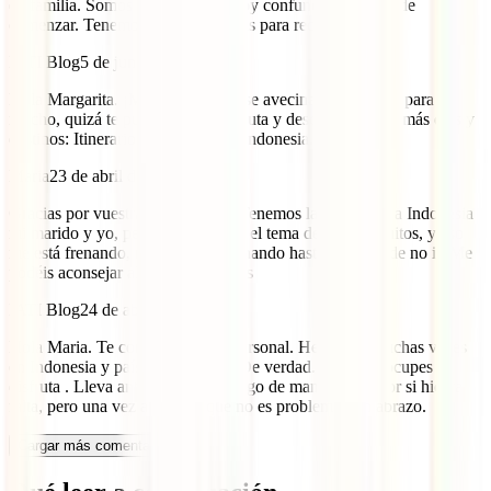
en familia. Somos 4 personas. Estoy confundida por dónde
comenzar. Tenemos cuatro semanas para recorrer!!
IATI Blog
5 de junio de 2024
Hola Margarita. ¡Menudo viajazo se avecina! Un mes da para
mucho, quizá te puede servir este ruta y desde ahí añadir más días y
destinos: Itinerario de 15 días por Indonesia.
Maria
23 de abril de 2024
Gracias por vuestra información. Tenemos la idea, de ir a Indonesia
mi marido y yo, pero me horroriza el tema de los mosquitos, y eso
me está frenando, me está obsesionando hasta el punto de no ir. Me
podéis aconsejar algo más? Gracias
IATI Blog
24 de abril de 2024
Hola Maria. Te contesto a título personal. He estado muchas veces
en Indonesia y países de la zona. De verdad. No te preocupes y
disfruta . Lleva anti mosquitos y algo de manga larga por si hicera
falta, pero una vez ahí verás que no es problema. Un abrazo.
Cargar más comentarios