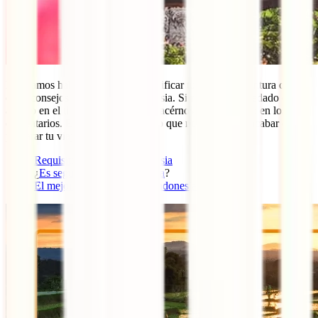
Esperamos haberte ayudado a planificar tu próxima aventura con
estos consejos para viajar a Indonesia. Si nos hemos quedado con
alguno en el tintero, no dudes en hacérnoslo llegar abajo en los
comentarios. Estas tres guías son lo que necesitas para acabar de
preparar tu viaje a Indonesia:
Requisitos de viaje a Indonesia
¿
Es seguro viajar a Indonesia
?
El mejor seguro de viaje a Indonesia