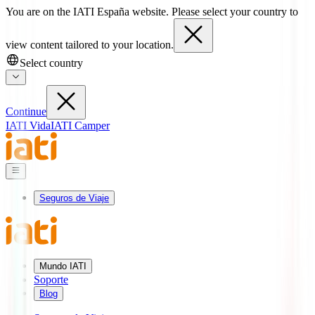
You are on the IATI España website. Please select your country to
view content tailored to your location.
Select country
Continue
IATI Vida
IATI Camper
Seguros de Viaje
Mundo IATI
Soporte
Blog