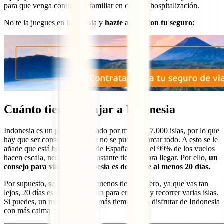
para que venga contigo un familiar en caso de hospitalización.
No te la juegues en Indonesia y
hazte ahora con tu seguro
:
Cuánto tiempo viajar a Indonesia
Indonesia es un país conformado por más de 17.000 islas, por lo que
hay que ser consciente de que no se puede abarcar todo. A esto se le
añade que está bastante lejos de España y que el 99% de los vuelos
hacen escala, necesitándose bastante tiempo para llegar. Por ello,
un
consejo para viajar a Indonesia es dedicarle al menos 20 días.
Por supuesto, se puede viajar menos tiempo, pero, ya que vas tan
lejos, 20 días es una buena cifra para empezar y recorrer varias islas.
Si puedes, un mes te brindará más tiempo para disfrutar de Indonesia
con más calma.