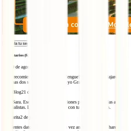
Calcula tu seguro
Comentarios (6)
sara
20 de agosto de 2024
Hola, recomiendan vacunarse del dengue? Calculo que viajaremos
por unas dos semanas en abril o mayo Gracias
IATI Blog
21 de agosto de 2024
Hola Sara. Ese tipo de recomendaciones preferimos dejarlas a los
especialistas. Lo mejor es consultar con tu médico. Saludo.
Margarita
2 de junio de 2024
Excelentes datos!! Voy por primera vez an Indonesia y lo haremos