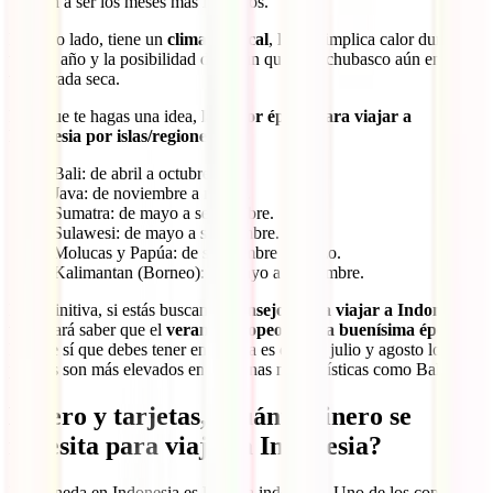
tienden a ser los meses más lluviosos.
Por otro lado, tiene un
clima tropical
, lo que implica calor durante
todo el año y la posibilidad de algún que otro chubasco aún en
temporada seca.
Para que te hagas una idea,
la mejor época para viajar a
Indonesia por islas/regiones
es:
Bali: de abril a octubre.
Java: de noviembre a marzo.
Sumatra: de mayo a septiembre.
Sulawesi: de mayo a septiembre.
Molucas y Papúa: de septiembre a marzo.
Kalimantan (Borneo): de mayo a septiembre.
En definitiva, si estás buscando
consejos para viajar a Indonesia
,
te gustará saber que el
verano europeo es una buenísima época
.
Lo que sí que debes tener en cuenta es que en julio y agosto los
precios son más elevados en las zonas más turísticas como Bali.
Dinero y tarjetas, ¿cuánto dinero se
necesita para viajar a Indonesia?
La moneda en Indonesia es la rupia indonesia. Uno de los consejos