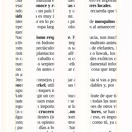
Esta es una máxima en cualquier viaje, pero es importante
resaltarlo:
conoce y respeta las costumbres locales
.
Indonesia es un país húmedo y caluroso, recuerda que la
hidratación
es muy importante.
Intenta evitar en lo posible las picaduras de
mosquitos
usando
repelentes y ropa larga y de colores claros al amanecer y al
atardecer.
Practica
turismo responsable
. Por desgracia, son muchas las
actividades en Indonesia que implican el maltrato animal
como los espectáculos y falsos santuarios de elefantes, las
visitas a las plantaciones de café de civeta o luwak, los paseos
en carros de caballo o las fotos con animales exóticos como
murciélagos o serpientes. Por ello, es fundamental informarse
con antelación antes de realizar cualquier cosa que implique a
un animal.
Otro de los consejos para viajar a Indonesia si vas a practicar
buceo o snorkel
, utiliza cremas biodegradables y, por
supuesto, no toques nada.
Antes de elegir un centro de buceo, cerciórate de que tienen
material en buen estado y que se cumplen todas las normas de
seguridad. Es importante mirar las opiniones de otros viajeros.
En cuanto al
crucero entre Lombok y Flores
, se han dado
algunos accidentes (incluso mortales). Por eso, es importante
comprobar las opiniones de otros viajeros como tú, ya que vas
a pasar 3 o 4 días a bordo del barco.