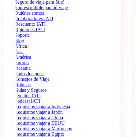
Seguro de viaje para Surf
Imprescindible para tú viaje
Quiénes somos
Colaboradores IATI
Descuento IATI
Opiniones IATI
Soporte
Blog
África
Ásia
América
Europa
Oceania
Todos los posts
Consejos de Viaje
Noticias
Guías y Seguros
Eventos IATI
Podcast IATI
Requisitos viajar a Indonesia
Requisitos viajar a Japón
Requisitos viajar a China
Requisitos viajar a EEUU
Requisitos viajar a Marruecos
Requisitos viajar a Egipto