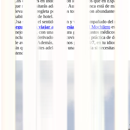
Los
enchufes
en Indonesia son los mismos que en España, así
que no necesitarás adaptador. Aun así, nunca está de más
llevarse una regleta porque las tomas no son abundantes en las
habitaciones de hotel.
Usa siempre el sentido común y viaja acompañado del mejor
seguro para viajar a Indonesia
. El
IATI Mochilero
es tu
mejor aliado, con una cobertura gran de gastos médicos que
incluyen los derivados de la covid-19 y la práctica de deportes
de aventura. Además, estaremos para ti 24/7, en tu idioma y
sin que necesites adelantar ni una sola rupia si necesitas ser
atendido.