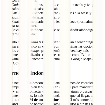
con salsa de soja.
Gado gado
: verduras hervidas con huevo cocido y tempeh
bañadas con una salsa de cacahuetes.
Saté o
satay
: brochetas de carne cocinadas a la brasa y
acompañadas de salsa de cacahuetes.
Rendang
: carne marinada con leche de coco (normalmente
bastante picante).
Bakso
: sopa de fideos a la que se suele añadir albóndigas de
carne o pescado.
En cuanto a los
veganos y vegetarianos
, no van a tener ningún
problema en comer rico en el país. Son muchísimas las opciones
para ellos en los
warungs
, pero, además, cada vez hay más
restaurantes especializados en lugares turísticos como Bali o
Yogyakarta. Podrás encontrarlos fácilmente en Google Maps o
Happy Cow.
Internet en Indonesia
A todos nos gusta la desconexión cuando estamos de vacaciones,
pero siempre viene bien tener datos en el móvil para mandar fotos a
familia y amigos, contactar con alojamientos o guías o buscar
restaurantes. Por eso, lo más recomendable es que, al llegar, te hagas
con una
tarjeta SIM de un operador local
. El más conocido es
Telkomsel
, que tiene paquetes de datos orientados a turistas por