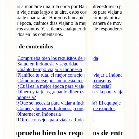
Ya vayas a montarte una ruta corta por Bali y alrededores o pienses
hacer un viaje más largo a tu aire, estos consejos para viajar a
Indonesia te cuadrarán. Haremos hincapié en cómo planificar la ruta,
la mejor época, cuántos días viajar o la mejor manera de moverse,
entre otros asuntos. Y, si tienes cualquier duda, te responderemos
encantados en los comentarios.
Tabla de contenidos
1
Comprueba bien los requisitos de entrada
2
Salud en Indonesia y seguridad
3
Cuánto tiempo viajar a Indonesia
4
Planifica tu ruta, el mejor consejo para viajar a Indonesia
5
Cómo moverse por Indonesia, mejores consejos
6
¿Cuál es la mejor época para viajar a Indonesia?
7
Dinero y tarjetas, ¿cuánto dinero se necesita para viajar a
Indonesia?
8
¿Qué se necesita para viajar a Indonesia? El equipaje
9
Comer y beber en Indonesia, consejos de expertos
10
Internet en Indonesia
11
Otros consejos para viajar a Indonesia
Comprueba bien los requisitos de entrada