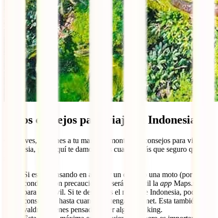
Otros consejos para viajar a Indonesia
Como ves, ya tienes a tu mano un montón de consejos para viajar a
Indonesia, pero aquí te damos unos cuantos más que seguro que te
sirven:
Si estás pensando en alquilar un coche o una moto (por favor,
conduce con precaución), te será muy útil la
app
Maps.me
para tu móvil. Si te descargas el mapa de Indonesia, podrás
consultarlo hasta cuando no tengas internet. Esta también te
valdrá si tienes pensado hacer algún trekking.