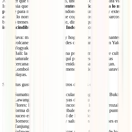
A no ser que tengas mucho tiempo, uno de los consejos para viajar a
Indonesia que te damos es que
intentes planificar tu ruta lo mejor
posible
para maximizar tus días. Indonesia es un país muy extenso,
así que lo normal es que tengas que coger varios vuelos, barcos,
buses o trenes. Si es tu primer viaje, diríamos que los
imprescindibles para 20 días en Indonesia
son:
Java: maravillosos templos y hogar de los impresionantes
volcanes Bromo e Ijen. Puedes comenzar tu viaje en Yakarta y
Yogyakarta.
Bali: la isla de los Dioses, una preciosa mezcla entre cultura,
naturaleza y playa. Desde aquí puedes escaparte a las
cercanas islas Gili o Nusa Penida + Nusa Lembongan.
Lombok: la vecina de Bali, menos turística y con maravillosas
playas.
Según tus gustos, puedes incluir otros destinos como:
Sumatra: visita a los espectaculares orangutanes en Bukit
Lawang o escápate a las playas de Pulau Weh.
Flores: llena de recónditos rincones que incluyen arrozales en
forma de telaraña y aldeas tribales y espectaculares puntos de
buceo en el Parque Nacional de Komodo.
Borneo: súbete a un
klotok
y saluda a los orangutanes en
Tanjung Puting.
Sulawesi: descubre los exóticos rituales funerarios de los Tana