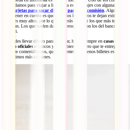
que te damos para viajar a Indonesia es que viajes con algunas de
estas
tarjetas para sacar dinero y pagar sin comisión
. Algo que
debes tener en cuenta es que no todos los cajeros te dejan extraer
importes muy altos, por lo que deberás estudiar los que más te
interesan. Los que suelen dar buen resultado son los del banco
Mandiri.
Si decides llevar dinero para cambiar, hazlo siempre en
casas de
cambio oficiales
o bancos y vigila bien el dinero que te entregan.
Como te comentábamos, que te intenten dar menos billetes es uno
de los timos más comunes.