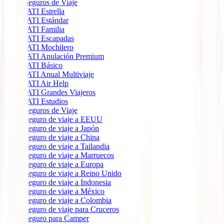
Seguros de Viaje
IATI Estrella
IATI Estándar
IATI Familia
IATI Escapadas
IATI Mochilero
IATI Anulación Premium
IATI Básico
IATI Anual Multiviaje
IATI Air Help
IATI Grandes Viajeros
IATI Estudios
Seguros de Viaje
Seguro de viaje a EEUU
Seguro de viaje a Japón
Seguro de viaje a China
Seguro de viaje a Tailandia
Seguro de viaje a Marruecos
Seguro de viaje a Europa
Seguro de viaje a Reino Unido
Seguro de viaje a Indonesia
Seguro de viaje a México
Seguro de viaje a Colombia
Seguro de viaje para Cruceros
Seguro para Camper