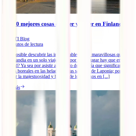
Las 10 mejores cosas que ver y hacer en Finlandia
IATI Blog
11
minutos de lectura
Es imposible descubrir las innumerables cosas maravillosas que ver
en Finlandia en un solo viaje. Pero por algún lugar hay que empezar,
¿verdad? Ya sea por asistir a ese acto de brujería que significan las
auroras boreales en las heladas tierras salvajes de Laponia; por
admirar la majestuosidad y belleza de los de osos en [...]
Leer más