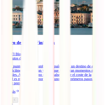
Seguro de viaje a Finlandia
IATI Blog
12
minutos de lectura
Estás a punto de poner rumbo a un país único, un destino de esos
que difícilmente se olvidan y en el que te esperan momentos muy
especiales. Además, es uno de los países donde el coste de la
sanidad es más elevado, por lo que uno de los primeros pasos a la
hora de preparar [...]
Leer más
1