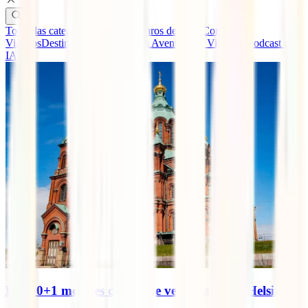
Todas las categorías
Guías y Seguros de Viaje
Consejos
Viajeros
Destinos
Eventos IATI
La Aventura de Viajar, el podcast de
IATI
Las 10+1 mejores cosas que ver y hacer en Helsinki