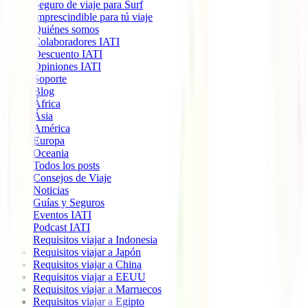
Seguro de viaje para Surf
Imprescindible para tú viaje
Quiénes somos
Colaboradores IATI
Descuento IATI
Opiniones IATI
Soporte
Blog
África
Ásia
América
Europa
Oceania
Todos los posts
Consejos de Viaje
Noticias
Guías y Seguros
Eventos IATI
Podcast IATI
Requisitos viajar a Indonesia
Requisitos viajar a Japón
Requisitos viajar a China
Requisitos viajar a EEUU
Requisitos viajar a Marruecos
Requisitos viajar a Egipto