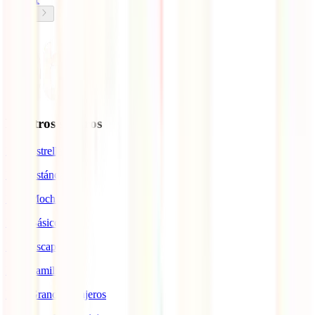
Nuestros seguros
IATI Estrella
IATI Estándar
IATI Mochilero
IATI Básico
IATI Escapadas
IATI Familia
IATI Grandes Viajeros