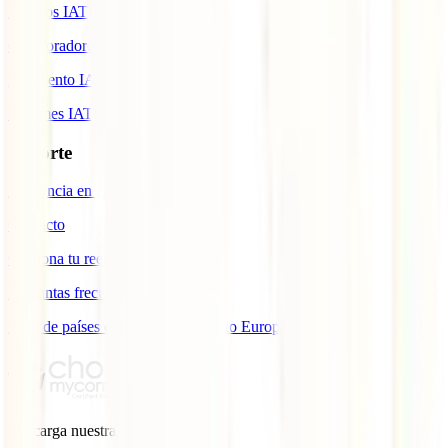
Premios IATI
Colaboradores IATI
Descuento IATI
Informes IATI
Soporte
Asistencia en emergencias
Contacto
Gestiona tu reembolso
Preguntas frecuentes
Lista de países con cobertura ámbito Europa
Descarga nuestra
App.