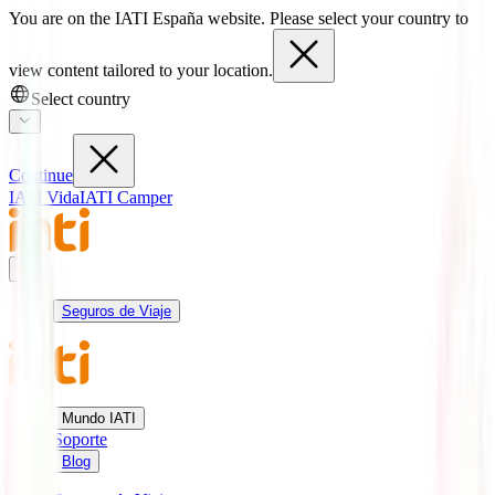
You are on the IATI España website. Please select your country to
view content tailored to your location.
Select country
Continue
IATI Vida
IATI Camper
Seguros de Viaje
Mundo IATI
Soporte
Blog