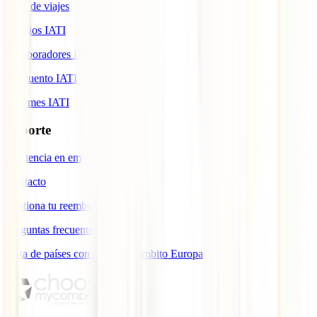
Blog de viajes
Premios IATI
Colaboradores IATI
Descuento IATI
Informes IATI
Soporte
Asistencia en emergencias
Contacto
Gestiona tu reembolso
Preguntas frecuentes
Lista de países con cobertura ámbito Europa