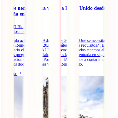
Qué se necesita para viajar a Reino Unido desde
España en 2026
IATI Blog
6
minutos de lectura
~ Artículo actualizado a 9 de abril de 2026 ~ ¿Qué se necesita para
viajar a Reino Unido en 2026? ¿Cuáles son los requisitos? ¿Es
obligatorio el nuevo ETA? No te preocupes, todos tenemos ahora
muchas preguntas, especialmente tras la plena entrada en vigor de la
autorización electrónica. Por ello, en IATI vamos a contarte todo
sobre los documentos para viajar a Reino Unido.
Leer más