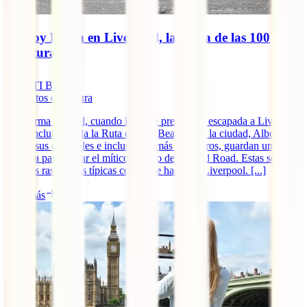
Crosby Beach en Liverpool, la playa de las 100
esculturas
IATI Blog
4
minutos de lectura
Por norma general, cuando la gente prepara su escapada a Liverpool
suele incluir en ella la Ruta de The Beatles por la ciudad, Albert
Dock, sus catedrales e incluso, los más futboleros, guardan una
mañana para visitar el mítico estadio de Anfield Road. Estas son, a
grandes rasgos, las típicas cosas que hacer en Liverpool. [...]
Leer más