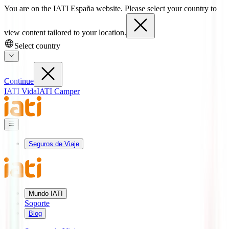
You are on the IATI España website. Please select your country to
view content tailored to your location.
Select country
Continue
IATI Vida
IATI Camper
Seguros de Viaje
Mundo IATI
Soporte
Blog