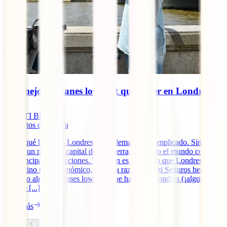
Los mejores planes low cost que hacer en Londres
IATI Blog
4
minutos de lectura
Saber qué hacer en Londres no es demasiado complicado. Sin haber
puesto un pie en la capital de Inglaterra, casi todo el mundo conoce
sus principales atracciones. También es conocido que Londres no es
un destino muy económico, por esta razón, en Iati Seguros hemos
pensado algunos planes low cost que hacer en Londres (¡algunos
incluso [...]
Leer más