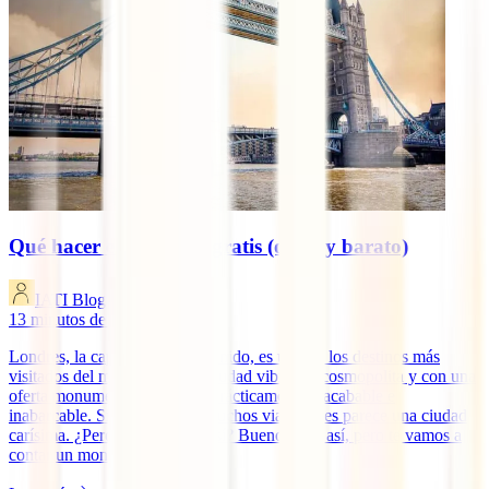
Qué hacer en Londres gratis (o muy barato)
IATI Blog
13
minutos de lectura
Londres, la capital del Reno Unido, es uno de los destinos más
visitados del mundo. Es una ciudad vibrante, cosmopolita y con una
oferta monumental y cultural prácticamente inacabable e
inabarcable. Sin embargo, a muchos viajeros les parece una ciudad
carísima. ¿Pero es realmente así? Bueno, algo así, pero te vamos a
contar un montón [...]