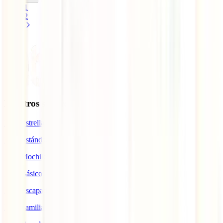
1
2
Nuestros seguros
IATI Estrella
IATI Estándar
IATI Mochilero
IATI Básico
IATI Escapadas
IATI Familia