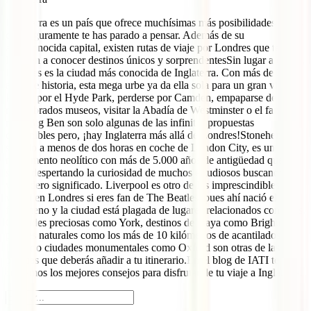
Inglaterra es un país que ofrece muchísimas más posibilidades de las
que seguramente te has parado a pensar. Además de su
archiconocida capital, existen rutas de viaje por Londres que te
llevarán a conocer destinos únicos y sorprendentesSin lugar a dudas,
Londres es la ciudad más conocida de Inglaterra. Con más de 2.000
años de historia, esta mega urbe ya da ella sola para un gran viaje.
Pasear por el Hyde Park, perderse por Camden, empaparse de sus
renombrados museos, visitar la Abadía de Westminster o el famoso
reloj Big Ben son solo algunas de las infinitas propuestas
disponibles pero, ¡hay Inglaterra más allá de Londres!Stonehenge,
situado a menos de dos horas en coche de London City, es un
monumento neolítico con más de 5.000 años de antigüedad que
sigue despertando la curiosidad de muchos estudiosos buscando su
verdadero significado. Liverpool es otro de los imprescindibles que
visitar en Londres si eres fan de The Beatles, pues ahí nació el
fenómeno y la ciudad está plagada de lugares relacionados con ellos.
Ciudades preciosas como York, destinos de playa como Brighton,
parajes naturales como los más de 10 kilómetros de acantilados de
Dover o ciudades monumentales como Oxford son otras de las
paradas que deberás añadir a tu itinerario.En el blog de IATI te
contamos los mejores consejos para disfrutar de tu viaje a Inglaterra.