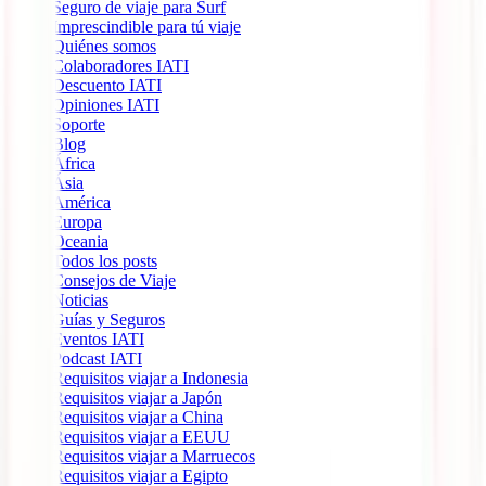
Seguro de viaje para Surf
Imprescindible para tú viaje
Quiénes somos
Colaboradores IATI
Descuento IATI
Opiniones IATI
Soporte
Blog
África
Ásia
América
Europa
Oceania
Todos los posts
Consejos de Viaje
Noticias
Guías y Seguros
Eventos IATI
Podcast IATI
Requisitos viajar a Indonesia
Requisitos viajar a Japón
Requisitos viajar a China
Requisitos viajar a EEUU
Requisitos viajar a Marruecos
Requisitos viajar a Egipto