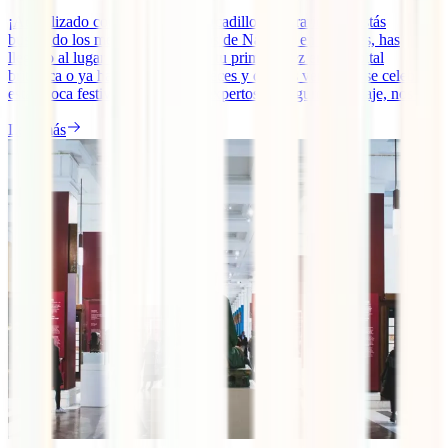
¡Actualizado con los nuevos mercadillos y horarios! Si estás
buscando los mejores mercadillos de Navidad en Londres, has
llegado al lugar indicado. Ya sea tu primera vez en la capital
británica o ya hayas ido varias veces y quieras ver cómo se celebra
esta época festiva allí, en IATI, expertos en seguros de viaje, nos [...]
Leer más