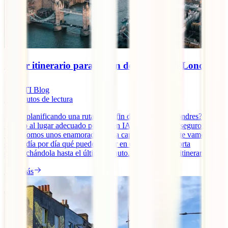
Mejor itinerario para un fin de semana en Londres
IATI Blog
12
minutos de lectura
¿Estás planificando una ruta de un fin de semana en Londres? Has
llegado al lugar adecuado porque en IATI, expertos en seguros de
viaje, somos unos enamorados de la capital británica y te vamos a
contar día por día qué puedes hacer en esta escapada corta
aprovechándola hasta el último minuto. Además de un itinerario [...]
Leer más