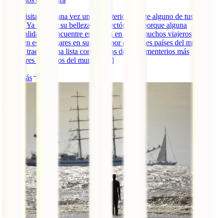
¿Has visitado alguna vez un cementerio durante alguno de tus
viajes? Ya sea por su belleza arquitectónica o porque alguna
personalidad se encuentre enterrada en ellos, muchos viajeros
incluyen estos lugares en sus rutas por diferentes países del mundo.
Hoy te traemos una lista con algunos de los cementerios más
peculiares y bonitos del mundo. [...]
Leer más