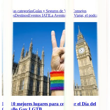
Todas las categorías
Guías y Seguros de Viaje
Consejos
Viajeros
Destinos
Eventos IATI
La Aventura de Viajar, el podcast de
IATI
Los 10 mejores lugares para celebrar el Día del
Orgullo Gay LGTB