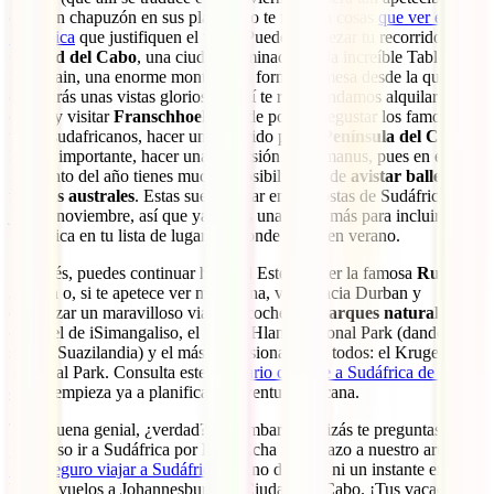
darte un chapuzón en sus playas, no te faltarán cosas
que ver en
Sudáfrica
que justifiquen el viaje. Puedes empezar tu recorrido por
Ciudad del Cabo
, una ciudad dominada por la increíble Table
Mountain, una enorme montaña en forma de mesa desde la que
obtendrás unas vistas gloriosas. Allí te recomendamos alquilar un
coche y visitar
Franschhoek
, donde podrás degustar los famosos
vinos sudafricanos, hacer un recorrido por la
Península del Cabo
y,
lo más importante, hacer una excursión a Hermanus, pues en este
momento del año tienes muchas posibilidades de
avistar ballenas
francas australes
. Estas suelen estar en las costas de Sudáfrica de
julio a noviembre, así que ya tienes una razón más para incluir
Sudáfrica en tu lista de lugares a donde viajar en verano.
Después, puedes continuar hacia el Este y hacer la famosa
Ruta
Jardín
o, si te apetece ver más fauna, volar hacia Durban y
comenzar un maravilloso viaje en coche por
parques naturales
como el de iSimangaliso, el Royal Hlane National Park (dando el
salto a Suazilandia) y el más impresionante de todos: el Kruger
National Park. Consulta este
itinerario de viaje a Sudáfrica de 15
días
y empieza ya a planificar tu aventura africana.
Todo suena genial, ¿verdad? Sin embargo, quizás te preguntas si es
peligroso ir a Sudáfrica por libre. Echa un vistazo a nuestro artículo
“¿Es seguro viajar a Sudáfrica?”
y no dudarás ni un instante en
buscar vuelos a Johannesburgo o Ciudad del Cabo. ¡Tus vacaciones