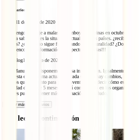
Comentarios (2)
Manuel
1 de mayo de 2020
Hola, tengo un viaje a malasia, Camboya y filipinas en octubre y me
gustaría saber cual es la situación actual en estos países. ¿reciben
viajeros? ¿el turismo sigue funcionando con naturalidad? ¿Donde
podría encontrar información al respecto?? gracias!!!
IATI Blog
1 de mayo de 2020
Hola Manuel. No disponemos de esa información. Igualmente, tal y
cómo esta el panorama actual que cada semana hay cambios,
creemos que es pronto para poder aventurarse a decir cómo estará la
movilidad dentro de 5 meses. Quizá consultando en los organismos
oficiales puedas obtener más información. Un saludo.
Cargar más comentarios
Qué leer a continuación