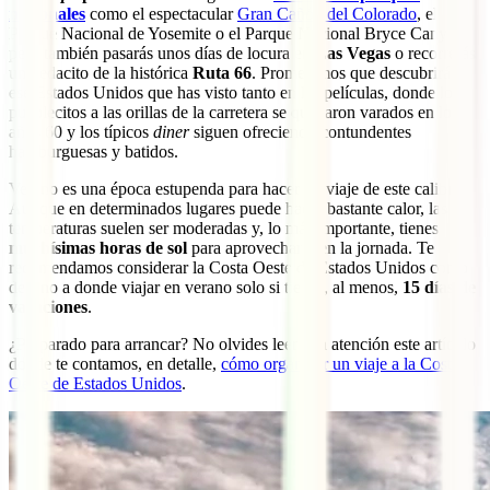
nacionales
como el espectacular
Gran Cañón del Colorado
, el
Parque Nacional de Yosemite o el Parque Nacional Bryce Canyon,
pero también pasarás unos días de locura en
Las Vegas
o recorrerás
un pedacito de la histórica
Ruta 66
. Prometemos que descubrirás
ese Estados Unidos que has visto tanto en las películas, donde los
pueblecitos a las orillas de la carretera se quedaron varados en los
años 60 y los típicos
diner
siguen ofreciendo contundentes
hamburguesas y batidos.
Verano es una época estupenda para hacer un viaje de este calibre.
Aunque en determinados lugares puede hacer bastante calor, las
temperaturas suelen ser moderadas y, lo más importante, tienes
muchísimas horas de sol
para aprovechar bien la jornada. Te
recomendamos considerar la Costa Oeste de Estados Unidos como
destino a donde viajar en verano solo si tienes, al menos,
15 días de
vacaciones
.
¿Preparado para arrancar? No olvides leer con atención este artículo
donde te contamos, en detalle,
cómo organizar un viaje a la Costa
Oeste de Estados Unidos
.