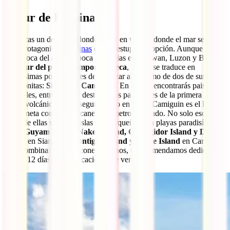
5. Sur de Filipinas
Si buscas un destino a donde viajar en verano donde el mar sea el
gran protagonista,
Filipinas
es una estupenda opción. Aunque en
esta época del año es época de lluvias en Palawan, Luzon y Bisayas,
en el sur del país es temporada seca
, lo que se traduce en
muchísimas posibilidades de disfrutar al máximo de dos de sus islas
más bonitas:
Siargao y Camiguin
. En ambas encontrarás paisajes
increíbles, entre los que destacan los palmerales de la primera y los
conos volcánicos de la segunda. No en vano, Camiguin es el lugar
del planeta con más volcanes por metro cuadrado. No solo eso, muy
cerca de ellas se sitúan islas más pequeñas con playas paradisíacas
como
Guyam Island, Naked Island, Corregidor Island y Daku
Island
en Siargao y
Mantigue Island y White Island
en Camiguin.
Para combinar estos rincones filipinos, te recomendamos dedicar al
menos 12 días de tus vacaciones de verano.