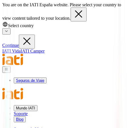
You are on the IATI España website. Please select your country to
view content tailored to your location.
Select country
Continue
IATI Vida
IATI Camper
Seguros de Viaje
Mundo IATI
Soporte
Blog