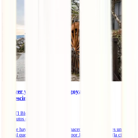
Qué ver y qué hacer en Nagoya: 10 planes
imprescindibles
IATI Blog
16
minutos de lectura
Aunque hay mucho que ver y que hacer en Nagoya, no es un lugar
habitual que se incluya en las rutas por Japón de 15 días (la cifra