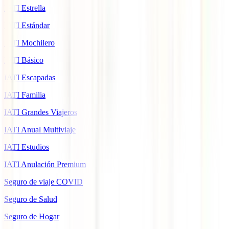
IATI Estrella
IATI Estándar
IATI Mochilero
IATI Básico
IATI Escapadas
IATI Familia
IATI Grandes Viajeros
IATI Anual Multiviaje
IATI Estudios
IATI Anulación Premium
Seguro de viaje COVID
Seguro de Salud
Seguro de Hogar