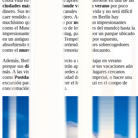
cobra vida en cuanto el calorcito aprieta y se convierte en una de las
ciudades más interesantes a donde viajar en verano
por poco
dinero. Sus terrazas, parques y canales cobran vida y no será difícil
caer rendido a su ambiente callejero. Además, en Berlín hay
muchísimo que ver. Empezando por
museos
tan impresionantes
como el Museo de Pérgamo (uno de los mejores del mundo) hasta la
impresionante cúpula del Reichstag, pasando por un parque ubicado
en un antiguo aeropuerto (el de Tempelhof) y, por supuesto,
absorbiendo toda su historia recorriendo rincones sobrecogedores
como el
muro de Berlín
o el Memorial del Holocausto.
Además, Berlín es un lugar perfecto a donde viajar en verano
porque sus
días largos
te permitirán aprovechar tus vacaciones aún
más. A las visitas de la ciudad puedes añadirle lugares cercanos
como
Postdam
, una preciosa ciudad de corte imperial, o hacer una
excursión para aprender más sobre el horror nazi en el campo de
concentración de Sachsenhausen.