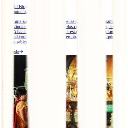
IATI Blog
10
minutos de lectura
Si hay una zona de Francia que hace las delicias de los amantes de
los destinos navideños y de los pueblos con encanto esa es, sin
duda, Alsacia. Tanto si vas a conocer esta parte del país durante la
Navidad como si optas por hacerlo en otra época del año, quieres
hacerlo sabiendo que si [...]
Leer más