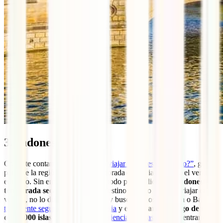
3. Indonesia
Como te contamos en
“¿Cuándo viajar al Sudeste Asiático?”
, gran
parte de la región “sufre” la temporada de lluvias durante el verano
europeo. Sin embargo, no lo des todo por perdido, ¡
en Indonesia es
temporada seca
! Si quieres un destino exótico a donde viajar en
verano, no lo dudes un momento y busca vuelos a Jakarta o Bali.
Es
totalmente seguro viajar a Indonesia
y en este
archipiélago de más
de 17.000 islas
podrás vivir
experiencias únicas
como adentrarte en