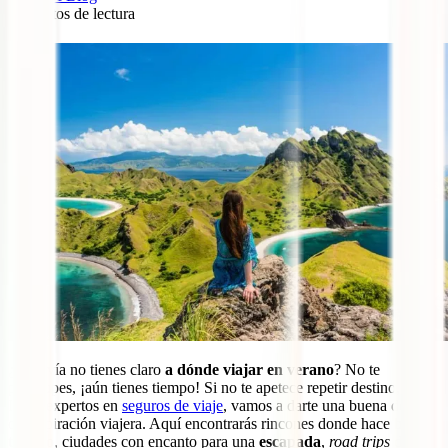
9
minutos de lectura
2
¿Todavía no tienes claro
a dónde viajar en verano
? No te
preocupes, ¡aún tienes tiempo! Si no te apetece repetir destino, en
IATI, expertos en
seguros de viaje
, vamos a darte una buena dosis
de inspiración viajera. Aquí encontrarás rincones donde hace
buen
tiempo
, ciudades con encanto para una
escapada
,
road trips
de