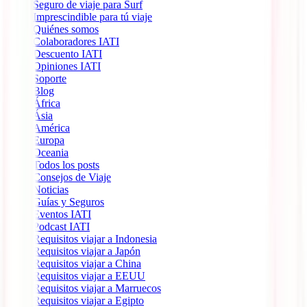
Seguro de viaje para Surf
Imprescindible para tú viaje
Quiénes somos
Colaboradores IATI
Descuento IATI
Opiniones IATI
Soporte
Blog
África
Ásia
América
Europa
Oceania
Todos los posts
Consejos de Viaje
Noticias
Guías y Seguros
Eventos IATI
Podcast IATI
Requisitos viajar a Indonesia
Requisitos viajar a Japón
Requisitos viajar a China
Requisitos viajar a EEUU
Requisitos viajar a Marruecos
Requisitos viajar a Egipto