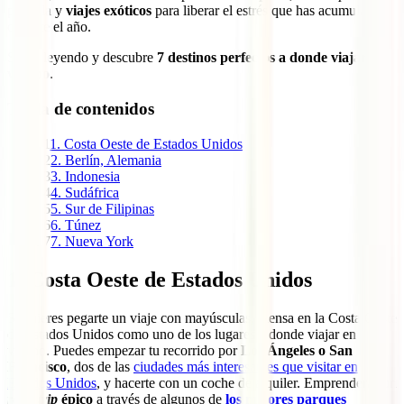
película y
viajes exóticos
para liberar el estrés que has acumulado
durante el año.
Sigue leyendo y descubre
7 destinos perfectos a donde viajar en
verano
.
Tabla de contenidos
1
1. Costa Oeste de Estados Unidos
2
2. Berlín, Alemania
3
3. Indonesia
4
4. Sudáfrica
5
5. Sur de Filipinas
6
6. Túnez
7
7. Nueva York
1. Costa Oeste de Estados Unidos
Si quieres pegarte un viaje con mayúsculas, piensa en la Costa Oeste
de Estados Unidos como uno de los lugares a donde viajar en
verano. Puedes empezar tu recorrido por
Los Ángeles o San
Francisco
, dos de las
ciudades más interesantes que visitar en
Estados Unidos
, y hacerte con un coche de alquiler. Emprenderás un
road trip
épico
a través de algunos de
los mejores parques