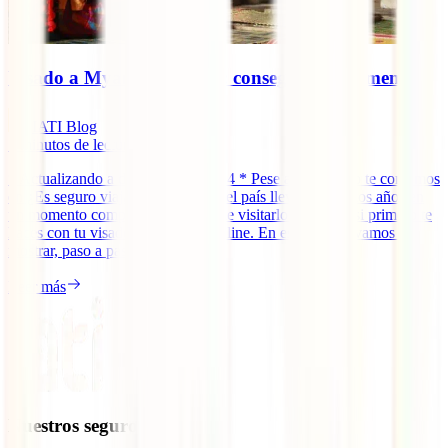
Visado a Myanmar online: conseguirlo fácilmente
IATI Blog
7
minutos de lectura
* Actualizando a diciembre de 2024 * Pese a que, como te contamos
en ¿Es seguro viajar a Myanmar?, el país lleva ya muchos años en
un momento complicado, es posible visitarlo de nuevo si primero te
haces con tu visado a Myanmar online. En esta guía te vamos a
mostrar, paso a paso, cómo [...]
Leer más
Nuestros seguros