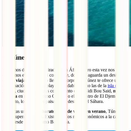
6. Túnez
Volvemos de nuevo la mirada hacia África, pero esta vez nos
quedamos en el norte del continente, donde te aguarda un destino
a
donde viajar en verano
lleno de sorpresas. Túnez te ofrece una
combinación ganadora: playas agradables como las de la
isla de
Djerba
, ciudades costeras con encanto como Sidi Bou Said,
mucha
historia
en rincones como Cartago o el anfiteatro de El Djem y, por
supuesto, los preciosos paisajes del desierto del Sáhara.
Si buscas un
destino barato a donde viajar en verano
, Túnez es
una estupenda opción. Existen vuelos muy económicos a la capital
tanto desde Madrid como Barcelona.