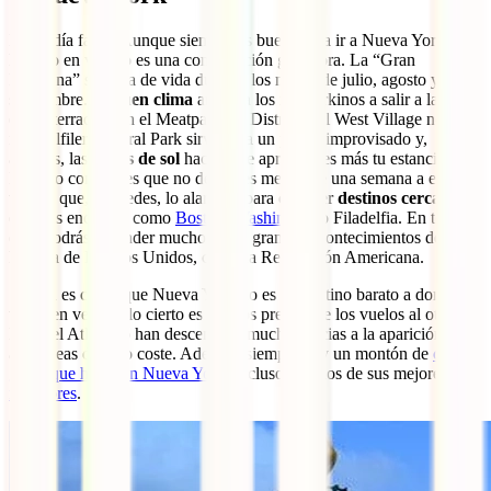
No podía faltar. Aunque siempre es buena idea ir a Nueva York,
hacerlo en verano es una combinación ganadora. La “Gran
Manzana” se llena de vida durante los meses de julio, agosto y
septiembre. El
buen clima
anima a los neoyorkinos a salir a la calle,
en las terracitas en el Meatpacking District y el West Village no cabe
ni un alfiler, Central Park sirve para un pícnic improvisado y,
además, las
horas de sol
hacen que aproveches más tu estancia.
Nuestro consejo es que no dediques menos de una semana a este
viaje y que, si puedes, lo alargues para conocer
destinos cercanos
que nos encantan como
Boston
,
Washington
o Filadelfia. En todas
ellas podrás aprender mucho sobre grandes acontecimientos de la
historia de Estados Unidos, como la Revolución Americana.
Si bien es cierto que Nueva York no es un destino barato a donde
viajar en verano, lo cierto es que los precios de los vuelos al otro
lado del Atlántico han descendido mucho gracias a la aparición de
aerolíneas de bajo coste. Además, siempre hay un montón de
cosas
gratis que hacer en Nueva York
, incluso algunos de sus mejores
miradores
.