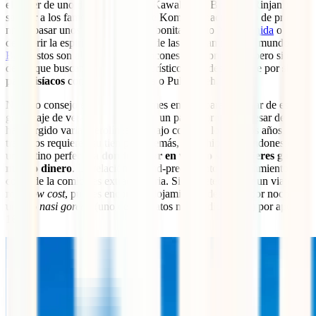
el cráter de uno de sus volcanes (Kawah Ijen, Bromo o Rinjani),
saludar a los famosos dragones de Komodo, hacer buceo de primer
nivel, pasar unos días en islas tan bonitas como
Nusa Penida
o
descubrir la espiritualidad de una de las más famosas del mundo:
Bali
. Estos son algunos de sus rincones más conocidos, pero si eres
de los que buscan lugares poco turísticos, puedes perderte por
sitios
paradisíacos
como Karimunjawa o Pulau Weh.
Nuestro consejo es que no escatimes en días para disfrutar de este
gran viaje de verano. Indonesia es un país enorme y, a pesar de que
han surgido varias aerolíneas de bajo coste en los últimos años, los
traslados requieren su tiempo. Además, el archipiélago indonesio es
un destino perfecto
a donde viajar en verano si no quieres gastar
mucho dinero
. La relación calidad-precio tanto del alojamiento
como de la comida es extraordinaria. Si te apetece hacer un viaje
muy
low cost
, puedes encontrar alojamientos desde 5€ por noche y
un rico
nasi goreng
(uno de los platos más tradicionales) por apenas
1€.