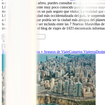
o cambios en el espacio aéreo, puedes consultar nuestra guía actualiz
Líbano es un país realmente muy poco conocido para la inmensa mayoría 
muchos piensan que no es un país seguro que visitar. La realidad que co
Líbano. La que es la ciudad más occidentalizada del país, te sorprende
a Byblos, la que dicen que podría ser la ciudad más antigua del planet
la que estuvo a punto de ser incluida entre las 7 Nuevas Maravillas de
mundo, ¡8’2 metros!En el blog de viajes de IATI encontrarás informac
Todas las categorías
Guías y Seguros de Viaje
Consejos Viajeros
Desti