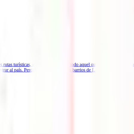
s rutas turísticas, este país enamora a todo aquel que le da una opor
rar al país. Perderse por los variados barrios de [...]