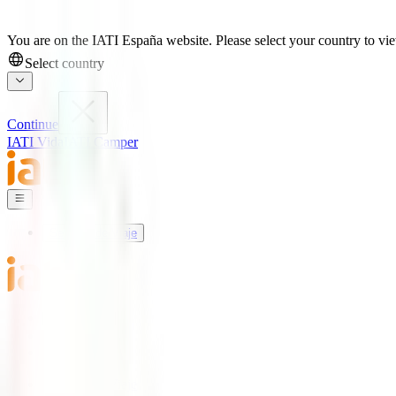
You are on the IATI España website. Please select your country to view
Select country
Continue
IATI Vida
IATI Camper
Seguros de Viaje
Mundo IATI
Soporte
Blog
Seguros de Viaje