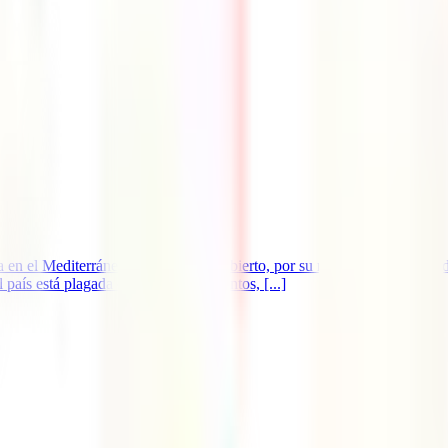
a en el Mediterráneo por su espíritu abierto, por su modernidad, diversi
 país está plagada de episodios violentos, [...]