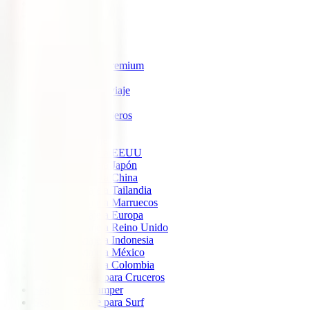
IATI Estrella
IATI Estándar
IATI Familia
IATI Escapadas
IATI Mochilero
IATI Anulación Premium
IATI Básico
IATI Anual Multiviaje
IATI Air Help
IATI Grandes Viajeros
IATI Estudios
Seguros de Viaje
Seguro de viaje a EEUU
Seguro de viaje a Japón
Seguro de viaje a China
Seguro de viaje a Tailandia
Seguro de viaje a Marruecos
Seguro de viaje a Europa
Seguro de viaje a Reino Unido
Seguro de viaje a Indonesia
Seguro de viaje a México
Seguro de viaje a Colombia
Seguro de viaje para Cruceros
Seguro para Camper
Seguro de viaje para Surf