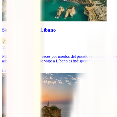
Seguro de viaje a Líbano
IATI Blog
11
minutos de lectura
Muy olvidado (muchas veces por miedos del pasado) en las principale
advierte que el seguro de viaje a Líbano es indispensable para poder ent
Leer más