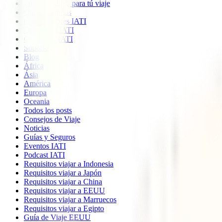
Imprescindible para tú viaje
Quiénes somos
Colaboradores IATI
Descuento IATI
Opiniones IATI
Soporte
Blog
África
Ásia
América
Europa
Oceania
Todos los posts
Consejos de Viaje
Noticias
Guías y Seguros
Eventos IATI
Podcast IATI
Requisitos viajar a Indonesia
Requisitos viajar a Japón
Requisitos viajar a China
Requisitos viajar a EEUU
Requisitos viajar a Marruecos
Requisitos viajar a Egipto
Guía de Viaje EEUU