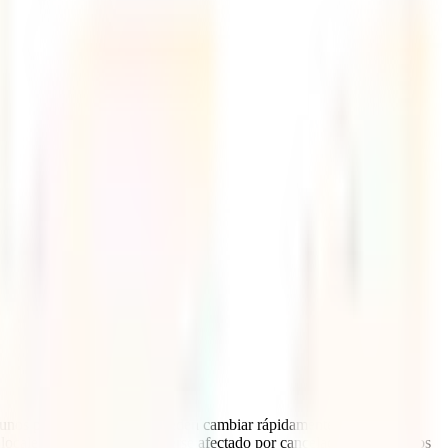
lgunos países de la región pueden cambiar rápidamente. Antes de
 locales. Si tu viaje puede verse afectado por cancelaciones de vuelos