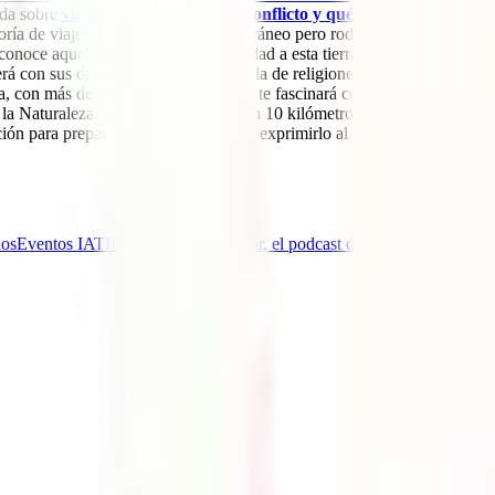
ada sobre
vuelos cancelados por el conflicto y qué cubre el seguro de
de viajeros. A orillas del mediterráneo pero rodeado de dos territorios
noce aquel que le da una oportunidad a esta tierra, es totalmente difere
rá con sus diferentes varios, su mezcla de religiones y su gastronomía. 
a, con más de 5.000 años de historia, te fascinará con su arquitectura, 
 la Naturaleza. La Gruta de Jeitta, con 10 kilómetros de extensión, es un
ión para preparar tu viaje a Líbano y exprimirlo al máximo.
nos
Eventos IATI
La Aventura de Viajar, el podcast de IATI