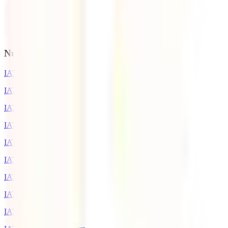
Nuestros seguros
IATI Estrella
IATI Estándar
IATI Mochilero
IATI Básico
IATI Escapadas
IATI Familia
IATI Grandes Viajeros
IATI Anual Multiviaje
IATI Estudios