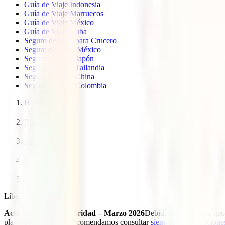
Guía de Viaje Indonesia
Guía de Viaje Marruecos
Guía de Viaje México
Guía de Viaje Cuba
Seguro de viaje para Crucero
Seguro de Viaje México
Seguro de viaje Japón
Seguro de viaje Tailandia
Seguro de viaje China
Seguro de viaje Colombia
Home
Blog
Destinos
Asia
Libano
Líbano
Actualización de seguridad – Marzo 2026
Debido a la situación ge
planificar tu viaje, te recomendamos consultar
siempre las indicacione