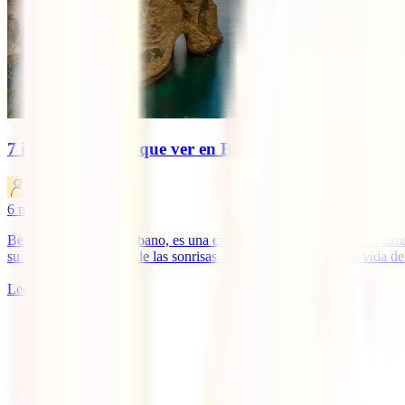
7 imprescindibles que ver en Beirut
IATI Blog
6
minutos de lectura
Beirut, la capital del Líbano, es una ciudad vibrante, de tremenda fam
su futuro con la mejor de las sonrisas. Sí, la extensa y longeva vida del
Leer más
1