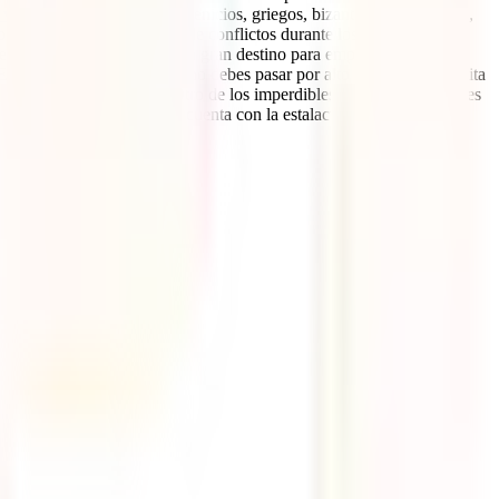
 viaje
.Tierra codiciada por fenicios, griegos, bizantinos u otomanos,
, Israel y Siria, sinónimo de conflictos durante los últimos años,
nte.Beirut, su capital, es un gran destino para empezar tu viaje a
En tu itinerario por Líbano no debes pasar por alto tampoco una visita
monumentos y artesanías. Otro de los imperdibles al viajar a Líbano es
 lugar único que, además, cuenta con la estalactita más larga del