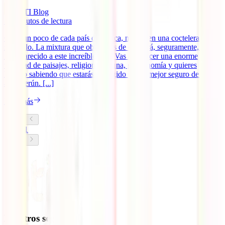
IATI Blog
10
minutos de lectura
Coge un poco de cada país de África, mételo en una coctelera y
sacúdelo. La mixtura que obtendrás de eso será, seguramente, algo
muy parecido a este increíble país. Vas a conocer una enorme
variedad de paisajes, religiones, fauna, gastronomía y quieres
hacerlo sabiendo que estarás protegido por el mejor seguro de viaje
a Camerún. [...]
Leer más
1
Nuestros seguros