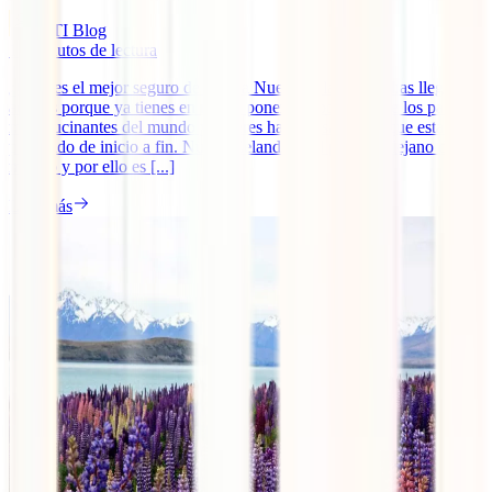
IATI Blog
12
minutos de lectura
¿Cuál es el mejor seguro de viaje a Nueva Zelanda? Si has llegado
aquí es porque ya tienes en mente poner rumbo a uno de los países
más alucinantes del mundo y quieres hacerlo sabiendo que estarás
protegido de inicio a fin. Nueva Zelanda es el país más lejano del
mundo y por ello es [...]
Leer más