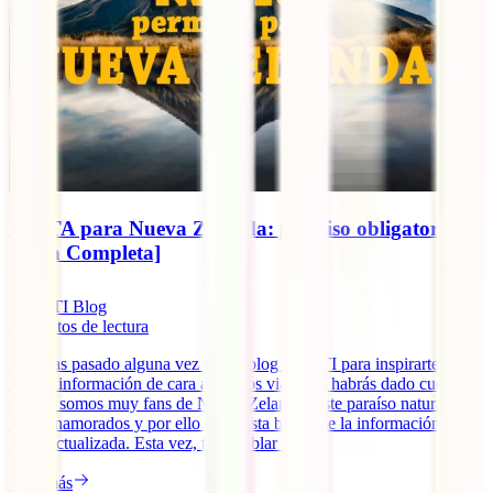
NZeTA para Nueva Zelanda: permiso obligatorio
[Guía Completa]
IATI Blog
7
minutos de lectura
Si te has pasado alguna vez por el blog de IATI para inspirarte o
buscar información de cara a nuevos viajes, te habrás dado cuenta
de que somos muy fans de Nueva Zelanda. Este paraíso natural nos
tiene enamorados y por ello nos gusta brindarte la información más
útil y actualizada. Esta vez, toca hablar [...]
Leer más