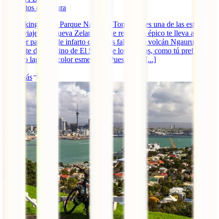
9
minutos de lectura
El trekking por el Parque Nacional Tongariro es una de las estrellas
de un viaje por Nueva Zelanda. Este recorrido épico te lleva a
conocer paisajes de infarto como las faldas del volcán Ngauruhoe (o
el Monte del Destino de El Señor de los Anillos, como tú prefieras
verlo) o lagos de color esmeralda. Puesto que [...]
Leer más