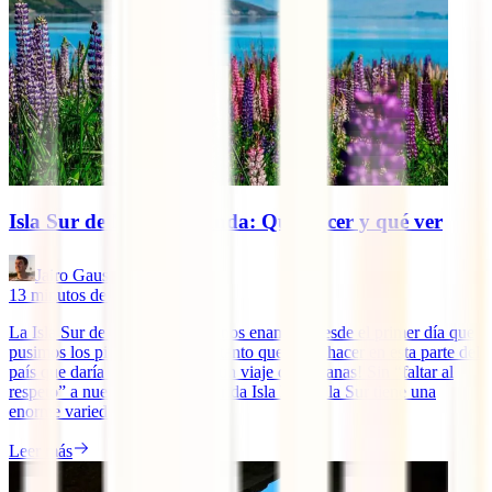
Isla Sur de Nueva Zelanda: Qué hacer y qué ver
Jairo Gausachs
13
minutos de lectura
La Isla Sur de Nueva Zelanda nos enamoró desde el primer día que
pusimos los pies en ella. ¡Hay tanto que ver y hacer en esta parte del
país que daría totalmente para un viaje de semanas! Sin “faltar al
respeto” a nuestra también querida Isla Norte, la Sur tiene una
enorme variedad de cosas [...]
Leer más