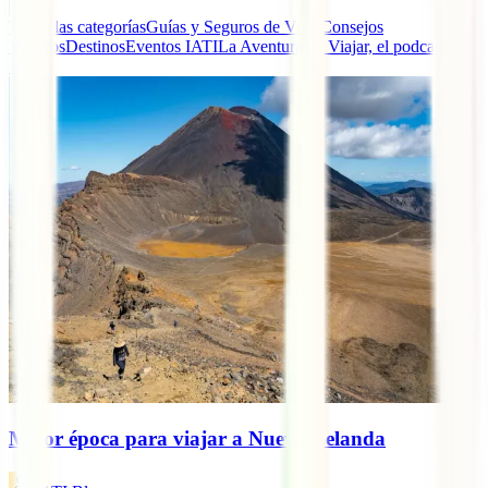
Todas las categorías
Guías y Seguros de Viaje
Consejos
Viajeros
Destinos
Eventos IATI
La Aventura de Viajar, el podcast de
IATI
Mejor época para viajar a Nueva Zelanda