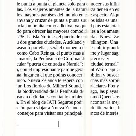
cruzar de punta a punta el planeta solo para conocer sus infinitas
maravillas. Los viajeros amantes de la naturaleza tienen en este país
uno de los mayores paraísos del mundo en este aspecto. Alquilar una
autocaranvana y cruzar de punta a punta sus dos islas es una
experiencia tan bonita como adictiva, ya que el país está totalmente
preparado para ofrecer las mayores comodidades a los amantes de la
camper life
. La isla Norte es el puerto de entrada a Nueva Zelanda
desde su dos grandes ciudades, Auckland y Wellington. Una vez
hayas paseado por ellas, será el momento de descubrir grandes
tesoros como Cabo Reinga, el punto más al norte y lugar sagrado
para los maorís, la Península de Coromandel, preciosa y
espectacular “puerta de entrada a Narnia”; la “ciudad termal” de
Rotorua, con el impresionante parque geotermal Wai-o-tapu; o
Matamata, lugar en el que podrás conocer Hobbtion y buscar el
anillo único. Nueva Zelanda te espera con muchas más sorpresas en
la Isla Sur. Los fiordos de Milford Sound, los glaciares Fox y Franz
Joseph, la biodiversidad de la Península de Otago, las playas de
Abel Tasman o ciudades con tanto ambiente como Queenstown o
Wanaka. En el blog de IATI Seguros podrás encontrar la mejor
información para viajar a Nueva Zelanda. Desde itinerarios, hasta
guías y consejos para visitar sus principales puntos de interés.