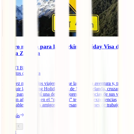
Seguro médico para la Working Holiday Visa de
Nueva Zelanda
IATI Blog
6
minutos de lectura
Cada vez más son los viajeros que se lanzan a la aventura y, tras
conseguir la Working Holiday Visa de Nueva Zelanda, cruzan el
mundo para vivir ahí una de las mejores experiencias de sus vidas.
Pasar un año entero en el “país kiwi” te asegura experiencias
inolvidables, nuevos amigos e interesantes opciones de trabajo [...]
Leer más
1