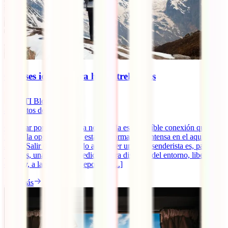
6 países ideales para hacer trekkings
IATI Blog
8
minutos de lectura
Caminar por la naturaleza nos regala esa increíble conexión que nos
brinda la oportunidad de estar de forma muy intensa en el aquí y el
ahora. Salir de vez cuando a recorrer una ruta senderista es, para
muchos, una increíble medicina para disfrutar del entorno, liberar el
estrés y, a la vez, hacer deporte y [...]
Leer más