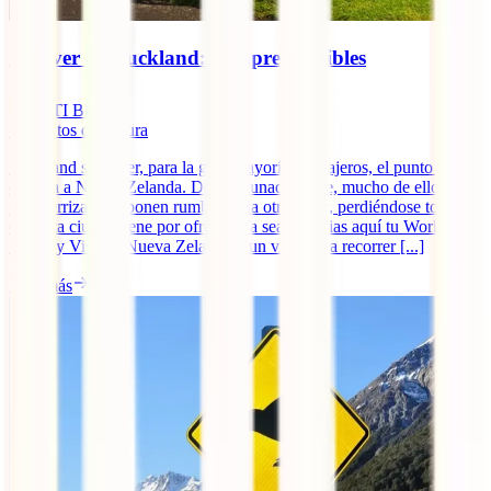
Qué ver en Auckland: 8 imprescindibles
IATI Blog
7
minutos de lectura
Auckland suele ser, para la gran mayoría de viajeros, el punto de
entrada a Nueva Zelanda. Desafortunadamente, mucho de ellos una
vez aterrizan ahí ponen rumbo hacia otro lugar, perdiéndose todo lo
que esta ciudad tiene por ofrecer. Ya sea si inicias aquí tu Working
Holiday Visa de Nueva Zelanda o un viaje para recorrer [...]
Leer más