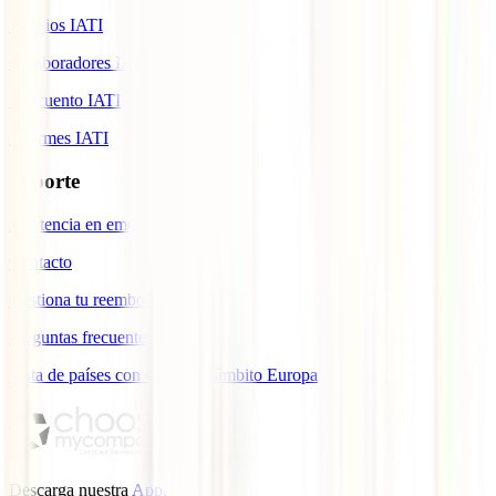
Premios IATI
Colaboradores IATI
Descuento IATI
Informes IATI
Soporte
Asistencia en emergencias
Contacto
Gestiona tu reembolso
Preguntas frecuentes
Lista de países con cobertura ámbito Europa
Descarga nuestra
App.