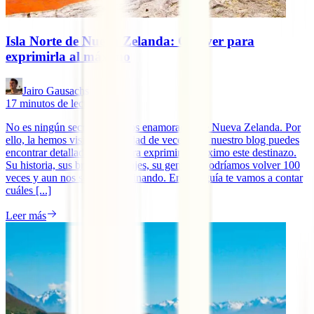
Isla Norte de Nueva Zelanda: Qué ver para
exprimirla al máximo
Jairo Gausachs
17
minutos de lectura
No es ningún secreto, estamos enamorados de Nueva Zelanda. Por
ello, la hemos visitado infinidad de veces y en nuestro blog puedes
encontrar detalladas guías para exprimir al máximo este destinazo.
Su historia, sus brutales paisajes, su gente… Podríamos volver 100
veces y aun nos seguiría fascinando. En esta guía te vamos a contar
cuáles [...]
Leer más