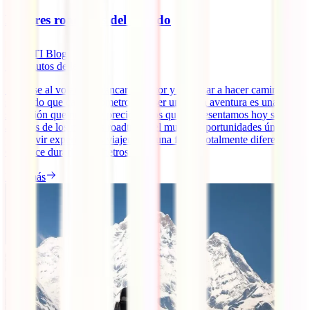
Mejores roadtrips del mundo
IATI Blog
12
minutos de lectura
Sentarse al volante, arrancar el motor y empezar a hacer camino
sabiendo que cada kilómetro va a ser una gran aventura es una
sensación que no tiene precio. Estos que te presentamos hoy son
algunos de los mejores roadtrips del mundo, oportunidades únicas
para vivir experiencias viajeras de una forma totalmente diferente.
Conduce durante kilómetros [...]
Leer más