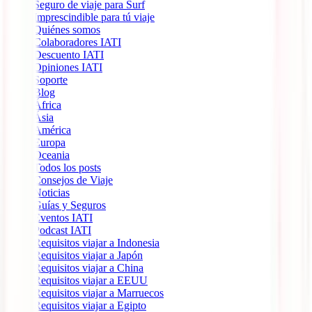
Seguro de viaje para Surf
Imprescindible para tú viaje
Quiénes somos
Colaboradores IATI
Descuento IATI
Opiniones IATI
Soporte
Blog
África
Ásia
América
Europa
Oceania
Todos los posts
Consejos de Viaje
Noticias
Guías y Seguros
Eventos IATI
Podcast IATI
Requisitos viajar a Indonesia
Requisitos viajar a Japón
Requisitos viajar a China
Requisitos viajar a EEUU
Requisitos viajar a Marruecos
Requisitos viajar a Egipto