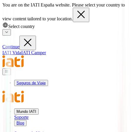
You are on the IATI España website. Please select your country to
view content tailored to your location.
Select country
Continue
IATI Vida
IATI Camper
Seguros de Viaje
Mundo IATI
Soporte
Blog