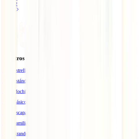
2
Nuestros seguros
IATI Estrella
IATI Estándar
IATI Mochilero
IATI Básico
IATI Escapadas
IATI Familia
IATI Grandes Viajeros