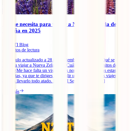
Qué se necesita para viajar a Nueva Zelanda desde
España en 2025
IATI Blog
8
minutos de lectura
~ Artículo actualizado a 28 de septiembre de 2025 ~ ¿Qué se
necesita viajar a Nueva Zelanda? ¿Cuáles son los requisitos de
viaje? ¿Me hace falta un visado? Es normal que te hagas estas
preguntas, ya que te diriges a cumplir uno de tus sueños viajeros y
quieres llevarlo todo atado. En IATI Seguros somos [...]
Leer más