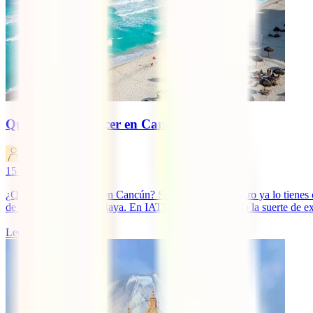
Qué ver y qué hacer en Cancún (México)
IATI Blog
15
minutos de lectura
¿Qué ver y qué hacer en Cancún? Seguro que lo primero ya lo tienes 
de la famosa Riviera Maya. En IATI, que hemos tenido la suerte de expl
Leer más