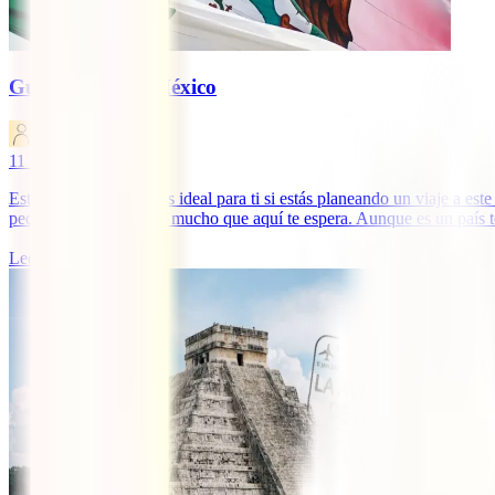
Guía de viaje a México
IATI Blog
11
minutos de lectura
Esta Guía de México es ideal para ti si estás planeando un viaje a es
pequeño ejemplo de lo mucho que aquí te espera. Aunque es un país tot
Leer más