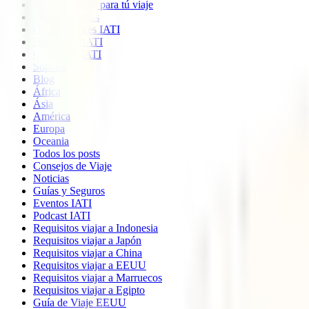
Imprescindible para tú viaje
Quiénes somos
Colaboradores IATI
Descuento IATI
Opiniones IATI
Soporte
Blog
África
Ásia
América
Europa
Oceania
Todos los posts
Consejos de Viaje
Noticias
Guías y Seguros
Eventos IATI
Podcast IATI
Requisitos viajar a Indonesia
Requisitos viajar a Japón
Requisitos viajar a China
Requisitos viajar a EEUU
Requisitos viajar a Marruecos
Requisitos viajar a Egipto
Guía de Viaje EEUU