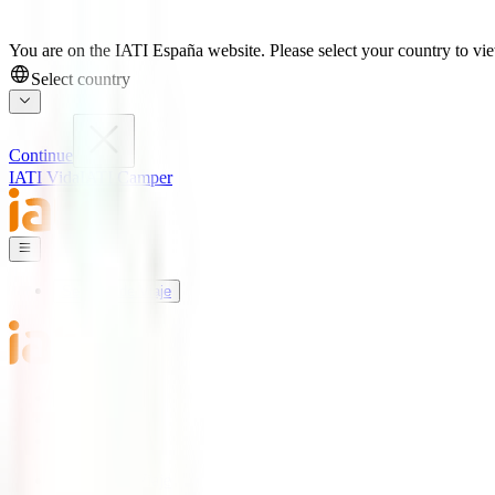
You are on the IATI España website. Please select your country to view
Select country
Continue
IATI Vida
IATI Camper
Seguros de Viaje
Mundo IATI
Soporte
Blog
Seguros de Viaje