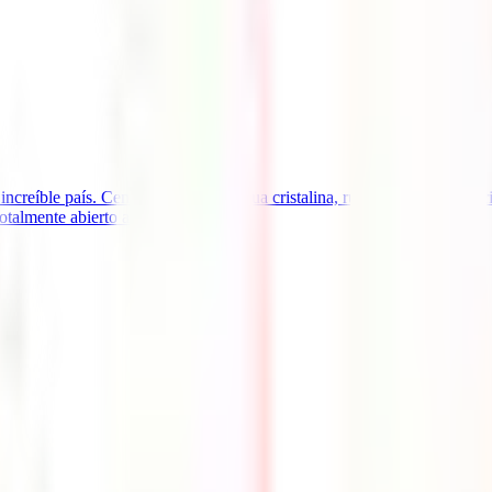
te increíble país. Cenotes, playas de agua cristalina, ruinas mayas mile
almente abierto al turismo y [...]