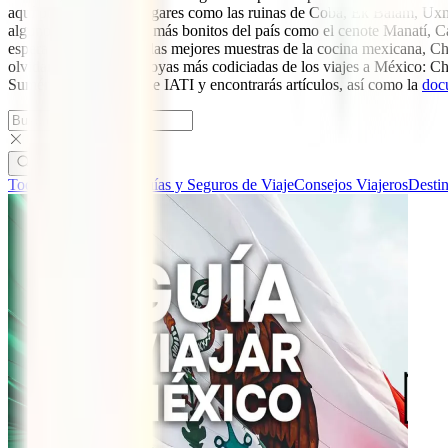
aquí podrás conocer lugares como las ruinas de Coba, Ek Balam, Uxmal 
algunos de los cenotes más bonitos del país como el cenote Manatí, C
espera con algunas de las mejores muestras de la cocina mexicana, C
olvidamos de una del joyas más codiciadas de los viajes a México: Ch
Sumérgete en el blog de IATI y encontrarás artículos, así como la
doc
Todas las categorías
Guías y Seguros de Viaje
Consejos Viajeros
Desti