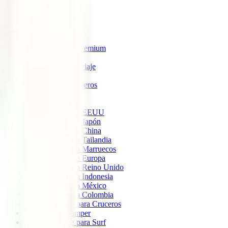
IATI Estrella
IATI Estándar
IATI Familia
IATI Escapadas
IATI Mochilero
IATI Anulación Premium
IATI Básico
IATI Anual Multiviaje
IATI Air Help
IATI Grandes Viajeros
IATI Estudios
Seguros de Viaje
Seguro de viaje a EEUU
Seguro de viaje a Japón
Seguro de viaje a China
Seguro de viaje a Tailandia
Seguro de viaje a Marruecos
Seguro de viaje a Europa
Seguro de viaje a Reino Unido
Seguro de viaje a Indonesia
Seguro de viaje a México
Seguro de viaje a Colombia
Seguro de viaje para Cruceros
Seguro para Camper
Seguro de viaje para Surf