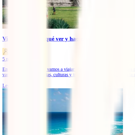
Viajar a México: qué ver y hacer, con Liz Castillo d
IATI Blog
5
minutos de lectura
En el programa de hoy vamos a viajar por México, uno de los países má
variedad de climas, etnias, culturas y tradiciones ancestrales, como la 
Leer más