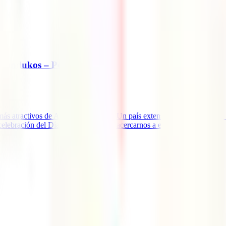
e Mundukos – Pódcast #57
s atractivos de América del Norte. Un país extenso, diverso, con una la
celebración del Día de muertos. Para acercarnos a esta [...]