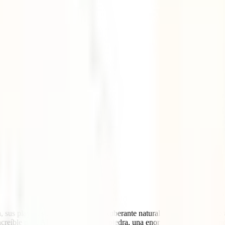
a, sus playas, su gastronomía, su exuberante naturaleza… México tiene 
creíble país. Ahí tendrás, a tiro de piedra, una enorme cantidad de plane