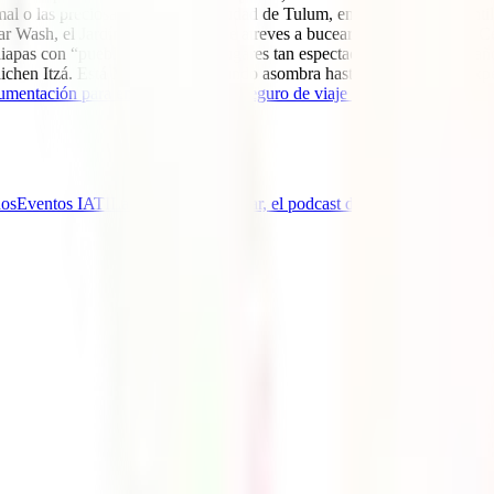
o las preciosas ruinas de la ciudad de Tulum, en lo alto de un acantila
ar Wash, el Jardín del Edén o, si te atreves a bucear, el impresionant
hiapas con “pueblos mágicos” y lugares tan espectaculares como el Cañ
ichen Itzá. Está Maravilla del Mundo asombra hasta al viajero más expe
umentación para entrar en México
,
seguro de viaje a Mexico
, guías y 
nos
Eventos IATI
La Aventura de Viajar, el podcast de IATI