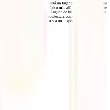
do frente al mar. También aquí será un lugar privilegiado para visitar
e Cenote Dos ojos. Pero hay más México más allá de Yucatán. Oaxaca te
ón del Sumidero, Bacalar con su Laguna de los 7 Colores.. Y no, nos
rto, tanto por su monumental arquitectura como por su historia.
consejos para que
viajar a México
sea una experiencia perfecta.