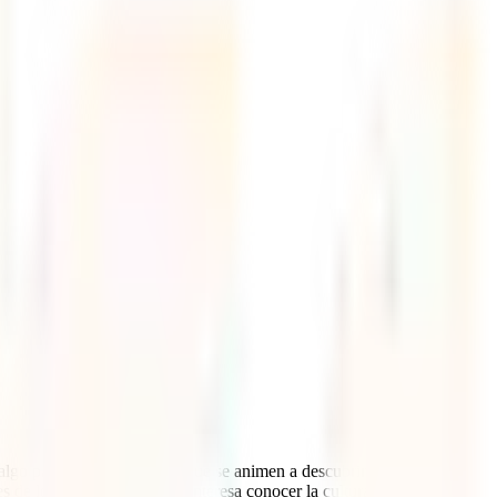
algo para todo los viajeros que se animen a descubrirlo. La zona de
s de lo más variados. Si te interesa conocer la cultura maya, desde