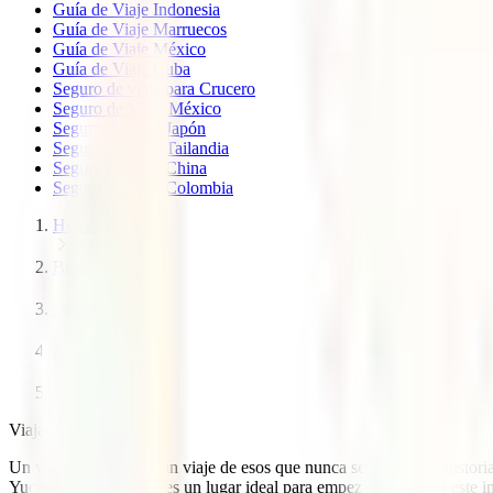
Guía de Viaje Indonesia
Guía de Viaje Marruecos
Guía de Viaje México
Guía de Viaje Cuba
Seguro de viaje para Crucero
Seguro de Viaje México
Seguro de viaje Japón
Seguro de viaje Tailandia
Seguro de viaje China
Seguro de viaje Colombia
Home
Blog
Destinos
America
Mexico
Viajar a México
Un viaje a México es un viaje de esos que nunca se olvida. Su histori
Yucatán, por ejemplo, es un lugar ideal para empezar a conocer este in