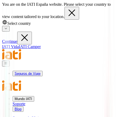
You are on the IATI España website. Please select your country to
view content tailored to your location.
Select country
Continue
IATI Vida
IATI Camper
Seguros de Viaje
Mundo IATI
Soporte
Blog