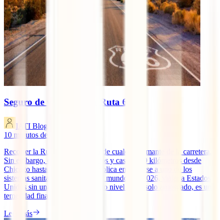
Seguro de viaje para la Ruta 66
IATI Blog
10
minutos de lectura
Recorrer la Ruta 66 es el sueño de cualquier amante de la carretera.
Sin embargo, cruzar ocho estados y casi 4.000 kilómetros desde
Chicago hasta Santa Mónica implica enfrentarse a uno de los
sistemas sanitarios más caros del mundo. En 2026, viajar a Estados
Unidos sin una protección de alto nivel no es solo arriesgado, es una
temeridad financiera.
Leer más