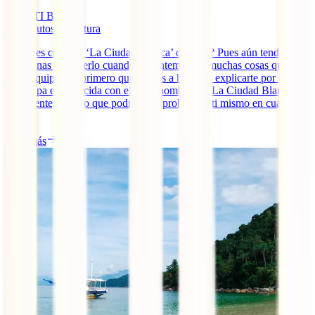
IATI Blog
10
minutos de lectura
¿Quieres conocer ‘La Ciudad Blanca’ de Perú? Pues aún tendrás
más ganas de hacerlo cuando te contemos las muchas cosas que ver
en Arequipa. Lo primero que vamos a hacer es explicarte por qué
Arequipa es conocida con el sobrenombre de ‘La Ciudad Blanca’.
Realmente, es algo que podrás comprobar por ti mismo en cuanto
[...]
Leer más