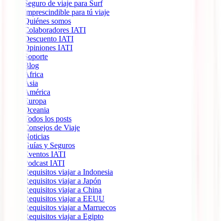
Seguro de viaje para Surf
Imprescindible para tú viaje
Quiénes somos
Colaboradores IATI
Descuento IATI
Opiniones IATI
Soporte
Blog
África
Ásia
América
Europa
Oceania
Todos los posts
Consejos de Viaje
Noticias
Guías y Seguros
Eventos IATI
Podcast IATI
Requisitos viajar a Indonesia
Requisitos viajar a Japón
Requisitos viajar a China
Requisitos viajar a EEUU
Requisitos viajar a Marruecos
Requisitos viajar a Egipto