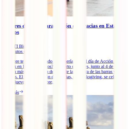
Mejores destinos para Acción de Gracias en Estados
Unidos
IATI Blog
10
minutos de lectura
¿Siempre te has preguntado cómo sería vivir el día de Acción de
Gracias en Estados Unidos? Lo cierto es que es, junto al 4 de julio,
la fiesta más emblemática del país de la bandera de las barras y
estrellas. El Día de Acción de Gracias, o Thanksgiving, se celebra el
cuarto jueves de noviembre, [...]
Leer más