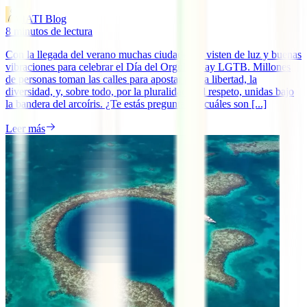
IATI Blog
8
minutos de lectura
Con la llegada del verano muchas ciudades se visten de luz y buenas
vibraciones para celebrar el Día del Orgullo Gay LGTB. Millones
de personas toman las calles para apostar por la libertad, la
diversidad, y, sobre todo, por la pluralidad y el respeto, unidas bajo
la bandera del arcoíris. ¿Te estás preguntando cuáles son [...]
Leer más