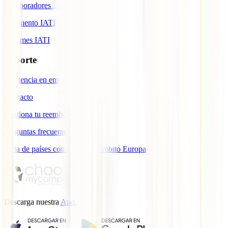
Colaboradores IATI
Descuento IATI
Informes IATI
Soporte
Asistencia en emergencias
Contacto
Gestiona tu reembolso
Preguntas frecuentes
Lista de países con cobertura ámbito Europa
Descarga nuestra
App.