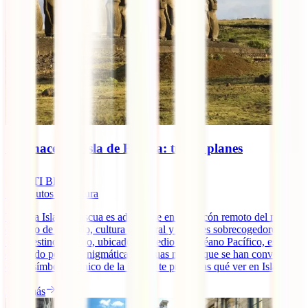
Qué hacer en Isla de Pascua: tus 11 planes
IATI Blog
10
minutos de lectura
Viajar a Isla de Pascua es adentrarse en un rincón remoto del mundo
cargado de misterio, cultura ancestral y paisajes sobrecogedores.
Este destino chileno, ubicado en medio del océano Pacífico, es
conocido por sus enigmáticas estatuas moáis, que se han convertido
en un símbolo icónico de la isla. Si te preguntas qué ver en Isla [...]
Leer más