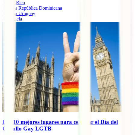
Puerto Rico
Viajar a República Dominicana
Viajar a Uruguay
Venezuela
Los 10 mejores lugares para celebrar el Día del
Orgullo Gay LGTB