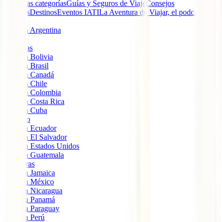
Todas las categorías
Guías y Seguros de Viaje
Consejos
Viajeros
Destinos
Eventos IATI
La Aventura de Viajar, el podcast de
IATI
Viajar a Argentina
Aruba
Bahamas
Viajar a Bolivia
Viajar a Brasil
Viajar a Canadá
Viajar a Chile
Viajar a Colombia
Viajar a Costa Rica
Viajar a Cuba
Curazao
Viajar a Ecuador
Viajar a El Salvador
Viajar a Estados Unidos
Viajar a Guatemala
Honduras
Viajar a Jamaica
Viajar a México
Viajar a Nicaragua
Viajar a Panamá
Viajar a Paraguay
Viajar a Perú