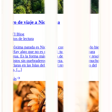
Seguro de viaje a Nicaragua
IATI Blog
9
minutos de lectura
Si tu próxima parada es Nicaragua, conviene llevarlo todo bien
atado. Hay algo que no es opcional: tu seguro de viaje para
Nicaragua. Es la forma más sencilla de viajar tranquilo y resolver
imprevistos sin quebraderos de cabeza. El país da para mucho:
aguas claras en las Islas del Maíz, el resplandor nocturno del
Masaya, [...]
Leer más