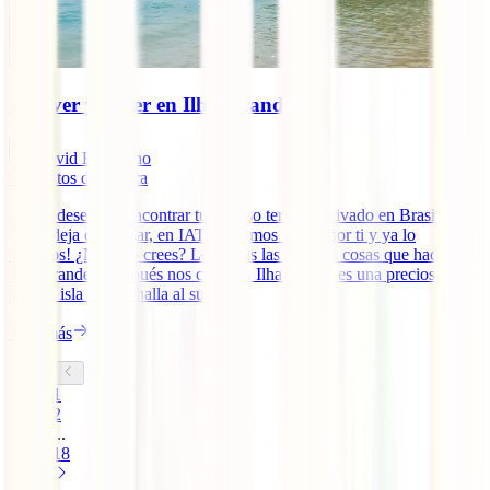
Qué ver y hacer en Ilha Grande
David Escribano
9
minutos de lectura
¿Estás deseando encontrar tu paraíso terrenal privado en Brasil?
¡Pues deja de buscar, en IATI lo hemos hecho por ti y ya lo
tenemos! ¿No te lo crees? Lee todas las mejores cosas que hacer en
Ilha Grande y después nos cuentas. Ilha grande es una preciosa y
salvaje isla que se halla al sur [...]
Leer más
1
2
...
18