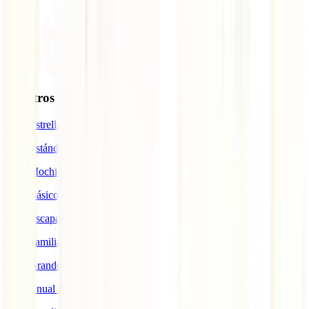
Nuestros seguros
IATI Estrella
IATI Estándar
IATI Mochilero
IATI Básico
IATI Escapadas
IATI Familia
IATI Grandes Viajeros
IATI Anual Multiviaje