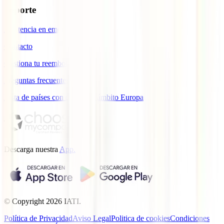
Soporte
Asistencia en emergencias
Contacto
Gestiona tu reembolso
Preguntas frecuentes
Lista de países con cobertura ámbito Europa
Descarga nuestra
App.
© Copyright
2026
IATI.
Política de Privacidad
Aviso Legal
Politica de cookies
Condiciones