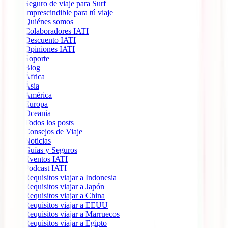
Seguro de viaje para Surf
Imprescindible para tú viaje
Quiénes somos
Colaboradores IATI
Descuento IATI
Opiniones IATI
Soporte
Blog
África
Ásia
América
Europa
Oceania
Todos los posts
Consejos de Viaje
Noticias
Guías y Seguros
Eventos IATI
Podcast IATI
Requisitos viajar a Indonesia
Requisitos viajar a Japón
Requisitos viajar a China
Requisitos viajar a EEUU
Requisitos viajar a Marruecos
Requisitos viajar a Egipto