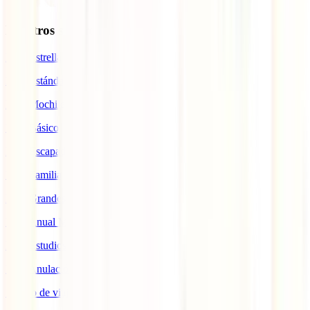
Nuestros seguros
IATI Estrella
IATI Estándar
IATI Mochilero
IATI Básico
IATI Escapadas
IATI Familia
IATI Grandes Viajeros
IATI Anual Multiviaje
IATI Estudios
IATI Anulación Premium
Seguro de viaje COVID