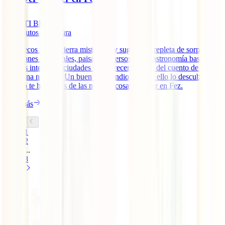
IATI Blog
11
minutos de lectura
Marruecos es una tierra misteriosa y sugerente, repleta de sorpresas,
tradiciones ancestrales, paisajes diversos, una gastronomía basada en
sabores intensos y ciudades que parecen salidas del cuento de ‘Las
mil y una noches’. Un buen compendio de todo ello lo descubrirás
cuando te hablemos de las muchas cosas que ver en Fez.
Leer más
1
2
...
8