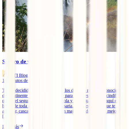
Seguro de viaje a Angola
IATI Blog
10
minutos de lectura
Te has decidido a explorar uno de los destinos más “desconocidos”
del continente africano. Por suerte para ti, sabes lo imprescindible
que es el seguro para viajar a Angola y has llegado hasta aquí en
busca de toda la información necesaria. Paisajes lunares que te harán
alucinar, cascadas que compiten en majestuosidad con las mejores
[...]
Leer más