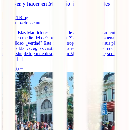
Qué ver y hacer en Mauricio, imprescindibles
IATI Blog
10
minutos de lectura
Viajar a Islas Mauricio es sinónimo de adentrarse en un auténtico
paraíso en medio del océano Índico. Y algo así siempre suena
maravilloso, ¿verdad? Este destino tropical, famoso por sus playas
de arena blanca, aguas cristalinas y arrecifes de coral, es mucho más
que un simple lugar de descanso. En Mauricio se despliega una
riqueza [...]
Leer más