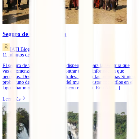
Seguro de viaje a Etiopía
IATI Blog
11
minutos de lectura
El seguro de viaje a Etiopía es indispensable para la aventura que
vas a comenzar y aquí vas a encontrar toda la información que
necesitas. Descubrir tribus ancestrales, recorrer las montañas Simien,
probar uno de los mejores cafés del mundo, avistar cocodrilos en el
lago Chamo o alucinar en directo con el volcán Erta Ale [...]
Leer más