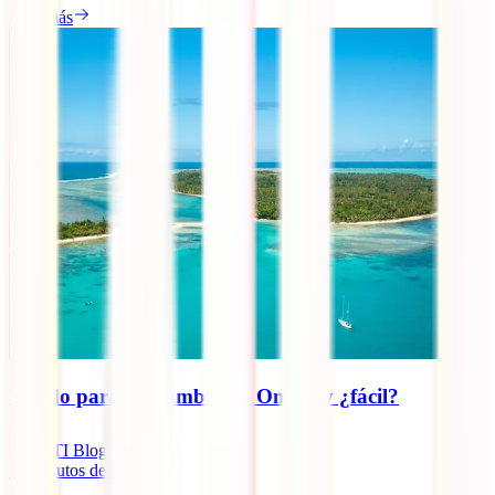
Leer más
Visado para Mozambique: Online y ¿fácil?
IATI Blog
11
minutos de lectura