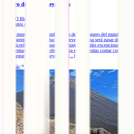
Seguro de viaje a Seychelles
IATI Blog
11
minutos de lectura
Estás a punto de poner rumbo a uno de esos lugares del mundo que
mucha gente llama “paraíso”. En breve, tu rutina será pasar de una
playa increíble a otra y pasear en parajes naturales excepcionales. Es
una aventura 100% de disfrute y para ello necesitas contar con el
mejor seguro de viaje a Seychelles [...]
Leer más