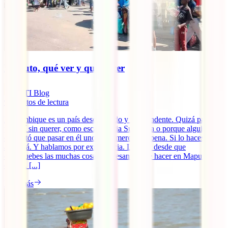
Maputo, qué ver y qué hacer
IATI Blog
9
minutos de lectura
Mozambique es un país desconocido y sorprendente. Quizá pases
por allí sin querer, como escala hacia Sudáfrica o porque alguien te
comentó que pasar en él unos días merecía la pena. Si lo haces, te
atrapará. Y hablamos por experiencia. Lo hará desde que
compruebes las muchas cosas interesantes que hacer en Maputo, su
capital. [...]
Leer más