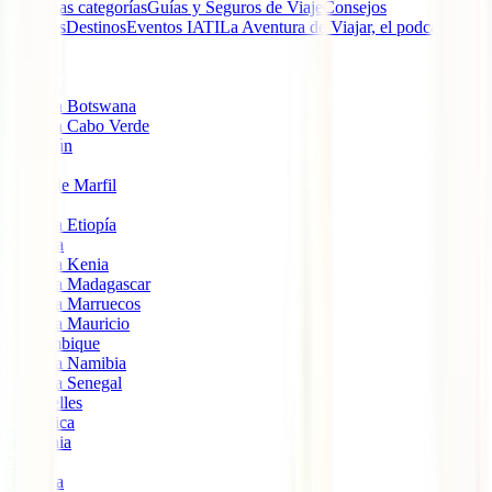
Todas las categorías
Guías y Seguros de Viaje
Consejos
Viajeros
Destinos
Eventos IATI
La Aventura de Viajar, el podcast de
IATI
Angola
Argelia
Viajar a Botswana
Viajar a Cabo Verde
Camerún
Congo
Costa de Marfil
Egipto
Viajar a Etiopía
Gambia
Viajar a Kenia
Viajar a Madagascar
Viajar a Marruecos
Viajar a Mauricio
Mozambique
Viajar a Namibia
Viajar a Senegal
Seychelles
Sudáfrica
Tanzania
Túnez
Uganda