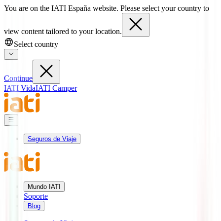
You are on the IATI España website. Please select your country to
view content tailored to your location.
Select country
Continue
IATI Vida
IATI Camper
Seguros de Viaje
Mundo IATI
Soporte
Blog