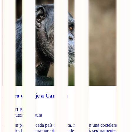
Seguro de viaje a Camerún
IATI Blog
10
minutos de lectura
Coge un poco de cada país de África, mételo en una coctelera y
sacúdelo. La mixtura que obtendrás de eso será, seguramente, algo