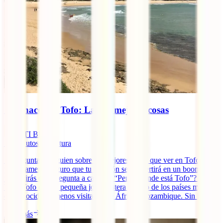
Qué hacer en Tofo: Las 10 mejores cosas
IATI Blog
10
minutos de lectura
Si preguntas a alguien sobre las mejores cosas que ver en Tofo, es
prácticamente seguro que tu cuestión se convertirá en un boomerang
y recibirás otra pregunta a cambio: “Pero, ¿dónde está Tofo”? Pues
bien, Tofo es una pequeña joya costera de uno de los países más
desconocidos y menos visitados de África: Mozambique. Sin [...]
Leer más