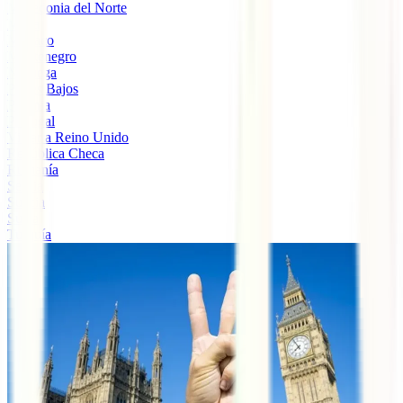
Macedonia del Norte
Malta
Mónaco
Montenegro
Noruega
Países Bajos
Polonia
Portugal
Viajar a Reino Unido
República Checa
Rumanía
Serbia
Suecia
Suiza
Turquía