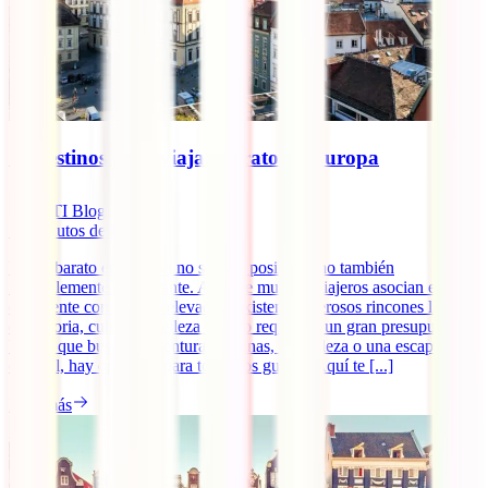
10 destinos para viajar barato en Europa
IATI Blog
10
minutos de lectura
Viajar barato en Europa no solo es posible, sino también
increíblemente gratificante. Aunque muchos viajeros asocian el
continente con precios elevados, existen numerosos rincones llenos
de historia, cultura y belleza que no requieren un gran presupuesto.
Ya sea que busques aventuras urbanas, naturaleza o una escapada
cultural, hay opciones para todos los gustos. Aquí te [...]
Leer más