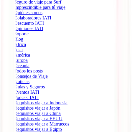
Seguro de viaje para Surf
Imprescindible para tú viaje
Quiénes somos
Colaboradores IATI
Descuento IATI
Opiniones IATI
Soporte
Blog
África
Ásia
América
Europa
Oceania
Todos los posts
Consejos de Viaje
Noticias
Guías y Seguros
Eventos IATI
Podcast IATI
Requisitos viajar a Indonesia
Requisitos viajar a Japón
Requisitos viajar a China
Requisitos viajar a EEUU
Requisitos viajar a Marruecos
Requisitos viajar a Egipto