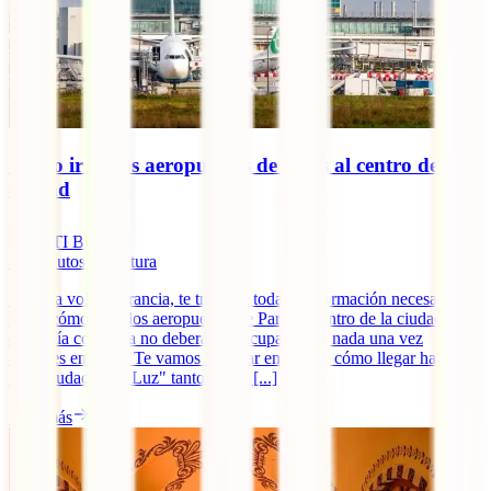
Cómo ir de los aeropuertos de París al centro de la
ciudad
IATI Blog
10
minutos de lectura
Si vas a volar a Francia, te traemos toda la información necesaria
sobre cómo ir de los aeropuertos de París al centro de la ciudad. Con
esta guía completa no deberás preocuparte por nada una vez
aterrices en París. Te vamos a contar en detalle cómo llegar hasta
"La Ciudad de la Luz" tanto desde [...]
Leer más