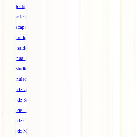
IATI Mochilero
IATI Básico
IATI Escapadas
IATI Familia
IATI Grandes Viajeros
IATI Anual Multiviaje
IATI Estudios
IATI Anulación Premium
Seguro de viaje COVID
Seguro de Salud
Seguro de Hogar
Seguro de Coche
Seguro de Moto