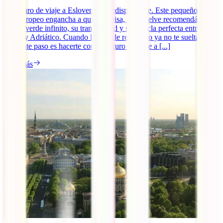
El seguro de viaje a Eslovenia es indispensable. Este pequeño gran
país europeo engancha a quien lo pisa, que vuelve recomendándolo
por su verde infinito, su tranquilidad y su mezcla perfecta entre
Alpes y Adriático. Cuando la idea de recorrerlo ya no te suelta, el
siguiente paso es hacerte con tu seguro de viaje a [...]
Leer más