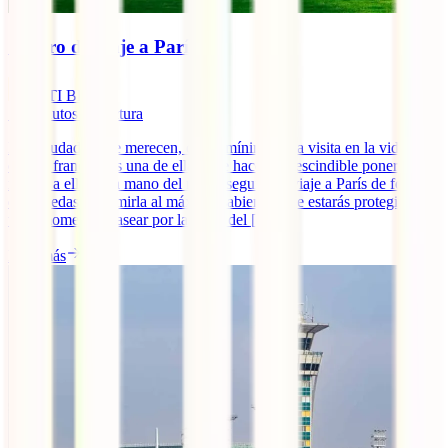
Seguro de viaje a París
IATI Blog
10
minutos de lectura
Hay ciudades que merecen, como mínimo, una visita en la vida. La
capital francesa es una de ellas y se hace imprescindible poner
rumbo a ella de la mano del mejor seguro de viaje a París de forma
que puedas exprimirla al máximo sabiendo que estarás protegido en
todo momento. Pasear por la orilla del [...]
Leer más