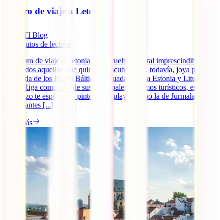
Seguro de viaje a Letonia
IATI Blog
10
minutos de lectura
El seguro de viaje a Letonia se ha vuelto un total imprescindible
para todos aquellos que quieren descubrir esta, todavía, joya poco
conocida de los Países Bálticos. Situada junto a Estonia y Lituania,
y con Riga como uno de sus principales reclamos turísticos, este
destinazo te espera con pintorescas playas como la de Jurmala,
exuberantes [...]
Leer más