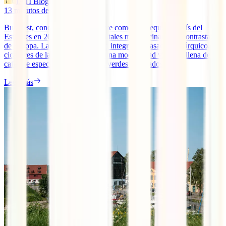
IATI Blog
13
minutos de lectura
Bucarest, conocida históricamente como el "Pequeño París del
Este", es en 2026 una de las capitales más fascinantes y contrastadas
de Europa. La ciudad ha logrado integrar su pasado monárquico, las
cicatrices de la era comunista y una modernidad vibrante llena de
cafés de especialidad y espacios verdes renovados.
Leer más