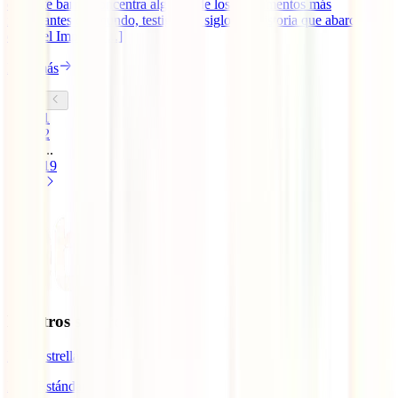
que este barrio concentra algunos de los monumentos más
importantes del mundo, testigos de siglos de historia que abarcan
desde el Imperio [...]
Leer más
1
2
...
19
Nuestros seguros
IATI Estrella
IATI Estándar