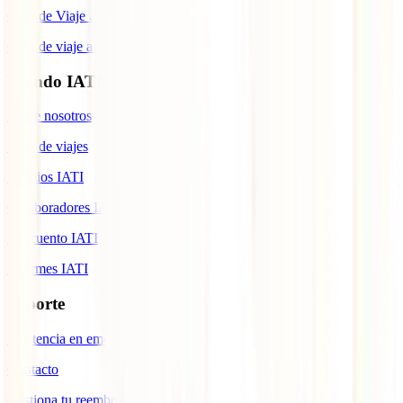
Guía de Viaje a Cuba
Guía de viaje a Indonesia
Mundo IATI
Sobre nosotros
Blog de viajes
Premios IATI
Colaboradores IATI
Descuento IATI
Informes IATI
Soporte
Asistencia en emergencias
Contacto
Gestiona tu reembolso