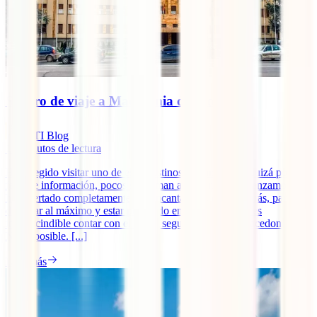
Seguro de viaje a Macedonia del Norte
IATI Blog
10
minutos de lectura
Has elegido visitar uno de esos destinos cercanos que, quizá por
falta de información, pocos se animan a visitar. Ya te avanzamos que
has acertado completamente, ¡te encantará! Y, como sabrás, para
disfrutar al máximo y estar protegido en todo momento es
imprescindible contar con el mejor seguro de viaje a Macedonia del
Norte posible. [...]
Leer más