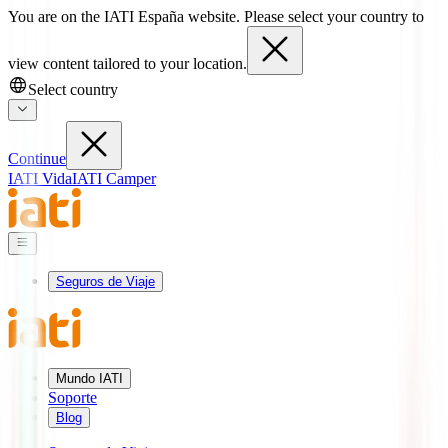
You are on the IATI España website. Please select your country to
view content tailored to your location.
Select country
Continue
IATI Vida
IATI Camper
Seguros de Viaje
Mundo IATI
Soporte
Blog