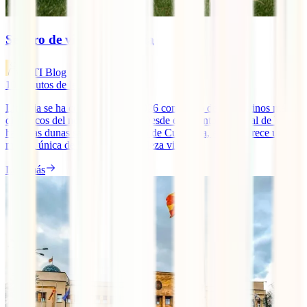
Seguro de viaje a Lituania
IATI Blog
10
minutos de lectura
Lituania se ha consolidado en 2026 como uno de los destinos más
dinámicos del norte de Europa. Desde el encanto medieval de Vilna
hasta las dunas salvajes del Istmo de Curlandia, el país ofrece una
mezcla única de historia y naturaleza virgen.
Leer más