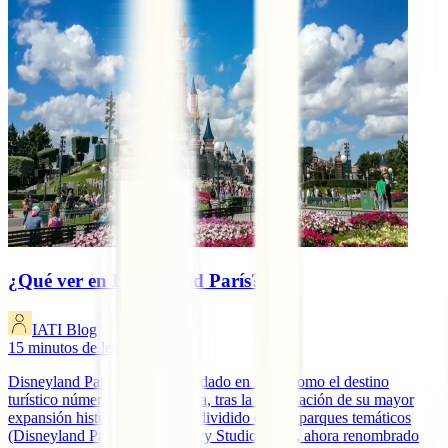
¿Qué ver en Disneyland París?
IATI Blog
15
minutos de lectura
Disneyland Paris se ha consolidado en 2026 como el destino
turístico número uno de Europa, tras la culminación de su mayor
expansión histórica. El resort, dividido en dos parques temáticos
(Disneyland Park y Walt Disney Studios Park, ahora renombrado