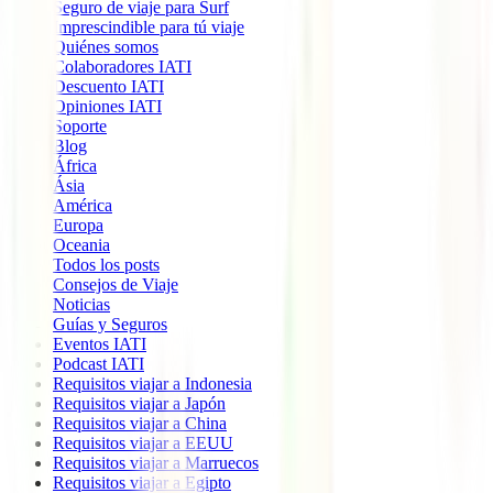
Seguro de viaje para Surf
Imprescindible para tú viaje
Quiénes somos
Colaboradores IATI
Descuento IATI
Opiniones IATI
Soporte
Blog
África
Ásia
América
Europa
Oceania
Todos los posts
Consejos de Viaje
Noticias
Guías y Seguros
Eventos IATI
Podcast IATI
Requisitos viajar a Indonesia
Requisitos viajar a Japón
Requisitos viajar a China
Requisitos viajar a EEUU
Requisitos viajar a Marruecos
Requisitos viajar a Egipto