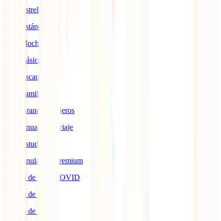
IATI Estrella
IATI Estándar
IATI Mochilero
IATI Básico
IATI Escapadas
IATI Familia
IATI Grandes Viajeros
IATI Anual Multiviaje
IATI Estudios
IATI Anulación Premium
Seguro de viaje COVID
Seguro de Salud
Seguro de Hogar