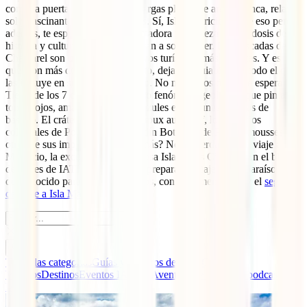
como la puerta a un paraíso de largas playas de arena blanca, relax,
sol y fascinantes aguas turquesas. Sí, Isla Mauricio ofrece eso pero,
además, te espera con una abrumadora naturaleza y altas dosis de
historia y cultura que seguro te van a sorprender. Las cascadas de
Chamarel son uno de sus atractivos turísticos más potentes. Y es
que, con más de 80 metros de alto, dejan boquiabierto a todo el que
las incluye en su viaje a Mauricio. No muy lejos de ahí te espera la
Tierra de los 7 colores, un curioso fenómeno geológico que pinta de
tonos rojos, amarillos, verdes y azules estas dunas repletas de
basalto. El cráter volcánico de Troux aux Cerf, los edificios
coloniales de Port Louis o el Jardín Botánico de Pamplemousses son
otros de sus imperdibles. ¿Uno más? No te pierdas, en tu viaje a
Mauricio, la excursión a la preciosa Isla de los Ciervos. En el blog
de viajes de IATI te ayudamos a preparar el viaje a este paraíso aún
desconocido para muchos viajeros, con documentación y el
seguro
de viaje a Isla Mauricio
.
Todas las categorías
Guías y Seguros de Viaje
Consejos
Viajeros
Destinos
Eventos IATI
La Aventura de Viajar, el podcast de
IATI