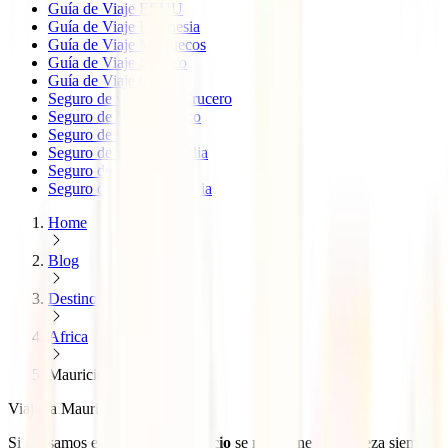
Guía de Viaje EEUU
Guía de Viaje Indonesia
Guía de Viaje Marruecos
Guía de Viaje México
Guía de Viaje Cuba
Seguro de viaje para Crucero
Seguro de Viaje México
Seguro de viaje Japón
Seguro de viaje Tailandia
Seguro de viaje China
Seguro de viaje Colombia
Home
Blog
Destinos
Africa
Mauricio
Viajar a Mauricio
Si pensamos en
Viajar a Mauricio
se nos viene a la cabeza siempre