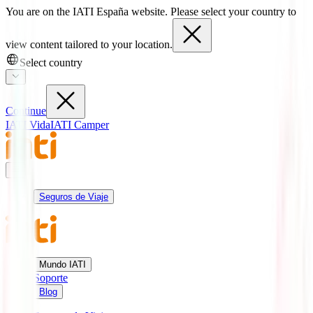
You are on the IATI España website. Please select your country to
view content tailored to your location.
Select country
Continue
IATI Vida
IATI Camper
Seguros de Viaje
Mundo IATI
Soporte
Blog