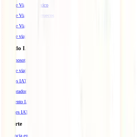
Guía de Viaje a México
Guía de Viaje a Marruecos
Guía de Viaje a Cuba
Guía de viaje a Indonesia
Mundo IATI
Sobre nosotros
Blog de viajes
Premios IATI
Colaboradores IATI
Descuento IATI
Informes IATI
Soporte
Asistencia en emergencias