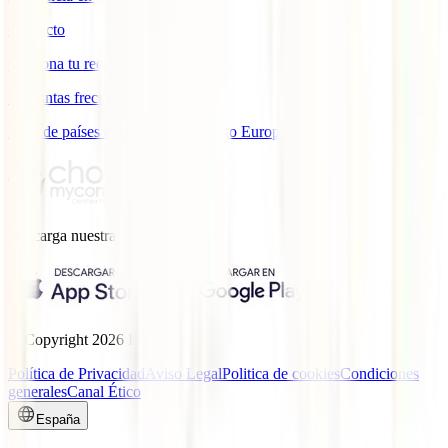
Contacto
Gestiona tu reembolso
Preguntas frecuentes
Lista de países con cobertura ámbito Europa
Descarga nuestra
App.
© Copyright
2026
IATI.
Política de Privacidad
Aviso Legal
Politica de cookies
Condiciones
generales
Canal Ético
España