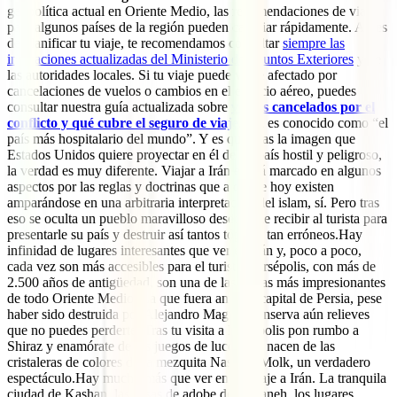
geopolítica actual en Oriente Medio, las recomendaciones de viaje
para algunos países de la región pueden cambiar rápidamente. Antes
de planificar tu viaje, te recomendamos consultar
siempre las
indicaciones actualizadas del Ministerio de Asuntos Exteriores
y de
las autoridades locales. Si tu viaje puede verse afectado por
cancelaciones de vuelos o cambios en el espacio aéreo, puedes
consultar nuestra guía actualizada sobre
vuelos cancelados por el
conflicto y qué cubre el seguro de viaje
.Irán es conocido como “el
país más hospitalario del mundo”. Y es que, tras la imagen que
Estados Unidos quiere proyectar en él de un país hostil y peligroso,
la verdad es muy diferente. Viajar a Irán estará marcado en algunos
aspectos por las reglas y doctrinas que a día de hoy existen
amparándose en una arbitraria interpretación del islam, sí. Pero tras
eso se oculta un pueblo maravilloso deseoso de recibir al turista para
presentarle su país y destruir así tantos tópicos tan erróneos.Hay
infinidad de lugares interesantes que ver en Irán y, poco a poco,
cada vez son más accesibles para el turista. Persépolis, con más de
2.500 años de antigüedad, son una de las ruinas más impresionantes
de todo Oriente Medio. La que fuera antigua capital de Persia, pese
haber sido destruida por Alejandro Magno, conserva aún relieves
que no puedes perderte. Tras tu visita a Persépolis pon rumbo a
Shiraz y enamórate de los juegos de luces que nacen de las
cristaleras de colores de la mezquita Nasir-ol-Molk, un verdadero
espectáculo.Hay mucho más que ver en un viaje a Irán. La tranquila
ciudad de Kashan, las casas de adobe de Abyaneh, los lugares