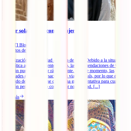
Viajar sola a Iran como mujer
IATI Blog
8
minutos de lectura
Actualización de seguridad – marzo de 2026 Debido a la situación
geopolítica actual en Oriente Medio, las recomendaciones de viaje
para Irán pueden cambiar rápidamente. En este momento, las
autoridades españolas desaconsejan viajar al país, por lo que este
contenido debe entenderse como una guía orientativa para cuando la
situación permita hacerlo con mayor normalidad. [...]
Leer más