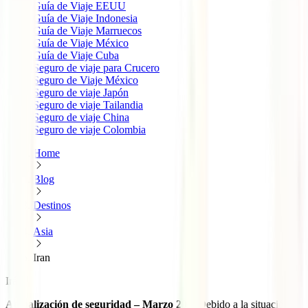
Guía de Viaje EEUU
Guía de Viaje Indonesia
Guía de Viaje Marruecos
Guía de Viaje México
Guía de Viaje Cuba
Seguro de viaje para Crucero
Seguro de Viaje México
Seguro de viaje Japón
Seguro de viaje Tailandia
Seguro de viaje China
Seguro de viaje Colombia
Home
Blog
Destinos
Asia
Iran
Irán
Actualización de seguridad – Marzo 2026
Debido a la situación