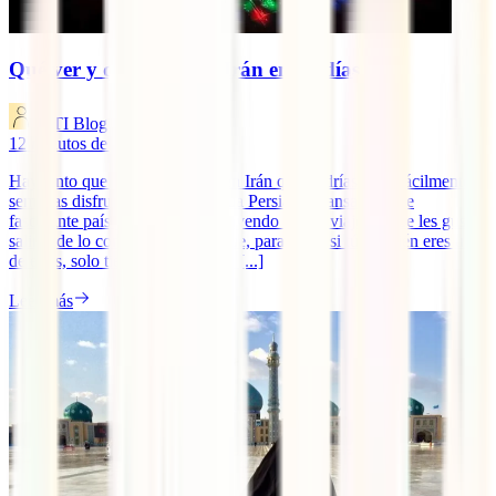
Qué ver y qué hacer en Irán en 10 días
IATI Blog
12
minutos de lectura
Hay tanto que ver y que hacer en Irán que podrías estar fácilmente 3
semanas disfrutando de la antigua Persia sin cansarte. Este
fascinante país ya lleva años atrayendo a esos viajeros que les gusta
salirse de lo convencional, así que, para saber si tú también eres uno
de ellos, solo tienes que leer esta [...]
Leer más