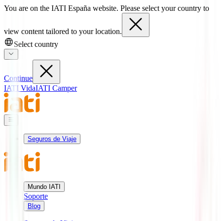
You are on the IATI España website. Please select your country to
view content tailored to your location.
Select country
Continue
IATI Vida
IATI Camper
Seguros de Viaje
Mundo IATI
Soporte
Blog