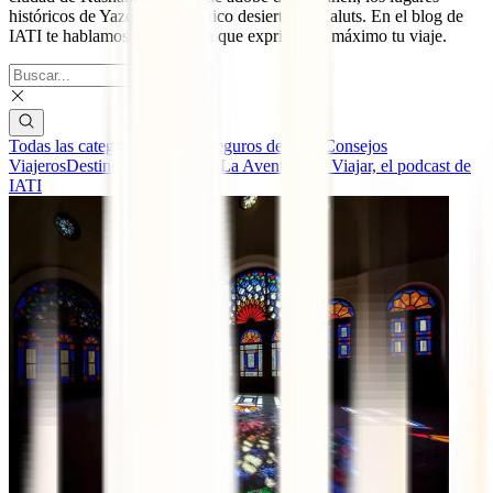
históricos de Yazd o el hipnótico desierto de Kaluts. En el blog de
IATI te hablamos de ello para que exprimas al máximo tu viaje.
Todas las categorías
Guías y Seguros de Viaje
Consejos
Viajeros
Destinos
Eventos IATI
La Aventura de Viajar, el podcast de
IATI