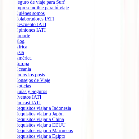
Seguro de viaje para Surf
Imprescindible para tú viaje
Quiénes somos
Colaboradores IATI
Descuento IATI
Opiniones IATI
Soporte
Blog
África
Ásia
América
Europa
Oceania
Todos los posts
Consejos de Viaje
Noticias
Guías y Seguros
Eventos IATI
Podcast IATI
Requisitos viajar a Indonesia
Requisitos viajar a Japón
Requisitos viajar a China
Requisitos viajar a EEUU
Requisitos viajar a Marruecos
Requisitos viajar a Egipto