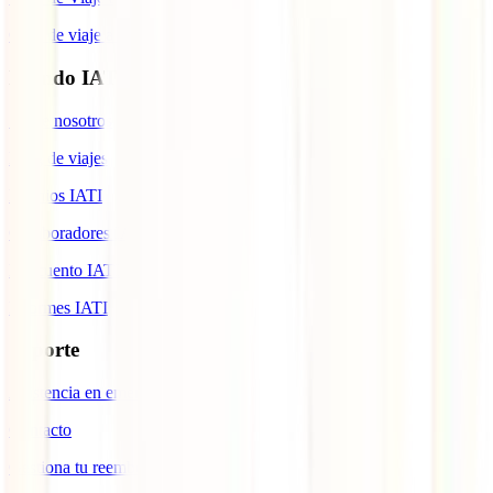
Guía de viaje a Indonesia
Mundo IATI
Sobre nosotros
Blog de viajes
Premios IATI
Colaboradores IATI
Descuento IATI
Informes IATI
Soporte
Asistencia en emergencias
Contacto
Gestiona tu reembolso