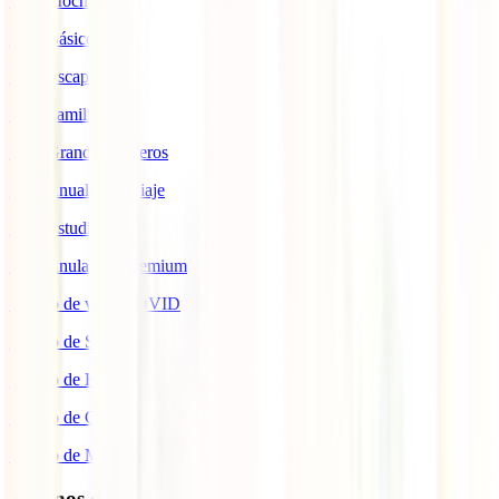
IATI Mochilero
IATI Básico
IATI Escapadas
IATI Familia
IATI Grandes Viajeros
IATI Anual Multiviaje
IATI Estudios
IATI Anulación Premium
Seguro de viaje COVID
Seguro de Salud
Seguro de Hogar
Seguro de Coche
Seguro de Moto
Destinos de interés