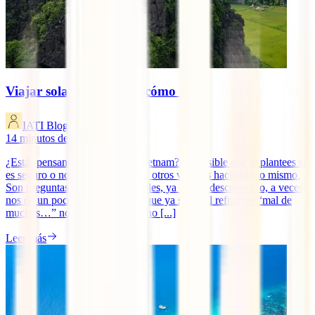
Viajar sola a Vietnam, ¿cómo es?
IATI Blog
14
minutos de lectura
¿Estás pensando viajar sola a Vietnam? Es posible que te plantees si
es seguro o no y si encontrarás a otros viajeros haciendo lo mismo.
Son preguntas totalmente normales, ya que lo desconocido, a veces,
nos da un poco de respeto. Aunque ya sabes el refrán de “mal de
muchos…” no sirve de mucho, no [...]
Leer más