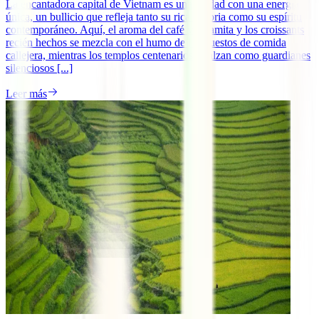
La encantadora capital de Vietnam es una ciudad con una energía
única, un bullicio que refleja tanto su rica historia como su espíritu
contemporáneo. Aquí, el aroma del café vietnamita y los croissants
recién hechos se mezcla con el humo de los puestos de comida
callejera, mientras los templos centenarios se alzan como guardianes
silenciosos [...]
Leer más