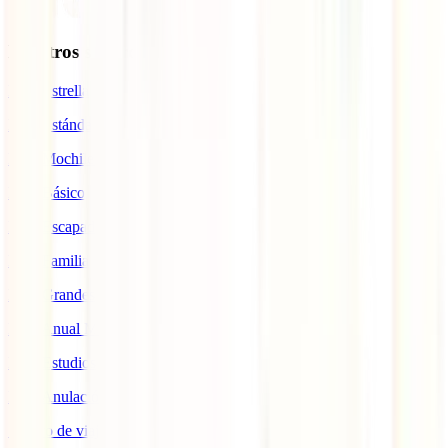
Nuestros seguros
IATI Estrella
IATI Estándar
IATI Mochilero
IATI Básico
IATI Escapadas
IATI Familia
IATI Grandes Viajeros
IATI Anual Multiviaje
IATI Estudios
IATI Anulación Premium
Seguro de viaje COVID