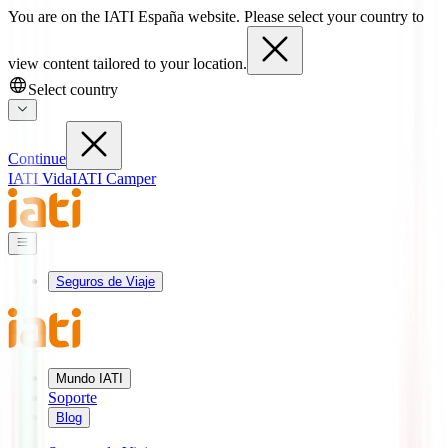
You are on the IATI España website. Please select your country to
view content tailored to your location.
Select country
Continue
IATI Vida
IATI Camper
Seguros de Viaje
Mundo IATI
Soporte
Blog