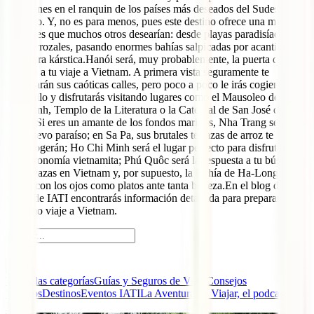
posiciones en el ranquin de los países más deseados del Sudeste
Asiático. Y, no es para menos, pues este destino ofrece una mezcla
de países que muchos otros desearían: desde playas paradisíacas
hasta arrozales, pasando enormes bahías salpicadas por acantilados
de piedra kárstica.Hanói será, muy probablemente, la puerta de
entrada a tu viaje a Vietnam. A primera vista seguramente te
impactarán sus caóticas calles, pero poco a poco le irás cogiendo el
tranquillo y disfrutarás visitando lugares como el Mausoleo de Ho
Chi Minh, Templo de la Literatura o la Catedral de San José de
Hanói.Si eres un amante de los fondos marinos, Nha Trang será para
ti tu nuevo paraíso; en Sa Pa, sus brutales terrazas de arroz te
sobrecogerán; Ho Chi Minh será el lugar perfecto para disfrutar de
la gastronomía vietnamita; Phú Quôc será la respuesta a tu búsqueda
de playazas en Vietnam y, por supuesto, la Bahía de Ha-Long te
dejará con los ojos como platos ante tanta belleza.En el blog de
viajes de IATI encontrarás información detallada para preparar tu
próximo viaje a Vietnam.
Todas las categorías
Guías y Seguros de Viaje
Consejos
Viajeros
Destinos
Eventos IATI
La Aventura de Viajar, el podcast de
IATI