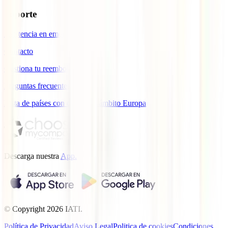
Soporte
Asistencia en emergencias
Contacto
Gestiona tu reembolso
Preguntas frecuentes
Lista de países con cobertura ámbito Europa
Descarga nuestra
App.
© Copyright
2026
IATI.
Política de Privacidad
Aviso Legal
Politica de cookies
Condiciones