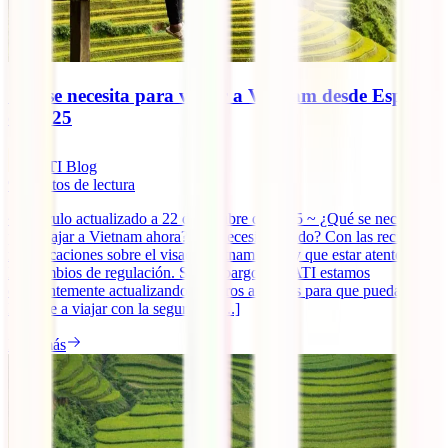
Qué se necesita para viajar a Vietnam desde España
en 2025
IATI Blog
9
minutos de lectura
~ Artículo actualizado a 22 de octubre de 2025 ~ ¿Qué se necesita
para viajar a Vietnam ahora? ¿Se necesita visado? Con las recientes
modificaciones sobre el visado vietnamita, hay que estar atentos a
los cambios de regulación. Sin embargo, en IATI estamos
constantemente actualizando nuestros artículos para que puedas
lanzarte a viajar con la seguridad [...]
Leer más