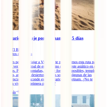
Itinerario de viaje por Vietnam en 15 días
IATI Blog
7
minutos de lectura
Si tienes pensado viajar a Vietnam, te proponemos esta ruta para que
puedas ver lo principal de este destino del sudeste asiático en dos
semanas. Playas, montañas, islas de formas imposibles, templos
budistas, arrozales, desiertos… estas son sólo algunas de las
experiencias que esconde este itinerario por Vietnam. ¿No te
gustaría vivirlo en primera persona?
Leer más