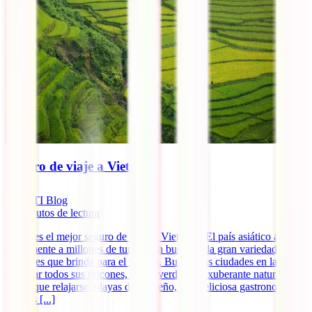
Seguro de viaje a Vietnam
IATI Blog
13
minutos de lectura
¿Cuál es el mejor seguro de viaje a Vietnam? El país asiático atrae
anualmente a millones de turistas en busca de la gran variedad de
opciones que brinda para el viajero. Bulliciosas ciudades en las que
explorar todos sus rincones, zonas verdes de exuberante naturaleza
en las que relajarse, playas de ensueño, una deliciosa gastronomía,
lugares [...]