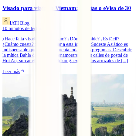
Visado para viajar a Vietnam: 15 días o eVisa de 30
IATI Blog
10
minutos de lectura
¿Hace falta visado para Vietnam? ¿Dónde se pide? ¿Es fácil?
¿Cuánto cuesta? Si vas a viajar a esta joya del Sudeste Asiático es
indispensable que tengas en cuenta todas estas preguntas. Descubrir
la mítica Bahía de Ha-Long, enamorarse de las calles de postal de
Hoi An, surcar el Delta del Mekong, explorar los arrozales de [...]
Leer más