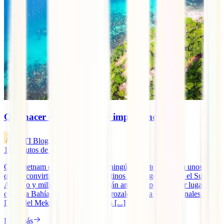
Qué hacer en Vietnam: 10 imprescindibles
IATI Blog
11
minutos de lectura
Que Vietnam está de moda no es ningún secreto. Hace ya unos años
que se convirtió en uno de los destinos más sugerentes en el Sudeste
Asiático y millones de viajeros están ansiosos por conocer lugares
como la Bahía de Ha-Long, los arrozales de Sa Pa, los canales del
Delta del Mekong o las bulliciosas [...]
Leer más