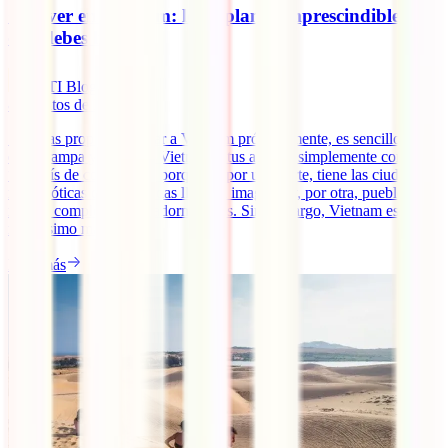
Qué ver en Vietnam: los 4 planes imprescindibles
que debes hacer
IATI Blog
8
minutos de lectura
Si te has propuesto viajar a Vietnam próximamente, es sencillo caer
en la trampa y describir Vietnam a tus amigos simplemente como
“un país de contrastes”, porque sí, por una parte, tiene las ciudades
más caóticas que te puedas llegar a imaginar y, por otra, pueblos
rurales completamente adormecidos. Sin embargo, Vietnam es
muchísimo más [...]
Leer más