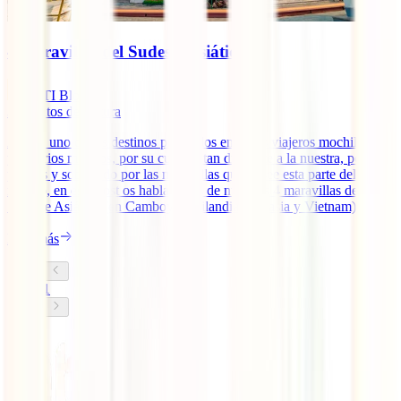
4 maravillas del Sudeste Asiático
IATI Blog
3
minutos de lectura
Así es, uno de los destinos preferidos entre los viajeros mochileros
por varios motivos, por su cultura, tan diferente a la nuestra, por sus
precios y sobretodo por las maravillas que posee esta parte del
mundo, en este post os hablaremos de nuestras 4 maravillas del
Sudeste Asiático (en Camboya, Tailandia, Malasia y Vietnam).
Leer más
1