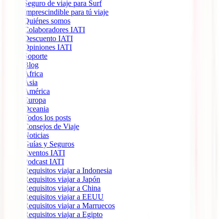
Seguro de viaje para Surf
Imprescindible para tú viaje
Quiénes somos
Colaboradores IATI
Descuento IATI
Opiniones IATI
Soporte
Blog
África
Ásia
América
Europa
Oceania
Todos los posts
Consejos de Viaje
Noticias
Guías y Seguros
Eventos IATI
Podcast IATI
Requisitos viajar a Indonesia
Requisitos viajar a Japón
Requisitos viajar a China
Requisitos viajar a EEUU
Requisitos viajar a Marruecos
Requisitos viajar a Egipto