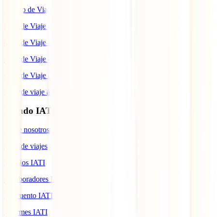
Seguro de Viaje a Colombia
Guía de Viaje a Estados Unidos
Guía de Viaje a México
Guía de Viaje a Marruecos
Guía de Viaje a Cuba
Guía de viaje a Indonesia
Mundo IATI
Sobre nosotros
Blog de viajes
Premios IATI
Colaboradores IATI
Descuento IATI
Informes IATI