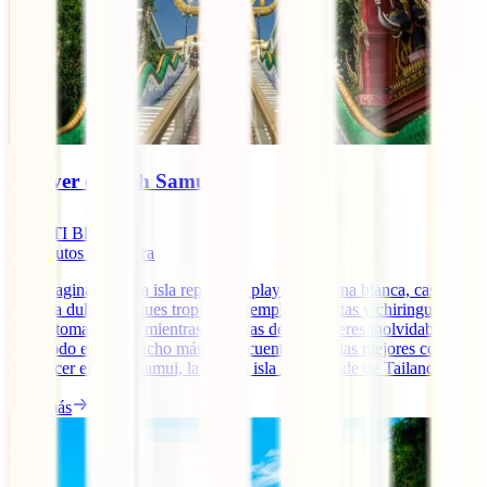
Qué ver en Koh Samui
IATI Blog
11
minutos de lectura
¿Te imaginas en una isla repleta de playas de arena blanca, cascadas
de agua dulce, bosques tropicales, templos budistas y chiringuitos
donde tomarte algo mientras disfrutas de atardeceres inolvidables?
Pues todo eso, y mucho más, se encuentra entre las mejores cosas
que hacer en Koh Samui, la tercera isla más grande de Tailandia.
Leer más