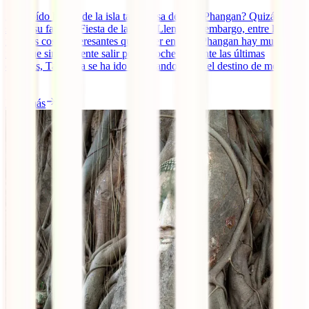
¿Has oído hablar de la isla tailandesa de Koh Phangan? Quizá te
suene su famosa Fiesta de la Luna Llena. Sin embargo, entre las
muchas cosas interesantes que hacer en Koh Phangan hay mucho
más que simplemente salir por la noche. Durante las últimas
décadas, Tailandia se ha ido afianzando como el destino de moda
[...]
Leer más