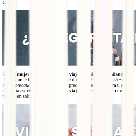
aquí:
Si eres mujer y este es tu primer viaje en solitario a Tailandia
,
puede que te hayan venido miles de dudas. "
¿Es seguro? ¿He de
tomar precauciones extra?
" No te preocupes, tenemos para ti esta
otra guía
escrita por una experta viajera
que ha recorrido medio
mundo en solitario: