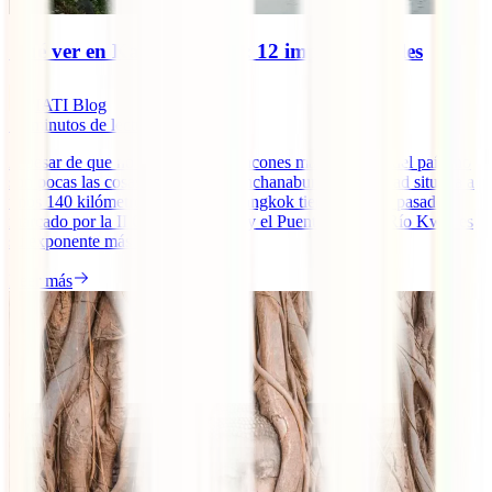
Qué ver en Kanchanaburi: 12 imprescindibles
IATI Blog
15
minutos de lectura
A pesar de que no es uno de los rincones más visitados del país, no
son pocas las cosas que ver en Kanchanaburi. Esta ciudad situada a
unos 140 kilómetros al oeste de Bangkok tiene un claro pasado
marcado por la II Guerra Mundial y el Puente sobre el Río Kwai es
su exponente más [...]
Leer más