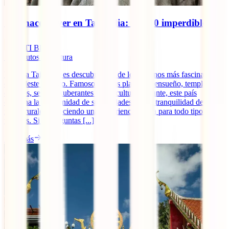
Qué hacer y ver en Tailandia: Los 10 imperdibles
IATI Blog
11
minutos de lectura
Viajar a Tailandia es descubrir uno de los destinos más fascinantes
del sudeste asiático. Famoso por sus playas de ensueño, templos
dorados, selvas exuberantes y una cultura vibrante, este país
combina la modernidad de sus ciudades con la tranquilidad de sus
zonas rurales, ofreciendo una experiencia única para todo tipo de
viajeros. Si te preguntas [...]
Leer más