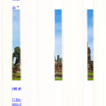
Leer más
Qué ver en Ayutthaya
IATI Blog
10
minutos de lectura