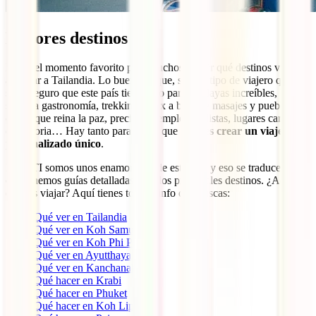
Mejores destinos
Llegó el momento favorito para muchos, elegir qué destinos visitar
al viajar a Tailandia. Lo bueno es que, seas el tipo de viajero que
seas, seguro que este país tiene algo para ti. Playas increíbles, buceo,
sabrosa gastronomía, trekking, relax a base de masajes y pueblecitos
en los que reina la paz, preciosos templos budistas, lugares cargados
de historia… Hay tanto para elegir que
puedes crear un viaje
personalizado único
.
En IATI somos unos enamorados de este país y eso se traduce en
que tenemos guías detalladas para los principales destinos. ¿Adónde
quieres viajar? Aquí tienes toda la info que buscas:
Qué ver en Tailandia
Qué ver en Koh Samui
Qué ver en Koh Phi Phi
Qué ver en Ayutthaya
Qué ver en Kanchanaburi
Qué hacer en Krabi
Qué hacer en Phuket
Qué hacer en Koh Lipe