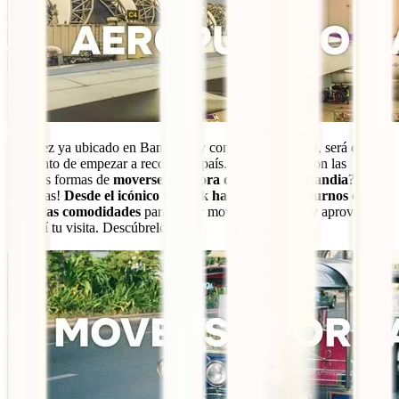
Una vez ya ubicado en Bangkok, y con tu ruta definida, será el
momento de empezar a recorrer el país. Pero, ¿cuáles son las
mejores formas de
moverse a la hora de viajar a Tailandia
?
¡Muchas!
Desde el icónico tuk-tuk hasta trenes nocturnos con
todas las comodidades
para poder moverte de noche y aprovechar
más así tu visita. Descúbrelo aquí: