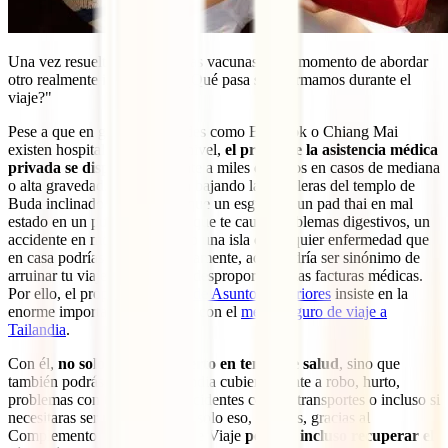
Una vez resuelto el tema de las vacunas, es el momento de abordar
otro realmente importante. "¿Qué pasa si enfermamos durante el
viaje?"
Pese a que en grandes ciudades como Bangkok o Chiang Mai
existen hospitales de primer nivel,
el precio de la asistencia médica
privada se dispara
fácilmente a miles de euros en casos de mediana
o alta gravedad. Un tropezón bajando las escaleras del templo de
Buda inclinado que te provoque un esguince, un pad thai en mal
estado en un puesto callejero que te cause problemas digestivos, un
accidente en moto recorriendo una isla o cualquier enfermedad que
en casa podrías pasar tranquilamente, aquí podría ser sinónimo de
arruinar tu viaje por culpa de desproporcionadas facturas médicas.
Por ello, el propio
Ministerio de Asuntos Exteriores
insiste en la
enorme importancia de contar con el
mejor seguro de viaje a
Tailandia
.
Con él,
no solo estarás cubierto en temas de salud
, sino que
también podrás viajar a Tailandia cubierto frente a robo, hurto,
problemas con tu equipaje, incidentes con tus transportes o incluso si
necesitaras ser repatriado. No solo eso, además, gracias al
Complemento de Anulación de Viaje
podrías incluso recuperar el