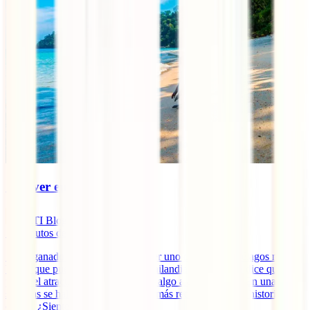
Qué ver en Koh Phi Phi
IATI Blog
11
minutos de lectura
Se ha ganado a pulso la fama de ser uno de los archipiélagos más
bellos que puedes ver al viajar a Tailandia. También se dice que
posee el atractivo de poder ofrecer algo a cada viajero. En una de
sus islas se halla una de las playas más recordadas de la historia del
cine… ¿Sientes [...]