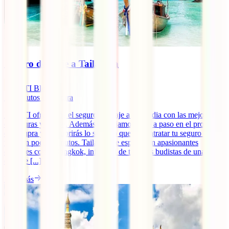
Seguro de viaje a Tailandia
IATI Blog
13
minutos de lectura
En IATI ofrecemos el seguro de viaje a Tailandia con las mejores
coberturas y precio. Además, te guiamos paso a paso en el proceso
de compra y descubrirás lo sencillo que es contratar tu seguro de
viaje en pocos minutos. Tailandia te espera con apasionantes
ciudades como Bangkok, infinidad de templos budistas de una
enorme [...]
Leer más