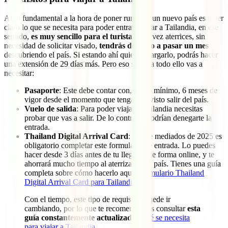
Algo fundamental a la hora de poner rumbo a un nuevo país es tener
claro lo que se necesita para poder entrar. Viajar a Tailandia, en ese
sentido,
es muy sencillo para el turista
. Una vez aterrices, sin
necesidad de solicitar visado,
tendrás derecho a pasar un mes
descubriendo el país. Si estando ahí quieres alargarlo, podrás hacer
una extensión de 29 días más. Pero eso sí, para todo ello vas a
necesitar:
Pasaporte
: Este debe contar con, como mínimo, 6 meses de
vigor desde el momento que tengas previsto salir del país.
Vuelo de salida
: Para poder viajar a Tailandia necesitas
probar que vas a salir. De lo contrario podrían denegarte la
entrada.
Thailand Digital Arrival Card
: Desde mediados de 2025 es
obligatorio completar este formulario de entrada. Lo puedes
hacer desde 3 días antes de tu llegada, de forma online, y te
ahorrará mucho tiempo al aterrizar en el país. Tienes una guía
completa sobre cómo hacerlo aquí:
Formulario Thailand
Digital Arrival Card para Tailandia
.
Con el tiempo, este tipo de requisitos puede ir
cambiando, por lo que te recomendamos consultar
esta
guía constantemente actualizada
:
Qué se necesita
para viajar a Tailandia
.