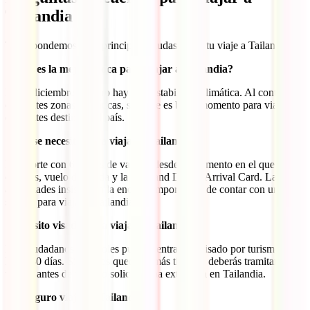
Tailandia
Te respondemos a las principales dudas sobre tu viaje a Tailandia:
¿Cuál es la mejor época para viajar a Tailandia?
Entre diciembre y enero hay más estabilidad climática. Al contar con
diferentes zonas climáticas, siempre es buen momento para viajar a
diferentes destinos del país.
¿Qué se necesita para viajar a Tailandia?
Pasaporte con 6 meses de validez desde el momento en el que salgas
del país, vuelo de salida y la Thailand Digital Arrival Card. Las
autoridades insisten en la enorme importancia de contar con un
seguro para viajar a Tailandia.
¿Necesito visado para viajar a Tailandia?
Los ciudadanos españoles pueden entrar sin visado por turismo
hasta 30 días. Si quieres quedarte más tiempo, deberás tramitar un
visado antes de viajar o solicitar una extensión en Tailandia.
¿Es seguro viajar a Tailandia?