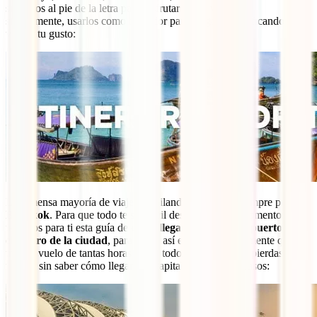
seguirlos al pie de la letra para disfrutar de un viajazo o,
simplemente, usarlos como borrador para luego ir modificando el
viaje a tu gusto:
La inmensa mayoría de viajes a Tailandia empiezan siempre por
Bangkok
. Para que todo te sea fácil desde el primer momento,
tenemos para ti esta guía de
cómo llegar desde el aeropuerto hasta
el centro de la ciudad
, para evitar así estafas o simplemente que,
tras un vuelo de tantas horas y con todo ese cansancio, pierdas
tiempo sin saber cómo llegar a la capital. Sigue estos pasos: