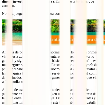
dinero invertido
en esta aventura si finalmente la tuvieras que
cancelar.
No te la juegues aquí y hazte ahora con él:
Además de por la salud, es muy normal, sobre todo en un primer
viaje a esta zona del mundo preguntarse cuán seguro es. Por lo
general, y siguiendo unas normas básicas y el sentido común,
es
muy seguro viajar a Tailandia
. Existen, como en la mayoría de
países del Sudeste Asiático o Latinoamérica, las clásicas estafas en
las que quizá te cobrarán más por servicios como taxis o al comprar
determinados productos, pero, en general, se puede decir que
viajar
a Tailandia no es peligroso
.
A fecha de escribir esta guía, está teniendo lugar un conflicto
(recurrente en las últimas décadas) en una zona muy concreta de la
frontera entre Tailandia y Camboya. De ese tipo de incidentes y
mucha más información útil sobre este tema hablamos en detalle