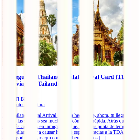
Conseguir la Thailand Digital Arrival Card (TDAC)
para viajar a Tailandia
IATI Blog
10
minutos de lectura
La Thailand Digital Arrival Card ha hecho que, ahora, tu llegada al
país de las sonrisas sea mucho más cómoda y rápida. Atrás quedaron
esas clásicas colas en inmigración que, en horas punta de temporada
alta, podían llegar a causar horas de espera. Gracias a la TDAC,
ahora, podrás llegar aquí con los deberes hechos [...]