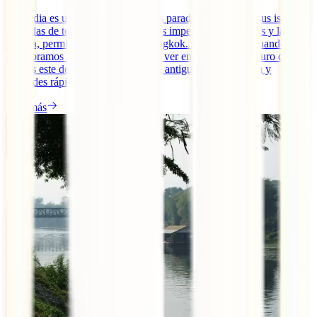
Tailandia es un país famoso por sus paradisíacas playas, sus islas
rodeadas de tesoros submarinos, sus impenetrables junglas y la
caótica, permisiva y fascinante Bangkok. Sin embargo, cuando te
descubramos las muchas cosas que ver en Ayutthaya, seguro que
añades este destino a tu viaje por el antiguo reino de Siam y
entiendes rápidamente por [...]
Leer más