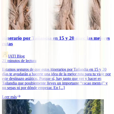
Itinerario por Tailandia en 15 y 20 días: las mejores
rutas
IATI Blog
21
minutos de lectura
Estamos seguros de que estos itinerarios por Tailandia en 15 y 20
días te ayudarán a hacerte una idea de la mejor ruta para tu viaje por
este destinazo asiático. Porque sí, hay tanto que ver y hacer en
Tailandia que posiblemente lleves un importante “cacao mental” y
no sepas ni por dónde empezar. En [...]
Leer más