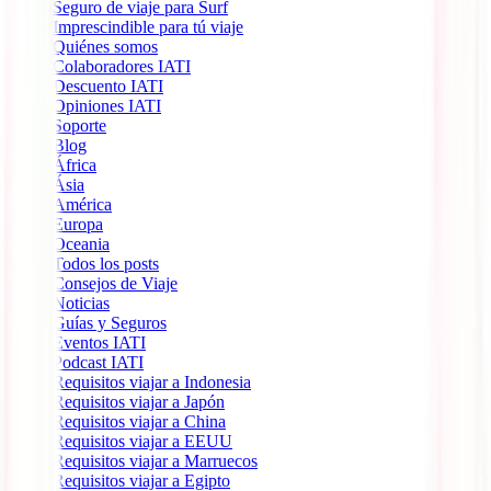
Seguro de viaje para Surf
Imprescindible para tú viaje
Quiénes somos
Colaboradores IATI
Descuento IATI
Opiniones IATI
Soporte
Blog
África
Ásia
América
Europa
Oceania
Todos los posts
Consejos de Viaje
Noticias
Guías y Seguros
Eventos IATI
Podcast IATI
Requisitos viajar a Indonesia
Requisitos viajar a Japón
Requisitos viajar a China
Requisitos viajar a EEUU
Requisitos viajar a Marruecos
Requisitos viajar a Egipto