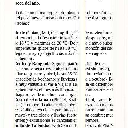
cada época del año
.
Tailandia tiene un clima tropical dominado por el monzón, pero no
en todo el país llueve al mismo tiempo. Conviene distinguir cuatro
grandes zonas:
Norte
(Chiang Mai, Chiang Rai, Pai): De noviembre a
febrero reina la “estación fresca”: cielos despejados, mínimas
de 18 °C y máximas de 28 °C. De marzo a mayo suben las
temperaturas (picos de hasta 38 °C). El monzón del sudoeste
llega en mayo y deja lluvias más intensas en agosto-
septiembre.
Centro y Bangkok
: Sigue el patrón clásico de tres
estaciones: seca (noviembre a febrero, casi sin lluvia),
calurosa (marzo y abril, hasta 35 °C con humedad alta y gran
sensación de bochorno) y lluviosa (mayo a octubre). Bangkok
es muy visitable si vas a viajar a Tailandia en diciembre-enero;
septiembre es el mes más lluvioso, pero aun así suele alternar
chaparrones de una hora con largos claros.
Costa de Andamán
(Phuket, Krabi, Phi Phi, Lanta, Khao
Lak): Temporada alta de diciembre a marzo, con mar calmado
y visibilidad excelente para buceo. El monzón entra antes
(mayo) y trae oleaje y lluvias fuertes hasta octubre; muchos
ferries y excursiones se cancelan en septiembre.
Golfo de Tailandia
(Koh Samui, Koh Tao, Koh Pha Ngan):