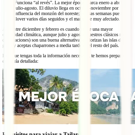
Funciona “al revés”. La mejor época abarca enero a abril y
julio-agosto. El diluvio llega en octubre-noviembre por
influencia del monzón del noreste; en esas semanas puede
llover varios días seguidos y el mar se ve muy afectado.
Así, entre diciembre y febrero es cuando existe una mayor
estabilidad climática, aunque julio y agosto (nuestros clásicos meses
de vacaciones) son una buena alternativa si priorizas las islas del
golfo y aceptas chaparrones a media tarde en el resto del país.
Para que tengas toda la información necesaria, te hemos preparado
esta guía detallada:
Requisitos para viajar a Tailandia