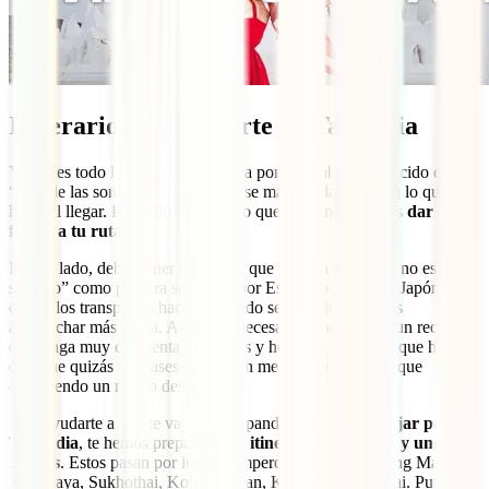
Itinerarios y transporte en Tailandia
Ya tienes todo lo que necesitas para poner rumbo al conocido como
“País de las sonrisas” y toca ponerse manos a la obra con lo que
harás al llegar. Para ello, lo primero que vas a necesitar es
dar
forma a tu ruta
.
Por un lado, debes tener en cuenta que viajar a Tailandia no es “tan
sencillo” como pudiera ser viajar por España o hasta por Japón,
donde los transportes hacen que todo sea rápido y puedas
aprovechar más el día. Aquí será necesario cuadrar bien un recorrido
que tenga muy en cuenta distancias y horarios, sabiendo que habrá
días que quizás los pases más en un medio de transporte que
conociendo un nuevo destino.
Para ayudarte a que te vayas empapando de
cómo es viajar por
Tailandia
, te hemos preparado
un itinerario de 15 días y uno de
20 días
. Estos pasan por lugares imperdibles como Chiang Mai,
Ayutthaya, Sukhothai, Koh Phangan, Krabi o Chiang Rai. Puedes