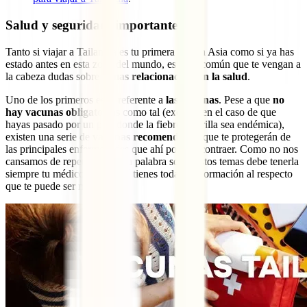
Salud y seguridad: importante
Tanto si viajar a Tailandia es tu primera vez en Asia como si ya has
estado antes en esta zona del mundo, es muy común que te vengan a
la cabeza dudas sobre
temas relacionados con la salud
.
Uno de los primeros es el referente a
las vacunas
. Pese a que
no
hay vacunas obligatorias
como tal (excepto en el caso de que
hayas pasado por un país donde la fiebre amarilla sea endémica),
existen una serie de
vacunas recomendadas
que te protegerán de
las principales enfermedades que ahí podrías contraer. Como no nos
cansamos de repetir, la última palabra sobre estos temas debe tenerla
siempre tu médico, pero aquí tienes toda la información al respecto
que te puede ser muy útil: