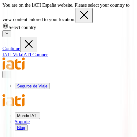
You are on the IATI España website. Please select your country to
view content tailored to your location.
Select country
Continue
IATI Vida
IATI Camper
Seguros de Viaje
Mundo IATI
Soporte
Blog