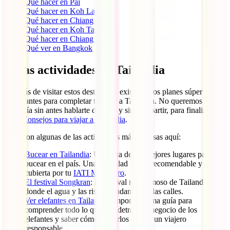
Qué hacer en Pai
Qué hacer en Koh Lanta
Qué hacer en Chiang Rai
Qué hacer en Koh Tao
Qué hacer en Chiang Mai
Qué ver en Bangkok
Otras actividades en Tailandia
Además de visitar estos destinazos, existen otros planes súper
interesantes para completar tu viaje a Tailandia. No queremos acabar
esta guía sin antes hablarte de ellos y sin compartir, para finalizar,
estos
Consejos para viajar a Tailandia
.
Estas son algunas de las actividades más famosas aquí:
Bucear en Tailandia
: Una lista de los mejores lugares para
bucear en el país. Una actividad 100% recomendable y
cubierta por tu
IATI Mochilero
.
El festival Songkran
: El festival más famoso de Tailandia
donde el agua y las risas inundan todas las calles.
Ver elefantes en Tailandia
: Importantísima guía para
comprender todo lo que hay detrás del negocio de los
elefantes y saber cómo visitarlos siendo un viajero
responsable.