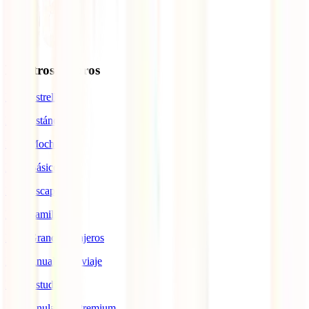
Nuestros seguros
IATI Estrella
IATI Estándar
IATI Mochilero
IATI Básico
IATI Escapadas
IATI Familia
IATI Grandes Viajeros
IATI Anual Multiviaje
IATI Estudios
IATI Anulación Premium