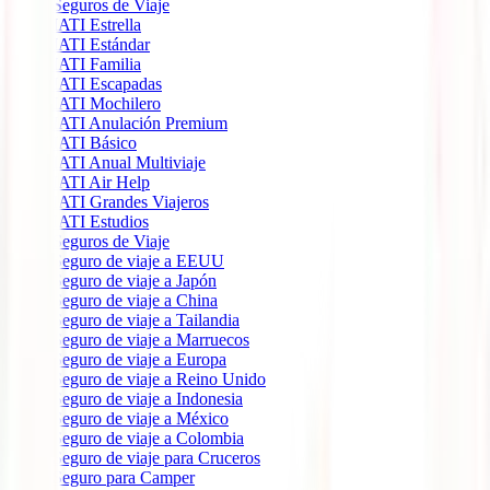
Seguros de Viaje
IATI Estrella
IATI Estándar
IATI Familia
IATI Escapadas
IATI Mochilero
IATI Anulación Premium
IATI Básico
IATI Anual Multiviaje
IATI Air Help
IATI Grandes Viajeros
IATI Estudios
Seguros de Viaje
Seguro de viaje a EEUU
Seguro de viaje a Japón
Seguro de viaje a China
Seguro de viaje a Tailandia
Seguro de viaje a Marruecos
Seguro de viaje a Europa
Seguro de viaje a Reino Unido
Seguro de viaje a Indonesia
Seguro de viaje a México
Seguro de viaje a Colombia
Seguro de viaje para Cruceros
Seguro para Camper