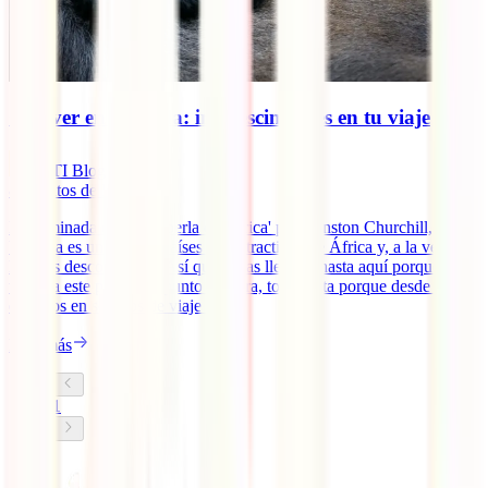
Qué ver en Uganda: imprescindibles en tu viaje
IATI Blog
8
minutos de lectura
Denominada como ‘la perla de África' por Winston Churchill,
Uganda es uno de los países más atractivos de África y, a la vez, de
los más desconocidos. Así que si has llegado hasta aquí porque
tienes a este país en el punto de mira, toma nota porque desde IATI,
expertos en seguros de viaje a [...]
Leer más
1