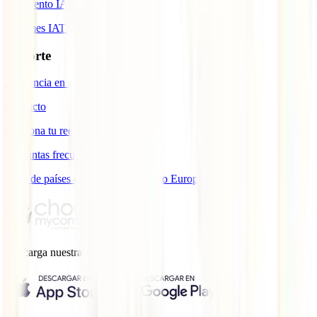
Descuento IATI
Informes IATI
Soporte
Asistencia en emergencias
Contacto
Gestiona tu reembolso
Preguntas frecuentes
Lista de países con cobertura ámbito Europa
Descarga nuestra
App.