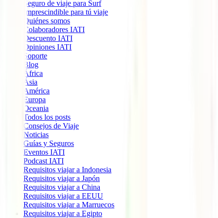
Seguro de viaje para Surf
Imprescindible para tú viaje
Quiénes somos
Colaboradores IATI
Descuento IATI
Opiniones IATI
Soporte
Blog
África
Ásia
América
Europa
Oceania
Todos los posts
Consejos de Viaje
Noticias
Guías y Seguros
Eventos IATI
Podcast IATI
Requisitos viajar a Indonesia
Requisitos viajar a Japón
Requisitos viajar a China
Requisitos viajar a EEUU
Requisitos viajar a Marruecos
Requisitos viajar a Egipto