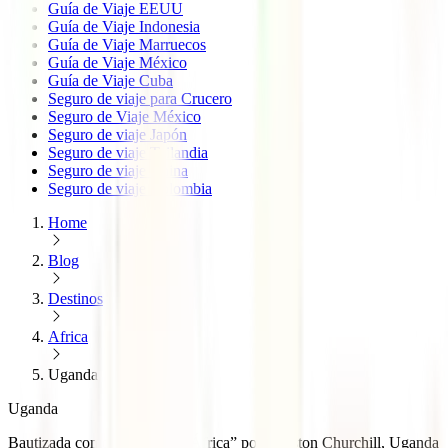
Guía de Viaje EEUU
Guía de Viaje Indonesia
Guía de Viaje Marruecos
Guía de Viaje México
Guía de Viaje Cuba
Seguro de viaje para Crucero
Seguro de Viaje México
Seguro de viaje Japón
Seguro de viaje Tailandia
Seguro de viaje China
Seguro de viaje Colombia
Home
Blog
Destinos
Africa
Uganda
Uganda
Bautizada como “la perla de África” por Winston Churchill, Uganda