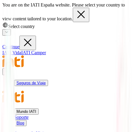
You are on the IATI España website. Please select your country to
view content tailored to your location.
Select country
Continue
IATI Vida
IATI Camper
Seguros de Viaje
Mundo IATI
Soporte
Blog