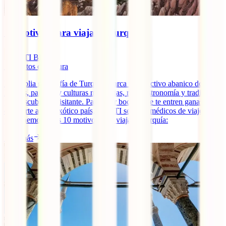
10 motivos para viajar a Turquía
IATI Blog
7
minutos de lectura
La amplia geografía de Turquía abarca un atractivo abanico de
lugares, paisajes y culturas milenarias, rica gastronomía y tradiciones
por descubrir al visitante. Para abrir boca y que te entren ganas de
escaparte a este exótico país, en IATI seguros médicos de viaje te
proponemos estos 10 motivos para viajar a Turquía:
Leer más