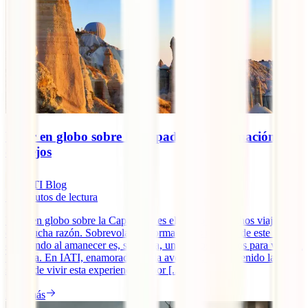
Volar en globo sobre la Capadocia, información y
consejos
IATI Blog
11
minutos de lectura
Volar en globo sobre la Capadocia es el sueño de muchos viajeros y
con mucha razón. Sobrevolar las formaciones rocosas de este rincón
del mundo al amanecer es, sin duda, uno de los motivos para viajar a
Turquía. En IATI, enamorados de la aventura, hemos tenido la gran
suerte de vivir esta experiencia y, por [...]
Leer más