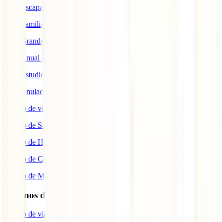
IATI Escapadas
IATI Familia
IATI Grandes Viajeros
IATI Anual Multiviaje
IATI Estudios
IATI Anulación Premium
Seguro de viaje COVID
Seguro de Salud
Seguro de Hogar
Seguro de Coche
Seguro de Moto
Destinos de interés
Seguro de viaje a EEUU