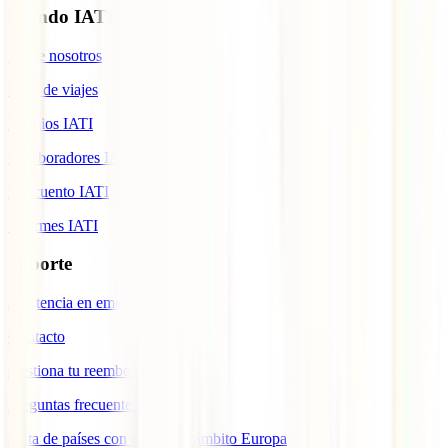
Mundo IATI
Sobre nosotros
Blog de viajes
Premios IATI
Colaboradores IATI
Descuento IATI
Informes IATI
Soporte
Asistencia en emergencias
Contacto
Gestiona tu reembolso
Preguntas frecuentes
Lista de países con cobertura ámbito Europa