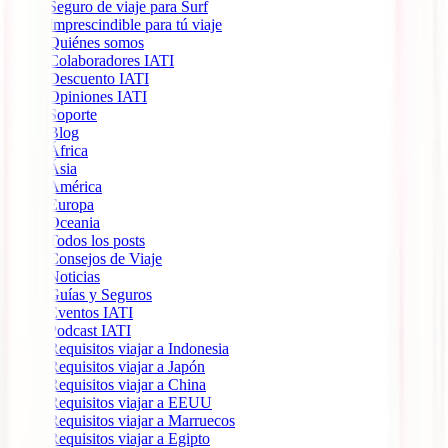
Seguro de viaje para Surf
Imprescindible para tú viaje
Quiénes somos
Colaboradores IATI
Descuento IATI
Opiniones IATI
Soporte
Blog
África
Ásia
América
Europa
Oceania
Todos los posts
Consejos de Viaje
Noticias
Guías y Seguros
Eventos IATI
Podcast IATI
Requisitos viajar a Indonesia
Requisitos viajar a Japón
Requisitos viajar a China
Requisitos viajar a EEUU
Requisitos viajar a Marruecos
Requisitos viajar a Egipto