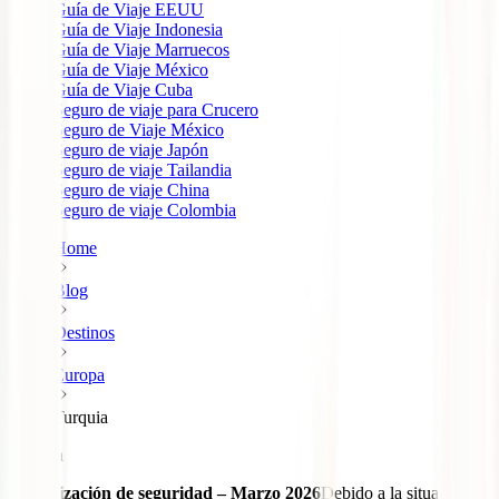
Guía de Viaje EEUU
Guía de Viaje Indonesia
Guía de Viaje Marruecos
Guía de Viaje México
Guía de Viaje Cuba
Seguro de viaje para Crucero
Seguro de Viaje México
Seguro de viaje Japón
Seguro de viaje Tailandia
Seguro de viaje China
Seguro de viaje Colombia
Home
Blog
Destinos
Europa
Turquia
Turquía
Actualización de seguridad – Marzo 2026
Debido a la situación