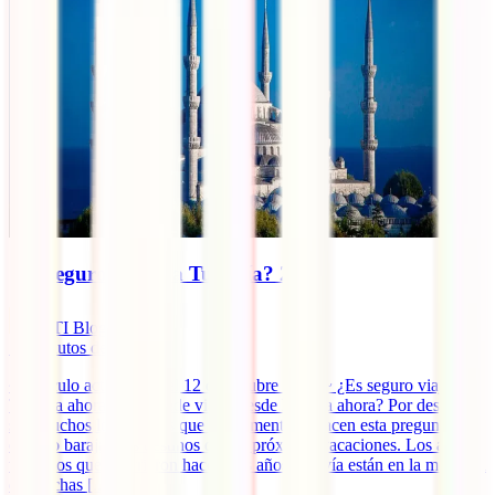
¿Es seguro viajar a Turquía? 2025
IATI Blog
14
minutos de lectura
~ Artículo actualizado el 12 de octubre 2025 ~ ¿Es seguro viajar a
Turquía ahora? ¿Se puede viajar desde España ahora? Por desgracia,
son muchos los viajeros que actualmente se hacen esta pregunta
cuando barajan los destinos de sus próximas vacaciones. Los actos
violentos que ocurrieron hace unos años todavía están en la memoria
de muchas [...]