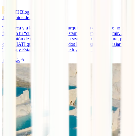
IATI Blog
11
minutos de lectura
Tan cerca y a la vez tan distinto, Turquía es un destino que no puede
faltar en tu “currículum viajero”. Estambul, Capadocia, Izmir… Hay
un montón de razones para que esta sea tu próxima aventura, por lo
que en IATI queremos brindarte todos los consejos para viajar a
Turquía y Estambul por libre. Sigue leyendo [...]
Leer más