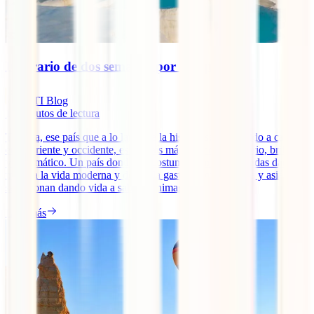
Itinerario de dos semanas por Turquía
IATI Blog
11
minutos de lectura
Turquía, ese país que a lo largo de la historia se ha movido a caballo
entre oriente y occidente, es un país mágico, contradictorio, brillante
y carismático. Un país donde las costumbres más arraigadas dan la
mano a la vida moderna y donde la gastronomía europea y asiática
se fusionan dando vida a sabores inimaginables. [...]
Leer más