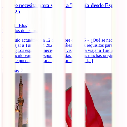
Qué se necesita para viajar a Turquía desde España
en 2025
IATI Blog
9
minutos de lectura
~ Artículo actualizado a 12 de octubre de 2025 ~ ¿Qué se necesita
para viajar a Turquía en 2025? ¿Cuáles son los requisitos para viajar
ahora? ¿Los españoles necesitamos visado para viajar a Turquía? En
este artículo vamos a responder a estas y a otras muchas preguntas
para que puedas empezar a planificar tu viaje a [...]
Leer más