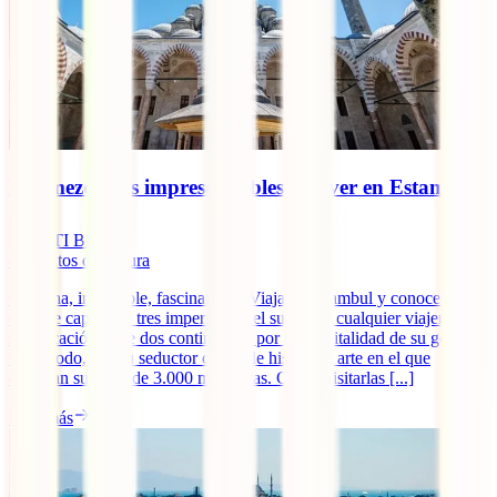
Las mezquitas imprescindibles que ver en Estambul
IATI Blog
8
minutos de lectura
Genuina, irrepetible, fascinante… Viajar a Estambul y conocer la
que fue capital de tres imperios, es el sueño de cualquier viajero. Por
su ubicación entre dos continentes, por la hospitalidad de su gente y,
sobre todo, por su seductor cóctel de historia y arte en el que
destacan sus más de 3.000 mezquitas. Como visitarlas [...]
Leer más