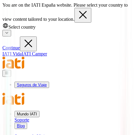
You are on the IATI España website. Please select your country to
view content tailored to your location.
Select country
Continue
IATI Vida
IATI Camper
Seguros de Viaje
Mundo IATI
Soporte
Blog