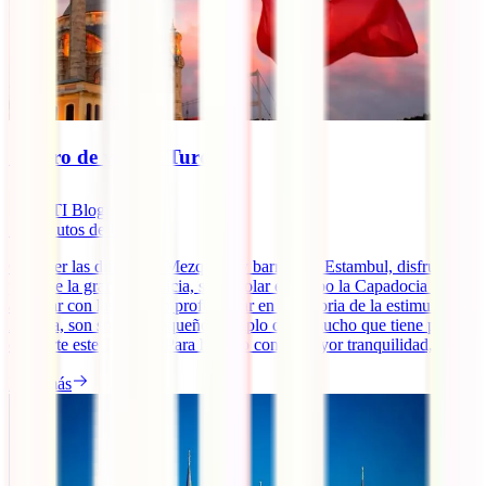
Seguro de viaje a Turquía
IATI Blog
12
minutos de lectura
Conocer las diferentes Mezquitas y barrios de Estambul, disfrutar de
parte de la gran Ruta Licia, sobrevolar en globo la Capadocia y
alucinar con las vistas o profundizar en la historia de la estimulante
Ankara, son solo un pequeño ejemplo de lo mucho que tiene para
ofrecerte este Turquía. Para hacerlo con la mayor tranquilidad, [...]
Leer más