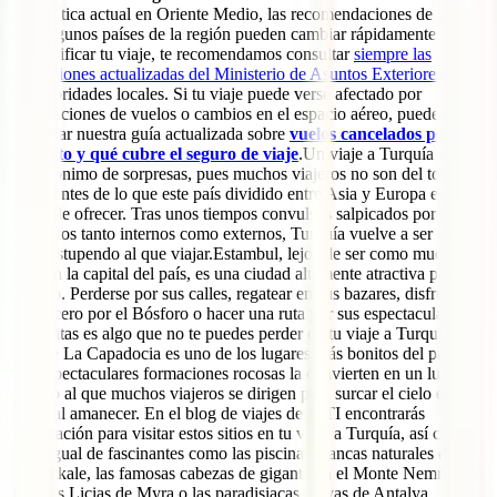
geopolítica actual en Oriente Medio, las recomendaciones de viaje
para algunos países de la región pueden cambiar rápidamente. Antes
de planificar tu viaje, te recomendamos consultar
siempre las
indicaciones actualizadas del Ministerio de Asuntos Exteriores
y de
las autoridades locales. Si tu viaje puede verse afectado por
cancelaciones de vuelos o cambios en el espacio aéreo, puedes
consultar nuestra guía actualizada sobre
vuelos cancelados por el
conflicto y qué cubre el seguro de viaje
.Un viaje a Turquía suele
ser sinónimo de sorpresas, pues muchos viajeros no son del todo
conscientes de lo que este país dividido entre Asia y Europa es
capaz de ofrecer. Tras unos tiempos convulsos salpicados por
conflictos tanto internos como externos, Turquía vuelve a ser un
lugar estupendo al que viajar.Estambul, lejos de ser como muchos
piensan la capital del país, es una ciudad altamente atractiva para el
turismo. Perderse por sus calles, regatear en sus bazares, disfrutar de
un crucero por el Bósforo o hacer una ruta por sus espectaculares
mezquitas es algo que no te puedes perder en tu viaje a Turquía.El
área de La Capadocia es uno de los lugares más bonitos del país.
Sus espectaculares formaciones rocosas la convierten en un lugar
mágico al que muchos viajeros se dirigen para surcar el cielo en
globo al amanecer. En el blog de viajes de IATI encontrarás
información para visitar estos sitios en tu viaje a Turquía, así como
otros igual de fascinantes como las piscinas blancas naturales de
Pamukkale, las famosas cabezas de gigante en el Monte Nemrut, las
Tumbas Licias de Myra o las paradisiacas playas de Antalya.