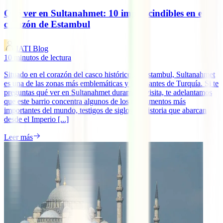
Qué ver en Sultanahmet: 10 imprescindibles en el
corazón de Estambul
IATI Blog
10
minutos de lectura
Situado en el corazón del casco histórico de Estambul, Sultanahmet
es una de las zonas más emblemáticas y fascinantes de Turquía. Si te
preguntas qué ver en Sultanahmet durante tu visita, te adelantamos
que este barrio concentra algunos de los monumentos más
importantes del mundo, testigos de siglos de historia que abarcan
desde el Imperio [...]
Leer más