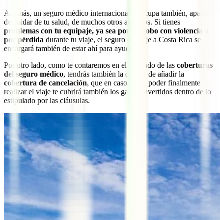
Además, un seguro médico internacional se ocupa también, aparte
de cuidar de tu salud, de muchos otros aspectos. Si tienes
problemas con tu equipaje, ya sea por un robo con violencia o
por pérdida
durante tu viaje, el seguro de viaje a Costa Rica se
encargará también de estar ahí para ayudarte.
Por otro lado, como te contaremos en el apartado de las
coberturas
del seguro médico
, tendrás también la opción de añadir la
cobertura de cancelación
, que en caso de no poder finalmente
realizar el viaje te cubrirá también los gastos invertidos dentro de lo
estipulado por las cláusulas.