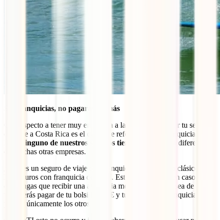
Sin franquicias, no pagarás de más
Otro aspecto a tener muy en cuenta a la hora de contratar tu seguro
de viaje a Costa Rica es el que hace referencia a las franquicias. En
IATI
ninguno de nuestros seguros tiene franquicia
, a diferencia
de muchas otras empresas.
¿Qué es un seguro de viaje con franquicia? Un ejemplo clásico son
los seguros con franquicia de 100€. Esto significa que en caso de
que tengas que recibir una asistencia médica y su coste sea de 150€,
tú deberás pagar de tu bolsillo 100€ y tu seguro con franquicia
pagará únicamente los otros 50€.