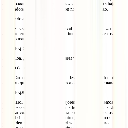
quiera pagar, sino porque algunos hospitales no quieren trabajar con
aseguradoras. ¡Gracias por viajar con nosotros! Un abrazo.
Alba
10 de agosto de 2024
Hola! El seguro de IATI Mochilero cubre en caso de realizar
actividad en una organizacion sin ánimo de lucro. En este caso, con
tortugas marinas en la playa.
IATI Blog
15 de agosto de 2024
Hola Alba. ¿A qué actividad te refieres? Saludos.
karol
20 de octubre de 2023
Hola! Cómo podría saber qué hospitales o clínicas están incluidas en
el seguro que contrataré? Mi viaje es a costa rica por 1 semana.
IATI Blog
20 de octubre de 2023
Hola Karol. Trabajamos con los mejores hospitales y tenemos
acuerdos con ellos, pero no existe una lista pública como tal donde
consultar cuales son. Por otro lado, si por una urgencia fueras a otro
hospital sin contactar antes con nosotros, te reembolsaríamos los
costes (dentro de los límites de la póliza elegida) al hacernos llegar
los informes médicos y facturas pertinentes. Un abrazo.