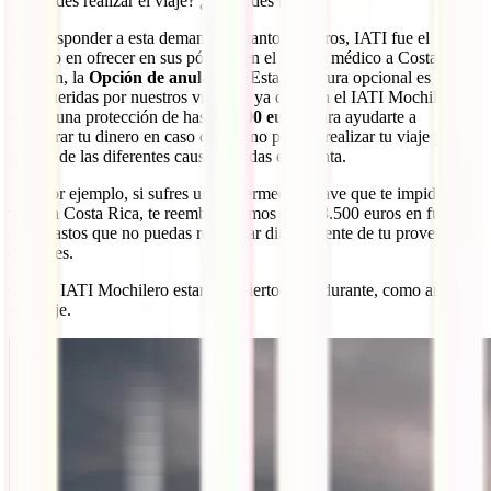
no puedes realizar el viaje? ¿lo pierdes todo?
Para responder a esta demanda de tantos viajeros, IATI fue el
pionero en ofrecer en sus pólizas, en el seguro médico a Costa Rica
también, la
Opción de anulación
. Esta cobertura opcional es de las
más queridas por nuestros viajeros, ya que con el IATI Mochilero
ofrece una protección de hasta
3.500 euros
para ayudarte a
recuperar tu dinero en caso de que no puedas realizar tu viaje por
alguna de las diferentes causas tenidas en cuenta.
Así, por ejemplo, si sufres una enfermedad grave que te impide
viajar a Costa Rica, te reembolsaremos hasta 3.500 euros en función
a los gastos que no puedas recuperar directamente de tu proveedor
de viajes.
Con tu IATI Mochilero estarás cubierto tanto durante, como antes
del viaje.