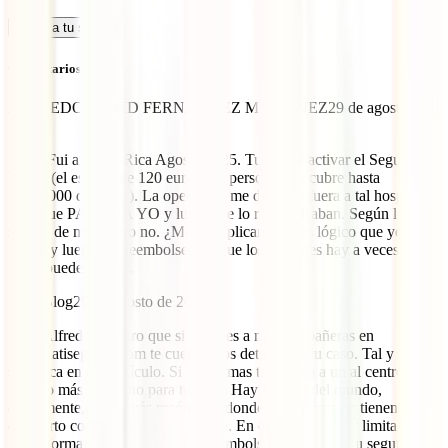
Calcula tu seguro
Comentarios (34)
ALFREDO DAVID FERNANDEZ MARTINEZ
29 de agosto de
2025
Hola. Fui a Costa Rica Agosto 2025. Tuve que activar el Seguro de
Viajes (el estrella de 120 euros por persona que cubre hasta
5.000.000 de euros). La operadora me dijo que fuera a tal hospital
pero que PAGARA YO y luego me lo reembolsaban. Según leo el
seguro de mochilero no. ¿Me lo explican? No es lógico que yo
pague y luego me reembolsen ya que los importes hay a veces que
no se pueden pagar.
IATI Blog
29 de agosto de 2025
Hola Alfredo. Seguro que si escribes a mis compañeras en
info@iatiseguros.com te cuentan los detalles de tu caso. Tal y como
se indica en este artículo. Si nos llamas te dirigen a un al centro
médico más oportuno para tu caso. Hay lugares del mundo,
obviamente, quizá más recónditos donde las clínicas no tienen
concierto con ninguna aseguradora. En eses casos, muy limitados, la
única forma es pagar y pedir el reembolso. No porque tu seguro no