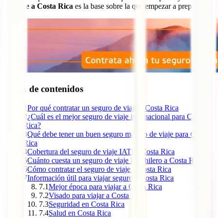
de viaje a Costa Rica
es la base sobre la que empezar a prepararlo.
Tabla de contenidos
1
Por qué contratar un seguro de viaje a Costa Rica
2
¿Cuál es el mejor seguro de viaje internacional para Costa
Rica?
3
Qué debe tener un buen seguro médico de viaje para Costa
Rica
4
Cobertura del seguro de viaje IATI a Costa Rica
5
Cuánto cuesta un seguro de viaje Mochilero a Costa Rica
6
Cómo contratar el seguro de viaje a Costa Rica
7
Información útil para viajar seguro a Costa Rica
7.1
Mejor época para viajar a Costa Rica
7.2
Visado para viajar a Costa Rica
7.3
Seguridad en Costa Rica
7.4
Salud en Costa Rica