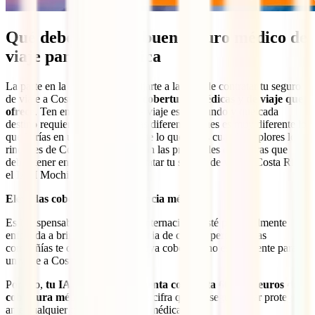
Qué debe tener un buen seguro médico de
viaje para Costa Rica
La parte en la que más debes fijarte a la hora de contratar tu seguro
de viaje a Costa Rica es en
las coberturas médicas y de viaje que
ofrece
. Ten en cuenta que cada viaje es un mundo y que cada
destino requiere unas coberturas diferentes, pues es muy diferente lo
que harías en un viaje a París que lo que harás cuando explores los
rincones de Costa Rica. Estas son las principales coberturas que
debes tener en cuenta para contratar tu seguro de viaje a Costa Rica,
el IATI Mochilero.
Elevadas coberturas de asistencia médica
Es indispensable que tu póliza internacional esté principalmente
enfocada a brindarte una asistencia de calidad pero muchas
compañías te ofrecen seguros cuya cobertura no es suficiente para
un viaje a Costa Rica.
Por ello,
tu IATI Mochilero cuenta con hasta 600.000 euros de
cobertura médica
. Una enorme cifra que te asegura estar protegido
ante cualquier tipo de necesidad médica.