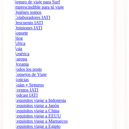
Seguro de viaje para Surf
Imprescindible para tú viaje
Quiénes somos
Colaboradores IATI
Descuento IATI
Opiniones IATI
Soporte
Blog
África
Ásia
América
Europa
Oceania
Todos los posts
Consejos de Viaje
Noticias
Guías y Seguros
Eventos IATI
Podcast IATI
Requisitos viajar a Indonesia
Requisitos viajar a Japón
Requisitos viajar a China
Requisitos viajar a EEUU
Requisitos viajar a Marruecos
Requisitos viajar a Egipto