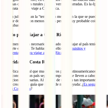
y algunas carreteras rurales pueden verse embarradas. Es la época
más barata para un viaje a Costa Rica.
Mayo a julio abarcan la “temporada media”, en la que se puede
disfrutar del país con menos turistas pero es muy probable coincidir
con chubascos.
Visado para viajar a Costa Rica
Actualmente no es necesario un visado para viajar al país teniendo
pasaporte español. Te hablamos de ello en
Requisitos y
documentación para viajar a Costa Rica
.
Seguridad en Costa Rica
Costa Rica, al igual que muchos otros países latinoamericanos, se
puede considerar un país seguro siempre que se lleven a cabo las
precauciones necesarias. Al tratarse de un tema tan importante,
hemos creado una guía que te será de mucha ayuda: ¿
Es seguro
viajar a Costa Rica
?