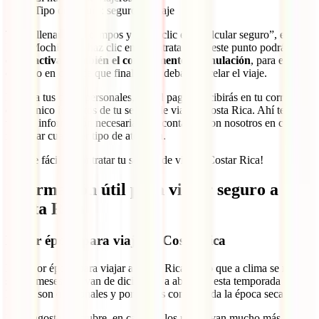
Tipo de seguro: seguro de viaje
Tras rellenar estos campos y hacer clic en “Calcular seguro”, elije tu
IATI Mochilero y haz clic en “Contratar”. En este punto podrás
elegir
activar también el complemento de anulación
, para estar
cubierto en caso de que finalmente debas cancelar el viaje.
Rellena tus datos personales, haz el pago y recibirás en tu correo
electrónico los datos de tu seguro de viaje a Costa Rica. Ahí tendrás
toda la información necesaria para contactar con nosotros en caso de
necesitar cualquier tipo de atención.
¡Así de fácil es contratar tu seguro de viaje a Costar Rica!
Información útil para viajar seguro a
Costa Rica
Mejor época para viajar a Costa Rica
La mejor época para viajar a Costa Rica, en lo que a clima se refiere,
son lo meses que van de diciembre a abril. En esta temporada las
lluvias son ocasionales y por ello es considerada la época seca.
Entre agosto y octubre, en cambio, los ríos llevan mucho más caudal