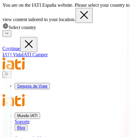
You are on the IATI España website. Please select your country to
view content tailored to your location.
Select country
Continue
IATI Vida
IATI Camper
Seguros de Viaje
Mundo IATI
Soporte
Blog