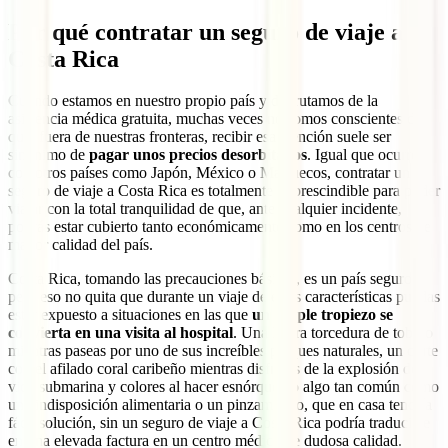
Por qué contratar un seguro de viaje a
Costa Rica
Cuando estamos en nuestro propio país y disfrutamos de la
asistencia médica gratuita, muchas veces no somos conscientes de
que, fuera de nuestras fronteras, recibir esa atención suele ser
sinónimo de
pagar unos precios desorbitados
. Igual que ocurre
con otros países como Japón, México o Marruecos, contratar un
seguro de viaje a Costa Rica es totalmente imprescindible para poder
viajar con la total tranquilidad de que, ante cualquier incidente,
podrás estar cubierto tanto económicamente como en los centros de
mayor calidad del país.
Costa Rica, tomando las precauciones básicas, es un país seguro,
pero eso no quita que durante un viaje de estas características puedas
estar expuesto a situaciones en las que
un simple tropiezo se
convierta en una visita al hospital
. Una ligera torcedura de tobillo
mientras paseas por uno de sus increíbles parques naturales, un corte
con el afilado coral caribeño mientras disfrutas de la explosión de
vida submarina y colores al hacer esnórquel, o algo tan común como
una indisposición alimentaria o un pinzamiento, que en casa tendría
fácil solución, sin un seguro de viaje a Costa Rica podría traducirse
en una elevada factura en un centro médico de dudosa calidad.