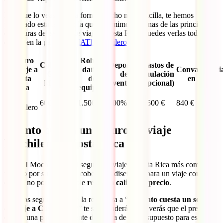
Para que lo veas de una forma mucho más sencilla, te hemos
preparado esta tabla en la que resumimos algunas de las principales
coberturas del seguro de viaje a Costa Rica (puedes verlas todas en
detalle en la página del
IATI Mochilero
).
Seguro
Robo y
Cobertura
Deportes
Gastos de
de viaje a
daños
Convalecenci
Gastos
de
anulación
Costa
de
en hotel
Médicos
aventura
(opcional)
Rica
equipaje
IATI
600.000 €
1.500 €
100%
3.500 €
840 €
Mochilero
Cuánto cuesta un seguro de viaje
Mochilero a Costa Rica
El IATI Mochilero es el seguro de viaje a Costa Rica más completo,
no solo por sus grandes coberturas diseñadas para un viaje como
este, si no por su increíble
relación calidad – precio
.
Estamos seguros de que la respuesta a “¿
Cuánto cuesta un seguro
de viaje a Costa Rica
?” te sorprenderá. Pues verás que el precio de
este es una parte realmente diminuta de tu presupuesto para esta