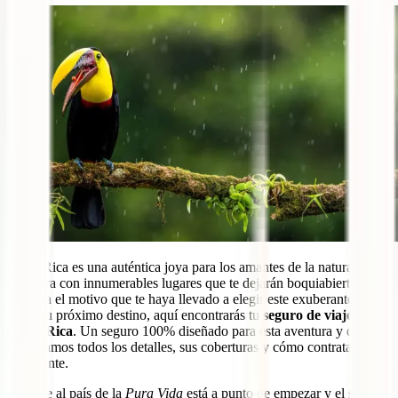
Costa Rica es una auténtica joya para los amantes de la naturaleza y
te espera con innumerables lugares que te dejarán boquiabierto. Sea
cual sea el motivo que te haya llevado a elegir este exuberante país
como tu próximo destino, aquí encontrarás tu
seguro de viaje a
Costa Rica
. Un seguro 100% diseñado para esta aventura y del que
te contamos todos los detalles, sus coberturas y cómo contratarlo
fácilmente.
Tu viaje al país de la
Pura Vida
está a punto de empezar y el
seguro