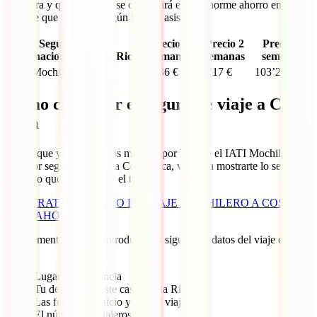
aventura y que, además, se convertirá en un enorme ahorro en el
caso de que necesites algún tipo de asistencia.
Seguro médico
Precio 1
Precio 2
Precio 3
internacional a Costa Rica
semana
semanas
semanas
IATI Mochilero
47’36 €
81’17 €
103’26 €
Cómo contratar el seguro de viaje a Costa
Rica
Ahora que ya conoces los motivos por los que el IATI Mochilero es
el mejor seguro de viaje a Costa Rica, vamos a mostrarte lo sencillo
y rápido que es contratar el tuyo:
CONTRATAR SEGURO DE VIAJE MOCHILERO A COSTA
RICA AHORA
Simplemente deberás introducir los siguientes datos del viaje en el
menú:
Lugar de residencia
Tu destino: en este caso Costa Rica
Las fechas de inicio y fin del viaje
El número de viajeros