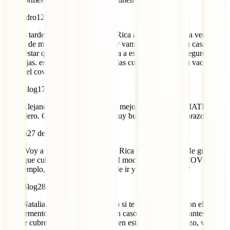
Alejandro
12 de abril de 2023
buenas tardes voy a viajar a Costa Rica a visitar el país y a ver a la
familia de mi mujer que reside allí y vamos a recidir en su casa. yo
voy a estar quince días pero heya va a estar un mes que seguro me
aconsejas. estamos vacunados con las cuatro pautas del la vacuna
contra el covic
IATI Blog
17 de abril de 2023
Hola Alejandro. Para Costa Rica el mejor seguro es este: IATI
Mochilero. Grandes coberturas a muy buen precio. Un abrazo.
Natalia
27 de julio de 2022
Hola! Voy a hacer un viaje a Costa Rica desde España. Me gustaría
saber que cubre este seguro de IATI mochilero frente al COVID.
Por ejemplo, si lo pillo justo antes de ir y no puedo volar?
IATI Blog
28 de julio de 2022
Hola Natalia. Eso quedaría cubierto si te haces también con el
complemento de anulación. Este, en caso de dar positivo antes del
viaje te cubre lo que mencionamos en esta guía. ¡Un abrazo, viajera!