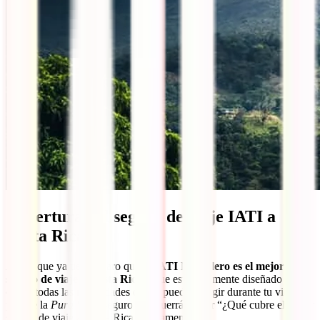
Cobertura del seguro de viaje IATI a
Costa Rica
Ahora que ya tienes claro que el
IATI Mochilero es el mejor
seguro de viaje a Costa Rica
y que está totalmente diseñado para
cubrir todas las necesidades que te puedan surgir durante tu viaje al
país de la
Pura Vida
, seguro que querrás saber “¿Qué cubre el mejor
seguro de viaje a Costa Rica exactamente?”.