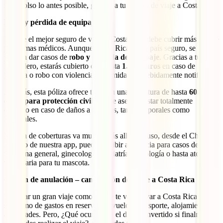
reembolso lo antes posible, gracias a tu seguro de viaje a Costa Rica.
Robo y pérdida de equipaje
Porque el mejor seguro de viaje a Costa Rica debe cubrir más allá de
problemas médicos. Aunque Costa Rica es un país seguro, se
pueden dar casos de r
obo y pérdida de equipaje
. Gracias a tu IATI
Mochilero, estarás cubierto con hasta
1.500 euros
en caso de
pérdida o robo con violencia o intimidación debidamente notificado.
Además, esta póliza ofrece también una cobertura de hasta
60.000
euros para protección civil
, que te asegura estar totalmente
cubierto en caso de daños a terceros, tanto corporales como
materiales.
La lista de coberturas va mucho más allá. Incluso, desde el Chat
Médico de nuestra app, puedes recibir asistencia para casos de
medicina general, ginecología, pediatría, psicología o hasta atención
veterinaria para tu mascota.
Opción de anulación – cancelación del viaje a Costa Rica
Preparar un gran viaje como el que te va a llevar a Costa Rica es
sinónimo de gastos en reservas de vuelos, transporte, alojamiento y
actividades. Pero, ¿Qué ocurre con el dinero invertido si finalmente