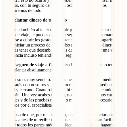
Con IATI esto no ocurre y jamás deberás pagar nada al usar nuestros
servicios, con tu seguro de viaje a Costa Rica nosotros nos
encargaremos de todo.
Sin adelantar dinero de tu bolsillo
Referente también al tener que seguir pagando tras contratar tu
seguro de viaje, te puedes encontrar seguros médicos internacionales
que, pese a cubrir los gastos de asistencia, te obligan a pagarlos a ti y
luego iniciar un proceso de reembolso para recuperar tu dinero. ¿Te
imaginas tener que desembolsar más de 2.000 euros por una visita
de urgencia incluso teniendo ya un seguro médico?
Con tu
seguro de viaje a Costa Rica IATI Mochilero
no tendrás
que adelantar absolutamente nada.
El proceso es muy sencillo. Cuando necesites asistencia médica
contactarás con nosotros y te derivaremos a un centro médico de
calidad y cercano. Cuando llegues ahí ya te estarán esperando y te
atenderán. Una vez acabes tu visita, nosotros nos haremos cargo de
los costes y de las pruebas médicas o medicamentos necesarios
prescritos por el especialista.
En el caso de que, por una urgencia, no pudieras contactar con
nosotros antes de tu recibir tu asistencia médica, será tan fácil como
guardar todos los partes médicos y facturas para que te hagamos el