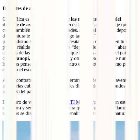
Deportes de aventura incluidos
Costa Rica es considerada
una de las mecas mundiales del
deporte de aventura
, por ello, necesitas un seguro de viaje que
cubra también este tipo de actividades. Quizá al hablar de deportes
de aventura te viene a la cabeza algo tan “loco” como el
paracaidismo y piensas que no necesitarás esta cobertura en tu viaje,
pero la realidad es que el concepto “deportes de aventura” abarca
algunas de las clásicas actividades que llevarás a cabo en el país,
como
canopi, tirolinas o rafting
, y otras que seguramente nunca
hubieras pensado que entraban dentro de esta etiqueta, como por
ejemplo
el esnórquel
.
Así, si contratas un seguro sin cobertura para deportes de aventura,
no estarías cubierto cuando te relajes disfrutando de los fondos
marinos del país.
El seguro de viaje a Costa Rica
IATI Mochilero
cuenta con esta
cobertura y será tu mayor aliado para que disfrutes tranquilamente
mientras se dispara tu nivel de adrenalina en este paraíso natural.