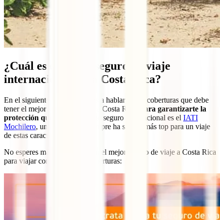
¿Cuál es el mejor seguro de viaje
internacional para Costa Rica?
En el siguiente punto te vamos a hablar de las coberturas que debe
tener el mejor seguro de viaje a Costa Rica,
para garantizarte la
protección que necesitas
. Este seguro internacional es el
IATI
Mochilero
, una póliza que siempre ha sido la más top para un viaje
de estas características .
No esperes más y hazte ya con el mejor seguro de viaje a Costa Rica
para viajar con las mejores coberturas: