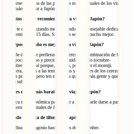
Aquí tienes algunas de las preguntas más habituales de los viajeros
sobre cuándo viajar a Japón:
¿Cuántos días se recomienda para viajar a Japón?
Ya que te estás cruzando medio mundo, es aconsejable dedicar al
menos entre 12 y 15 días. Si pueden ser más, mucho mejor.
¿Qué época del año es mejor para viajar a Japón?
Depende de lo que prefieras. Si quieres una combinación de buen
clima, poco turismo y precios contenidos, otoño (octubre-
noviembre) es ideal porque, además, podrás ver el momiji.
Primavera, gracias a las temperaturas y las flores de los cerezos, es
también perfecto, pero ten en cuenta que hay más gente y que los
precios suben.
¿Cuál es el mes más barato para viajar a Japón?
La época más económica para viajar a Japón suele darse a partir del
5 de enero hasta finales de febrero.
¿Cuándo es época de tifones en Japón?
Desde finales de agosto hasta finales de septiembre.