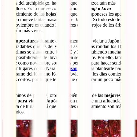
jardines del archipiélago, haciendo que todo luzca aún más
maravilloso. Es lo que se conoce como el
momiji
o
kōyō
(enrojecimiento de las hojas) y, aunque a los japoneses les apasiona,
tampoco mueve tantas masas como el
hanami
. Si todo esto te suena
bien, noviembre es cuando los colores ocres y rojos de los árboles
lucen aún más vivos.
Las
temperaturas
durante este momento para viajar a Japón son
más agradables que las del verano. Las mínimas rondan los 10ºC y
las máximas se sitúan entre los 18ºC y 22ºC, habiendo muchas
menos posibilidades de lluvia que en septiembre. Por ello, tanto
octubre como noviembre son meses perfectos para hacer senderismo
y visitar lugares como Nara o
Koyasan
(podrías plantearte hacer
algún tramo del Kumano Kodo). Obviamente, los días comienzan a
ser más cortos, por lo que tendrás que concentrar un poco más las
visitas.
En términos de
precios
, otoño también es una de las
mejores
épocas para viajar a Japón
. No son meses de una afluencia
excesiva de turismo, así que los costes del alojamiento son más
moderados.