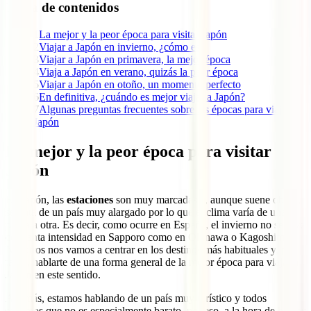
Tabla de contenidos
1
La mejor y la peor época para visitar Japón
2
Viajar a Japón en invierno, ¿cómo es?
3
Viajar a Japón en primavera, la mejor época
4
Viaja a Japón en verano, quizás la peor época
5
Viajar a Japón en otoño, un momento perfecto
6
En definitiva, ¿cuándo es mejor viajar a Japón?
7
Algunas preguntas frecuentes sobre las épocas para viajar a
Japón
La mejor y la peor época para visitar
Japón
En Japón, las
estaciones
son muy marcadas y, aunque suene obvio,
se trata de un país muy alargado por lo que el clima varía de una
punta a otra. Es decir, como ocurre en España, el invierno no se vive
con tanta intensidad en Sapporo como en Okinawa o Kagoshima.
Nosotros nos vamos a centrar en los destinos más habituales y, por
tanto, hablarte de una forma general de la mejor época para viajar a
Japón en este sentido.
Además, estamos hablando de un país muy turístico y todos
sabemos que no es especialmente barato, por eso, a la hora de hablar