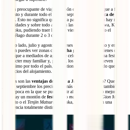
Lo más preocupante de viajar a Japón en esta época es que a finales
de agosto y durante todo el mes de septiembre es la
época de
tifones
. Esto no significa que vaya a pasarte sí o sí, pero hay más
posibilidades y sobre todo afectan a las costas de Okinawa, Kyushu
y Shikoku, pudiendo traer lluvias y vientos fuertes a todo el
archipiélago durante 2 o 3 días.
Por otro lado, julio y agosto son meses de mucho turismo y en Japón
también puedes ver zonas con
mucha gente
. A esto le tienes que
añadir que a mediados de agosto se celebra el O-bon, una festividad
de carácter muy familiar y, por ello, los japoneses se mueven
muchísimo por todo el país, congestionándolo y haciendo que suban
los precios del alojamiento.
¿Cuáles son las
ventajas de viajar a Japón en verano
? Que en
junio y septiembre los precios son más económicos. Es también la
única época en la que se puede subir al Monte Fuji y, lo mejor de
todo, hay un montón de
festivales
o
matsuris
como el
Gion Matsuri
de Kioto o el
Tenjin Matsuri
de Osaka, que te brindarán una
experiencia totalmente distinta.