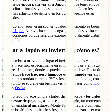
de la
mejor época para viajar a Japón
hay que tener en cuenta no
solo el clima, sino festividades o momentos del año en los que puede
haber más afluencia de gente o en los que los precios están
disparados.
Con todo ello, aquí va un
spoiler
: cualquier momento es bueno para
viajar a Japón
. Aprovecha el que tengas y, si puedes, visita el país en
varias ocasiones porque será una experiencia totalmente distinta y
aconsejable.
Viajar a Japón en invierno, ¿cómo es?
De diciembre a marzo tiene lugar el invierno japonés y, como
esperas, hace frío, especialmente en el norte del país y en la zona de
los Alpes Japoneses, donde se puede encontrar
nieve
. Fuera de
dichos sitios
hace frío, pero tampoco esto te impide viajar
. Las
temperaturas rondan entre los 2ºC y los 12ºC, con lo que, con un
buen abrigo se sobrellevan bien las visitas a lugares como
Kioto
,
Tokio y
Osaka
.
Por otro lado, no acostumbra a haber días lluviosos y
los cielos
suelen estar despejados
, así que es, por ejemplo, un momento ideal
para contemplar al majestuoso Monte Fuji. En febrero comienzan a
florecer los árboles de ciruelo y los jardines empiezan a ser más