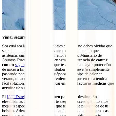
Viajar seguro por Japón
Sea cual sea la época en la que viajes a Japón, no debes olvidar que
se trata de uno de los países más caros del mundo en lo que a
asistencia sanitaria se refiere. Por ello, el propio Ministerio de
Asuntos Exteriores insiste en
la enorme importancia de contar
con un
seguro de viaje a Japón
que te asegure la mayor protección
de inicio a fin de tu visita. Un resbalón en la nieve (o simplemente
paseando por Tokio en cualquier época), un golpe de calor en
verano, un accidente o cualquier enfermedad que en casa tendría
fácil solución, aquí podría significar
enormes facturas médicas que
arruinarían tu viaje
.
El
IATI Estrella
es
el mejor seguro para este destino
. Sus
elevadísimas coberturas médicas te aseguran acceso gratuito a los
mejores especialistas del país sin que tengas que pagar nada de tu
bolsillo. Además, estarás cubierto también en todos esos otros casos
que se pueden dar en un viaje. Como robo, problemas con tu