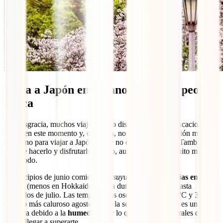
Viaja a Japón en verano, quizás la peor
época
Por desgracia, muchos viajeros solo disponen de unas vacaciones
largas en este momento y, entonces, no hay mucha elección más que
el verano para viajar a Japón. ¡Que no cunda el pánico! También es
factible hacerlo y disfrutarlo mucho, aunque sea un poquito más
incómodo.
A principios de junio comienza el
tsuyu
o
época de lluvias en todo
Japón
(menos en Hokkaido) y esta dura más o menos hasta
mediados de julio. Las temperaturas oscilan entre los 20ºC y 35ºC
(siendo más caluroso agosto), pero la sensación de calor es un poco
más alta debido a la
humedad
, por lo que en horas centrales del día
puede llegar a superarte.