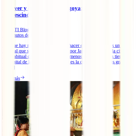
Qué ver y qué hacer en Nagoya: 10 planes
imprescindibles
IATI Blog
16
minutos de lectura
Aunque hay mucho que ver y que hacer en Nagoya, no es un lugar
habitual que se incluya en las rutas por Japón de 15 días (la cifra
más habitual de los viajeros) y aún menos en las de menos tiempo.
La capital de la prefectura de Aichi es la cuarta ciudad más grande
de [...]
Leer más