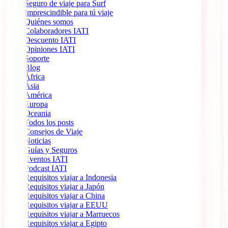
Seguro de viaje para Surf
Imprescindible para tú viaje
Quiénes somos
Colaboradores IATI
Descuento IATI
Opiniones IATI
Soporte
Blog
África
Ásia
América
Europa
Oceania
Todos los posts
Consejos de Viaje
Noticias
Guías y Seguros
Eventos IATI
Podcast IATI
Requisitos viajar a Indonesia
Requisitos viajar a Japón
Requisitos viajar a China
Requisitos viajar a EEUU
Requisitos viajar a Marruecos
Requisitos viajar a Egipto