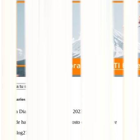
Calcula tu seguro
Comentarios (2)
Cristina Diaz Chavez
26 de julio de 2023
Guías de habla española con auto costo en mes de octubre
IATI Blog
27 de julio de 2023