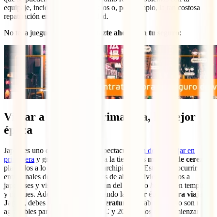
equipaje, incidentes con tus vuelos o, por ejemplo, la tan costosa
repatriación en casos de gravedad.
No te la juegues en tu viaje y
hazte ahora con tu seguro
:
Viajar a Japón en primavera, la mejor
época
Japón es uno de los sitios más espectaculares
a donde viajar en
primavera
y gran parte de la culpa la tienen los
millones de cerezos
plantados a lo largo y ancho del archipiélago. Esto suele ocurrir
entre finales de marzo y mediados de abril, volviendo locos a
japoneses y visitantes que disfrutan del llamado
hanami
en templos
y parques. Además, si estás buscando la
mejor época para viajar a
Japón
, debes saber que las
temperaturas
en abril y mayo son más
agradables para pasear (entre 10ºC y 20ºC) y los días comienzan a