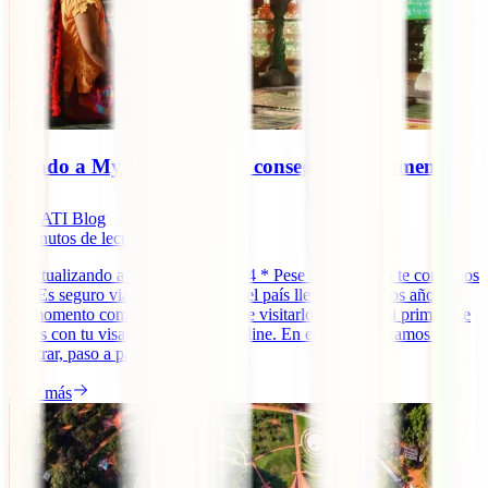
Visado a Myanmar online: conseguirlo fácilmente
IATI Blog
7
minutos de lectura
* Actualizando a diciembre de 2024 * Pese a que, como te contamos
en ¿Es seguro viajar a Myanmar?, el país lleva ya muchos años en
un momento complicado, es posible visitarlo de nuevo si primero te
haces con tu visado a Myanmar online. En esta guía te vamos a
mostrar, paso a paso, cómo [...]
Leer más