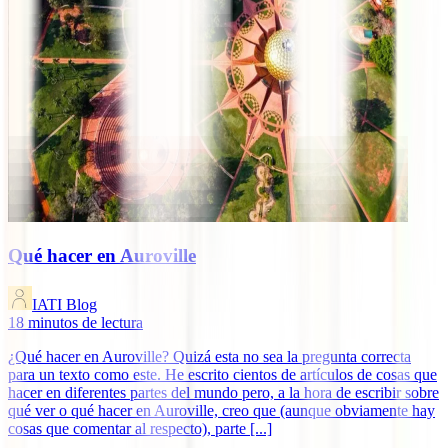
Qué hacer en Auroville
IATI Blog
18
minutos de lectura
¿Qué hacer en Auroville? Quizá esta no sea la pregunta correcta
para un texto como este. He escrito cientos de artículos de cosas que
hacer en diferentes partes del mundo pero, a la hora de escribir sobre
qué ver o qué hacer en Auroville, creo que (aunque obviamente hay
cosas que comentar al respecto), parte [...]