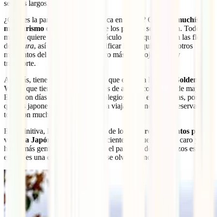
ser más largos.
¿Cuál es la parte mala de esta época en Japón? Que hay
muchísimo
más turismo
en todos lados y que los
precios
se disparan. Todo el
mundo quiere disfrutar del espectáculo visual que nos dan las flores
de
sakura
, así que tienes que sacrificar la tranquilidad de otros
momentos del año y pagar un poco más por alojamiento y
transporte.
Además, tienes que cerciorarte de que evitas la llamada
Golden
Week
, que tiene lugar entre finales de abril y comienzos de mayo.
Estos son días festivos tanto en colegios como en empresas, por lo
que los japoneses aprovechan para viajar y es necesario reservar
todo con mucha antelación.
En definitiva, la primavera es uno de los
mejores momentos para
viajar a Japón
, pero siendo conscientes de que será más caro y que
habrá más gente. Sin duda, visitar el país cuando los cerezos están
en flor es una experiencia que no se olvida nunca.