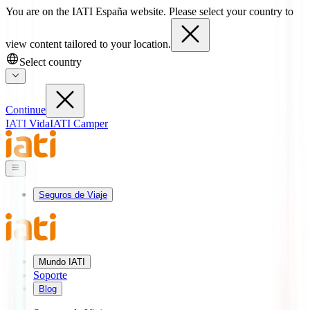
You are on the IATI España website. Please select your country to
view content tailored to your location.
Select country
Continue
IATI Vida
IATI Camper
Seguros de Viaje
Mundo IATI
Soporte
Blog