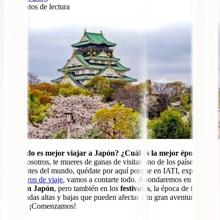
11
minutos de lectura
2
¿Cuándo es mejor viajar a Japón? ¿Cuál es la mejor época?
Si,
como nosotros, te mueres de ganas de visitar uno de los países más
fascinantes del mundo, quédate por aquí porque en IATI, expertos
en
seguros de viaje
, vamos a contarte todo. Ahondaremos en el
clima en Japón
, pero también en los
festivales
, la época de tifones,
temporadas altas y bajas que pueden afectar a tu gran aventura
nipona. ¡Comenzamos!