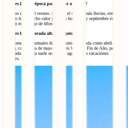
¿Cuál es la peor época para viajar a Japón?
Diríamos que es el verano. Junio es el mes de más lluvias, entre julio
y agosto hace mucho calor y mucha humedad y septiembre es el
mes con más riesgo de tifones.
¿Cuál es la temporada alta en Japón?
Hay momentos puntuales de muchísima demanda como abril (por el
sakura), comienzos de mayo (Golden Week) o Fin de Año, pero la
temporada más alta suele ser julio y agosto, con vacaciones
escolares.