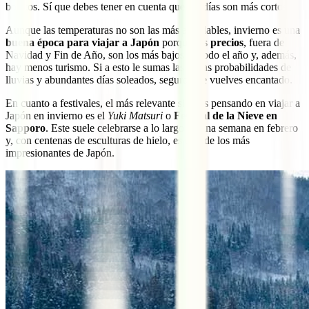
bonitos. Sí que debes tener en cuenta que los días son más cortos.
Aunque las temperaturas no son las más agradables, invierno es una
buena época para viajar a Japón
porque los
precios
, fuera de
Navidad y Fin de Año, son los más bajos de todo el año y, además,
hay menos turismo. Si a esto le sumas las pocas probabilidades de
lluvias y abundantes días soleados, seguro que vuelves encantado.
En cuanto a festivales, el más relevante si estás pensando en viajar a
Japón en invierno es el
Yuki Matsuri
o
Festival de la Nieve en
Sapporo
. Este suele celebrarse a lo largo de una semana en febrero
y, con centenas de esculturas de hielo, es uno de los más
impresionantes de Japón.