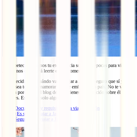
Si te apetece contarnos tu experiencia sobre las épocas para visitar
Japón, nos encantará leerte en los comentarios.
¿Has decidido ya cuándo vas a viajar a Japón? Seguro que sí y sea
la que sea te vas a enamorar de este emblemático país. No te vayas
todavía porque en el blog de IATI tienes información sobre él a
raudales. Estos son solo algunos:
Documentos y requisitos para viajar a Japón
¿Es seguro viajar a Japón?
Seguro para viajar a Japón