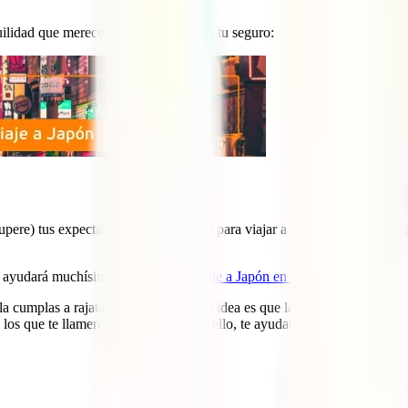
uilidad que mereces y hazte ahora con tu seguro:
 supere) tus expectativas, es un consejo para viajar a Japón fundamenta
te ayudará muchísimo:
Itinerario de viaje a Japón en 15 días
.
 cumplas a rajatabla, ¡para nada! La idea es que la uses como base y g
o los que te llamen menos, etc… Para ello, te ayudarán mucho estas guías