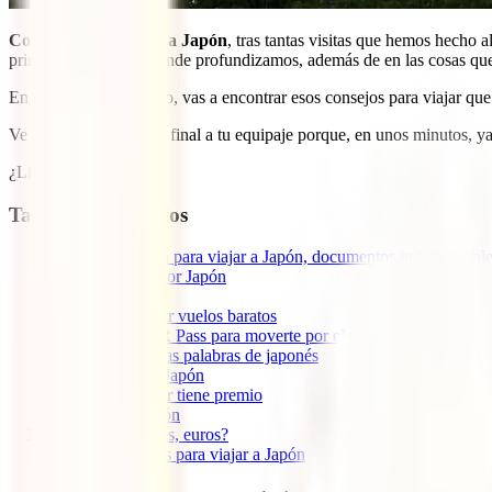
Consejos para viajar a Japón
, tras tantas visitas que hemos hecho a
principales destinos donde profundizamos, además de en las cosas que v
En esta guía, en cambio, vas a encontrar esos consejos para viajar que
Ve dándole una ojeada final a tu equipaje porque, en unos minutos, ya c
¿Listo? ¡Empezamos!
Tabla de contenidos
1
Qué se necesita para viajar a Japón, documentos indispensabl
2
Viajar seguro por Japón
3
Prepara tu ruta
4
Cómo encontrar vuelos baratos
5
Hazte con el JR Pass para moverte por el país… o no
6
Aprende algunas palabras de japonés
7
Qué comer en Japón
8
Ser madrugador tiene premio
9
Internet en Japón
10
Dinero, ¿yenes, euros?
11
Otros consejos para viajar a Japón