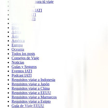
Imprescindible para tú viaje
Quiénes somos
Colaboradores IATI
Descuento IATI
Opiniones IATI
Soporte
Blog
África
Ásia
América
Europa
Oceania
Todos los posts
Consejos de Viaje
Noticias
Guías y Seguros
Eventos IATI
Podcast IATI
Requisitos viajar a Indonesia
Requisitos viajar a Japón
Requisitos viajar a China
Requisitos viajar a EEUU
Requisitos viajar a Marruecos
Requisitos viajar a Egipto
Guía de Viaje EEUU