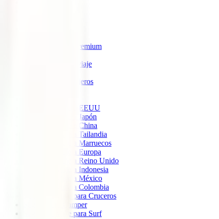
IATI Estrella
IATI Estándar
IATI Familia
IATI Escapadas
IATI Mochilero
IATI Anulación Premium
IATI Básico
IATI Anual Multiviaje
IATI Air Help
IATI Grandes Viajeros
IATI Estudios
Seguros de Viaje
Seguro de viaje a EEUU
Seguro de viaje a Japón
Seguro de viaje a China
Seguro de viaje a Tailandia
Seguro de viaje a Marruecos
Seguro de viaje a Europa
Seguro de viaje a Reino Unido
Seguro de viaje a Indonesia
Seguro de viaje a México
Seguro de viaje a Colombia
Seguro de viaje para Cruceros
Seguro para Camper
Seguro de viaje para Surf