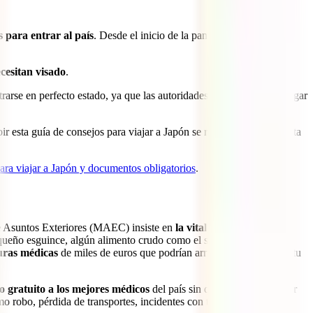
 para entrar al país
. Desde el inicio de la pandemia de la covid,
cesitan visado
.
ntrarse en perfecto estado, ya que las autoridades niponas pueden llegar
 esta guía de consejos para viajar a Japón se requiere tener la pauta
ara viajar a Japón y documentos obligatorios
.
 de Asuntos Exteriores (MAEC) insiste en
la vital importancia de
equeño esguince, algún alimento crudo como el sushi que te sentara
uras médicas
de miles de euros que podrían arruinar por completo tu
o gratuito a los mejores médicos
del país sin que tengas que pagar
mo robo, pérdida de transportes, incidentes con tu equipaje o, entre