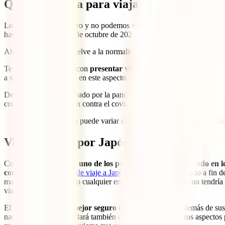
Qué se necesita para viajar a Japón, docu
Lo primero es lo primero y no podemos empezar con otro consejo para 
hasta el pasado día 10 de octubre de 2022, visitar el país era práctica
Ahora, por fin, todo vuelve a la normalidad y los viajeros con pasapo
Te bastará únicamente con
presentar vuelos de salida del país y tu
a ser muy escrupulosas en este aspecto.
Debido al escenario creado por la pandemia existen también otros requi
completa de vacunación contra el covid y la dosis de refuerzo, o deber
Como este punto puede variar con el paso de las semanas, habl
Viajar seguro por Japón
Como ya sabes, este es
uno de los países más caros del mundo en lo 
contar con un
seguro de viaje a Japón
que te proteja de inicio a fin
mal, un golpe de calor o cualquier enfermedad que en casa no tendría
viaje.
El
IATI Estrella
es
el mejor seguro de viaje a Japón
. Además de sus
nada de tu bolsillo, cuidará también de ti en todos esos otros aspectos