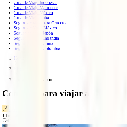
Guía de Viaje Indonesia
Guía de Viaje Marruecos
Guía de Viaje México
Guía de Viaje Cuba
Seguro de viaje para Crucero
Seguro de Viaje México
Seguro de viaje Japón
Seguro de viaje Tailandia
Seguro de viaje China
Seguro de viaje Colombia
Home
Blog
Consejos viajar japon
Consejos para viajar a Japón e 
IATI Blog
13
minutos de lectura
4