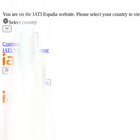
You are on the IATI España website. Please select your country to view
Select country
Continue
IATI Vida
IATI Camper
Seguros de Viaje
Mundo IATI
Soporte
Blog
Seguros de Viaje