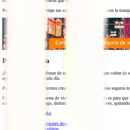
muchos más casos, si tuvieras que ser repatriado.
No te la juegues
en un viaje tan soñado como este, viaja con la tranq
Prepara tu ruta
¡Empolla! Si quieres disfrutar de una visita inolvidable que colme (o
aprovechar al máximo cada día.
Para ayudarte con ello, hemos creado esta ruta que estamos seguros 
Como ves, es una propuesta de viaje de dos semanas. No es para que la
conectarlos entre sí. Luego, disfruta añadiendo otros lugares, quitand
Qué hacer en Osaka
Qué ver en Nara
Las mejores excursiones desde Tokio
Qué hacer en Hiroshima