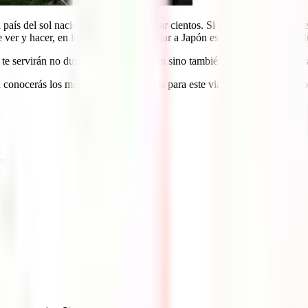
l país del sol naciente, te podríamos dar cientos. Si le echas un ojo a nu
er y hacer, en los consejos para viajar a Japón específicos para cada l
 te servirán no durante tu viaje a Japón sino también a la hora de prepar
onocerás los mejores datos prácticos para este viajazo y estarás listo pa
es