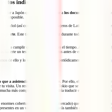
mentos indispensables
viajar a Japón que no sea el referente a
los documentos que necesitas
mente imposible.
rte español (así como la mayoría de viajeros de Latinoamérica)
ya no ne
 pasaporte
. Este tiene que tener validez durante toda tu estancia y enco
sitos a cumplir que pueden variar con el tiempo. Al momento de escribir
ás hacerte un test de detección del virus antes de embarcar.
amos de ello y lo vamos actualizando periódicamente aquí:
Requisitos p
que a asistencia sanitaria se refiere
. Por ello, el propio Ministerio
 de tu visita. Un resbalón paseando por Tokio que se convirtiera en un p
 mucha más complicación, aquí se podría traducir en
elevadísimas fact
 enormes coberturas (las mejores del mercado) que te aseguran el
acces
 presentes en un viaje así. Por ello, estarás también cubierto en casos co