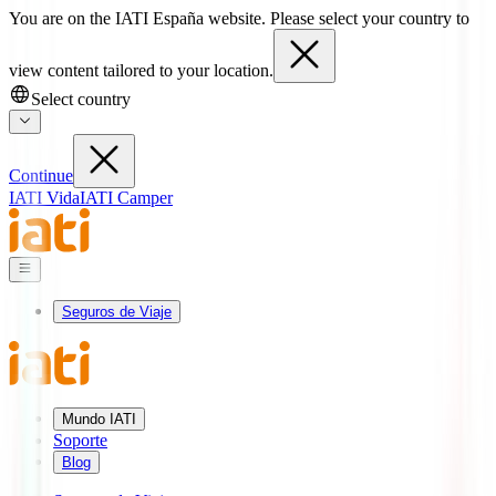
You are on the IATI España website. Please select your country to
view content tailored to your location.
Select country
Continue
IATI Vida
IATI Camper
Seguros de Viaje
Mundo IATI
Soporte
Blog