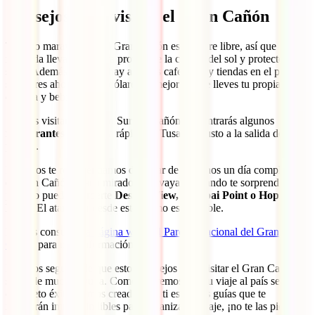
Consejos para visitar el Gran Cañón
Todo lo maravilloso del Gran Cañón está al aire libre, así que
recuerda llevar algo para protegerte la cabeza del sol y protector
solar. Además, aunque hay algunas cafeterías y tiendas en el parque,
si quieres ahorrar unos dólares lo mejor es que lleves tu propia
comida y bebida.
Si estás visitando el lado Sur del Cañón, encontrarás algunos
restaurantes
de comida rápida en Tusayan, justo a la salida del
parque.
Nosotros te recomendamos disfrutar de al menos un día completo en
el Gran Cañón. Cada mirador que vayas visitando te sorprenderá,
pero no puedes perderte
Dessert View, Yavapai Point o Hopi
Point
. El atardecer desde este último es increíble.
Puedes consultar
la página web del Parque Nacional del Gran
Cañón
para más información.
Estamos seguros de que estos consejos para visitar el Gran Cañón te
serán de mucha ayuda. Como queremos que tu viaje al país sea un
completo éxito, hemos creado para ti estas tres guías que te
resultarán imprescindibles para organizar tu viaje, ¡no te las pierdas!: