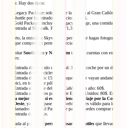
al llegar. Hay dos tipos:
Legacy Package: solo incluye la entrada al Gran Cañón y el
shuttle por los miradores. Precio: 46,95$.
Gold Package: incluye el Legacy Package, una comida y la
entrada al Skywalk. Precio: 71,38$.
Por cierto, la entrada a Skywalk no permite que hagas fotografías, a
no ser que compres un permiso especial.
Para visitar
South Rim
y North Rim
también cuentas con estas
opciones:
Entrada de vehículo comercial: 30$ por coche por un día.
Entrada de motocicleta: 25$.
Entrada de adulto: 15$ para aquellos que vayan andando, en
bici, en transporte público…
Entrada al Parque del Gran Cañón de un año: 60$.
Entrada anual a los parques de Estados Unidos: 80$. Esta es
la mejor opción si estás haciendo un viaje por la Costa
Oeste
, ya que el pase es por vehículo y es válido para los
llamados National Parks. Este pase lo puedes comprar en la
entrada del parque.
La entrada al parque
te permitirá usar los
shuttles
que llevan a los