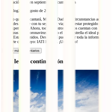
información Voy en septiembre mi cumpleaños
IATI Blog
24 de agosto de 2020
¡Seguro que te encantará, Marcos! Dadas las circunstancias actuales,
no olvides hacerte con tu seguro de viaje para estar protegido en esta
gran experiencia. Ahora, todos nuestros seguros cuentan con
coberturas para Coronavirus, siendo el IATI Estrella el ideal para un
viaje a Estados Unidos. Desde aquí puedes ver toda la información
y hacerte con el tuyo: IATI Estrella. ¡Un saludo!
Cargar más comentarios
Qué leer a continuación