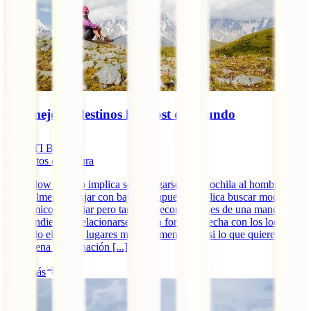
Los mejores destinos low cost del mundo
IATI Blog
4
minutos de lectura
Viajar low cost no implica solo cargarse una mochila al hombro.
Normalmente, viajar con bajo presupuesto implica buscar modo más
económico de viajar pero también recorrer países de una manera
independiente y relacionarse de una forma estrecha con los locales.
Por todo ello, hay lugares más recomendables si lo que quieres es
una buena combinación [...]
Leer más