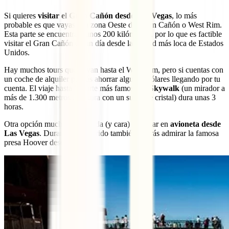
Si quieres
visitar el Gran Cañón desde Las Vegas
, lo más
probable es que vayas a la zona Oeste del Gran Cañón o West Rim.
Esta parte se encuentra a unos 200 kilómetros, por lo que es factible
visitar el Gran Cañón en un día desde la ciudad más loca de Estados
Unidos.
Hay muchos tours que llevan hasta el West Rim, pero si cuentas con
un coche de alquiler podrás ahorrar algunos dólares llegando por tu
cuenta. El viaje hasta la parte más famosa, el
Skywalk
(un mirador a
más de 1.300 metros de altura con un suelo de cristal) dura unas 3
horas.
Otra opción mucho más rápida (y cara) es llegar en
avioneta desde
Las Vegas
. Durante el recorrido también podrás admirar la famosa
presa Hoover desde el cielo.