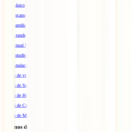
IATI Básico
IATI Escapadas
IATI Familia
IATI Grandes Viajeros
IATI Anual Multiviaje
IATI Estudios
IATI Anulación Premium
Seguro de viaje COVID
Seguro de Salud
Seguro de Hogar
Seguro de Coche
Seguro de Moto
Destinos de interés