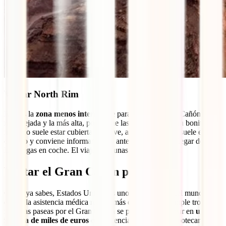
Visitar North Rim
Esta es la
zona menos interesante
para visitar el Gran Cañón. Es la
más alejada y la más alta, por lo que las vistas no son tan bonitas. En
invierno suele estar cubierta de nieve, así que el acceso suele estar
cerrado y conviene informarse con antelación. Podrás llegar desde
Las Vegas en coche. El viaje dura unas 6 horas y media.
Visitar el Gran Cañón protegido
Como ya sabes, Estados Unidos es uno de los países del mundo
donde la asistencia médica resulta más cara. Así, un simple tropezón
mientras paseas por el Gran Cañón se podría transformar en
una
factura de miles de euros
en asistencia médica que hipotecara tu