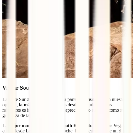
Visitar South Rim
La parte Sur del Gran Cañón es la parte más visitada y, en nuestra
opinión,
la más bonita
. Las vistas desde cualquiera de sus
miradores es increíble y se puede apreciar tanto su altura como su
grandeza de la mejor manera.
La
mejor manera de llegar a South Rim
tanto desde Las Vegas
como desde Los Ángeles es en coche. Hay excursiones de un día