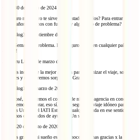
Gema
30 de agosto de 2024
El seguro mochilero te sirve para Estados unidos? Para entrar al
Gran cañon si vamos con furgo hay algún tipo de problema?
IATI Blog
3 de septiembre de 2024
Hola Gema. Sin problema. Este seguro cubre en cualquier país. ¡Un
abrazo!
Jose Cru Lillo
16 de marzo de 2021
Podriais indicarme la mejor agencia para organizar el viaje, somos
mayores y no queremos sorpresas,. Gracias
IATI Blog
18 de marzo de 2021
Hola José, no tenemos el contacto de ninguna agencia en concreto.
Te podemos asesorar, eso sí, con el seguro de viaje idóneo para
Estados Unidos: el IATI Estrella. Cualquier duda en ese sentido
estaremos encantados de ayudare. Un saludo.
marcos
20 de agosto de 2020
Muchas gracias mi sueño es ir a conocer Muchas gracias x la