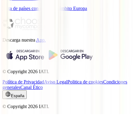
Lista de países con cobertura ámbito Europa
Descarga nuestra
App.
© Copyright
2026
IATI.
Política de Privacidad
Aviso Legal
Politica de cookies
Condiciones
generales
Canal Ético
España
© Copyright
2026
IATI.