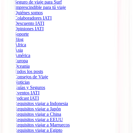
Seguro de viaje para Surf
Imprescindible para tú viaje
Quiénes somos
Colaboradores IATI
Descuento IATI
Opiniones IATI
Soporte
Blog
África
Ásia
América
Europa
Oceania
Todos los posts
Consejos de Viaje
Noticias
Guías y Seguros
Eventos IATI
Podcast IATI
Requisitos viajar a Indonesia
Requisitos viajar a Japón
Requisitos viajar a China
Requisitos viajar a EEUU
Requisitos viajar a Marruecos
Requisitos viajar a Egipto