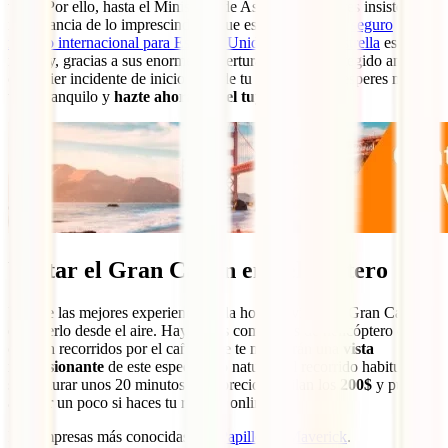
viaje. Por ello, hasta el Ministerio de Asuntos Exteriores insiste en la
importancia de lo imprescindible que es contar con un
seguro
médico internacional para Estados Unidos
. El
IATI Estrella
es el
mejor y, gracias a sus enormes coberturas, estarás protegido ante
cualquier incidente de inicio a fin de tu aventura. No esperes más,
viaja tranquilo y
hazte ahora con el tuyo
:
Visitar el Gran Cañón en helicóptero
Una de las mejores experiencias a la hora de visitar el Gran Cañón
es hacerlo desde el aire. Hay varias compañías de helicóptero que
ofrecen recorridos por el cañón que te mostrarán una
vista
impresionante
de este espectáculo natural. El recorrido habitual
suele durar unos 20 minutos. Los precios oscilan los
200$
y puedes
ahorrar un poco si haces tu reserva online.
Las empresas más conocidas son
Papillon
y
Maverick
.