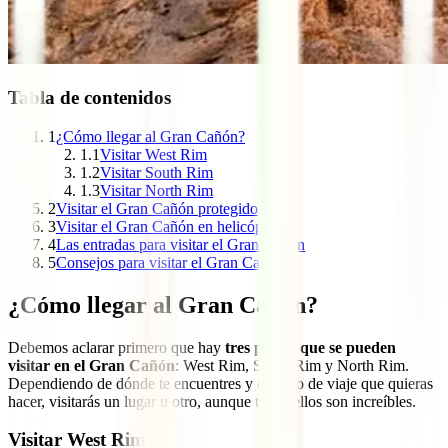
Tabla de contenidos
1
¿Cómo llegar al Gran Cañón?
1.1
Visitar West Rim
1.2
Visitar South Rim
1.3
Visitar North Rim
2
Visitar el Gran Cañón protegido
3
Visitar el Gran Cañón en helicóptero
4
Las entradas para visitar el Gran Cañón
5
Consejos para visitar el Gran Cañón
¿Cómo llegar al Gran Cañón?
Debemos aclarar primero que hay
tres partes que se pueden
visitar en el Gran Cañón
: West Rim, South Rim y North Rim.
Dependiendo de dónde te encuentres y del tipo de viaje que quieras
hacer, visitarás un lugar u otro, aunque todos ellos son increíbles.
Visitar West Rim