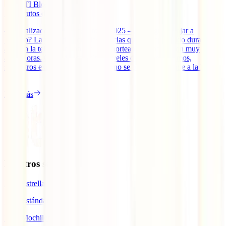
IATI Blog
12
minutos de lectura
– Actualizado el 22 de agosto de 2025 – ¿Es seguro viajar a
México? La verdad es que las noticias que han aparecido durante
años en la televisión sobre el país norteamericano no son muy
alentadoras. Ciudades con altos niveles de violencia, timos,
secuestros exprés… Sin embargo, no se puede ser tajante a la hora
[...]
Leer más
Nuestros seguros
IATI Estrella
IATI Estándar
IATI Mochilero