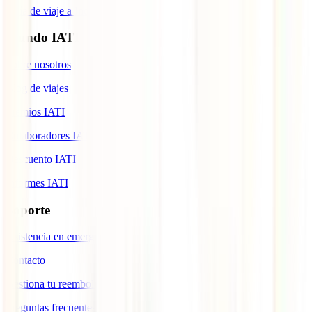
Guía de viaje a Indonesia
Mundo IATI
Sobre nosotros
Blog de viajes
Premios IATI
Colaboradores IATI
Descuento IATI
Informes IATI
Soporte
Asistencia en emergencias
Contacto
Gestiona tu reembolso
Preguntas frecuentes