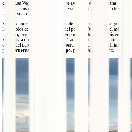
desde Las Vegas en autobús, pero te avisamos de que llegarás
bastante cansado porque ya solo el viaje dura algo más de 5 horas
cada trayecto.
Si optas por este viaje, lo más cómodo es que te alojes en alguno de
los pueblos cercanos a la entrada del parque.
Tusayan
es el más
próximo, pero si buscas algo más económico, lo encontrarás en
Williams, a una hora de la entrada. También hay algunos hoteles
dentro del parque (la opción ideal para ver amaneceres de infarto),
pero
recuerda reservar con tiempo
, pues se agotan rápido.