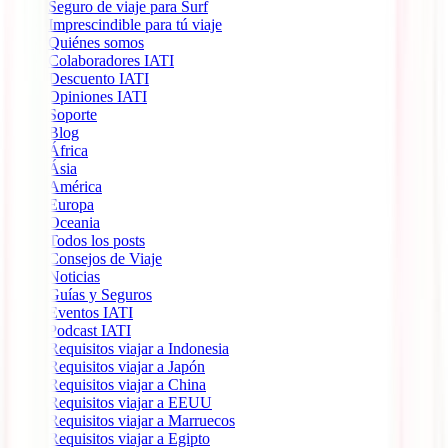
Seguro de viaje para Surf
Imprescindible para tú viaje
Quiénes somos
Colaboradores IATI
Descuento IATI
Opiniones IATI
Soporte
Blog
África
Ásia
América
Europa
Oceania
Todos los posts
Consejos de Viaje
Noticias
Guías y Seguros
Eventos IATI
Podcast IATI
Requisitos viajar a Indonesia
Requisitos viajar a Japón
Requisitos viajar a China
Requisitos viajar a EEUU
Requisitos viajar a Marruecos
Requisitos viajar a Egipto