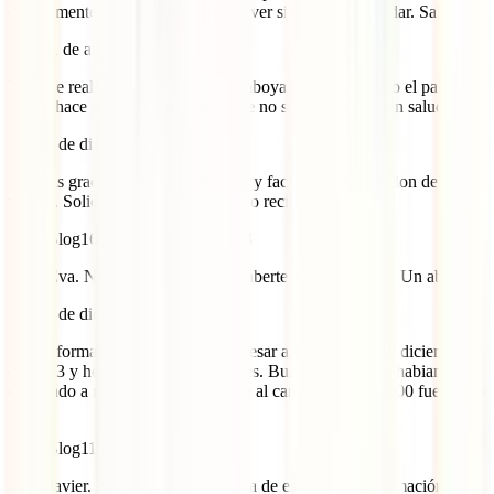
directamente con las autoridades a ver si te pueden ayudar. Saludos.
Frank
1 de abril de 2024
hola, he realizado mi visado a Camboya por evisa hecho el pago la
tarjeta hace tres días y me pone que no se ha cobrado, un saludo
Eva
15 de diciembre de 2023
Muchas gracias por la informacion y facilitar la tramitacion del
visado. Solicite online y en 2 dias lo recibi. Perfecto!
IATI Blog
16 de diciembre de 2023
Hola Eva. Nos hace muy felices haberte podido ayudar. Un abrazo.
Luz
10 de diciembre de 2023
para informarles que acabo de ingresar a Cambodia hoy diciembre 9
de 2023 y hemos pagado 66 dolares. Bueno y como ya habiamos
cambiado a riel fueron 300000 que al cambio del dia 4000 fueron 75
US$.
IATI Blog
11 de marzo de 2024
Hola Javier. No tenemos constancia de ese tipo de información,