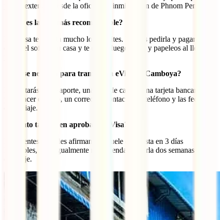
puede extender desde la oficina de inmigración de Phnom Penh.
¿Cuál es la visa más recomendable?
La eVisa te facilita mucho los trámites. Puedes pedirla y pagarla
desde el sofá de tu casa y te evitas luego colas y papeleos al llegar al
país.
¿Qué se necesita para tramitar la eVisa de Camboya?
Necesitarás tu pasaporte, una foto de carnet, una tarjeta bancaria
para hacer el pago, un correo de contacto, un teléfono y las fechas
de tu viaje.
¿Cuánto tardan en aprobar la eVisa?
Las fuentes oficiales afirman que suele estar lista en 3 días
laborables, pero igualmente recomiendan pedirla dos semanas antes
del viaje.