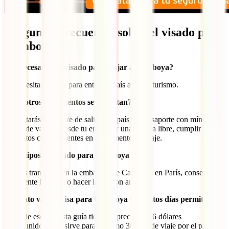
Preguntas frecuentes sobre el visado para
Camboya
¿Es necesario un visado para viajar a Camboya?
Sí, necesitas visado para entrar al país a hacer turismo.
¿Qué otros documentos se necesitan?
Necesitarás un billete de salida del país, un pasaporte con mínimo 6
meses de validez desde tu entrada y una página libre, cumplir los
requisitos covid vigentes en el momento de viaje.
¿Qué tipos de visado para Camboya hay?
Puedes tramitarlo en la embajada de Camboya en París, conseguir
fácilmente la eVisa o hacer la visa on arrival.
¿Cuánto vale la visa para Camboya y cuántos días permite?
A día de escribir esta guía tiene un precio de 36 dólares
estadounidenses y sirve para máximo 30 días de viaje por el país. Se