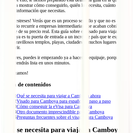
vamos a mostrar cómo conseguirlo, quién lo necesita, cuánto vale y
toda la información que necesitas.
¡No te estreses! Verás que es un proceso sencillo y que no es
necesario recurrir a empresas intermediarias que acaban cobrándote
el doble de su precio real. Esta guía sobre el visado para viajar a
Camboya es tu puerta de entrada a un increíble país que te espera
con maravillosos templos, playas, ciudades y muchos lugares por
descubrir.
Si quieres, puedes ir empezando ya a hacer tu equipaje, porque tu
visa la tendrás lista en unos minutos.
¡Empezamos!
Tabla de contenidos
1
Qué se necesita para viajar a Camboya ahora
2
Visado para Camboya para españoles: paso a paso
3
Cómo conseguir la eVisa para Camboya
4
Otro documento imprescindible para Camboya
5
Preguntas frecuentes sobre el visado para Camboya
Qué se necesita para viajar a Camboya