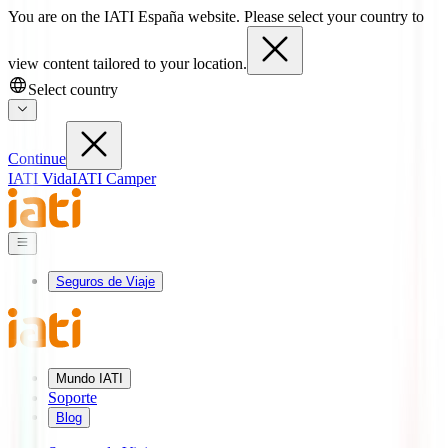
You are on the IATI España website. Please select your country to
view content tailored to your location.
Select country
Continue
IATI Vida
IATI Camper
Seguros de Viaje
Mundo IATI
Soporte
Blog