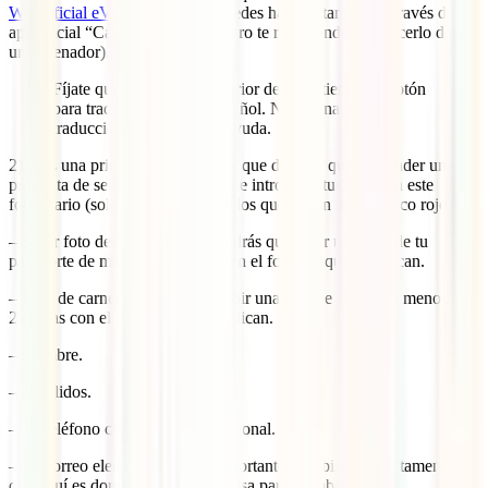
Web oficial eVisa Camboya
. (Puedes hacerlo también a través de la
app oficial “Cambodia eVisa”, pero te recomendamos hacerlo desde
un ordenador).
Fíjate que, en la parte superior derecha tienes un botón
para traducir la web al español. No es una gran
traducción, pero quizá te ayuda.
2) Tras una primera pantalla en la que deberás que responder una
pregunta de seguridad, tendrás que introducir tus datos en este
formulario (solo son obligatorios los que tienen un asterisco rojo):
– Subir foto de tu pasaporte: Tendrás que subir una foto de tu
pasaporte de menos de 2 megas en el formato que te indican.
– Foto de carnet: Tendrás que subir una foto de carnet de menos de
2 megas con el formato que te indican.
– Nombre.
– Apellidos.
– Tu teléfono con prefijo internacional.
– Tu correo electrónico (muy importante escribirlo correctamente ya
que aquí es donde recibirás tu eVisa para Camboya).