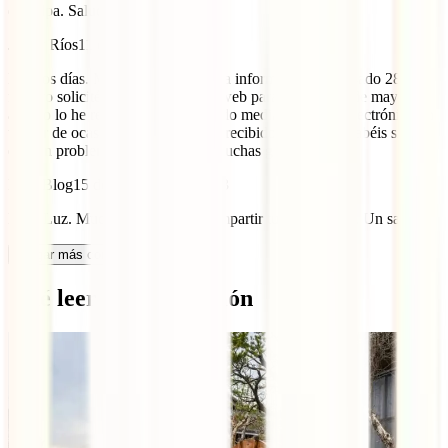
disculpa. Saludos.
Javier Ríos
11 de marzo de 2024
Buenos días. Muchas gracias por la información. El pasado 28 de
febrero solicité el visado desde la web para entrada 12 de mayo y
aún no lo he recibido. He reclamado mediante correo electrónico en
un par de ocasiones y tampoco he recibido respuesta. Sabéis si
existen problemas actualmente? Muchas gracias
IATI Blog
15 de diciembre de 2023
Hola Luz. Muchas gracias por compartir tu experiencia. Un saludo.
Cargar más comentarios
Qué leer a continuación