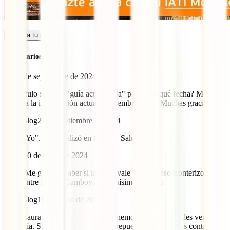
Calcula tu seguro
Comentarios (20)
Yo
21 de septiembre de 2024
El artículo se titula "guía actualizada" pero, ¿en qué fecha? Me
interesa la información actual, septiembre 2024. Muchas gracias.
IATI Blog
23 de septiembre de 2024
Hola "Yo". Se actualizó en febrero. Saludos.
Laura
10 de junio de 2024
Hola! Me gustaría saber si la evisa vale para el paso fronterizo por
tierra entre Laos y Camboya. Muchísimas gracias
IATI Blog
10 de junio de 2024
Hola Laura. La información que tenemos es el que puedes ver en
esta guía. Si no encuentras aquí tu repuesta quizá puedas contactar