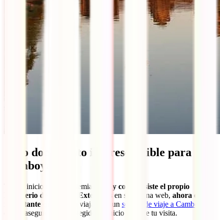
Otro documento imprescindible para
Camboya
Tras el inicio de la pandemia, y
tal y como insiste el propio
Ministerio de Asuntos Exteriores
en su página web,
ahora es más
importante que nunca
viajar con un
seguro de viaje a Camboya
que te asegure estar protegido de inicio a fin de tu visita.