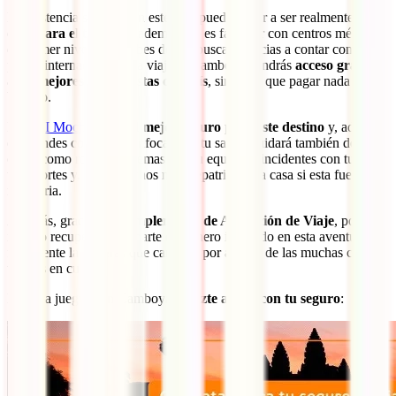
La asistencia sanitaria en este país puede llegar a ser realmente
muy
cara para el turista
y, además, no es fácil dar con centros médicos
de primer nivel si no sabes dónde buscar. Gracias a contar con una
póliza internacional para viajar a Camboya, tendrás
acceso gratuito
a los mejores especialistas del país
, sin tener que pagar nada de tu
bolsillo.
El
IATI Mochilero
es
el mejor seguro para este destino
y, además
de grandes coberturas enfocadas a tu salud, cuidará también de ti en
casos como robo, problemas con tu equipaje, incidentes con tus
transportes y, entre muchos más, repatriación a casa si esta fuera
necesaria.
Además, gracias al
Complemento de Anulación de Viaje
, podrás
incluso recuperar gran parte del dinero invertido en esta aventura si
finalmente la tuvieras que cancelar por alguna de las muchas causas
tenidas en cuenta.
No te la juegues en Camboya y
hazte ahora con tu seguro
: