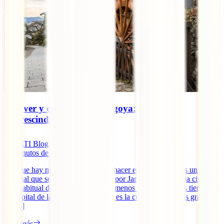
Qué ver y qué hacer en Nagoya: 10 planes
imprescindibles
IATI Blog
16
minutos de lectura
Aunque hay mucho que ver y que hacer en Nagoya, no es un lugar
habitual que se incluya en las rutas por Japón de 15 días (la cifra
más habitual de los viajeros) y aún menos en las de menos tiempo.
La capital de la prefectura de Aichi es la cuarta ciudad más grande
de [...]
Leer más