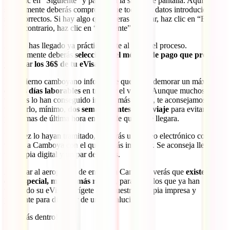
Haz clic en “Siguiente” y pasarás a la siguiente pantalla. Aquí
simplemente deberás comprobar que todos los datos introducidos
sean correctos. Si hay algo que quieras cambiar, haz clic en “Editar”.
De lo contrario, haz clic en “Siguiente”.
Ahora, has llegado ya prácticamente al final del proceso.
Simplemente deberás
seleccionar el método de pago que prefieras
y abonar
los 36$ de tu eVisa
.
El gobierno camboyano informa de que suele demorar un máximo
de
tres días laborables
en tramitar el visado. Aunque muchos
viajeros lo han conseguido incluso más rápido, te aconsejamos
tramitarlo, mínimo,
dos semanas antes de tu viaje
para evitar
problemas de última hora en caso de que no te llegara.
Una vez lo hayan tramitado, recibirás un correo electrónico con tu
visado a Camboya con el que podrás imprimir. Se aconseja llevar
una copia digital y un par de físicas.
Al llegar al aeropuerto de entrada a Camboya verás que
existe una
cola especial, mucho más rápida
, para aquellos que ya han
tramitado su eVisa. Dirígete ahí, muestra tu copia impresa y
prepárate para disfrutar de un país alucinante.
¡Ya estás dentro!