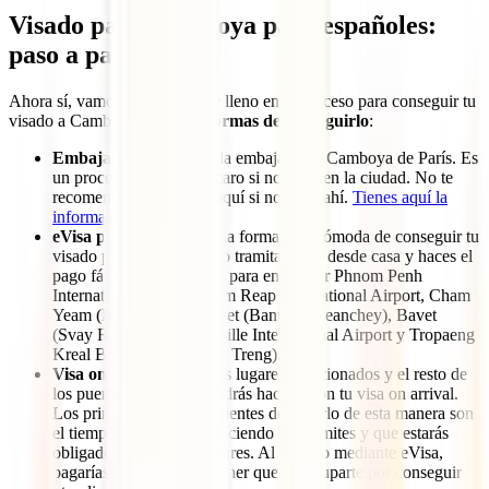
Visado para Camboya para españoles:
paso a paso
Ahora sí, vamos a meternos de lleno en el proceso para conseguir tu
visado a Camboya. Tienes
3 formas de conseguirlo
:
Embajada
: A través de la embajada de Camboya de París. Es
un proceso más lento y caro si no estás en la ciudad. No te
recomendamos hacerlo aquí si no estás ahí.
Tienes aquí la
información
.
eVisa para Camboya
: La forma más cómoda de conseguir tu
visado para Camboya. Lo tramitas todo desde casa y haces el
pago fácilmente. Te sirve para entrar por Phnom Penh
International Airport, Siem Reap International Airport, Cham
Yeam (Koh Kong), Poi Pet (Banteay Meanchey), Bavet
(Svay Rieng), Sihanoukville International Airport y Tropaeng
Kreal Border Post (Stung Treng).
Visa on Arrival
: En estos lugares mencionados y el resto de
los puertos de entrada podrás hacerte con tu visa on arrival.
Los principales inconvenientes de hacerlo de esta manera son
el tiempo que perderás haciendo los trámites y que estarás
obligado a pagar con dólares. Al hacerlo mediante eVisa,
pagarías desde casa sin tener que preocuparte por conseguir