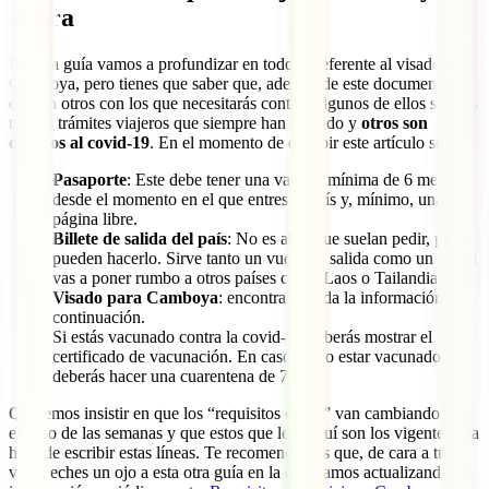
ahora
En esta guía vamos a profundizar en todo lo referente al visado de
Camboya, pero tienes que saber que, además de este documento,
existen otros con los que necesitarás contar. Algunos de ellos son los
típicos trámites viajeros que siempre han existido y
otros son
debidos al covid-19
. En el momento de escribir este artículo son:
Pasaporte
: Este debe tener una validez mínima de 6 meses
desde el momento en el que entres al país y, mínimo, una
página libre.
Billete de salida del país
: No es algo que suelan pedir, pero
pueden hacerlo. Sirve tanto un vuelo de salida como un bus si
vas a poner rumbo a otros países como Laos o Tailandia.
Visado para Camboya
: encontrarás toda la información a
continuación.
Si estás vacunado contra la covid-19 deberás mostrar el
certificado de vacunación. En caso de no estar vacunado,
deberás hacer una cuarentena de 7 días.
Queremos insistir en que los “requisitos covid” van cambiando con
el paso de las semanas y que estos que lees aquí son los vigentes a la
hora de escribir estas líneas. Te recomendamos que, de cara a tu
viaje, eches un ojo a esta otra guía en la que vamos actualizando la