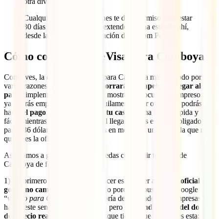
otra divisa.
Cualquiera de las 3 opciones te dará permiso para estar
30 días en el país. Podrás extenderla, una estando ahí,
desde la oficina de inmigración de Phnom Penh.
Cómo conseguir la eVisa para Camboya
Como ves, la eVisa es el visado para Camboya más cómodo por
varias razones. Por un lado
te ahorrarás el papeleo al llegar al
país
. Simplemente te bastará con mostrar tu documento impreso y
ya podrás empezar tu viaje tranquilamente. Por otro lado, podrás
hacer
el pago con tarjeta desde tu casa
de una forma rápida y
fácil, mientras que si lo hicieras al llegar al país estarías obligado a
pagar 36 dólares estadounidenses en metálico, una moneda que ni si
quiera es la oficial del país.
Así, vamos a guiarte para que puedas conseguir tu eVisa de
Camboya de forma muy sencilla.
1) Lo primero que tendrás que hacer es acceder a
la web oficial del
gobierno camboyano
. Mucho ojo porque si buscas en Google
“
visado para Camboya
”, la mayoría de resultados son empresas que
hacen este sencillo proceso por ti, pero
cobrándote más del doble
del precio real
. La web desde la que tienes que hacerlo es esta: