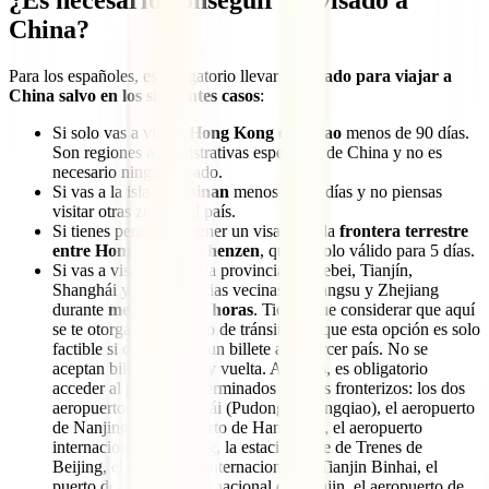
China?
Para los españoles, es obligatorio llevar un
visado para viajar a
China salvo en los siguientes casos
:
Si solo vas a visitar
Hong Kong o Macao
menos de 90 días.
Son regiones administrativas especiales de China y no es
necesario ningún visado.
Si vas a la isla de
Hainan
menos de 30 días y no piensas
visitar otras zonas del país.
Si tienes pensado obtener un visado en la
frontera terrestre
entre Hong Kong y Shenzen
, que es solo válido para 5 días.
Si vas a visitar Pekín, la provincia de Hebei, Tianjín,
Shanghái y las provincias vecinas de Jiangsu y Zhejiang
durante
menos de 144 horas
. Tienes que considerar que aquí
se te otorgará un visado de tránsito, así que esta opción es solo
factible si cuentas con un billete a un tercer país. No se
aceptan billetes de ida y vuelta. Además, es obligatorio
acceder al país por determinados puertos fronterizos: los dos
aeropuertos de Shanghái (Pudong o Hongqiao), el aeropuerto
de Nanjing, el aeropuerto de Hangzhou, el aeropuerto
internacional de Beijing, la estación Este de Trenes de
Beijing, el aeropuerto internacional de Tianjin Binhai, el
puerto de cruceros internacional de Tianjin, el aeropuerto de