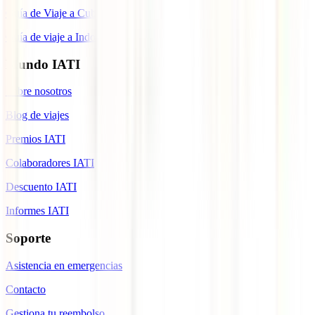
Guía de Viaje a Cuba
Guía de viaje a Indonesia
Mundo IATI
Sobre nosotros
Blog de viajes
Premios IATI
Colaboradores IATI
Descuento IATI
Informes IATI
Soporte
Asistencia en emergencias
Contacto
Gestiona tu reembolso