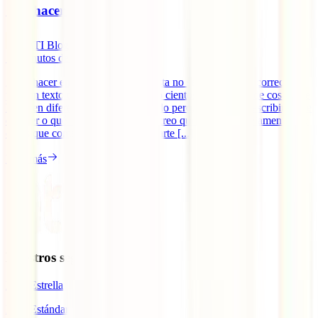
Qué hacer en Auroville
IATI Blog
18
minutos de lectura
¿Qué hacer en Auroville? Quizá esta no sea la pregunta correcta
para un texto como este. He escrito cientos de artículos de cosas que
hacer en diferentes partes del mundo pero, a la hora de escribir sobre
qué ver o qué hacer en Auroville, creo que (aunque obviamente hay
cosas que comentar al respecto), parte [...]
Leer más
Nuestros seguros
IATI Estrella
IATI Estándar