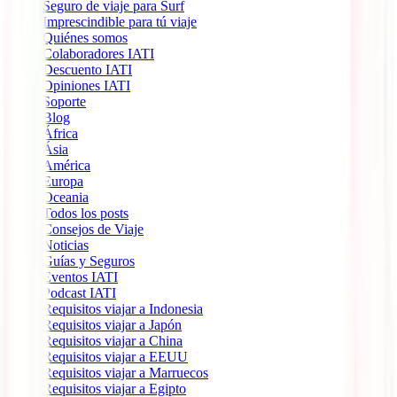
Seguro de viaje para Surf
Imprescindible para tú viaje
Quiénes somos
Colaboradores IATI
Descuento IATI
Opiniones IATI
Soporte
Blog
África
Ásia
América
Europa
Oceania
Todos los posts
Consejos de Viaje
Noticias
Guías y Seguros
Eventos IATI
Podcast IATI
Requisitos viajar a Indonesia
Requisitos viajar a Japón
Requisitos viajar a China
Requisitos viajar a EEUU
Requisitos viajar a Marruecos
Requisitos viajar a Egipto