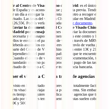
Ir al Centro de Visado Chino de Madrid
: es el único centro
de España y es aconsejable que pidas cita previa. Tendrás que
ir un día a entregar la documentación y otro a recoger el
visado. Las tasas del visado a China regular en Madrid son
126,55€. Podrás verlas detalladas en
este documento
.
Enviar la documentación al Centro de Visado Chino de
Madrid por mensajería
: tienes que enviar la documentación
necesaria y el pasaporte por mensajería a este centro y luego
ellos te enviarán el pasaporte de vuelta a través de MRW. Tú
deberás asumir los costes del envío. El envío de vuelta por
parte del Centro de Visado Chino cuesta entre 13€ y 21€,
dependiendo del punto de España en el que te encuentres.
Cuando el centro de visados reciba la documentación, te
mandarán un aviso para que procedas al pago de las tasas del
visado de turismo a China por transferencia bancaria.
Obtener el visado a China a través de agencias
Ya has visto en los apartados anteriores que es totalmente factible
obtener tu visado para viajar a China por tu cuenta. Sin embargo, si
no tienes tiempo o no quieres complicarte, hay agencias que tramitan
este visado por ti. Debes tener en cuenta que estas suelen cobrar
entre 40€ y 50€ más.