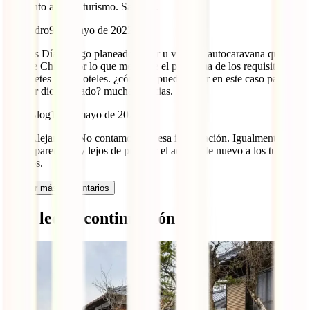
momento a hacer turismo. Saludos.
Alejandro
9 de mayo de 2022
Buenos Días, tengo planeado hacer u viaje en autocaravana que
incluye China, por lo que me surge el problema de los requisitos de
los billetes y los hoteles. ¿cómo se puede hacer en este caso para
obtener dicho visado? muchas gracias.
IATI Blog
10 de mayo de 2022
Hola Alejandro. No contamos con esa información. Igualmente,
China parece muy lejos de permitir el acceso de nuevo a los turistas.
Saludos.
Cargar más comentarios
Qué leer a continuación