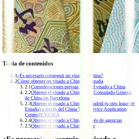
Tabla de contenidos
1
¿Es necesario conseguir un visado a China?
2
Cómo obtener un visado a China en España
2.1
Consideraciones previas sobre el visado a China
2.2
Obtener el visado a China en el Consulado General
de China en Barcelona
2.3
Obtener el visado a China en Madrid (u otro lugar de
España) a través del China Visa Service Application
Center (CVASC)
2.4
Obtener el visado a China a través de agencias
2.5
Obtener el visado a China online
¿Es necesario conseguir un visado a