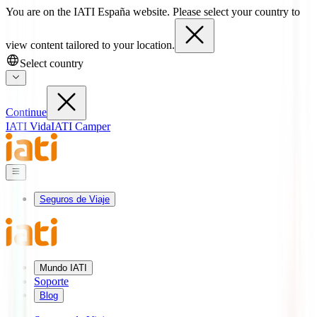
You are on the IATI España website. Please select your country to
view content tailored to your location.
Select country
Continue
IATI Vida
IATI Camper
Seguros de Viaje
Mundo IATI
Soporte
Blog