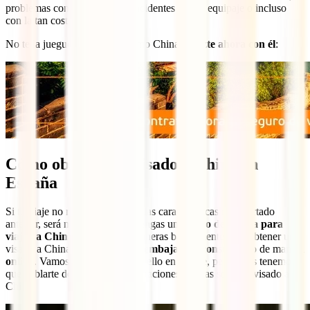
problemas con tu transporte, incidentes con tu equipaje o incluso
con la tan costosa repatriación.
No te la juegues en un país como China y
hazte ahora con él
:
Cómo obtener un visado a China en
España
Si tu viaje no reúne ninguna de las características del apartado
anterior, será necesario que obtengas un
visado de turista para
viajar a China
. Existen dos maneras básicamente para obtener un
visado a China: a través de una
embajada o consulado
o de manera
online
. Vamos a explicarte todo ello en detalle, pero antes tenemos
que hablarte de algunas consideraciones previas sobre el visado a
China.