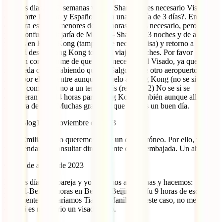
Buenos dias, En 2 semanas viajo a Shanghai, es necesario Visado
(pasaporte Italiano y Español), para una estadía de 3 días?. Entiendo
que para estadías menores de 144 horas, no es necesario, pero es un
poco confuso. Viajaría de Madrid – Shanghai 3 noches y de allí 3
noches en Hong Kong (tampoco se necesita visa) y retorno a
Madrid desde Hong Kong total del viaje 6 noches. Por favor
podrían confirmarme de que no es necesario el Visado, ya que no
me queda claro. Sabiendo que: 1) Salgo desde otro aeropuerto que
no es por el cual entre aunque si vuelo a Hong Kong (no se si
cuenta como destino a un tercer país (region). 2) No se si se
consideran las 144 horas para Hong Kong también aunque allí no se
requiera de visa. Muchas gracias y que tengáis un buen día.
IATI Blog
10 de noviembre de 2023
Hola Emiliano. No queremos darte un dato erróneo. Por ello, te
recomendamos consultar directamente con la embajada. Un abrazo.
Clara
9 de agosto de 2023
Buenos días. Mi pareja y yo viajamos a Filipinas y hacemos:
Madrid-Beijin 3 horas en Beijin y Beijin-Tianfu 9 horas de escala.
Finalmente realizaríamos Tianfu- Manila. En este caso, no me queda
claro si es necesario un visado o no.