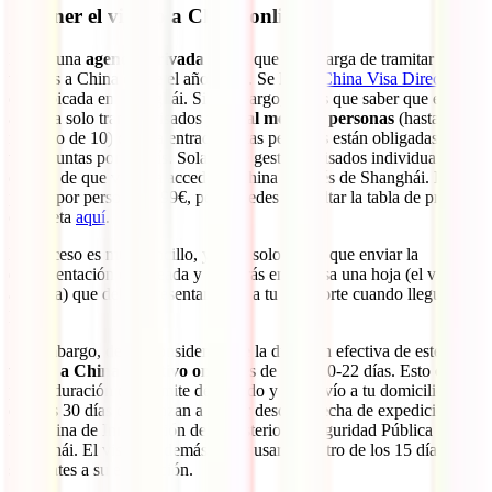
Obtener el visado a China online
Existe una
agencia privada china
que se encarga de tramitar los
visados a China desde el año 2016. Se llama
China Visa Direct
y
está ubicada en Shanghái. Sin embargo, tienes que saber que esta
agencia solo tramita visados
para al menos 2 personas
(hasta un
máximo de 10) de una entrada. Estas personas están obligadas a
viajar juntas por el país. Solamente gestiona visados individuales en
el caso de que vayas a acceder a China a través de Shanghái. El
precio por persona es 99€, pero puedes consultar la tabla de precios
completa
aquí
.
El proceso es muy sencillo, ya que solo tienes que enviar la
documentación escaneada y recibirás en tu casa una hoja (el visado
a China) que debes presentar junto a tu pasaporte cuando llegues al
país.
Sin embargo, debes considerar que la duración efectiva de este
visado a China colectivo online
es de unos 20-22 días. Esto es así
por la duración del trámite del visado y del envío a tu domicilio, ya
que los 30 días comienzan a contar desde la fecha de expedición de
la Oficina de Inmigración de Ministerio de Seguridad Pública en
Shanghái. El visado, además, debe usarse dentro de los 15 días
siguientes a su expedición.