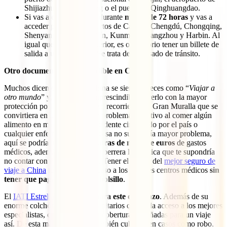
Shijiazhuang Zhengding o el puerto de Qinghuangdao.
Si vas a estar en China durante
menos de 72 horas
y vas a
acceder por los aeropuertos de Cantón, Chengdú, Chongqing,
Shenyang, Dalian, Güilín, Kunming, Hangzhou y Harbin. Al
igual que en el caso anterior, es obligatorio tener un billete de
salida a un tercer país. Se trata de un visado de tránsito.
Otro documento imprescindible en China
Muchos dicen que viajar a China se siente a veces como “
Viajar a
otro mundo
” y, por ello, es imprescindible hacerlo con la mayor
protección posible. Un tropiezo recorriendo la Gran Muralla que se
convirtiera en un esguince, un problema digestivo al comer algún
alimento en mal estado, un accidente circulando por el país o
cualquier enfermedad que en casa no supondría mayor problema,
aquí se podría traducir en
facturas de miles de euros
de gastos
médicos, además de la enorme berrera lingüística que te supondría
no contar con nadie en el país. Tener el apoyo del
mejor seguro de
viaje a China
te asegura el acceso a los mejores centros médicos
sin
tener que pagar nada de tu bolsillo
.
El
IATI Estrella
es el
mejor para este destinazo
. Además de su
enorme colchón para gastos sanitarios que te da acceso a los mejores
especialistas, cuidará de ti con coberturas diseñadas para un viaje
así. De esta manera, estarás también cubierto en casos como robo,