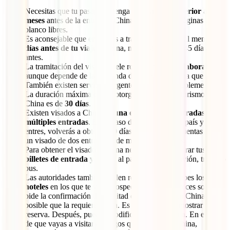
Necesitas que tu pasaporte tenga una
validez superior a 6
meses
antes de la entrada a China y al menos 2 páginas en
blanco libres.
Es aconsejable que empieces a tramitar tu visado al menos
30
días antes de tu viaje
a China, mejor si lo haces 45 días
antes.
La tramitación del visado suele rondar los
5 días laborables
,
aunque depende de la demanda de visados a China que exista.
También existen servicios urgentes si pagas un suplemento.
La duración máxima que te otorga un visado de turismo a
China es de
30 días
.
Existen visados a China de
una entrada, dos entradas y
múltiples entradas
. En el caso de que salgas del país y
entres, volverás a obtener 30 días de estancia si cuentas con
un visado de dos entradas o de múltiples entradas.
Para obtener el visado a China necesitarás demostrar tus
billetes de entrada y salida
al país, ya sean de avión, trenes o
bus.
Las autoridades también suelen requerir que pruebes los
hoteles
en los que te vas a hospedar. Aunque a veces solo se
pide la confirmación de la mitad de la estancia en China, es
posible que la requieran toda. Es suficiente con mostrar una
reserva. Después, puedes modificarla o cancelarla. En el caso
de que vayas a visitar a amigos que residan en China,