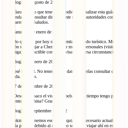
IATI Blog
10 de agosto de 2023
Hola Clara. Puesto que tenemos pendiente actualizar esta guía, te
recomendamos consultar directamente con las autoridades con la
propia aerolínea. Saludos.
José Manuel
20 de enero de 2023
Entiendo que hoy por hoy no se tramita el visado turístico. Mi
intención sería viajar a Chengdú por motivos personales (visitar a
una amiga). ¿Es factible conseguir visado por esa circunstancia?
IATI Blog
23 de enero de 2023
Hola José Manuel. No tenemos ese dato. Deberías consultar con la
embajada. Saludos.
Jokin
27 de septiembre de 2022
Hola! Desde que saco el visado, sabeís cuanto tiempo tengo para
poder entrar en China? Gracias.
IATI Blog
28 de septiembre de 2022
Hola Jokin. No tenemos ese dato y quizá sea necesario actualizar
esta guía porque, debido al covid, no se puede viajar ahí en estos