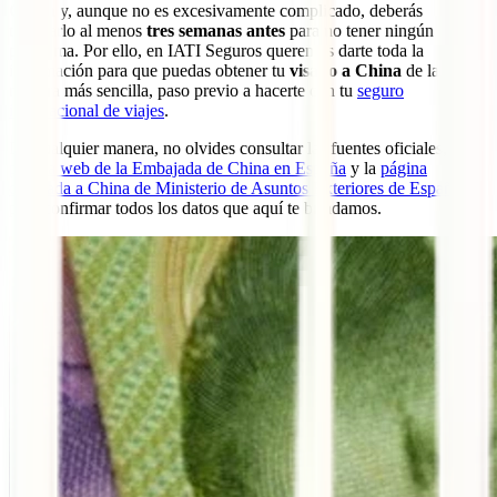
China
y, aunque no es excesivamente complicado, deberás
tramitarlo al menos
tres semanas antes
para no tener ningún
problema. Por ello, en IATI Seguros queremos darte toda la
información para que puedas obtener tu
visado a China
de la
manera más sencilla, paso previo a hacerte con tu
seguro
internacional de viajes
.
De cualquier manera, no olvides consultar las fuentes oficiales, la
página web de la Embajada de China en España
y la
página
dedicada a China de Ministerio de Asuntos Exteriores de España
,
para confirmar todos los datos que aquí te brindamos.