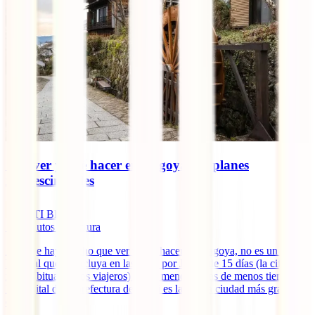
Qué ver y qué hacer en Nagoya: 10 planes
imprescindibles
IATI Blog
16
minutos de lectura
Aunque hay mucho que ver y que hacer en Nagoya, no es un lugar
habitual que se incluya en las rutas por Japón de 15 días (la cifra
más habitual de los viajeros) y aún menos en las de menos tiempo.
La capital de la prefectura de Aichi es la cuarta ciudad más grande
de [...]