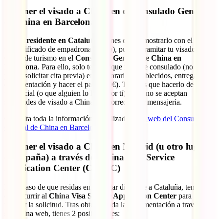
Obtener el visado a China en el Consulado General
de China en Barcelona
Si eres
residente en Cataluña
(tienes que demostrarlo con el DNI o
un certificado de empadronamiento), puedes tramitar tu visado a
China de turismo en el
Consulado General de China en
Barcelona
. Para ello, solo tendrás que ir a este consulado (no se
puede solicitar cita previa) en los horarios establecidos, entregar la
documentación y hacer el pago (60€). Tendrás que hacerlo de forma
presencial (o que alguien lo haga por ti), pues no se aceptan
solicitudes de visado a China por correo o por mensajería.
Consulta toda la información actualizada en
la web del Consulado
General de China en Barcelona
.
Obtener el visado a China en Madrid (u otro lugar
de España) a través del China Visa Service
Application Center (CVASC)
En el caso de que residas en un lugar diferente a Cataluña, tendrás
que recurrir al
China Visa Service Application Center
para
realizar la solicitud. Tras obtener toda la documentación a través de
su página web, tienes 2 posibilidades: