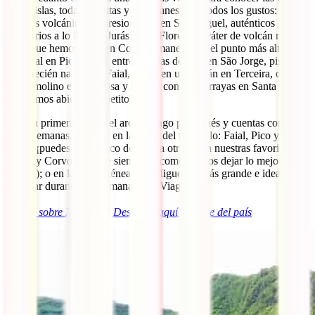
Son 9 islas, todas distintas y con planes para todos los gustos:
lagunas volcánicas impresionantes en São Miguel, auténticos
escenarios a lo Parque Jurásico en Flores, el cráter de volcán más
bello que hemos visto en Corvo, amanecer en el punto más alto de
Portugal en Pico, nadar entre coladas de lava en São Jorge, pisar
tierra recién nacida en Faial, entrar en un volcán en Terceira, dormir
en un molino en Graciosa y bucear con mantarrayas en Santa Maria.
¿Te hemos abierto el apetito?
Si es tu primera vez en el archipiélago portugués y cuentas con una
o dos semanas, céntrate en las islas del triángulo: Faial, Pico y São
Jorge (¡puedes ir en barco de unas a otras!); en nuestras favoritas
Flores y Corvo (aunque siempre recomendamos dejar lo mejor para
el final); o en la heterogénea São Miguel, la más grande e ideal para
explorar durante una semana. Boa Viagem!
ℹ️
¿Más sobre Portugal? Descubre aquí el norte del país