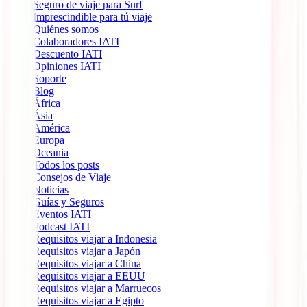
Seguro de viaje para Surf
Imprescindible para tú viaje
Quiénes somos
Colaboradores IATI
Descuento IATI
Opiniones IATI
Soporte
Blog
África
Ásia
América
Europa
Oceania
Todos los posts
Consejos de Viaje
Noticias
Guías y Seguros
Eventos IATI
Podcast IATI
Requisitos viajar a Indonesia
Requisitos viajar a Japón
Requisitos viajar a China
Requisitos viajar a EEUU
Requisitos viajar a Marruecos
Requisitos viajar a Egipto