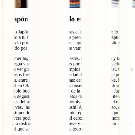
9. Japón, por El mundo es un viaje
¡Por fin Japón ha abierto sus fronteras al turismo! ¿Aún no lo has
añadido a tu lista viajera? Pues no te preocupes porque después de
leernos lo pondrás en el número uno. Japón es nuestro destino
preferido por diversas razones que te vamos a contar.
En primer lugar, es un país de contrastes, pues la tradición y la
tecnología van de la mano. Si paseas por cualquiera de sus ciudades
puedes ver grandes rascacielos y templos de la época feudal. Otro de
los puntos fuertes del país es la variedad de actividades que puedes
realizar, entre ellas nuestras preferidas: cantar en un karaoke, hacer
snorkel en Okinawa, disfrutar de los onsen en Hokkaido, dormir en
un templo budista, etc. ¡Y que decir de la gastronomía! En Japón
puedes degustar una infinidad de platos deliciosos en las diferentes
regiones del país, como el rico okonomiyaki, el tonkatsu, el ramen…
Como ves, ¡hay vida más allá del sushi! Aparte de todo esto, es un
país estupendo para visitar en cualquier época del año, ya que en
primavera podrás ver la floración del cerezo, en otoño el momiji, en
invierno disfrutar de festivales de nieve y en verano alucinar con los
matsuri que se celebran alrededor de todo el país.