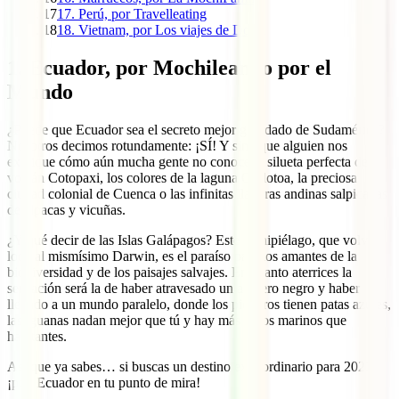
17
17. Perú, por Travelleating
18
18. Vietnam, por Los viajes de Domi
1. Ecuador, por Mochileando por el
Mundo
¿Puede que Ecuador sea el secreto mejor guardado de Sudamérica?
Nosotros decimos rotundamente: ¡SÍ! Y sino que alguien nos
explique cómo aún mucha gente no conoce la silueta perfecta del
volcán Cotopaxi, los colores de la laguna Quilotoa, la preciosa
ciudad colonial de Cuenca o las infinitas llanuras andinas salpicadas
de alpacas y vicuñas.
¿Y qué decir de las Islas Galápagos? Este archipiélago, que volvió
loco al mismísimo Darwin, es el paraíso para los amantes de la
biodiversidad y de los paisajes salvajes. En cuanto aterrices la
sensación será la de haber atravesado un agujero negro y haber
llegado a un mundo paralelo, donde los piqueros tienen patas azules,
las iguanas nadan mejor que tú y hay más lobos marinos que
habitantes.
Así que ya sabes… si buscas un destino extraordinario para 2023,
¡pon Ecuador en tu punto de mira!