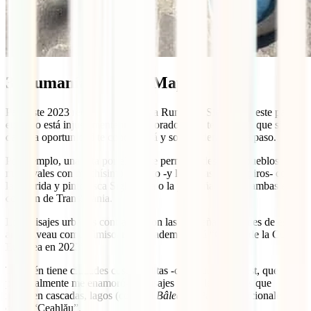
3. Rumanía, por Sin Mapa
Para este 2023 recomiendo viajar a Rumanía. Siento que este país
europeo está injustamente infravalorado, pero te prometo que si le
das una oportunidad te conquistará y sorprenderá a cada paso.
Por ejemplo, una ruta por el país te permitirá descubrir pueblos
medievales con muchísimo encanto -y leyendas de vampiros- como
la colorida y pintoresca Sighișoara o la pequeña Brașov ambas en el
corazón de Transilvania.
Los paisajes urbanos contrastan con las pequeñas ciudades de estilo
art nouveau como Timisoara, que además será “Capital de la Cultura
Europea en 2023”.
También tiene ciudades cosmopolitas -como por Bucarest, que a mi
personalmente me enamoró- o paisajes naturales brutales que
incluyen cascadas, lagos (como el
Bâlea
) o Parques Nacionales
como “Ceahlău”.