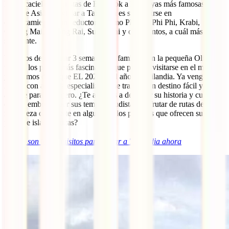
los rascacielos futuristas de Bangkok a las playas más famosas del
Sudeste Asiático, viajar a Tailandia es sumergirse en
emplazamientos tan seductores como Phuket, Phi Phi, Krabi,
Chiang Mai, Chiang Rai, Sukhothai y otros tantos, a cuál más
sugerente.
Venimos de disfrutar 3 semanas en familia, con la pequeña Oli, de
uno de los países más fascinantes que pueden visitarse en el mundo
y podemos decir que EL 2023 es el año de Tailandia. Ya vengas por
libre o con agencia especializada, se trata de un destino fácil y
amable para el viajero. ¿Te apuntas a descifrar su historia y cultura,
dejarte embrujar por sus templos budistas, disfrutar de rutas de
naturaleza o perderte en alguno de los paraísos que ofrecen sus
playas e islas exóticas?
ℹ️
Estos son los requisitos para viajar a Tailandia ahora