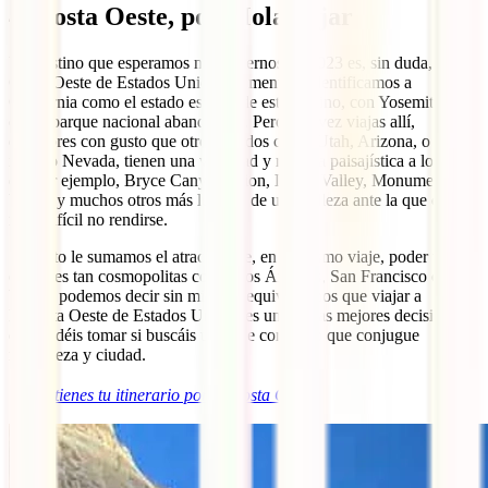
4. Costa Oeste, por Molaviajar
Un destino que esperamos no perdernos en 2023 es, sin duda, la
Costa Oeste de Estados Unidos. A menudo identificamos a
California como el estado estrella de este destino, con Yosemite
como parque nacional abanderado. Pero una vez viajas allí,
descubres con gusto que otros estados como Utah, Arizona, o
incluso Nevada, tienen una variedad y riqueza paisajística a lo largo
de, por ejemplo, Bryce Canyon, Zion, Death Valley, Monument
Valley y muchos otros más lugares de una belleza ante la que es
muy difícil no rendirse.
Si a esto le sumamos el atractivo de, en el mismo viaje, poder visitar
ciudades tan cosmopolitas como Los Ángeles, San Francisco o Las
Vegas, podemos decir sin miedo a equivocarnos que viajar a
la Costa Oeste de Estados Unidos es una de las mejores decisiones
que podéis tomar si buscáis un viaje completo que conjugue
naturaleza y ciudad.
ℹ️
Aquí tienes tu itinerario por la Costa Oeste