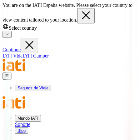
You are on the IATI España website. Please select your country to
view content tailored to your location.
Select country
Continue
IATI Vida
IATI Camper
Seguros de Viaje
Mundo IATI
Soporte
Blog