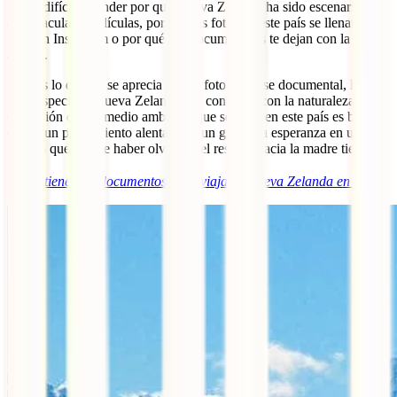
No es difícil entender por qué Nueva Zelanda ha sido escenario de
espectaculares películas, por qué las fotos de este país se llenan de
likes en Instagram o por qué sus documentales te dejan con la boca
abierta.
Pero es lo que no se aprecia en esa foto o en ese documental, lo que
hace especial a Nueva Zelanda. La conexión con la naturaleza y la
comunión con el medio ambiente que se tiene en este país es brutal y
eso es un pensamiento alentador y un grito a la esperanza en un
mundo que parece haber olvidado el respeto hacia la madre tierra.
ℹ️
Aquí tienes los documentos para viajar a Nueva Zelanda en 2023