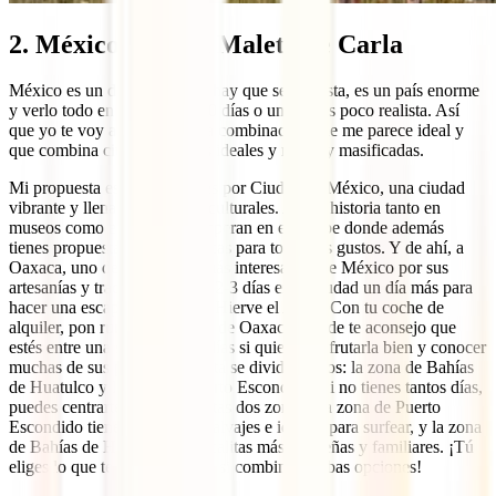
2. México, por La Maleta de Carla
México es un destinazo pero hay que ser realista, es un país enorme
y verlo todo en un viaje de 20 días o un mes es poco realista. Así
que yo te voy a proponer una combinación que me parece ideal y
que combina ciudad y playas ideales y no muy masificadas.
Mi propuesta es que empieces por Ciudad de México, una ciudad
vibrante y llena de opciones culturales. Arte e historia tanto en
museos como en la calle te esperan en esta urbe donde además
tienes propuestas gastronómicas para todos los gustos. Y de ahí, a
Oaxaca, uno de los estados más interesantes de México por sus
artesanías y tradiciones. Pasa 2-3 días en la ciudad un día más para
hacer una escapada a Mitla y Hierve el Agua. Con tu coche de
alquiler, pon rumbo a la costa de Oaxaca, donde te aconsejo que
estés entre una semana y 10 días si quieres disfrutarla bien y conocer
muchas de sus playas. La costa se divide en dos: la zona de Bahías
de Huatulco y la zona de Puerto Escondido. Si no tienes tantos días,
puedes centrarte en una de estas dos zonas. La zona de Puerto
Escondido tiene playas más salvajes e ideales para surfear, y la zona
de Bahías de Huatulco tiene calitas más pequeñas y familiares. ¡Tú
eliges lo que te apetece más o si combinas ambas opciones!