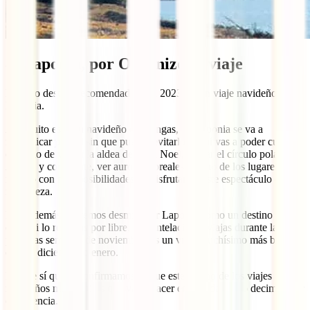
8. Laponia, por Organizo tu viaje
Nuestro destino recomendado para 2023, es un viaje navideño a
Laponia.
A poquito espíritu navideño que tengas, en Laponia se va a
multiplicar por 10 sin que puedas evitarlo. Aquí vas a poder cumplir
el sueño de visitar la aldea de Papá Noel, cruzar el círculo polar
Ártico, y con suerte, ver auroras boreales en uno de los lugares del
mundo con más posibilidades de disfrutar de este espectáculo de la
naturaleza.
Pero además queremos desmitificar Laponia como un destino súper
caro. Si lo reservas por libre, con antelación y viajas durante las
primeras semanas de noviembre, es un viaje muchísimo más barato
que en diciembre o enero.
Lo que sí que te confirmamos es que este es uno de los viajes
navideños más bonitos que vas a hacer en tu vida. Te lo decimos por
experiencia.