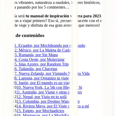
Ciudades vibrantes, naturaleza a raudales, lugares históricos, playa y
montaña pasando por los 5 continentes…
Esta guía será
tu manual de inspiración viajera para 2023
. ¿A
dónde vas a viajar primero? Eso sí, ¡recuerda hacerte con el mejor
seguro de viaje y disfruta de esa gran aventura que mereces!
Tabla de contenidos
1
1. Ecuador, por Mochileando por el Mundo
2
2. México, por La Maleta de Carla
3
3. Rumanía, por Sin Mapa
4
4. Costa Oeste, por Molaviajar
5
5. Islas Azores, por Random Trip
6
6. Tailandia, por Chavetas
7
7. Nueva Zelanda, por Viajando Nuestra Vida
8
8. Laponia, por Organizo tu viaje
9
9. Japón, por El mundo es un viaje
10
10. Nueva York, La 5th con Bleecker St
11
11. Australia, por Viajar y otras pasiones
12
12. Nepal, por Viaja en tu sofá
13
13. Colombia, por Destino Wanderlust
14
14. Riviera Maya, por El Viaje me hizo a mí
15
15. Egipto, por Mochiadictos
16
16. Marruecos, por La MochiFamily