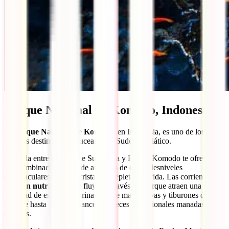
Parque Nacional de Komodo, Indonesia
El
Parque Nacional de Komodo
, en Indonesia, es uno de los
mejores destinos para bucear en el Sudeste Asiático.
Ubicada entre las islas de Sumbawa y Flores, Komodo te ofrecerá
una combinación única de arrecifes de coral, desniveles
espectaculares y aguas cristalinas repletas de vida. Las corrientes
ricas en nutrientes
que fluyen a través del parque atraen una gran
variedad de especies marinas, desde mantarrayas y tiburones de
arrecife hasta ingentes bancos de peces y ocasionales manadas de
delfines.