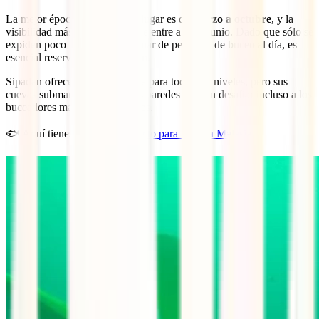
La mejor época para visitar el lugar es de
marzo a octubre
, y la
visibilidad más clara se produce entre abril y junio. Dado que sólo se
expiden poco más de un centenar de permisos de buceo al día, es
esencial reservar con antelación.
Sipadan ofrece buceo accesible para todos los niveles, pero sus
cuevas submarinas y verticales paredes pueden desafiar incluso a los
buceadores más experimentados.
🐟 Aquí tienes el
seguro perfecto para viajar a Malasia