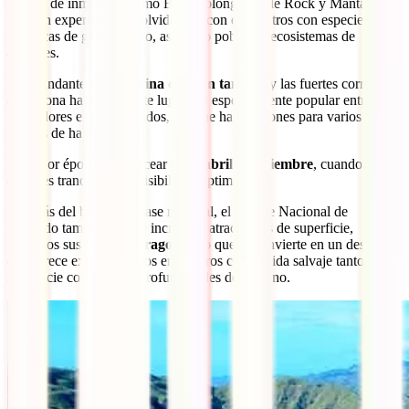
Puntos de inmersión como Batu Bolong, Castle Rock y Manta Alley
brindan experiencias inolvidables, con encuentros con especies
pelágicas de gran tamaño, así como poblados ecosistemas de
arrecifes.
La abundante
vida marina de gran tamaño
y las fuertes corrientes
de la zona hacen que este lugar sea especialmente popular entre los
buceadores experimentados, aunque hay opciones para varios
niveles de habilidad.
La mejor época para bucear es de
abril a noviembre
, cuando el
clima es tranquilo y la visibilidad óptima.
Además del buceo de clase mundial, el Parque Nacional de
Komodo también ofrece increíbles atracciones de superficie,
incluidos sus famosos
dragones
, lo que lo convierte en un destino
que ofrece extraordinarios encuentros con la vida salvaje tanto en la
superficie como en las profundidades del océano.