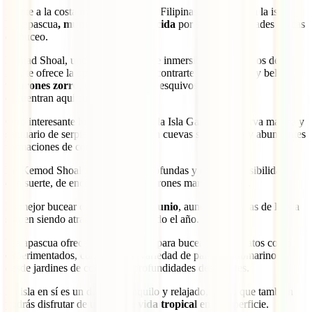
Frente a la costa norte de Cebú, en Filipinas, se encuentra la isla
Malapascua
, mundialmente conocida
por sus oportunidades únicas
de buceo.
Monad Shoal, uno de los puntos de inmersión más famosos de la
isla, te ofrece la oportunidad de encontrarte con los raros y bellos
tiburones zorro
, unos elegantes y esquivos escualos que
encuentran aquí su hábitat natural.
Otro interesante lugar de buceo es la Isla Gato, una reserva marina y
santuario de serpientes marinas con cuevas submarinas y abundantes
formaciones de coral.
En Kemod Shoal las aguas son profundas y existe la posibilidad,
con suerte, de encontrarse con tiburones martillo y tigre.
Es mejor bucear de
noviembre a junio
, aunque las aguas de la isla
siguen siendo atractivas durante todo el año.
Malapascua ofrece opciones tanto para buceadores novatos como
experimentados, con una gran variedad de paisajes submarinos,
desde jardines de coral hasta profundidades desafiantes.
La isla en sí es un destino tranquilo y relajado, por lo que también
podrás disfrutar de una buena
vida tropical
en la superficie.