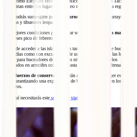
Sitios como Elephant Head Rock, Richelieu Rock y Koh Tachai se
encuentran entre los lugares de buceo más populares de la región.
Aquí podrás sumergirte junto a
tiburones ballena
, mantarrayas,
morenas y tiburones leopardo.
Las mejores condiciones para bucear se dan de
octubre a mayo
,
con meses pico de febrero a abril.
Se puede acceder a las islas Similan tanto con cruceros de buceo de
varios días como con excursiones de una jornada, lo que las hace
ideales para buceadores de todos los niveles, desde aquellos
interesados ​​en arrecifes coloridos hasta los que buscan adrenalina.
Los
esfuerzos de conservación
están ayudando a proteger estas
islas, garantizando una experiencia de buceo de calidad en los años
venideros.
🐟 Aquí necesitarás este
seguro de viaje a Tailandia