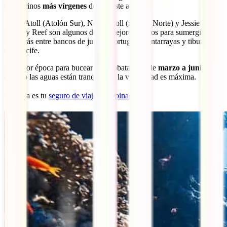
submarinos
más vírgenes
del sudeste asiático.
South Atoll (Atolón Sur), North Atoll (Atolón Norte) y Jessie
Beazley Reef son algunos de los mejores puntos para sumergirte.
Bucearás entre bancos de jureles, tortugas, mantarrayas y tiburones
de arrecife.
La mejor época para bucear en Tubbataha es de
marzo a junio
,
cuando las aguas están tranquilas y la visibilidad es máxima.
🐟 Esta es tu
seguro de viaje a Filipinas