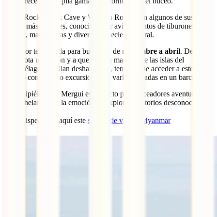
área ofrece una amplia gama de entornos para el buceo.
Black Rock, Shark Cave y Western Rocky son algunos de sus
puntos más notables, conocidos por avistamientos de tiburones
ballena, mantarrayas y diversas especies de coral.
La mejor temporada para bucear es de
noviembre a abril
. Debido a
su remota ubicación y a que la gran mayoría de las islas del
archipiélago se hallan deshabitadas, tendrás que acceder a este
paraíso contratando excursiones de varias jornadas en un barco.
El archipiélago de Mergui es perfecto para buceadores aventureros
que anhelan sentir la emoción de explorar territorios desconocidos.
🐟 Indispensable aquí este
seguro de viaje a Myanmar