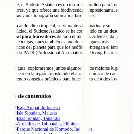
Y es que, el Sudeste Asiático es un tesoro escondido para los
buceadores, ya que ofrece una biodiversidad impresionante, aguas
cristalinas y una topografía submarina fascinante.
Con su cálido clima tropical, su vibrante vida marina y su
accesibilidad, el Sudeste Asiático se ha convertido en un
destino
principal para buceadores
de todo el mundo. Además, da igual el
nivel que tengas, pues también es uno de los lugares más
económicos del planeta para que los neófitos obtengan el famoso
certificado PADI (Professional Association of Diving Instructors) de
buceo.
En esta guía, exploraremos juntos algunos de los mejores lugares
para bucear en la región, mostrando el atractivo único de cada lugar
y ofreciendo consejos prácticos para buceadores de todos los
niveles.
Tabla de contenidos
1
Raja Ampat, Indonesia
2
Isla Sipadan, Malasia
3
Islas Similan, Tailandia
4
Arrecifes de Tubbataha, Filipinas
5
Parque Nacional de Komodo, Indonesia