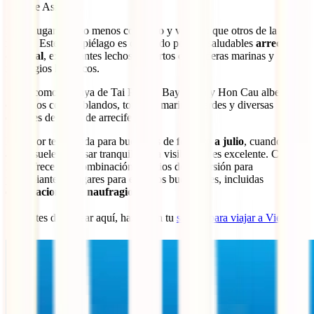
Sudeste Asiático.
Es un lugar mucho menos conocido y visitado que otros de la
región. Este archipiélago es conocido por sus saludables
arrecifes
de coral
, exuberantes lechos cubiertos de praderas marinas y
naufragios históricos.
Sitios como la playa de Tai Phong, Bay Canh y Hon Cau albergan
coloridos corales blandos, tortugas marinas verdes y diversas
especies de peces de arrecife.
La mejor temporada para bucear es de
febrero a julio
, cuando las
aguas suelen reposar tranquilas y la visibilidad es excelente. Con
Dao ofrece una combinación de sitios de inmersión para
principiantes y lugares para expertos buceadores, incluidas
exploraciones de naufragios
.
🐟 Antes de bucear aquí, hazte con tu
seguro para viajar a Vietnam