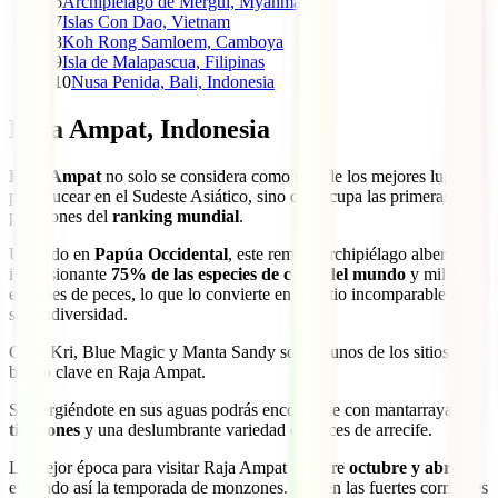
6
Archipiélago de Mergui, Myanmar
7
Islas Con Dao, Vietnam
8
Koh Rong Samloem, Camboya
9
Isla de Malapascua, Filipinas
10
Nusa Penida, Bali, Indonesia
Raja Ampat, Indonesia
Raja Ampat
no solo se considera como uno de los mejores lugares
para bucear en el Sudeste Asiático, sino que ocupa las primeras
posiciones del
ranking mundial
.
Ubicado en
Papúa Occidental
, este remoto archipiélago alberga un
impresionante
75% de las especies de coral del mundo
y miles de
especies de peces, lo que lo convierte en un sitio incomparable por
su biodiversidad.
Cape Kri, Blue Magic y Manta Sandy son algunos de los sitios de
buceo clave en Raja Ampat.
Sumergiéndote en sus aguas podrás encontrarte con mantarrayas,
tiburones
y una deslumbrante variedad de peces de arrecife.
La mejor época para visitar Raja Ampat es entre
octubre y abril
,
evitando así la temporada de monzones. Si bien las fuertes corrientes