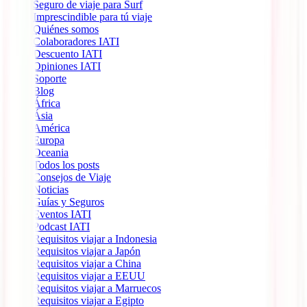
Seguro de viaje para Surf
Imprescindible para tú viaje
Quiénes somos
Colaboradores IATI
Descuento IATI
Opiniones IATI
Soporte
Blog
África
Ásia
América
Europa
Oceania
Todos los posts
Consejos de Viaje
Noticias
Guías y Seguros
Eventos IATI
Podcast IATI
Requisitos viajar a Indonesia
Requisitos viajar a Japón
Requisitos viajar a China
Requisitos viajar a EEUU
Requisitos viajar a Marruecos
Requisitos viajar a Egipto