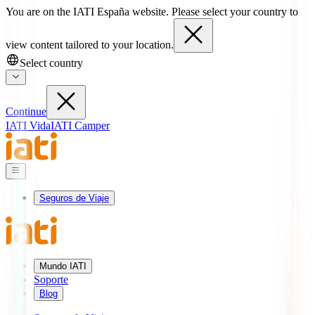
You are on the IATI España website. Please select your country to
view content tailored to your location.
Select country
Continue
IATI Vida
IATI Camper
Seguros de Viaje
Mundo IATI
Soporte
Blog