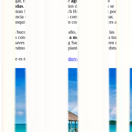
Este lugar, tranquilo y virgen, ofrece
aguas claras y poco
profundas
. Entre los principales sitios de buceo de la isla se
encuentran Rocky Bay y Nudibranch Heaven, conocidos por la
abundancia de especies tan curiosas como caballitos de mar,
nudibranquios y peces pipa (también conocidos como peces aguja).
Puedes bucear aquí durante todo el año, pero encontrarás las
mejores condiciones de
noviembre a mayo
. La atmósfera tranquila
y las suaves corrientes de Koh Rong Samloem lo convierten en un
gran destino para buceadores principiantes y fotógrafos submarinos.
🐟 Este es tu
seguro de viaje a Camboya