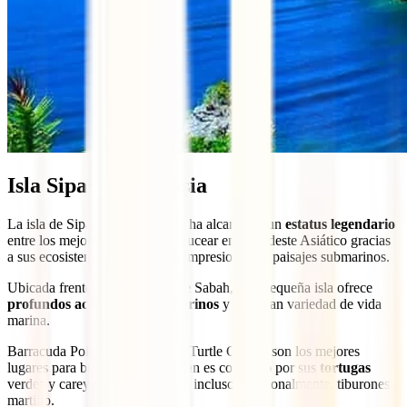
Isla Sipadan, Malasia
La isla de Sipadan, en Malasia, ha alcanzado un
estatus legendario
entre los mejores lugares para bucear en el Sudeste Asiático gracias
a sus ecosistemas únicos y sus impresionantes paisajes submarinos.
Ubicada frente a la costa este de Sabah, esta pequeña isla ofrece
profundos acantilados submarinos
y una gran variedad de vida
marina.
Barracuda Point, South Point y Turtle Cavern son los mejores
lugares para bucear aquí. Sipadan es conocido por sus
tortugas
verdes y carey, sus barracudas e incluso, ocasionalmente, tiburones
martillo.