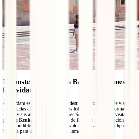
3. Ámsterdam, Países Bajos: Tulipanes y
festividades
Ámsterdam es uno de los mejores destinos europeos donde viajar en
abril gracias al
florecimiento de los tulipanes
, que transforman la
ciudad y sus alrededores en un espectáculo de color. Una visita al
parque Keukenhof
, con millones de flores en plena floración, es
imprescindible. También puedes explorar los campos de tulipanes en
bicicleta para una experiencia más inmersiva.