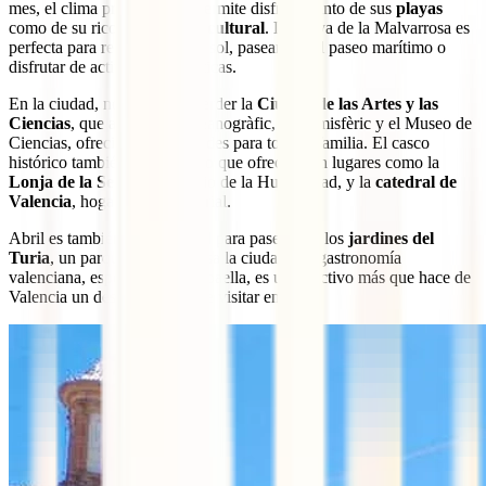
mes, el clima primaveral te permite disfrutar tanto de sus
playas
como de su rico
patrimonio cultural
. La playa de la Malvarrosa es
perfecta para relajarte bajo el sol, pasear por el paseo marítimo o
disfrutar de actividades acuáticas.
En la ciudad, no te puedes perder la
Ciudad de las Artes y las
Ciencias
, que alberga el Oceanogràfic, el Hemisfèric y el Museo de
Ciencias, ofreciendo actividades para toda la familia. El casco
histórico también tiene mucho que ofrecer, con lugares como la
Lonja de la Seda
, Patrimonio de la Humanidad, y la
catedral de
Valencia
, hogar del Santo Grial.
Abril es también un mes ideal para pasear por los
jardines del
Turia
, un parque que atraviesa la ciudad. La gastronomía
valenciana, especialmente la paella, es un atractivo más que hace de
Valencia un destino único que visitar en abril.