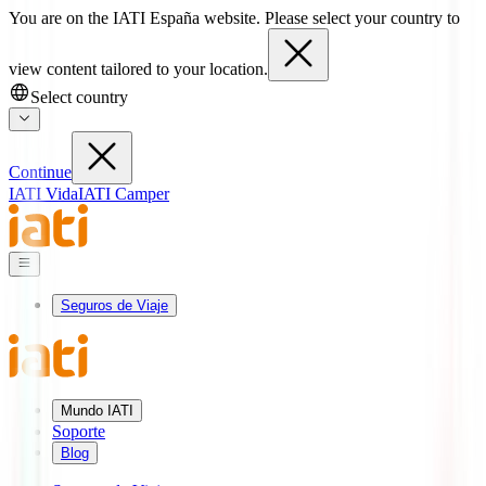
You are on the IATI España website. Please select your country to
view content tailored to your location.
Select country
Continue
IATI Vida
IATI Camper
Seguros de Viaje
Mundo IATI
Soporte
Blog