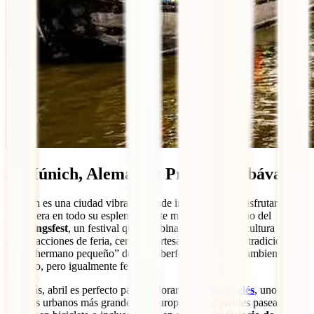
4. Múnich, Alemania: Primavera bávara
Múnich es una ciudad vibrante donde ir en abril para disfrutar de la
primavera en todo su esplendor. Este mes marca el inicio del
Frühlingsfest
, un festival que combina lo mejor de la cultura bávara
con atracciones de feria, cervezas artesanales y música tradicional.
Es el “hermano pequeño” del Oktoberfest y ofrece un ambiente más
relajado, pero igualmente festivo.
Además, abril es perfecto para explorar el
Jardín Inglés
, uno de los
parques urbanos más grandes de Europa, donde puedes pasear,