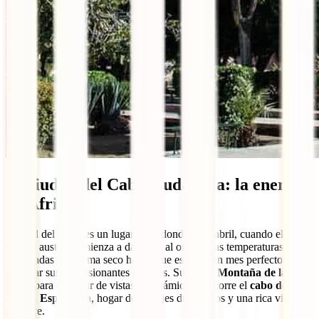
8. Ciudad del Cabo, Sudáfrica: la energía
de África
Ciudad del Cabo es un lugar ideal donde ir en abril, cuando el
verano austral comienza a dar paso al otoño. Las temperaturas
moderadas y el clima seco hacen que este sea un mes perfecto para
explorar sus impresionantes paisajes. Sube a la
Montaña de la
Mesa
para disfrutar de vistas panorámicas o recorre el
cabo de
Buena Esperanza
, hogar de paisajes dramáticos y una rica vida
silvestre.