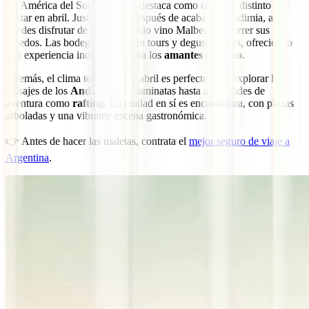
En América del Sur, Mendoza destaca como un lugar distinto que
visitar en abril. Justo un mes después de acabar la vendimia, allí
puedes disfrutar de su reconocido vino Malbec y recorrer sus
viñedos. Las bodegas organizan tours y degustaciones, ofreciendo
una experiencia inolvidable para los
amantes del vino
.
Además, el clima templado de abril es perfecto para explorar los
paisajes de los
Andes
, desde caminatas hasta actividades de
aventura como
rafting
. La ciudad en sí es encantadora, con plazas
arboladas y una vibrante escena gastronómica.
👉 Antes de hacer las maletas, contrata el
mejor seguro de viaje a
Argentina
.