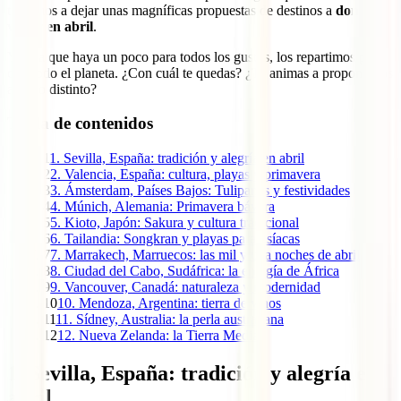
te vamos a dejar unas magníficas propuestas de destinos a
donde
viajar en abril
.
Y para que haya un poco para todos los gustos, los repartimos por
casi todo el planeta. ¿Con cuál te quedas? ¿Te animas a proponernos
alguno distinto?
Tabla de contenidos
1
1. Sevilla, España: tradición y alegría en abril
2
2. Valencia, España: cultura, playas y primavera
3
3. Ámsterdam, Países Bajos: Tulipanes y festividades
4
4. Múnich, Alemania: Primavera bávara
5
5. Kioto, Japón: Sakura y cultura tradicional
6
6. Tailandia: Songkran y playas paradisíacas
7
7. Marrakech, Marruecos: las mil y una noches de abril
8
8. Ciudad del Cabo, Sudáfrica: la energía de África
9
9. Vancouver, Canadá: naturaleza y modernidad
10
10. Mendoza, Argentina: tierra de vinos
11
11. Sídney, Australia: la perla australiana
12
12. Nueva Zelanda: la Tierra Media
1. Sevilla, España: tradición y alegría en
abril