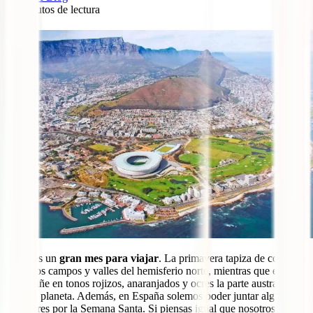
10
minutos de lectura
0
Abril
es un
gran mes para viajar
. La primavera tapiza de coloridas
flores los campos y valles del hemisferio norte, mientras que el
otoño tiñe en tonos rojizos, anaranjados y ocres la parte austral de
nuestro planeta. Además, en España solemos poder juntar algunos
días libres por la Semana Santa. Si piensas igual que nosotros, aquí