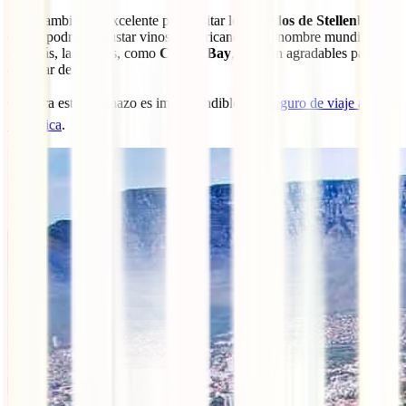
Abril también es excelente para visitar los
viñedos de Stellenbosch
,
donde podrás degustar vinos sudafricanos de renombre mundial.
Además, las playas, como
Camps Bay
, aún son agradables para
disfrutar del sol.
👉 Para este destinazo es imprescindible este
seguro de viaje a
Sudáfrica
.