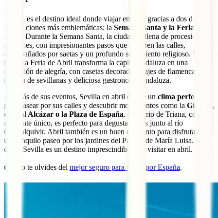
Sevilla es el destino ideal donde viajar en abril gracias a dos de sus
celebraciones más emblemáticas: la
Semana Santa y la Feria de
Abril
. Durante la Semana Santa, la ciudad se llena de procesiones
solemnes, con impresionantes pasos que recorren las calles,
acompañados por saetas y un profundo sentimiento religioso. Más
tarde, la Feria de Abril transforma la capital andaluza en una
explosión de alegría, con casetas decoradas, trajes de flamenca,
música de sevillanas y deliciosa gastronomía andaluza.
Además de sus eventos, Sevilla en abril ofrece un
clima perfecto
para pasear por sus calles y descubrir monumentos como la
Giralda,
el Real Alcázar o la Plaza de España
. El barrio de Triana, con su
ambiente único, es perfecto para degustar tapas junto al río
Guadalquivir. Abril también es un buen momento para disfrutar de
un tranquilo paseo por los jardines del Parque de María Luisa. Sin
duda, Sevilla es un destino imprescindible que visitar en abril.
👉 No te olvides del
mejor seguro para viajar por España
.