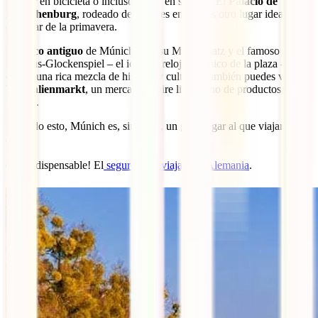
montar en bicicleta o incluso remar en su lago. El
Palacio de
Nymphenburg
, rodeado de jardines en flor, es otro lugar ideal para
disfrutar de la primavera.
El
casco antiguo
de Múnich, con su Marienplatz y el famoso
Rathaus-Glockenspiel – el icónico reloj mecánico de la plaza -, te
ofrece una rica mezcla de historia y cultura. También puedes visitar
Viktualienmarkt
, un mercado al aire libre lleno de productos
locales.
Por todo esto, Múnich es, sin duda, un gran lugar al que viajar en
abril.
👉 ¡Indispensable! El
seguro para viajar por Alemania
.