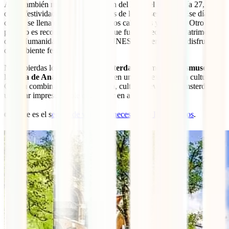
Abril también marca la celebración del
Día del Rey
, el día 27, una
de las festividades más importantes de los Países Bajos. Ese día, la
ciudad se llena de música, mercados callejeros y desfiles. Otro
planazo es recorrer los canales – que fueron declarados Patrimonio
de la Humanidad por parte de la UNESCO – en barco y disfrutar
del ambiente festivo.
No te pierdas los
museos de Ámsterdam
, como el
Rijksmuseum
y
la
Casa de Ana Frank
, que ofrecen una rica experiencia cultural.
Con su combinación de naturaleza, cultura y eventos, Ámsterdam es
un lugar imprescindible que visitar en abril.
👉 Este es el s
eguro de viaje que necesitas en Países Bajos
.