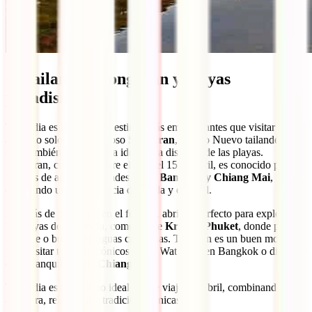
6. Tailandia: Songkran y playas
paradisíacas
Tailandia es uno de los destinos más emocionantes que visitar en
abril, no solo por el famoso
Songkran
, el Año Nuevo tailandés,
sino también por su clima ideal para disfrutar de las playas.
Songkran, celebrado entre el 13 y el 15 de abril, es conocido por sus
batallas de agua en ciudades como
Bangkok y Chiang Mai
,
ofreciendo una experiencia divertida y cultural.
Además de participar en el festival, abril es perfecto para explorar
las playas de Tailandia, como las de
Krabi o Phuket
, donde puedes
relajarte o bucear en aguas cristalinas. También es un buen momento
para visitar templos icónicos como Wat Arun en Bangkok o disfrutar
de la tranquilidad de
Chiang Rai
.
Tailandia es un destino ideal donde viajar en abril, combinando
aventura, relajación y tradiciones únicas.