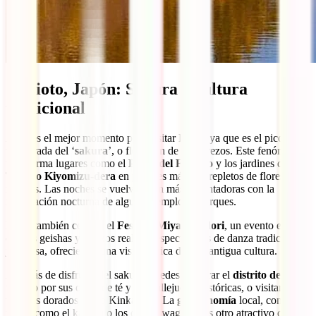
5. Kioto, Japón: Sakura y cultura
tradicional
Abril es el mejor momento para visitar Kioto, ya que es el pico de la
temporada del ‘
sakura
’, o floración de los cerezos. Este fenómeno
transforma lugares como el
Paseo del Filósofo
y los jardines del
Templo Kiyomizu-dera
en paisajes mágicos repletos de flores
rosadas. Las noches se vuelven aún más encantadoras con la
iluminación nocturna de algunos templos y parques.
Kioto también celebra el
Festival Miyako Odori
, un evento en el
que las geishas y maikos realizan espectáculos de danza tradicional
japonesa, ofreciendo una visión única de esta antigua cultura.
Además de disfrutar del sakura, puedes explorar el
distrito de Gion
,
famoso por sus casas de té y sus callejuelas históricas, o visitar los
templos dorados como Kinkaku-ji. La
gastronomía
local, con
platos como el kaiseki o los dulces wagashi, es otro atractivo que