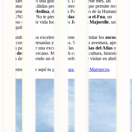
abril, Marrakech es una gran opción. Durante este mes, las
temperaturas son cálidas pero no extremas, lo que permite recorrer
cómodamente la
Medina
, declarada Patrimonio de la Humanidad
por la UNESCO. No te pierdas la
plaza Jemaa el-Fna
, un
bullicioso centro de vida local, ni los
Jardines Majorelle
, un oasis
de tranquilidad.
Abril también es un excelente momento para visitar los
zocos
, donde
podrás comprar artesanías y especias. Si buscas aventura, aprovecha
el clima para hacer una excursión a las
montañas del Atlas
o un
viaje al
desierto
cercano. Marrakech combina cultura, historia y
paisajes únicos, siendo un destino perfecto que visitar en abril.
👉 Contrata desde aquí tu
seguro para viajar a Marruecos
.