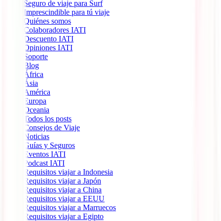
Seguro de viaje para Surf
Imprescindible para tú viaje
Quiénes somos
Colaboradores IATI
Descuento IATI
Opiniones IATI
Soporte
Blog
África
Ásia
América
Europa
Oceania
Todos los posts
Consejos de Viaje
Noticias
Guías y Seguros
Eventos IATI
Podcast IATI
Requisitos viajar a Indonesia
Requisitos viajar a Japón
Requisitos viajar a China
Requisitos viajar a EEUU
Requisitos viajar a Marruecos
Requisitos viajar a Egipto