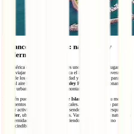
9. Vancouver, Canadá: naturaleza y
modernidad
En América del Norte, Vancouver es uno de los mejores lugares
donde viajar en abril. Este mes marca el inicio de la primavera. Las
flores de los cerezos adornan la ciudad y el clima es ideal para hacer
cosas al aire libre. Pasea por el
Stanley Park
, un impresionante
parque urbano con vistas al mar y montañas.
También puedes explorar
Granville Island
, famosa por su mercado
de alimentos frescos y artesanías locales. Abril es perfecto para
realizar actividades como ciclismo, senderismo o incluso esquiar en
Whistler
, ubicado a solo unas horas. Vancouver combina naturaleza
y modernidad de manera única, haciendo que sea un destino
imprescindible donde ir en abril.