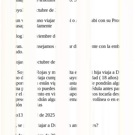
Ivan Toyo
31 de octubre de 2023
Puede un venezolano viajar a Dubai o Abu Dhabi con su Prorroga
en su pasaporte solamente
IATI Blog
1 de noviembre de 2023
Hola Ivan. Te aconsejamos consultar directamente con la embajada.
Un saludo.
Judy Rojas
13 de octubre de 2023
Hola !! Soy Judy Rojas y mi consulta es que mi hija viaja a Dubai y
el mismo dia que viaja cumple su mayoría de edad ( 18 años) pero
su pasaporte y visa están vigentes hasta 2027 , le pondrán algún
problema porque no puedes hacer trámites de cédula antes para
cambiar el documento en visa y pasaporte , ya nos tocaría después
que regrese, le pondrán algun problema en la aerolínea o en en
Migración ?. Gracias
Antonio
13 de abril de 2025
buenas, se puede viajar a Dubai con antecedentes?