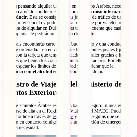
Si estás pensando alquilar un coche en Emiratos Árabes, necesitarás
tanto tu carné de conducir español como el
permiso internacional
de conducir
. Este se consigue en las jefaturas de tráfico de una
manera muy sencilla y podrás agilizar el trámite por vía electrónica.
A la hora de alquilar en Dubái, debes tener en cuenta que casi todas
las compañías te pedirán una
tarjeta de crédito
.
En el país encontrarás carreteras en buen estado y una conducción
bastante ordenada. Ten en cuenta que hay bastantes peajes (que se
pagan con la tarjeta que tengas asociada al alquiler gracias a los
sensores que tienen los coches) y muchísimos radares. Por ello,
debes respetar los límites de velocidad y considerar que la
tolerancia con el alcohol es 0
a la hora de conducir.
Registro de Viajeros del Ministerio de
Asuntos Exteriores
Aunque Emiratos Árabes es un país bastante seguro, nunca está de
más darse de alta en el Registro de Viajeros del MAEC. Puedes
hacerlo online a través de
este enlace
y así te aseguras que se
pondrán en contacto contigo si se da una situación de emergencia o
extrema necesidad.