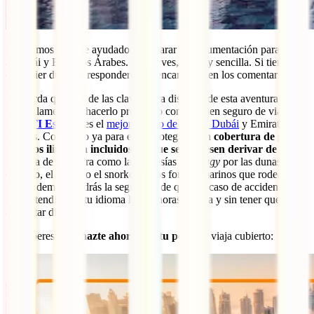
Esperamos haberte ayudado a preparar tu documentación para viajar
a Dubái y Emiratos Árabes. Como ves, es muy sencilla. Si tienes
cualquier duda, te responderemos encantados en los comentarios.
Recuerda que una de las claves para disfrutar de esta aventura
tranquilamente es hacerlo protegido con un buen seguro de viajes.
El
IATI Estrella
es el
mejor seguro de viaje a Dubái
y Emiratos
Árabes. Contrátalo ya para estar protegido con
cobertura de gastos
médicos ilimitada
incluidos los que se pudiesen derivar de
la
práctica de aventura como las travesías en
buggy
por las dunas del
desierto, el buceo o el snorkel en los fondos marinos que rodean al
país. Además, tendrás la seguridad de que, en caso de accidente,
serás atendido en tu idioma las 24 horas del día y sin tener que
adelantar dinero.
No esperes más,
hazte ahora con tu póliza
y viaja cubierto: