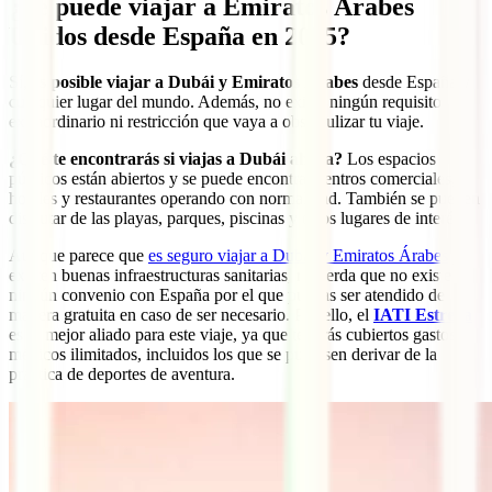
¿Se puede viajar a Emiratos Árabes
Unidos desde España en 2025?
Sí,
es posible viajar a Dubái y Emiratos Árabes
desde España y
cualquier lugar del mundo. Además, no existe ningún requisito
extraordinario ni restricción que vaya a obstaculizar tu viaje.
¿Qué te encontrarás si viajas a Dubái ahora?
Los espacios
públicos están abiertos y se puede encontrar centros comerciales,
hoteles y restaurantes operando con normalidad. También se pueden
disfrutar de las playas, parques, piscinas y otros lugares de interés.
Aunque parece que
es seguro viajar a Dubái y Emiratos Árabes
y
existen buenas infraestructuras sanitarias, recuerda que no existe
ningún convenio con España por el que puedas ser atendido de
manera gratuita en caso de ser necesario. Por ello, el
IATI Estrella
es tu mejor aliado para este viaje, ya que tendrás cubiertos gastos
médicos ilimitados, incluidos los que se pudiesen derivar de la
práctica de deportes de aventura.