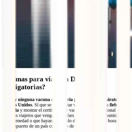
Vacunas para viajar a Dubái,
¿obligatorias?
No hay ninguna vacuna obligatoria para viajar a Emiratos
Árabes Unidos
. Sí que se exige estar vacunado contra la
fiebre
amarilla
y mostrar el certificado de vacunación internacional a
aquellos viajeros que vengan de países con riesgo de transmisión de
la enfermedad o que hayan transitado durante más de 12 horas por
un aeropuerto de un país con riesgo de transmisión.