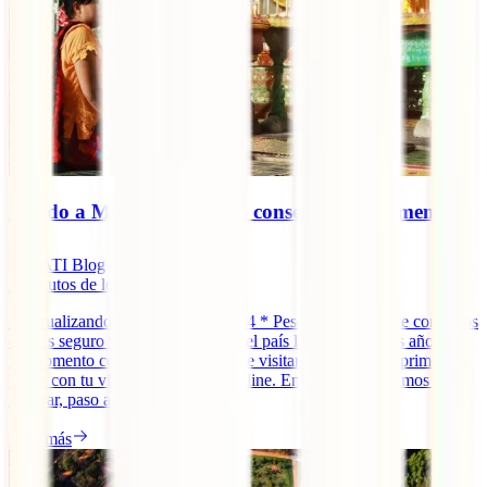
Visado a Myanmar online: conseguirlo fácilmente
IATI Blog
7
minutos de lectura
* Actualizando a diciembre de 2024 * Pese a que, como te contamos
en ¿Es seguro viajar a Myanmar?, el país lleva ya muchos años en
un momento complicado, es posible visitarlo de nuevo si primero te
haces con tu visado a Myanmar online. En esta guía te vamos a
mostrar, paso a paso, cómo [...]
Leer más