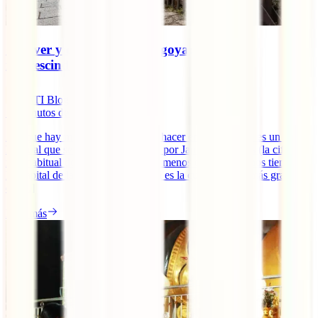
Qué ver y qué hacer en Nagoya: 10 planes
imprescindibles
IATI Blog
16
minutos de lectura
Aunque hay mucho que ver y que hacer en Nagoya, no es un lugar
habitual que se incluya en las rutas por Japón de 15 días (la cifra
más habitual de los viajeros) y aún menos en las de menos tiempo.
La capital de la prefectura de Aichi es la cuarta ciudad más grande
de [...]
Leer más