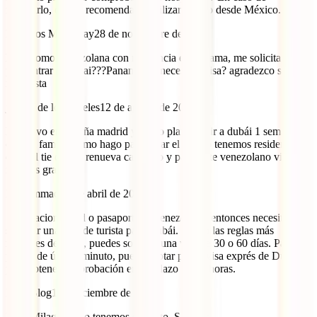
requerirlo, que es recomendable utilizar? Viajo desde México.
Milagros Mundaray
28 de noviembre de 2023
hola, como Venezolana con residencia en Panama, me solicitan visa
para entrar a Dubai???Panameños necesitan visa? agradezco su
respuesta
jessica de los angeles
12 de agosto de 2024
hola vivo en españa madrid y tengo planeado ir a dubái 1 semana
con mi familia como hago para sacar el visado tenemos residencia es
decir el tie que se renueva cada año y pasaporte venezolano vigente,
muchas gracias
Muhammad
17 de abril de 2024
Si tu nacionalidad o pasaporte es venezolano, entonces necesitas
solicitar una visa de turista para Dubái. Según las reglas más
recientes de 2024, puedes solicitar una visa de 30 o 60 días. Para
planes de último minuto, puedes optar por la visa exprés de Dubái
para obtener la aprobación en un plazo de 24 horas.
IATI Blog
1 de diciembre de 2023
Hola Milagros. No tenemos ese dato. Saludos.