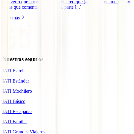
qué ver o qué hacer en Auroville, creo que (aunque obviamente hay
cosas que comentar al respecto), parte [...]
Leer más
Nuestros seguros
IATI Estrella
IATI Estándar
IATI Mochilero
IATI Básico
IATI Escapadas
IATI Familia
IATI Grandes Viajeros