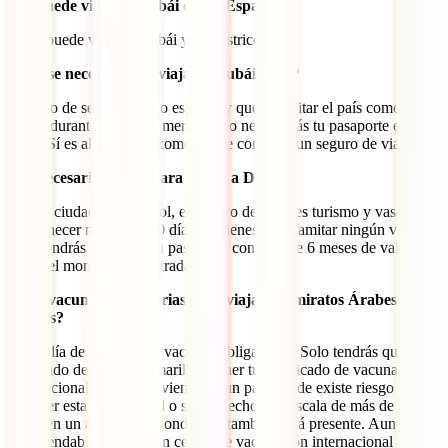
¿Se puede viajar a Dubái desde España?
Sí, se puede viajar a Dubái y sin restricciones.
¿Qué se necesita para viajar a Dubái 2025?
En caso de ser ciudadano español y querer visitar el país como
turista durante 90 días o menos, solo necesitarás tu pasaporte en
regla. Sí es altamente recomendable contratar un seguro de viaje.
¿Es necesario visado para viajar a Dubái?
Si eres ciudadano español, el motivo de viaje es turismo y vas a
permanecer menos de 90 días, no tienes que tramitar ningún visado.
Solo tendrás que tener tu pasaporte con más de 6 meses de validez
desde el momento de entrada.
¿Hay vacunas obligatorias para viajar a Emiratos Árabes
Unidos?
No, a día de hoy no hay vacunas obligatorias. Solo tendrás que estar
vacunado de la fiebre amarilla y tener tu certificado de vacunación
internacional en regla si vienes de un país donde existe riesgo de
contraer esta enfermedad o si has hecho una escala de más de 12
horas en un aeropuerto donde esta también está presente. Aun así, es
recomendable acudir a un centro de vacunación internacional para