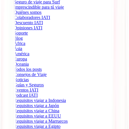
Seguro de viaje para Surf
Imprescindible para tú viaje
Quiénes somos
Colaboradores IATI
Descuento IATI
Opiniones IATI
Soporte
Blog
África
Ásia
América
Europa
Oceania
Todos los posts
Consejos de Viaje
Noticias
Guías y Seguros
Eventos IATI
Podcast IATI
Requisitos viajar a Indonesia
Requisitos viajar a Japón
Requisitos viajar a China
Requisitos viajar a EEUU
Requisitos viajar a Marruecos
Requisitos viajar a Egipto