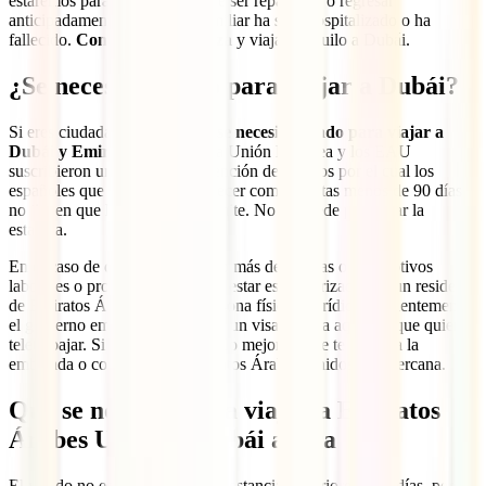
estaremos para ti si tuvieses que ser repatriado o regresar
anticipadamente porque un familiar ha sido hospitalizado o ha
fallecido.
Contrata ya tu póliza
y viaja tranquilo a Dubái.
¿Se necesita visado para viajar a Dubái?
Si eres ciudadano español,
no se necesita visado para viajar a
Dubái y Emiratos Árabes
. La Unión Europea y los EAU
suscribieron un acuerdo de exención de visados por el cual los
españoles que vayan a permanecer como turistas menos de 90 días
no tienen que hacer ningún trámite. No se puede prorrogar la
estancia.
En el caso de que estés viajando más de 90 días o por motivos
laborales o profesionales, debes estar esponsorizado por un residente
de Emiratos Árabes, ya sea persona física o jurídica. Recientemente,
el gobierno emiratí ha aprobado un visado para aquellos que quieran
teletrabajar. Si estás interesado, lo mejor es que te dirijas a la
embajada o consulado de Emiratos Árabes Unidos más cercana.
Qué se necesita para viajar a Emiratos
Árabes Unidos y Dubái ahora
El visado no es obligatorio para estancias inferiores a 90 días, pero,