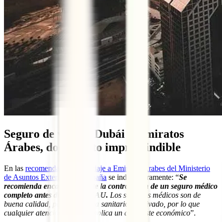
Seguro de viaje a Dubái y Emiratos
Árabes, documento imprescindible
En las
recomendaciones de viaje a Emiratos Árabes del Ministerio
de Asuntos Exteriores de España
se indica claramente: “
Se
recomienda encarecidamente la contratación de un seguro médico
completo antes de viajar a EAU.
Los servicios médicos son de
buena calidad, pero el sistema sanitario es privado, por lo que
cualquier atención médica implica un alto coste económico
”.