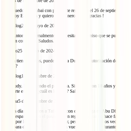
Aida
24 de noviembre de 2024
Hola puedo ir a Dubai con pasaporte renovado el 26 de septiembre
2024 soy Española y quiero ir en Enero 2025, gracias !
IATI Blog
28 de mayo de 2024
Hola Antonio. Normalmente se necesita un permiso que se puede
pedir en comisaría. Saludos.
Antonio
25 de mayo de 2024
Mi hija tiene 17 años, puede viajar a Dubái sin autorización de los
padres ?
IATI Blog
16 de octubre de 2023
Hola Judy. No entiendo el problema. Si viajará con 18 años y
pasaporte en vigor ¿cuál es la duda? Saludos.
Arancha
5 de septiembre de 2023
Buenos días, viajamos a Tailandia con escala larga en Abu Dhabi,
somos españoles con el pasaporte en regla, veo que no hace falta
visado por lo tanto es gratuito entrar, pero entraríamos dos veces, a
la ida para dormir en un hotel y a la vuelta la escala es durante el día,