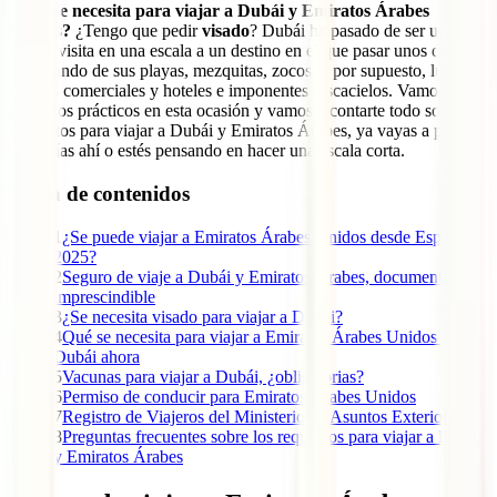
¿Qué se necesita para viajar a Dubái y Emiratos Árabes
Unidos?
¿Tengo que pedir
visado
? Dubái ha pasado de ser un lugar
que se visita en una escala a un destino en el que pasar unos días
disfrutando de sus playas, mezquitas, zocos y, por supuesto, lujosos
centros comerciales y hoteles e imponentes rascacielos. Vamos a
ponernos prácticos en esta ocasión y vamos a contarte todo sobre
requisitos para viajar a Dubái y Emiratos Árabes, ya vayas a pasar
unos días ahí o estés pensando en hacer una escala corta.
Tabla de contenidos
1
¿Se puede viajar a Emiratos Árabes Unidos desde España en
2025?
2
Seguro de viaje a Dubái y Emiratos Árabes, documento
imprescindible
3
¿Se necesita visado para viajar a Dubái?
4
Qué se necesita para viajar a Emiratos Árabes Unidos y
Dubái ahora
5
Vacunas para viajar a Dubái, ¿obligatorias?
6
Permiso de conducir para Emiratos Árabes Unidos
7
Registro de Viajeros del Ministerio de Asuntos Exteriores
8
Preguntas frecuentes sobre los requisitos para viajar a Dubái
y Emiratos Árabes