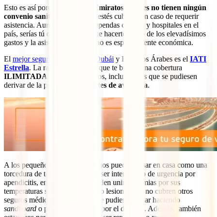
Esto es así porque
España y Emiratos Árabes no tienen ningún
convenio sanitario
por el que estés cubierto en caso de requerir
asistencia. Aunque existen estupendas clínicas y hospitales en el
país, serías tú quien tendrías que hacerte cargo de los elevadísimos
gastos y la asistencia sanitaria no es especialmente económica.
El
mejor seguro de viaje para Dubái
y Emiratos Árabes es el
IATI
Estrella
. La razón principal es que te brinda una cobertura
ILIMITADA
de gastos médicos, incluidos los que se pudiesen
derivar de la práctica de
deportes de aventura
.
A los pequeños incidentes que nos pueden pasar en casa como una
torcedura de tobillo o tener que ser intervenido de urgencia por
apendicitis, en Dubái se les pueden unir lipotimias por sus
temperaturas superiores a 40ºC o lesiones que no cubren otros
seguros médicos como las que te pudiesen pasar haciendo
sandboard
o paseando en
quad
por el desierto. Además, también