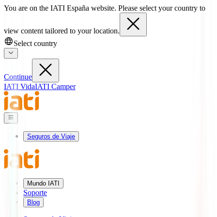
You are on the IATI España website. Please select your country to
view content tailored to your location.
Select country
Continue
IATI Vida
IATI Camper
Seguros de Viaje
Mundo IATI
Soporte
Blog