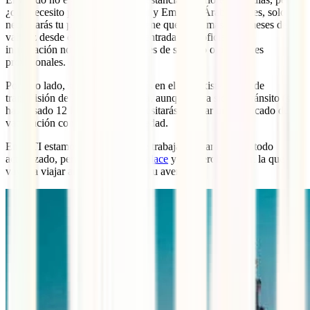
¿qué necesito para viajar a Dubái y Emiratos Árabes? Pues, solo
necesitarás tu
pasaporte
. Este tiene que tener más de 6 meses de
validez desde el momento de la entrada. Los oficiales de
inmigración no admiten pasaportes de servicio o pasaportes
provisionales.
Por otro lado, si vienes de un país en el que existe riesgo de
transmisión de la
fiebre amarilla
, aunque haya sido en tránsito (si
has pasado 12 horas o más), necesitarás mostrar un certificado de
vacunación contra dicha enfermedad.
En IATI estamos constantemente trabajando para tenerlo todo
actualizado, pero consulta
este enlace
y a la aerolínea con la que
vayas a viajar antes de planificar tu aventura.