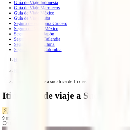
Guía de Viaje Indonesia
Guía de Viaje Marruecos
Guía de Viaje México
Guía de Viaje Cuba
Seguro de viaje para Crucero
Seguro de Viaje México
Seguro de viaje Japón
Seguro de viaje Tailandia
Seguro de viaje China
Seguro de viaje Colombia
Home
Blog
Itinerario de viaje a sudafrica de 15 dias
Itinerario de viaje a Sudáfrica d
IATI Blog
9
minutos de lectura
11