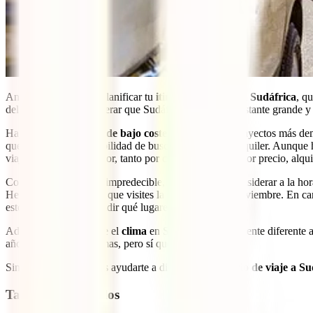
Antes de comenzar a planificar tu
itinerario de viaje a Sudáfrica
, q
del viaje, debes considerar que Sudáfrica es un país bastante grande y 
Hay varias
aerolíneas de bajo coste
que cubren los trayectos más de
que te plantees la posibilidad de buscar un coche de alquiler. Aunque
viajeros, es mucho mejor, tanto por comodidad como por precio, alquil
Como la naturaleza es impredecible, otro aspecto a considerar a la ho
Hermanus, lo mejor es que visites la zona de julio a noviembre. En ca
estos factores para decidir qué lugares visitar.
Además, considera que el
clima
en Sudáfrica es totalmente diferente 
año no son muy extremas, pero sí que varían bastante.
Sin más, hoy queremos ayudarte a diseñar tu
itinerario de viaje a S
Tabla de contenidos