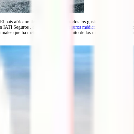
El país africano tiene atractivos para todos los gustos y, aunque los pri
en IATI Seguros , el referente de los
seguros médicos internacionales
, n
nimales que ha metido al país en el circuito de los mejores lugares para