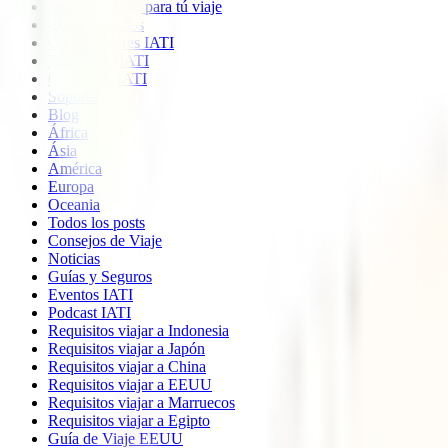
Imprescindible para tú viaje
Quiénes somos
Colaboradores IATI
Descuento IATI
Opiniones IATI
Soporte
Blog
África
Ásia
América
Europa
Oceania
Todos los posts
Consejos de Viaje
Noticias
Guías y Seguros
Eventos IATI
Podcast IATI
Requisitos viajar a Indonesia
Requisitos viajar a Japón
Requisitos viajar a China
Requisitos viajar a EEUU
Requisitos viajar a Marruecos
Requisitos viajar a Egipto
Guía de Viaje EEUU