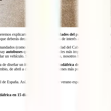
ueremos explicarte algunas
particularidades del país
que debes tener e
que deberás decantarte por 2 o 3 zonas de interés a la hora de decidir.
mandados (como Johannesburgo – Ciudad del Cabo o Ciudad del Cabo – D
 hay
autobuses
que van hacia las ciudades más importantes (algunos de 
ar un vehículo. Siguiendo esta premisa, nosotros hemos diseñado una ru
ra de diseñar un
itinerario de viaje a Sudáfrica de 15 días
es la
tempo
mbio, de abril a diciembre es cuando tienes más posibilidades de ver al 
al de España. Así, durante los meses de verano españoles, en Sudáfrica
udáfrica en 15 días
.