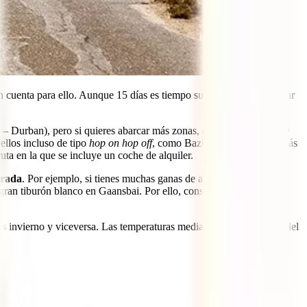
n cuenta para ello. Aunque 15 días es tiempo suficiente para disfrutar
urban), pero si quieres abarcar más zonas, quizás es interesante
ellos incluso de tipo
hop on hop off
, como Bazbus), si sois dos o más
ta en la que se incluye un coche de alquiler.
rada
. Por ejemplo, si tienes muchas ganas de avistar ballenas en
gran tiburón blanco en Gaansbai. Por ello, consulta con antelación
 es invierno y viceversa. Las temperaturas medias en ambas épocas del