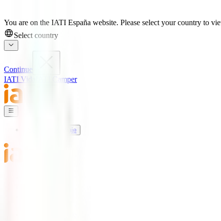
You are on the IATI España website. Please select your country to view
Select country
Continue
IATI Vida
IATI Camper
Seguros de Viaje
Mundo IATI
Soporte
Blog
Seguros de Viaje