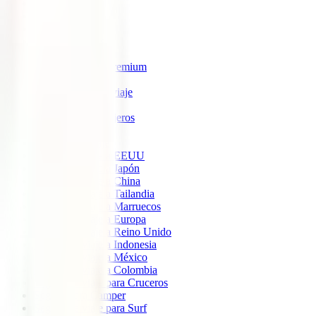
IATI Estrella
IATI Estándar
IATI Familia
IATI Escapadas
IATI Mochilero
IATI Anulación Premium
IATI Básico
IATI Anual Multiviaje
IATI Air Help
IATI Grandes Viajeros
IATI Estudios
Seguros de Viaje
Seguro de viaje a EEUU
Seguro de viaje a Japón
Seguro de viaje a China
Seguro de viaje a Tailandia
Seguro de viaje a Marruecos
Seguro de viaje a Europa
Seguro de viaje a Reino Unido
Seguro de viaje a Indonesia
Seguro de viaje a México
Seguro de viaje a Colombia
Seguro de viaje para Cruceros
Seguro para Camper
Seguro de viaje para Surf