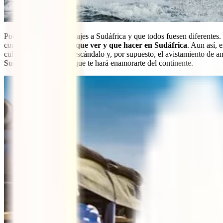
Podrías organizar 15 viajes a Sudáfrica y que todos fuesen diferentes. 
con lo mucho que hay
que ver y que hacer en Sudáfrica
. Aun así, 
culturales, paisajes de escándalo y, por supuesto, el avistamiento de a
Sudáfrica de 15 días
que te hará enamorarte del continente.