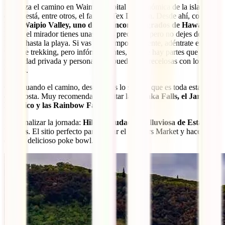
Empieza el camino en Waimea, capital gastronómica de la isla,
donde está, entre otros, el famoso Tex Drive In. Desde ahí, continúa
hasta
Waipio Valley, uno de los rincones sagrados de Hawaii
.
Desde el mirador tienes unas vistas preciosas, pero no dejes de hacer
la ruta hasta la playa. Si vas con tiempo suficiente, adéntrate en el
valle de trekking, pero infórmate antes, ya que hay partes que son
propiedad privada y personas que pueden ser recelosas con los
turistas.
Continuando el camino, descubrirás lo salvaje que es toda esta parte
de la costa. Muy recomendable visitar las
Akaka Falls, el Jardín
Botánico y las Rainbow Falls
.
Para finalizar la jornada:
Hilo, la ciudad más lluviosa de Estados
Unidos
. El sitio perfecto para visitar el Farmers Market y hacerse
con un delicioso poke bowl.