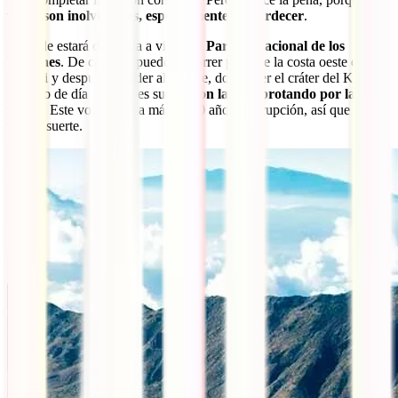
vistas son inolvidables, especialmente al atardecer
.
La tarde estará dedicada a visitar el
Parque Nacional de los
Volcanes
. De camino, puedes recorrer parte de la costa oeste de
Hawaii y después acceder al parque, donde ver el cráter del Kilauea
primero de día y, si tienes suerte,
con la lava brotando por la
noche
. Este volcán lleva más de 20 años en erupción, así que quizás
tengas suerte.