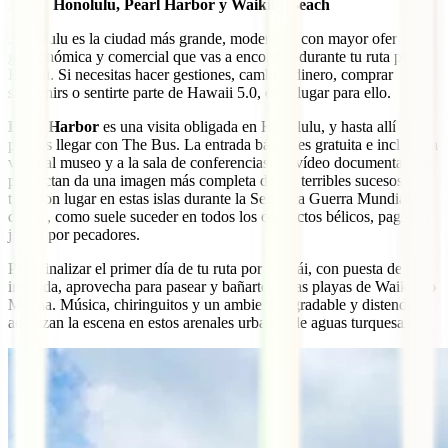
Día 1: Honolulu, Pearl Harbor y Waikiki Beach
Honolulu es la ciudad más grande, moderna y con mayor oferta
gastronómica y comercial que vas a encontrar durante tu ruta por
Hawái. Si necesitas hacer gestiones, cambiar dinero, comprar
souvenirs o sentirte parte de Hawaii 5.0, es el lugar para ello.
Pearl Harbor
es una visita obligada en Honolulu, y hasta allí
puedes llegar con The Bus. La entrada básica es gratuita e incluye la
visita al museo y a la sala de conferencias. El vídeo documental que
proyectan da una imagen más completa de los terribles sucesos que
tuvieron lugar en estas islas durante la Segunda Guerra Mundial, y
donde, como suele suceder en todos los conflictos bélicos, pagaron
justos por pecadores.
Para finalizar el primer día de tu ruta por Hawái, con puesta de sol
incluida, aprovecha para pasear y bañarte en las playas de Waikiki o
Moana. Música, chiringuitos y un ambiente agradable y distendido
aderezan la escena en estos arenales urbanos de aguas turquesas.