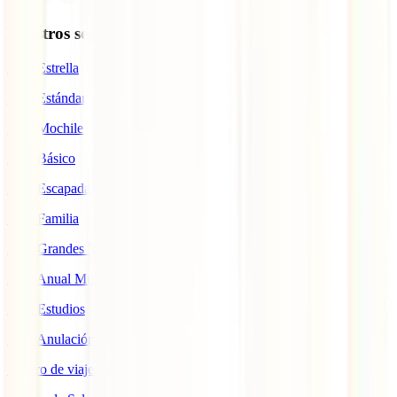
Nuestros seguros
IATI Estrella
IATI Estándar
IATI Mochilero
IATI Básico
IATI Escapadas
IATI Familia
IATI Grandes Viajeros
IATI Anual Multiviaje
IATI Estudios
IATI Anulación Premium
Seguro de viaje COVID