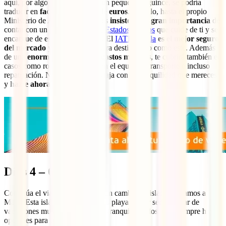
aquí, por algo tan nimio como un pequeño esguince, se podría
traducir en
facturas de miles de euros
. Por ello, hasta el propio
Ministerio de Asuntos Exteriores
insiste en la gran importancia
de
contar con un
seguro de viaje a Estados Unidos
que cuide de ti y se
encargue de este tipo de gastos. El
IATI Estrella
es el mejor seguro
del mercado
y esta diseñado para destinos top como este. Además
de una
enorme cobertura en gastos médicos
, te cubrirá también en
casos como robo, problemas con el equipaje, transporte e incluso
repatriación. No esperes más, viaja con la tranquilidad que mereces
y
hazte ahora con tu seguro
:
Días 4 – 6: Maui
Continúa el viaje a Hawaii con un cambio de isla: ¡nos vamos a
Maui! Esta isla es famosa por sus playas y por ser un lugar de
vacaciones muy exclusivo, pero tranquilos todos, que siempre hay
opciones para todos los bolsillos.