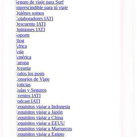
Seguro de viaje para Surf
Imprescindible para tú viaje
Quiénes somos
Colaboradores IATI
Descuento IATI
Opiniones IATI
Soporte
Blog
África
Ásia
América
Europa
Oceania
Todos los posts
Consejos de Viaje
Noticias
Guías y Seguros
Eventos IATI
Podcast IATI
Requisitos viajar a Indonesia
Requisitos viajar a Japón
Requisitos viajar a China
Requisitos viajar a EEUU
Requisitos viajar a Marruecos
Requisitos viajar a Egipto