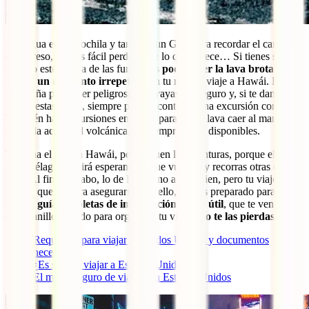
Pon agua en la mochila y también un GPS para recordar el camino
de regreso, es más fácil perderse de lo que parece… Si tienes suerte,
cuando estés cerca de las fumarolas
podrás ver la lava brotar de la
tierra, un momento irrepetible
en tu ruta de viaje a Hawái. Eso sí,
la hazaña puede ser peligrosa. No vayas sin seguro y, si te dan
miedo estas cosas, siempre puedes contratar una excursión con guía.
También hay excursiones en barco para ver la lava caer al mar, pero
según la actividad volcánica, no siempre están disponibles.
Termina el viaje a Hawái, pero siguen las aventuras, porque el
archipiélago seguirá esperando a que vuelvas y recorras otras de sus
islas. Al fin y al cabo, lo de LOST no acabó bien, pero tu viaje
seguro que sí. Para asegurarnos de ello, hemos preparado para ti
estas
3 guías, repletas de información súper útil
, que te vendrán
como anillo al dedo para organizar tu viaje, ¡
no te las pierdas
!:
Requisitos para viajar a Estados Unidos y documentos
necesarios
¿Es seguro viajar a Estados Unidos?
El mejor seguro de viaje para Estados Unidos