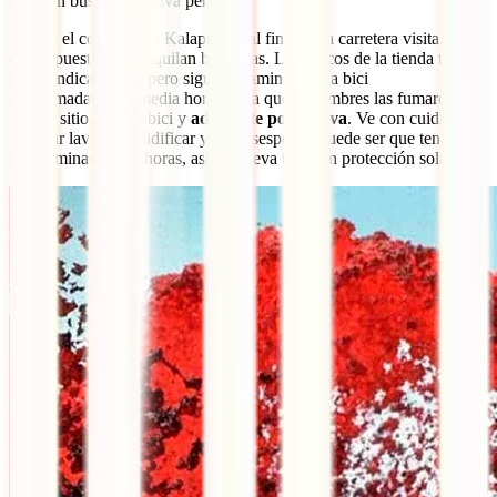
alto: ¡en busca de la lava perdida!
Ve con el coche hasta Kalapana y al final de la carretera visita uno
de los puestos que alquilan bicicletas. Los chicos de la tienda te
darán indicaciones, pero sigue el camino con la bici
aproximadamente media hora, hasta que vislumbres las fumarolas.
En ese sitio, deja la bici y
adéntrate por la lava
. Ve con cuidado de
no pisar lava sin solidificar y no desesperes, puede ser que tengas
que caminar varias horas, así que lleva también protección solar.