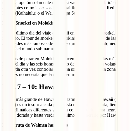
segunda opción solamente es apta si vas en 4×4. Descubrirás sitios
alucinantes como las cascadas Makahiku y Waimoku, la Red Sand
Beach (Kaihalulu) o el Wainapanapa State Park.
Día 6: Snorkel en Molokini
Para el último día del viaje a Hawaii en Maui, una de snorkel en tu
itinerario. El tour de snorkel a Molokini en Maui es una de las
actividades más famosas de la isla y que hará feliz a cualquiera que
le guste el mundo submarino.
Además de parar en Molokini se hacen un par de paradas más a lo
largo del día y las seis horas a bordo del barco se pasan volando.
Recuerda otra vez controlar la crema solar que usas. Esa zona de
arrecifes no necesita que la destrocen más.
Días 7 – 10: Hawaii
La isla más grande de Hawaii, que también se llama
Hawaii (o Big
Island)
es un tesoro a cada paso. Está muy poco poblada, tiene 8
zonas climáticas diferentes y cuenta con playas de arena negra,
blanca, dorada y hasta verde. ¡Seguimos el itinerario por Hawái!
Día 7: ruta de Waimea hasta Hilo