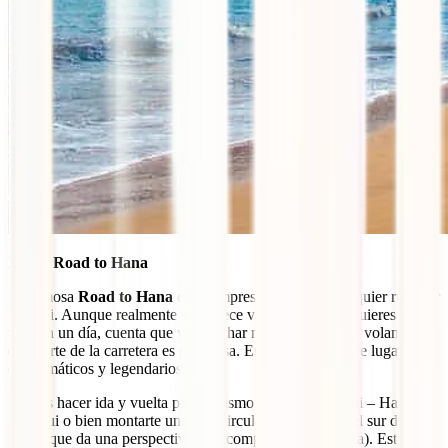
Día 5: Road to Hana
La famosa
Road to Hana
es un imprescindible en cualquier ruta por
Hawaii. Aunque realmente se merece varios días, si la quieres hacer
toda en un día, cuenta que vas a echar más de 8 horas al volante y
que parte de la carretera es peligrosa. Eso sí, está llena de lugares
emblemáticos y legendarios.
Puedes hacer ida y vuelta por el mismo camino: Kahului – Hana –
Kahului o bien montarte una ruta circular pasando por el sur de
Maui, que da una perspectiva más completa (y más larga). Esta