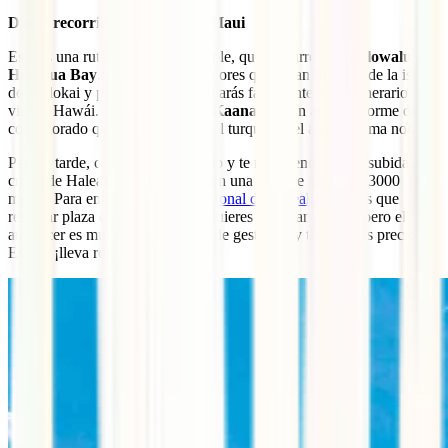
Día 4: recorriendo el oeste de Maui
Esta es una ruta muy recomendable, que discurre entre
Olowalu y
Honolua Bay
. Una ruta de miradores que dejan postales de la isla
de Molokai y playas que no olvidarás fácilmente en tu itinerario de
viaje a Hawái. Nuestra favorita:
Kaanapali
, un arenal enorme de
color dorado que se fusiona con el turquesa del agua. ¡Toma nota!
Para la tarde, cambiamos de tercio y te recomendamos la subida al al
cráter de Haleakala, un volcán con una enorme caldera a 3000
msnm. Para entrar al
Parque Nacional de Haleakala
tienes que
reservar plaza con antelación si quieres ver el amanecer, pero el
atardecer es mucho más sencillo de gestionar y también es precioso.
Eso sí, ¡lleva ropa de abrigo!