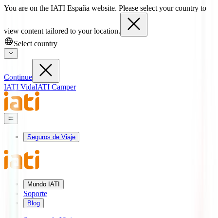
You are on the IATI España website. Please select your country to
view content tailored to your location.
Select country
Continue
IATI Vida
IATI Camper
Seguros de Viaje
Mundo IATI
Soporte
Blog