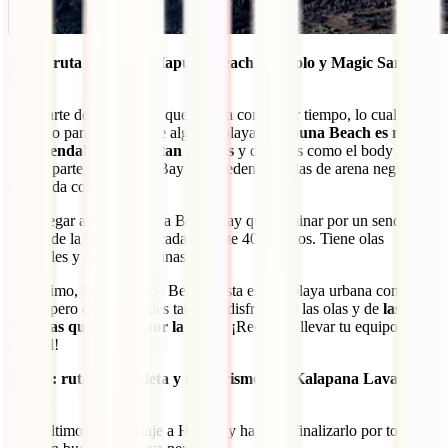
Día 9: ruta de playas Hapuna Beach – Kiholo y Magic Sands
Beach
Esta parte de la isla es la que cuenta con mejor tiempo, lo cual es
propicio para disfrutar de algunas playas.
Hapuna Beach es muy
recomendable si te gustan las olas
y deportes como el body board.
Por su parte, en Kiholo Bay se suceden las calas de arena negra
mezclada con corales.
Para llegar a Makalawena Beach hay que caminar por un sendero en
medio de la lava solidificada durante 40 minutos. Tiene olas
increíbles y aguas cristalinas.
Por último, Magic Sands Beach. Esta es una playa urbana con más
gente, pero donde puedes también disfrutar de las olas y de
las
tortugas que nadan por la orilla
. ¡Recuerda llevar tu equipo de
snorkel!
Día 10: ruta en bicicleta y senderismo por Kalapana Lava
Fields.
Es el último día del viaje a Hawaii y hay que finalizarlo por todo lo