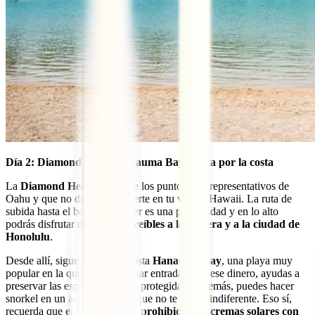
Día 2: Diamond Head, Hanauma Bay y ruta por la costa
La
Diamond Head
es otro de los puntos más representativos de
Oahu y que no deberías perderte en tu viaje a Hawaii. La ruta de
subida hasta el borde del cráter es una preciosidad y en lo alto
podrás disfrutar de
vistas increíbles a la caldera y a la ciudad de
Honolulu
.
Desde allí, sigue el camino hasta
Hanauma Bay
, una playa muy
popular en la que hay que pagar entrada. Con ese dinero, ayudas a
preservar las especies marinas protegidas y además, puedes hacer
snorkel en un acuario natural que no te dejará indiferente. Eso sí,
recuerda que
en Hawái están prohibidas las cremas solares con