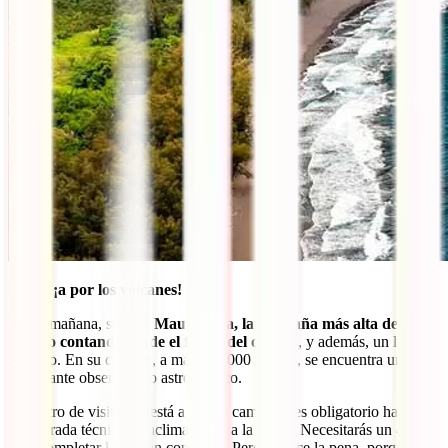
Día 8: ¡a por los volcanes!
Por la mañana, sube al
Mauna Kea, la montaña más alta del
mundo contando desde el fondo del océano
, y además, un lugar
sagrado. En su cumbre, a más de 4000 metros, se encuentra un
importante observatorio astronómico.
El centro de visitantes está a medio camino y es obligatorio hacer
una parada técnica de aclimatación a la altura. Necesitarás un 4×4
para completar la misión con éxito. Pero merece la pena, porque
las