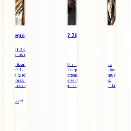
¿Es seguro viajar a México? 2025
IATI Blog
12
minutos de lectura
– Actualizado el 22 de agosto de 2025 – ¿Es seguro viajar a
México? La verdad es que las noticias que han aparecido durante
años en la televisión sobre el país norteamericano no son muy
alentadoras. Ciudades con altos niveles de violencia, timos,
secuestros exprés… Sin embargo, no se puede ser tajante a la hora
[...]
Leer más