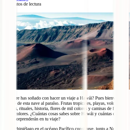
11
minutos de lectura
0
¿Siempre has soñado con hacer un viaje a Hawái? Pues bienvenido
a bordo de esta nave al paraíso. Frutas tropicales, playas, volcanes,
tortugas, rituales, historia, flores de mil colores y camisas de flores
de mil colores. ¿Cuántas cosas sabes sobre Hawái y cuántas crees
que te sorprenderán en tu viaje?
Este archipiélago en el océano Pacífico constituye, junto a Nueva