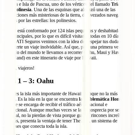
Zelanda e Isla de Pascua, uno de los vértices del llamado
Triángulo
de la Polinesia
. Una de las esquinas que alcanzó una de las
civilizaciones más misteriosas de la tierra, de avezados navegantes
guiados por las estrellas: los polinesios.
Hawaii está conformado por 124 islas pequeñas y deshabitadas y 8
islas principales, por lo que es difícil visitarlas todas en 10 días. Pero
desde IATI Seguros venimos con la idea de despejar tus dudas y
proponerte un viaje inolvidable. Así que, para una primera vez al
otro lado del mundo te llevamos a recorrer Oahu, Maui y Hawái
(Big Island) en este itinerario de viaje por Hawaii.
¡Aloha, viajeros!
Días 1 – 3: Oahu
Oahu
es la isla más importante de Hawaii, aunque no la más
grande. Es la isla en la que se encuentra
la emblemática Honolulu
y la que se encarga de recibir el tráfico aéreo nacional e
internacional. Aunque muchas veces se la menosprecia por ser la isla
principal, no la pierdas de vista porque guarda rincones increíbles.
Además, presenta la ventaja de tener The Bus, un sistema de
autobuses que conecta toda la isla.