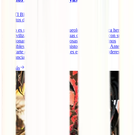
IATI Blog
3
minutos de lectura
México es un tesoro histórico y arqueológico con una rica herencia
de la civilización maya. Estas antiguas ciudades mayas, con sus
impresionantes estructuras y misteriosas ruinas, son destinos
imperdibles para los amantes de la historia y la aventura. Antes de
embarcarte en este viaje fascinante, es esencial que consideres la
importancia de un seguro de [...]
Leer más