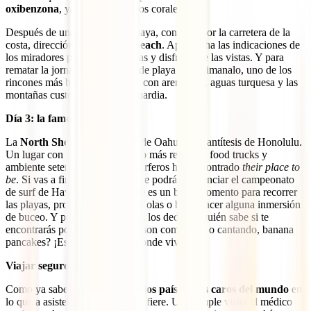
oxibenzona
, ya que destruye los corales.
Después de unas horas en la playa, continúa por la carretera de la
costa, dirección
Waimanalo Beach
. Aprovecha las indicaciones de
los miradores para hacer paradas y disfrutar de las vistas. Y para
rematar la jornada, otra sesión de playa en Waimanalo, uno de los
rincones más bonitos de Oahu, con arena fina, aguas turquesa y las
montañas custodiando la retaguardia.
Día 3: la famosa Northshore
La
North Shore
(Costa Norte de Oahu) es la antítesis de Honolulu.
Un lugar con un carácter mucho más relajado, food trucks y
ambiente setentero donde los surferos han encontrado
their place to
be
. Si vas a finales de noviembre podrás presenciar el campeonato
de surf de Hawaii, pero siempre es un buen momento para recorrer
las playas, probar suerte con las olas o bien, hacer alguna inmersión
de buceo. Y por supuesto, cruza los dedos. ¿Quién sabe si te
encontrarás por allí a Jack Johnson comiendo, o cantando, banana
pancakes? ¡Es donde nació y donde vive!
Viajar seguro por Hawái
Como ya sabes, este es
uno de los países más caros del mundo
en
lo que a asistencia sanitaria se refiere. Una simple visita al médico