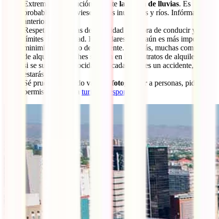
Extrema la precaución durante
la época de lluvias
. Es
probable que atravieses zonas inundadas y ríos. Infórmate con
anterioridad.
Respeta las normas de seguridad a la hora de conducir y los
límites de velocidad. Hay radares, pero aún es más importante
minimizar el riesgo de accidente. Además, muchas compañías
de alquiler de coches señalan en los contratos de alquiler que
si se supera la velocidad indicada y tienes un accidente, no
estarás cubierto.
Sé prudente cuando vayas a
fotografiar
a personas, pide
permiso y practica
turismo responsable
.