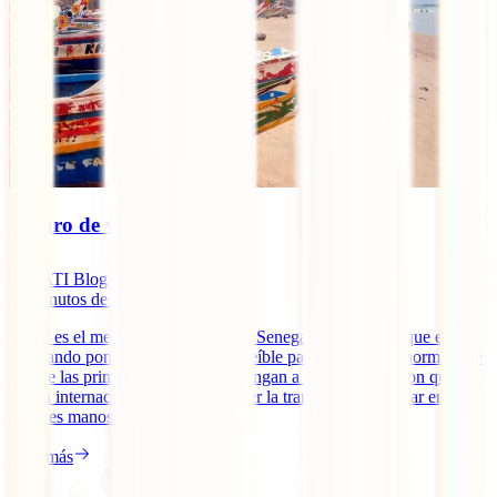
Seguro de viaje a Senegal
IATI Blog
12
minutos de lectura
¿Cuál es el mejor seguro de viaje a Senegal? En caso de que estés
planeando poner rumbo a este increíble país africano, es normal que
una de las primeras cosas que te vengan a la cabeza sea con qué
póliza internacional viajar para tener la tranquilidad de estar en las
mejores manos si algo te [...]
Leer más