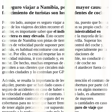
Es seguro viajar a Namibia, pero la mayor causa de
fallecimiento de turistas son los accidentes de coche
Por otro lado, aunque es seguro viajar a Namibia, puesto que buena
parte de los viajeros deciden recorrer el país con su propio coche de
alquiler, es importante saber que
el índice de siniestralidad en
carretera es muy elevado
. Esto ocurre porque la mayoría de las
carreteras de Namibia son pistas de tierra o gravilla. Superar los
límites de velocidad puede suponer perder el control del coche y,
además, es habitual encontrarse con animales, especialmente por la
noche. Por ello, es crucial respetar las recomendaciones de
velocidad máxima, ir con cuidado y, en lo posible, no conducir de
noche. De hecho, muchas empresas de alquiler de coche no
permiten a sus clientes que circulen más allá del atardecer fuera de
grandes ciudades y lo controlan por GPS.
Además, se resalta la importancia de leer con atención el contrato de
alquiler, puesto que se han dado casos de no cobertura por parte del
seguro de accidentes en caso de haber superado en algún momento
la velocidad establecida en el contrato. Por otro lado, es altamente
recomendable contratar el seguro del vehículo de mayores
coberturas para no tener que hacer frente a altas cantidades en caso
de tener algún percance y, por supuesto, un
seguro de viaje
que
responda a la perfección cuando más lo necesites.