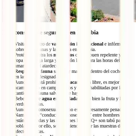
Más consejos de seguridad en Namibia
Visita un centro de
vacunación internacional
e infórmate
sobre las vacunas y la malaria en Namibia.
Protégete contra los
mosquitos
con un buen repelente y lleva
ropa de manga larga y pantalón largo para las horas del
amanecer y el atardecer.
Respeta a la fauna
salvaje y mantente dentro del coche salvo
en las zonas designadas.
Aunque no está prohibida la
acampada
libre, es mejor
acampar solo en campamentos y zonas habilitadas por la
cantidad de fauna salvaje que hay.
Bebe siempre
agua embotellada
y lava bien la fruta y la
verdura crudas.
Aunque la homosexualidad no está expresamente penada en
Namibia, las “conductas homosexuales” entre hombres sí
están castigadas y las relaciones LGTBIQ+ son tabú para la
población. Por ello, se recomienda evitar las muestras de
afecto públicas.