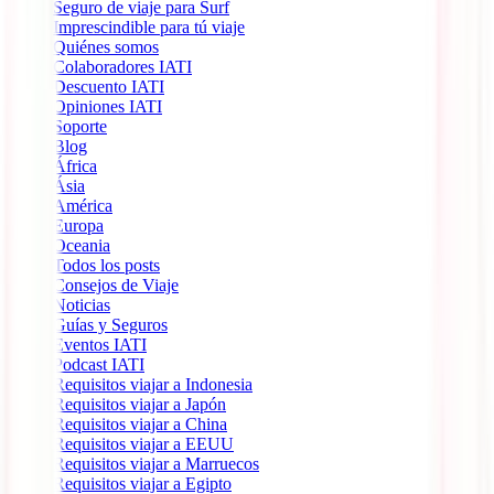
Seguro de viaje para Surf
Imprescindible para tú viaje
Quiénes somos
Colaboradores IATI
Descuento IATI
Opiniones IATI
Soporte
Blog
África
Ásia
América
Europa
Oceania
Todos los posts
Consejos de Viaje
Noticias
Guías y Seguros
Eventos IATI
Podcast IATI
Requisitos viajar a Indonesia
Requisitos viajar a Japón
Requisitos viajar a China
Requisitos viajar a EEUU
Requisitos viajar a Marruecos
Requisitos viajar a Egipto