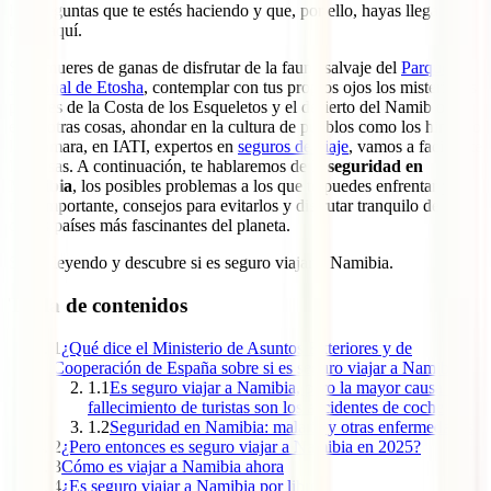
las preguntas que te estés haciendo y que, por ello, hayas llegado
hasta aquí.
Si te mueres de ganas de disfrutar de la fauna salvaje del
Parque
Nacional de Etosha
, contemplar con tus propios ojos los misteriosos
paisajes de la Costa de los Esqueletos y el desierto del Namib o,
entre otras cosas, ahondar en la cultura de pueblos como los himba o
los damara, en IATI, expertos en
seguros de viaje
, vamos a facilitarte
las cosas. A continuación, te hablaremos de la
seguridad en
Namibia
, los posibles problemas a los que te puedes enfrentar y, lo
más importante, consejos para evitarlos y disfrutar tranquilo de uno
de los países más fascinantes del planeta.
Sigue leyendo y descubre si es seguro viajar a Namibia.
Tabla de contenidos
1
¿Qué dice el Ministerio de Asuntos Exteriores y de
Cooperación de España sobre si es seguro viajar a Namibia?
1.1
Es seguro viajar a Namibia, pero la mayor causa de
fallecimiento de turistas son los accidentes de coche
1.2
Seguridad en Namibia: malaria y otras enfermedades
2
¿Pero entonces es seguro viajar a Namibia en 2025?
3
Cómo es viajar a Namibia ahora
4
¿Es seguro viajar a Namibia por libre?