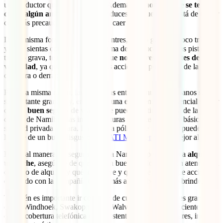
un conductor que sepa moverse. Además,
es normal que se te
cruce algún animal
mientras conduces, así que nunca está de más ir
con más precaución, sobre todo al caer el sol.
De la misma forma, aunque encuentres, por lo general, poco tráfico
y ya te sientas confiado con la forma de conducción en las pistas de
tierra o grava, te recomendamos que
no superes los límites de
velocidad
, ya que no son raros los accidentes por salidas de la
carretera o derrapes.
Por esta misma razón, las distancias entre los núcleos urbanos suelen
ser bastante grandes y, en caso de una emergencia, es esencial contar
con un
buen seguro de viajes
que pueda asistirte. Fuera de la
capital de Namibia, las infraestructuras médicas son muy básicas y la
sanidad privada es cara. Llevar una póliza que te proteja puede
librarte de un buen disgusto y el
IATI Mochilero
es tu mejor aliado.
De igual manera, es seguro viajar a Namibia, pero si vas a
alquilar
un coche
, asegúrate de que está en buen estado y lee con atención el
contrato de alquiler y qué te incluye y qué no el seguro de accidente,
eligiendo con la compañía el que más altas coberturas te brinde.
También es importante ir con algo de cuidado en ciudades grandes
como Windhoek, Swakopmund y Walvis Bay y ser consciente de
que la cobertura telefónica es inexistente en muchos lugares, incluso