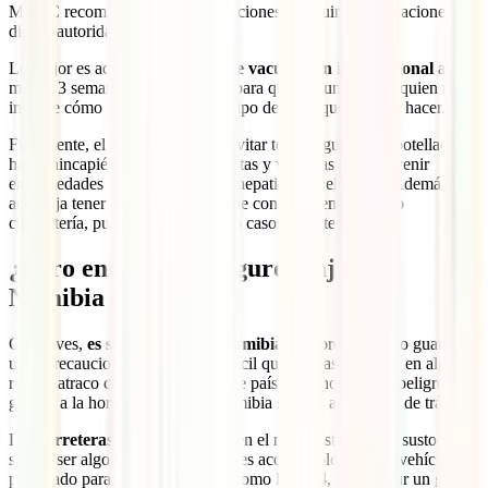
MAEC recomienda tomar precauciones y seguir las indicaciones de
dichas autoridades.
Lo mejor es acudir a un
centro de vacunación internacional
al
menos 3 semanas antes del viaje para que sea un médico quien te
indique cómo proceder según el tipo de viaje que vayas a hacer.
Finalmente, el MAEC aconseja evitar tomar agua no embotellada y
hacer hincapié en el lavado de frutas y verduras para prevenir
enfermedades tropicales como la hepatitis E o el cólera. Además,
aconseja tener cuidado a la hora de consumir embutidos o
charcutería, pues se han detectado casos de listeriosis.
¿Pero entonces es seguro viajar a
Namibia en 2025?
Como ves,
es seguro viajar a Namibia
siempre y cuando guardes
unas precauciones básicas. Es difícil que te veas envuelto en algún
robo o atraco con violencia en este país africano, pero el peligro más
grande a la hora de viajar por Namibia son los accidentes de tráfico.
Las
carreteras
no están siempre en el mejor estado y los sustos
suelen ser algo habitual. Por ello, es aconsejable ir en un vehículo
preparado para este tipo de vías, como los
4×4
, o contratar un guía o