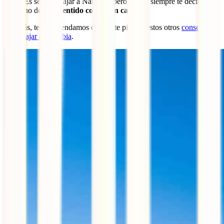
Es seguro viajar a Namibia, pero, como siempre te decimos,
no dejes el
sentido común en casa
.
Además, te recomendamos que no te pierdas estos otros
consejos
para viajar a Namibia
.