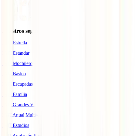
Nuestros seguros
IATI Estrella
IATI Estándar
IATI Mochilero
IATI Básico
IATI Escapadas
IATI Familia
IATI Grandes Viajeros
IATI Anual Multiviaje
IATI Estudios
IATI Anulación Premium