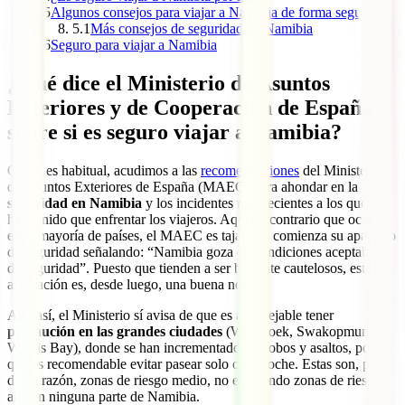
5
Algunos consejos para viajar a Namibia de forma segura
5.1
Más consejos de seguridad en Namibia
6
Seguro para viajar a Namibia
¿Qué dice el Ministerio de Asuntos
Exteriores y de Cooperación de España
sobre si es seguro viajar a Namibia?
Como es habitual, acudimos a las
recomendaciones
del Ministerio
de Asuntos Exteriores de España (MAEC) para ahondar en la
seguridad en Namibia
y los incidentes más recientes a los que se
han tenido que enfrentar los viajeros. Aquí, al contrario que ocurre
en la mayoría de países, el MAEC es tajante y comienza su apartado
de seguridad señalando: “Namibia goza de condiciones aceptables
de seguridad”. Puesto que tienden a ser bastante cautelosos, esta
afirmación es, desde luego, una buena noticia.
Aun así, el Ministerio sí avisa de que es aconsejable tener
precaución en las grandes ciudades
(Windhoek, Swakopmund y
Walvis Bay), donde se han incrementado los robos y asaltos, por lo
que es recomendable evitar pasear solo o de noche. Estas son, por
dicha razón, zonas de riesgo medio, no existiendo zonas de riesgo
alto en ninguna parte de Namibia.