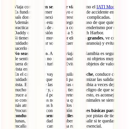
Viaja con un
buen seguro de viajes
como el
IATI Mochilero
.
Es fundamental tener un apoyo en caso de accidente en un
país donde las conexiones terrestres son complicadas.
Además, también estarás protegido en caso de que quieras
practicar deportes de aventura como el senderismo por el Big
Daddy o la excursión en 4×4 a Sandwich Harbor.
Si tienes pensado moverte por
ciudades grandes
, ve con
cuidado al caminar solo (sin caer en la paranoia) y evita
hacerlo de noche.
No seas ostentoso
. Aunque viajar por Namibia es seguro, es
de sentido común no ir mostrando joyas ni objetos muy caros
fuera de las zonas turísticas. Evita dejar objetos de valor a la
vista en el coche.
En el caso de que vayas a alquilar un
coche
, conduce con
cuidado e intenta que sea 4×4 para minimizar las salidas de
pista. El estado de las carreteras en Namibia a veces deja
mucho que desear y, además, tienes el peligro de que se te
cruce algún animal por la carretera. Por esto, es aconsejable
no conducir por las noches, ya que los animales se sienten
más atraídos por las luces de los faros.
Procura aprender con antelación
nociones básicas para
conducir en momentos difíciles
como por pistas de tierra,
dunas, zonas inundadas… Saber cómo salir si te quedas
encallado o cómo cambiar una rueda es esencial.