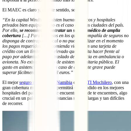
El MAEC es claro y, en este sentido, señala:
“En la capital Windhoek existen buenos médicos y hospitales
privados bien equipados, no es el caso de otras ciudades del país.
Por ello,
se recomienda contratar un seguro médico de amplia
cobertura
[…] Para los casos en los que la compañía de seguros no
disponga de contraparte local o no pueda realizar en el momento
los pagos requeridos, se recomienda viajar con una tarjeta de
crédito con un límite diario elevado que permita hacer frente al
pago por adelantado de un traslado de urgencia en ambulancia o
avioneta. No existe convenio de asistencia sanitaria pública. El
gasto en asistencia médica en caso de accidente grave puede
superar fácilmente los seis mil euros.”
El mejor
seguro para viajar a Namibia
es el
IATI Mochilero
, con una
gran cobertura médica que te permitirá ser atendido en los mejores
hospitales del país y asistido te encuentres donde te encuentres, algo
crucial en un país donde las distancias son tan largas y tan difíciles
de recorrer.