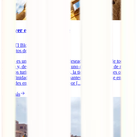
Qué ver en Luxor por libre
IATI Blog
9
minutos de lectura
Egipto es uno de los destinos más deseados por viajeros de todo el
mundo y, desde hace unos años, es uno de los países más de moda
entre los turistas. No es para menos, la tierra de los faraones ofrece
una infinidad de experiencias fascinantes: desde adentrarse en las
pirámides en Guiza hasta navegar por [...]
Leer más