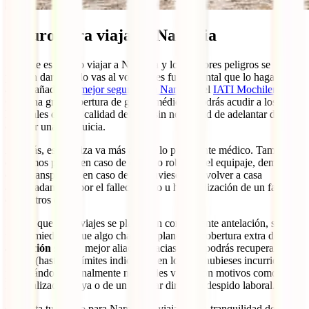
Seguro para viajar a Namibia
Aunque es seguro viajar a Namibia y los mayores peligros se
pueden dar cuando vas al volante, es fundamental que lo hagas
acompañado del
mejor seguro para Namibia
: el
IATI Mochilero
.
Con una gran cobertura de gastos médicos, podrás acudir a los
hospitales de más calidad del país sin necesidad de adelantar dinero
o pagar una franquicia.
Además, esta póliza va más allá de lo puramente médico. También
estaremos para ti en caso de daños o robos en el equipaje, demoras
en el transporte o en caso de que tuvieses que volver a casa
anticipadamente por el fallecimiento u hospitalización de un familiar,
entre otros casos.
Puesto que estos viajes se planifican con bastante antelación, si
tienes miedo de que algo chafe tus planes, la cobertura extra de
anulación
será tu mejor aliada. Gracias a ella podrás recuperar los
gastos (hasta los límites indicados) en los que hubieses incurrido
preparándolo si finalmente no puedes viajar con motivos como
hospitalización tuya o de un familiar directo o despido laboral.
Contrata tu seguro para Namibia y viaja con la tranquilidad de