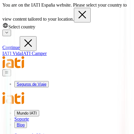
You are on the IATI España website. Please select your country to
view content tailored to your location.
Select country
Continue
IATI Vida
IATI Camper
Seguros de Viaje
Mundo IATI
Soporte
Blog