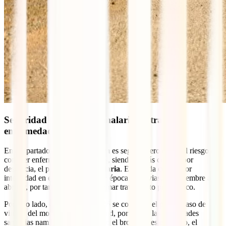
Seguridad en Namibia: malaria y otras
enfermedades
En el apartado sanitario, Namibia es seguro, pero existe el riesgo de
contraer enfermedades tropicales, siendo la más común, por
desgracia, el paludismo o la
malaria
. Esta se da con mayor
intensidad en el norte del país en época de lluvias, de diciembre a
abril, y, por tanto, se aconseja tomar tratamiento profiláctico.
Por otro lado, en octubre de 2025 se confirmó el primer caso de
viruela del mono en Swakopmund, por lo que las autoridades
sanitarias namibias han declarado el brote. En este sentido, el