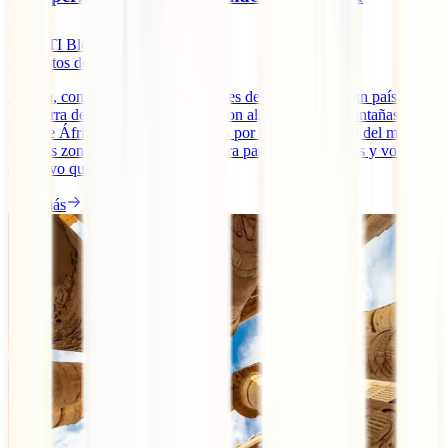
IATI Blog
7
minutos de lectura
Etiopía, con sus más de 100 millones de habitantes, es un país con
una tierra de contrastes naturales, con algunas de las montañas más
altas de África y a la vez con zonas por debajo del nivel del mar,
grandes zonas de cafetales y por otra parte lugares áridos y volcanes
en activo que quitan [...]
Leer más