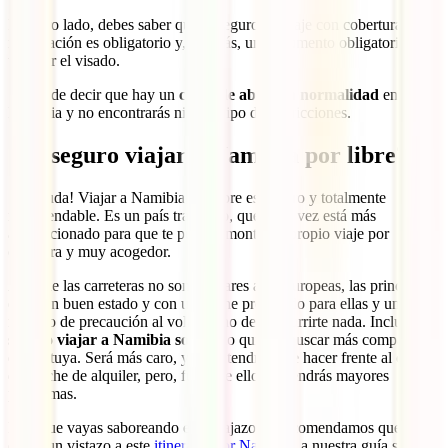
Por otro lado, debes saber que el seguro de viaje con coberturas de
repatriación es obligatorio y, además, un documento obligatorio para
tramitar el visado.
Se puede decir que hay un
clima de absoluta normalidad
en
Namibia y no encontrarás ningún tipo de restricciones.
¿Es seguro viajar a Namibia por libre?
¡Sin duda! Viajar a Namibia por libre es seguro y totalmente
recomendable. Es un país tranquilo, que cada vez está más
acondicionado para que te puedas montar tu propio viaje por
carretera y muy acogedor.
Aunque las carreteras no son similares a las europeas, las principales
están en buen estado y con un coche preparado para ellas y un
mínimo de precaución al volante, no debe ocurrirte nada. Incluso
es
seguro viajar a Namibia solo
si no quieres buscar más compañía
que la tuya. Será más caro, ya que tendrás que hacer frente al coste
del coche de alquiler, pero, fuera de ello, no tendrás mayores
problemas.
Para que vayas saboreando este viajazo, te recomendamos que le
eches un vistazo a este
itinerario por Namibia
, a nuestra guía sobre