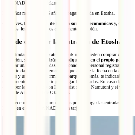
NAD al día en adelante
Los niños menores de 16 años no pagan entrada en Etosha.
Como ves,
las entradas de Etosha son muy económicas
y, como
veremos, los precios de los campamentos también.
Dónde comprar las entradas de Etosha
Las entradas de Etosha National Park no se pueden comprar con
antelación, sino que
tendrás que adquirirlas en el propio parque
.
Al pasar una de las entradas mencionadas, el personal registrará tu
coche, te dará un documento en el que aparece la fecha en la que
entraste y una serie de normas del parque. Además, te indicará a qué
campamento tendrás que ir para pagar las entradas. En caso de
entrar por la puerta de Von Lindequist es el de Namutoni y si vas
por la de Anderson el de Okaukejo.
En la recepción de los campamentos podrás pagar las entradas a
Etosha en efectivo (en NAD) o con tarjeta.