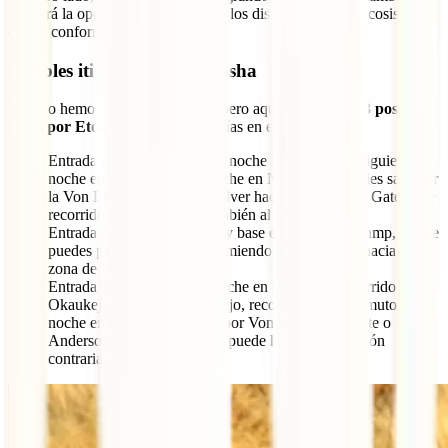
regalará la oportunidad de apreciar los distintos tipos de ecosistemas
que lo conforman.
Posibles itinerarios por Etosha
Ya te lo hemos adelantado arriba, pero aquí te contamos
3 posibles
rutas por Etosha
si tienes 2-3-4 días en el parque:
Entrada por Anderson Gate, noche en Okaukejo, siguiente
noche en Halali y última noche en Namutoni. Puedes salir por
la Von Lindequist Gate o volver hacia la Anderson Gate. Este
recorrido se puede hacer también al revés.
Entrada por Anderson Gate y base en Okaukejo Camp, donde
puedes pasar varios días durmiendo y explorando hacia la
zona de Namutoni.
Entrada por Galton Gate, noche en Dolomite, recorrido hasta
Okaukejo, noche en Okaukejo, recorrido hasta Namutoni y
noche en Namutoni. Salida por Von Lindequist Gate o
Anderson Gate. También se puede hacer en dirección
contraria.