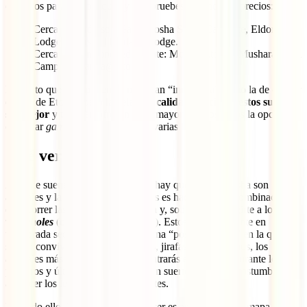
ejemplos para que busques y compruebes distancias y precios:
Cerca de Anderson Gate: Etosha Safari Campsite, Eldorado
Lodge o Etosha Overland Lodge.
Cerca de Von Linquedist Gate: Mokuti Etosha, Mushara Bush
Camp o Emanya@Etosha.
Es cierto que la experiencia no es tan “inmersiva” como la de dormir
dentro de Etosha, pero
la relación calidad-precio de estos suele
ser mejor
y también ofrecen en la mayoría de los casos la opción de
contratar
game drives
o safaris de varias horas.
Qué ver en Etosha
Aunque suene muy básico: lo que hay que ver en Etosha son
animales y la mejor forma de verlos es haciendo una combinación
de recorrer las carreteras con calma y, sobre todo, dirigirte a los
waterholes
(charcas o abrevaderos). Estos, especialmente en
temporada seca, se convierten en una “postal viviente” en la que
suelen convivir elefantes, antílopes, jirafas, gacelas y ñus, los
animales más frecuentes que encontrarás en Etosha. Durante los
primeros y últimos rayos de sol, con suerte, también acostumbran a
aparecer los leones y los rinocerontes.
Por todo ello, lo que tienes que hacer es armarte con un mapa de