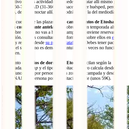
más activos. Estas actividades se pueden contratar allí mismo por
unos 650-750 NAD (31-36€). No hace falta ser huésped, pero, por
horario, de no pernoctar allí, solo podrás hacer la del mediodía.
Ten en cuenta que las plazas en
los campamentos de Etosha se
agotan con bastante antelación
, sobre todo en temporada alta. Por
ello, sobre todo si no vas a hacer acampada, conviene reservar con
antelación. Puedes consultar más información sobre ellos en
este
enlace
y reservar desde
su propia plataforma
. Debes tener paciencia,
ya que el sistema no es demasiado intuitivo y a veces no funciona
muy bien.
En cuanto a
precios de dormir en Etosha
, oscilan según la
temporada, el
camp
y el tipo de habitación, pero calcula desde 420
NAD (unos 20€) por persona por la zona de acampada y desde
1.220 NAD por persona por la habitación doble (unos 59€).