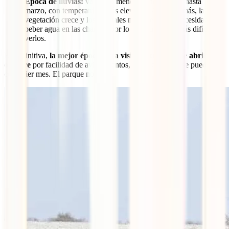
Época de lluvias:
va más o menos de noviembre hasta
marzo, con temperaturas más elevadas. Al llover más, la
vegetación crece y los animales no tienen tanta necesidad de
beber agua en las charcas, por lo que puede ser más difícil
verlos.
En definitiva,
la mejor época para visitar Etosha es de abril a
octubre
por facilidad de avistamientos, pero realmente se puede ir
cualquier mes. El parque no cierra.