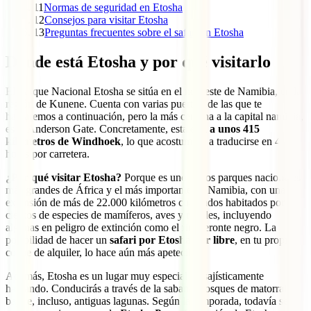
11
Normas de seguridad en Etosha
12
Consejos para visitar Etosha
13
Preguntas frecuentes sobre el safari en Etosha
Dónde está Etosha y por qué visitarlo
El Parque Nacional Etosha se sitúa en el noroeste de Namibia, en la
región de Kunene. Cuenta con varias puertas, de las que te
hablaremos a continuación, pero la más cercana a la capital namibia,
es la Anderson Gate. Concretamente, esta está
a unos 415
kilómetros de Windhoek
, lo que acostumbra a traducirse en 4
horas por carretera.
¿Por qué visitar Etosha?
Porque es uno de los parques nacionales
más grandes de África y el más importante de Namibia, con una
extensión de más de 22.000 kilómetros cuadrados habitados por
cientos de especies de mamíferos, aves y reptiles, incluyendo
algunas en peligro de extinción como el rinoceronte negro. La
posibilidad de hacer un
safari por Etosha por libre
, en tu propio
coche de alquiler, lo hace aún más apetecible.
Además, Etosha es un lugar muy especial paisajísticamente
hablando. Conducirás a través de la sabana, bosques de matorral
bajo e, incluso, antiguas lagunas. Según la temporada, todavía se