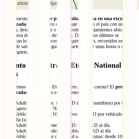
Por supuesto,
también se puede visitar Etosha en una excursión
organizada
. Ya sea dentro de un viaje por todo el país con una
agencia, desde Windhoek o hasta desde los alojamientos ubicados
justo fuera de las puertas del parque. Desde estos últimos se
organizan lo que se conocen como
game drives
, recorridos en un
coche de safari y con un guía que suelen ser de unas horas o de un
día completo.
Cuánto vale entrar a Etosha National
Park
Ya sabemos cómo visitar Etosha, pero ¿cuánto cuesta? El
precio de
las entradas a Etosha
en estos momentos es:
Adultos extranjeros: 150 NAD (dólares namibios) por día
(aproximadamente 7€)
Vehículos de hasta 10 pasajeros: 50 NAD por vehículo por
día (unos 2,40€)
Adultos pertenecientes al SAD: 100 NAD al día
Adultos de nacionalidad namibia: 50 NAD al día
Vehículos de mayor capacidad a 10 personas: desde 100