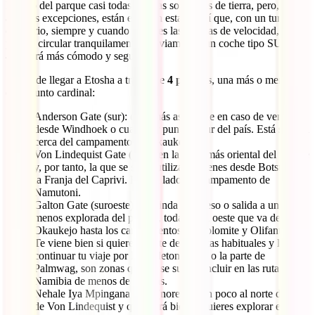
Dentro del parque casi todas las vías son pistas de tierra, pero, salvo
algunas excepciones, están en buen estado, así que, con un turismo
ordinario, siempre y cuando respetes las normas de velocidad,
podrás circular tranquilamente. Obviamente, un coche tipo SUV o
4×4 será más cómodo y seguro.
Se puede llegar a Etosha a través de
4 puertas
, una más o menos en
cada punto cardinal:
Anderson Gate (sur): es la más asequible en caso de venir
desde Windhoek o cualquier punto al sur del país. Está situada
cerca del campamento de Okaukejo.
Von Lindequist Gate (este): en la parte más oriental del parque
y, por tanto, la que se suele utilizar si vienes desde Botsuana o
la Franja del Caprivi. Está al lado del campamento de
Namutoni.
Galton Gate (suroeste): te brinda el acceso o salida a una parte
menos explorada del parque, toda la del oeste que va desde
Okaukejo hasta los campamentos de Dolomite y Olifantsdrus.
Te viene bien si quieres salirte de las rutas habituales y luego
continuar tu viaje por la Skeleton Coast o la parte de
Palmwag, son zonas que no se suelen incluir en las rutas por
Namibia de menos de 15 días.
Nehale Iya Mpingana Gate (noreste): un poco al norte de la
de Von Lindequist y que te irá bien si quieres explorar el norte