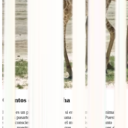
Cuántos días en Etosha
Etosha es un parque grandísimo y, si eres amante de los animales,
podrías pasarte fácilmente una semana aquí sin aburrirte. Puesto que
somos conscientes de que no todo el mundo dispone de tanto
tiempo, nuestra recomendación es que, como poco, dediques
dos