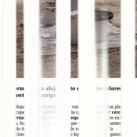
B) Dormir en un alojamiento en los alrededores de
las puertas del parque
Si los alojamientos del parque no te van bien o no quedan plazas, no
te preocupes porque también tienes la opción de
dormir cerca de
las puertas Anderson o Von Lindequist
. Especialmente en la
primera, fuera de los límites del parque tienes varios alojamientos
para todo tipo de presupuestos, desde zonas de acampada
acondicionadas hasta resorts de todo lujo. Aquí tienes algunos