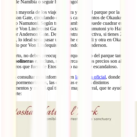
de Namibia o seguir hacia Angola.
La gran mayoría de los viajeros entra y sale del parque por la
Anderson Gate, circulando entre los campamentos de Okaukejo,
Halali o Namutoni. Según tu ruta, también te puede cuadrar entrar o
salir por Von Lindequist Gate, pernoctar en Namutoni y/o Halali y
salir por Anderson Gate. Desde nuestra perspectiva, si tienes 2
noches, lo ideal sería pasar una noche en Halali y otra en Okaukejo
entrando por Von Lindequist y saliendo por Anderson.
Por cierto, no debes preocuparte porque dentro del parque también
hay
gasolineras
e, incluso, supermercados. Los precios son algo
más caros que fuera de Etosha, pero nada muy escandaloso.
Puedes consultar más información en
la página oficial
, donde tienes
mapas pormenorizados, las distancias entre los distintos
campamentos y más. Aquí tienes el mapa general, que te ayudará a
orientarte: