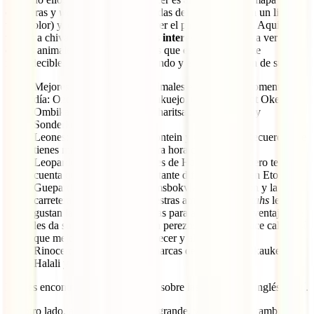
carreteras y
waterholes
(en las tiendas del parque venden un libro a
todo color) y, con paciencia, recorrer el parque despacio. Aquí te
vamos a chivar algunos de
los más interesantes
de cara a ver
ciertos animales, pero la realidad es que esto es totalmente
impredecible, ya que se van moviendo y es pura cuestión de suerte.
Mejores charcas para ver animales en cualquier momento del
día: Ozonjuitji m’Bari, Okaukuejo, Chudob, Groot Okevi,
Ombika, Gemsbokvlakte, Charitsaub, Rietfontein y
Sonderkop.
Leones: Groot Okevi, Rietfontein y Okondeka. Recuerda que
tienes más opciones a primera hora de la mañana.
Leopardos: en los alrededores de Halali y Goas, pero ten en
cuenta que son animales bastante difíciles de ver en Etosha.
Guepardos: Charitsaub, Gemsbokvlakte, Leeubron y la
carretera Twee Palms. A nuestras amigas las
cheetahs
les
gustan las grandes explanadas para aprovechar la ventaja que
les da su velocidad, pero son perezosas cuando hace calor, así
que mejor buscarlas al amanecer y al atardecer.
Rinoceronte negro: en las charcas de los
camps
Okaukejo,
Halali y Namutoni.
Puedes encontrar más información sobre las charcas (en inglés)
aquí
.
Por otro lado, al ser un parque tan grande, visitar Etosha también te