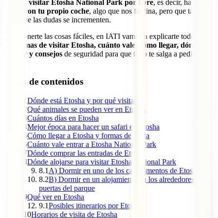
posible visitar Etosha National Park por libre
, es decir, hacer un
safari con tu propio coche
, algo que nos fascina, pero que también
hace que las dudas se incrementen.
Para ponerte las cosas fáciles, en IATI vamos a explicarte todo sobre
las
formas de visitar Etosha, cuánto vale, cómo llegar, dónde
dormir y consejos
de seguridad para que todo te salga a pedir de
boca.
Tabla de contenidos
1
Dónde está Etosha y por qué visitarlo
2
Qué animales se pueden ver en Etosha
3
Cuántos días en Etosha
4
Mejor época para hacer un safari en Etosha
5
Cómo llegar a Etosha y formas de visita
6
Cuánto vale entrar a Etosha National Park
7
Dónde comprar las entradas de Etosha
8
Dónde alojarse para visitar Etosha National Park
8.1
A) Dormir en uno de los campamentos de Etosha
8.2
B) Dormir en un alojamiento en los alrededores de las
puertas del parque
9
Qué ver en Etosha
9.1
Posibles itinerarios por Etosha
10
Horarios de visita de Etosha