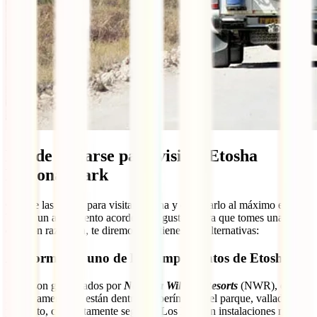
Dónde alojarse para visitar Etosha
National Park
Otra de las claves para visitar Etosha y disfrutarlo al máximo es
buscar un alojamiento acorde a tus gustos. Para que tomes una
decisión razonada, te diremos que tienes dos alternativas:
A) Dormir en uno de los campamentos de Etosha
Estos son gestionados por
Namibia Wildlife Resorts
(NWR), que es
gubernamental, y están dentro del perímetro del parque, vallados y,
por tanto, completamente seguros. Los hay con instalaciones más