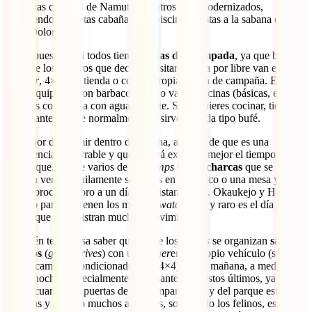
obsoletas como el de Namutoni y otros más modernizados,
incluyendo coquetas cabañas con piscina y vistas a la sabana como
el de Dolomite.
Por supuesto, casi todos tienen
zonas de acampada
, ya que buena
parte de los viajeros que deciden visitar Etosha por libre van en
camper
, 4×4 con tienda o con su propia tienda de campaña. Estas
están equipadas con barbacoa, una o varias cocinas (básicas, eso sí)
y baños con ducha con agua caliente. Si no quieres cocinar, tienen
restaurante, donde normalmente se sirve comida tipo bufé.
Lo mejor de dormir dentro de Etosha, además de que es una
experiencia imborrable y que te hará exprimir mejor el tiempo dentro
del parque, es que varios de los
camps
tienen
charcas
que se
pueden ver tranquilamente sentados en un banco o una mesa y que
son el broche de oro a un día de avistamientos. Okaukejo y Halali, a
nuestro parecer, tienen los mejores
waterholes
y raro es el día y la
noche que no registran mucho “movimiento”.
También te interesa saber que desde los
camps
se organizan
safaris
guiados
(
game drives
) con un
ranger
en su propio vehículo (suele
ser un camión acondicionado o un 4×4) por la mañana, a mediodía y
por la noche. Especialmente interesantes son estos últimos, ya que se
hacen cuando las puertas de los campamentos y del parque están
cerradas y cuando muchos animales, sobre todo los felinos, están