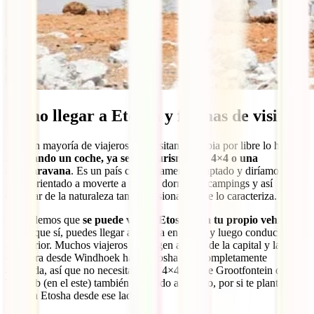
Cómo llegar a Etosha y formas de visita
La gran mayoría de viajeros que visitan Namibia por libre lo hacen
alquilando un coche, ya sea un turismo, un 4×4 o una
autocaravana
. Es un país completamente adaptado y diríamos que
hasta orientado a moverte a tu aire, dormir en campings y así
disfrutar de la naturaleza tan impresionante que lo caracteriza.
Recordemos que
se puede visitar Etosha con tu propio vehículo
,
por lo que sí, puedes llegar a Etosha en coche y luego conducir por
su interior. Muchos viajeros se dirigen a él desde la capital y la
carretera desde Windhoek hasta Etosha está completamente
asfaltada, así que no necesitarás un 4×4. Desde Grootfontein o
Tsumeb (en el este) también está todo asfaltado, por si te planteas
llegar a Etosha desde ese lado.