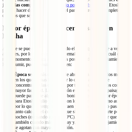
jornadas completas
de tu
itinerario por Namibia
a visitar Etosha. Si
puedes hacer dos noches dentro del parque y tres días completos,
creemos que será mucho mejor.
Mejor época para hacer un safari en
Etosha
Aunque se puede visitar Etosha todo el año, aquí se viene a ver
animales, por lo que es más que normal que te preguntes cuál es el
mejor momento de cara a tener más posibilidades de avistamientos.
Por resumir, puedes visitar Etosha en:
Época seca:
más o menos de abril a octubre. Son los meses
en los que apenas llueve, por lo que los animales se
concentran en las charcas y, por tanto, puedes verlos con
mayor facilidad. La vegetación es más escasa y el paisaje
puede parecerte algo menos bonito, pero es la mejor época
para Etosha. Julio y agosto son los meses de invierno austral,
por lo que las temperaturas caen y durante el día no pasas
tanto calor en el coche, aunque sí tienes que abrigarte por las
noches (oscilando los 5ºC-10ºC). Debes considerar que es
también cuando más gente hay y, por tanto, los alojamientos
se agotan con mayor antelación.