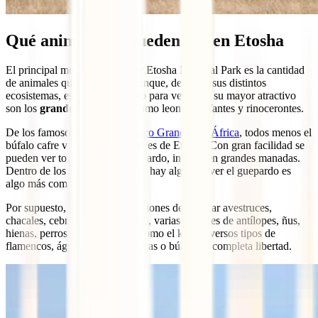
Qué animales se pueden ver en Etosha
El principal motivo para visitar Etosha National Park es la cantidad
de animales que lo habitan. Aunque, debido a sus distintos
ecosistemas, es un lugar idóneo para ver aves, su mayor atractivo
son los
grandes mamíferos
como leones, elefantes y rinocerontes.
De los famosos
Big Five
o
Cinco Grandes de África
, todos menos el
búfalo cafre viven en las planicies de Etosha. Con gran facilidad se
pueden ver todos menos el leopardo, incluso en grandes manadas.
Dentro de los felinos, aunque sí hay algunos, ver el guepardo es
algo más complicado.
Por supuesto, no te faltarán opciones de admirar avestruces,
chacales, cebras, jirafas, gacelas, varias especies de antílopes, ñus,
hienas, perros salvajes o aves como el kori, diversos tipos de
flamencos, águilas, buitres, garzas o búhos en completa libertad.