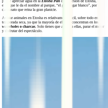
puede apreciar agua en la
Etosha Pan
o Depresión de Etosha, que
es la que le da el nombre al parque, “el gran lugar blanco”, por el
carbonato que reina la gran planicie.
Avistar animales en Etosha es relativamente fácil, sobre todo en
temporada seca, ya que la mayoría de ellos se concentran en los
waterholes
o charcas
. Solo tienes que acudir a ellas, parar el motor
y disfrutar del espectáculo.