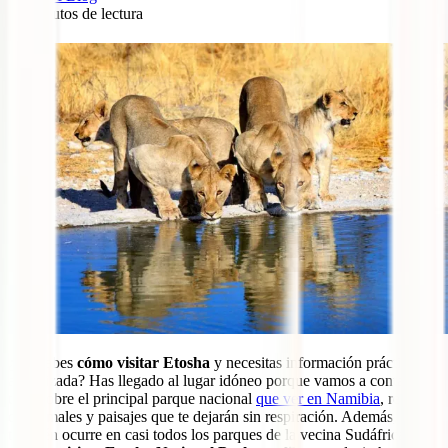
20
minutos de lectura
0
¿No sabes
cómo visitar Etosha
y necesitas información práctica y
actualizada? Has llegado al lugar idóneo porque vamos a contarte
todo sobre el principal parque nacional
que ver en Namibia
, repleto
de animales y paisajes que te dejarán sin respiración. Además, como
también ocurre en casi todos los parques de la vecina Sudáfrica,
es