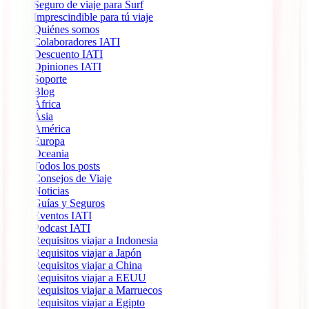
Seguro de viaje para Surf
Imprescindible para tú viaje
Quiénes somos
Colaboradores IATI
Descuento IATI
Opiniones IATI
Soporte
Blog
África
Ásia
América
Europa
Oceania
Todos los posts
Consejos de Viaje
Noticias
Guías y Seguros
Eventos IATI
Podcast IATI
Requisitos viajar a Indonesia
Requisitos viajar a Japón
Requisitos viajar a China
Requisitos viajar a EEUU
Requisitos viajar a Marruecos
Requisitos viajar a Egipto