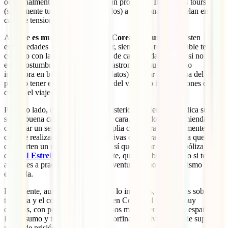
ocasionalmente), no tendrás ningún problema. Incluso los tours
(sumamente turísticos y organizados) a esta zona se cancelan en
caso de tensiones.
Aunque
es muy seguro viajar a Corea del Sur
y no existen
enfermedades tropicales a destacar, siempre es recomendable tener
cuidado con la
comida
en épocas de calor, andar con ojo si no se
está acostumbrado al picante (la gastronomía surcoreana lo
incorpora en buena parte de sus platos) y evitar beber agua del grifo
para no tener episodios de diarrea del viajero o intoxicaciones que
chafen el viaje.
Por otro lado, como indica el Ministerio, “la atención médica suele
ser de buena calidad, aunque muy cara. Por ello, se recomienda
contratar un seguro médico de amplia cobertura, especialmente en
caso de realizar actividades deportivas o de otra naturaleza que
comporten un riesgo adicional”. Así que contar con una póliza como
el
IATI Estrella
es muy importante, que te cubrirá incluso si te
animases a practicar deportes de aventura como el senderismo o la
escalada.
Finalmente, aunque seguro que ya lo imaginas, las normas sobre la
tenencia y el consumo de
drogas
en Corea del Sur son muy
estrictas, con penas en muchos casos más severas que las españolas.
El consumo y tenencia de opio, morfina o derivados puede suponer
penas de prisión de hasta 5 años.