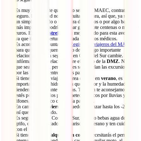
Es muy importante que, como señale el MAEC, contrates un
seguro. La sanidad no es gratuita y es cara, así que, ya sea por
un simple resfriado o torcedura de tobillos o por algo bastante
más importante, podrías acabar gastándote centenas o miles de
euros. El
IATI Estrella
es tu mejor aliado para esta aventura,
ya que tienes cobertura ilimitada de gastos médicos.
Es aconsejable apuntarte al
Registro de viajeros del MAEC
para que te notifiquen en caso de que algo importante
relacionado con la seguridad en Corea del Sur cambie.
Infórmate con antelación sobre el estado de la
DMZ
. No es
que sea peligroso, pero a veces se cancelan las excursiones
por las tensiones entre los dos países.
Si tienes pensado viajar a Corea del Sur en
verano
, es
importante que te hidrates, ya que el calor y la humedad
tienden a ser bastante elevadas. También te aconsejamos que
estés pendiente a los partes meteorológicos por lluvias y
tifones, sin tampoco caer en la paranoia.
En cambio, en
invierno
se pueden alcanzar hasta los -20ºC,
así que ve preparado.
Es seguro viajar a Corea del Sur, pero no bebas agua del
grifo, evita el pescado y el marisco en verano y ten cuidado
con el picante.
Si tienes pensado
alquilar un coche
, necesitarás el permiso
internacional de conducir. En caso de alquilar moto, al