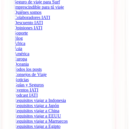
Seguro de viaje para Surf
Imprescindible para tú viaje
Quiénes somos
Colaboradores IATI
Descuento IATI
Opiniones IATI
Soporte
Blog
África
Ásia
América
Europa
Oceania
Todos los posts
Consejos de Viaje
Noticias
Guías y Seguros
Eventos IATI
Podcast IATI
Requisitos viajar a Indonesia
Requisitos viajar a Japón
Requisitos viajar a China
Requisitos viajar a EEUU
Requisitos viajar a Marruecos
Requisitos viajar a Egipto