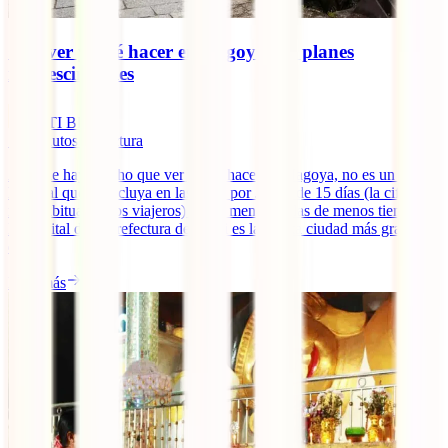
Qué ver y qué hacer en Nagoya: 10 planes
imprescindibles
IATI Blog
16
minutos de lectura
Aunque hay mucho que ver y que hacer en Nagoya, no es un lugar
habitual que se incluya en las rutas por Japón de 15 días (la cifra
más habitual de los viajeros) y aún menos en las de menos tiempo.
La capital de la prefectura de Aichi es la cuarta ciudad más grande
de [...]
Leer más