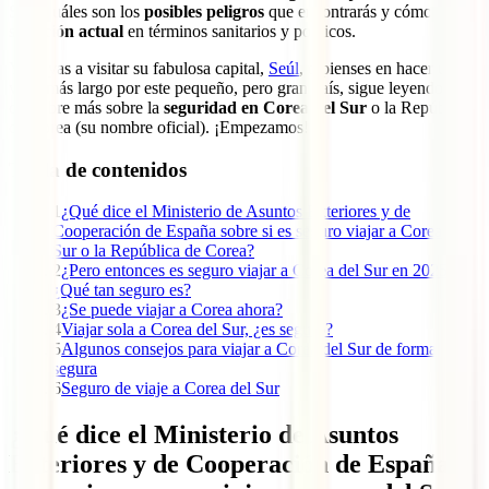
Sur
, cuáles son los
posibles peligros
que encontrarás y cómo es la
situación actual
en términos sanitarios y políticos.
Ya vayas a visitar su fabulosa capital,
Seúl
, o pienses en hacer un
viaje más largo por este pequeño, pero gran país, sigue leyendo y
descubre más sobre la
seguridad en Corea del Sur
o la República
de Corea (su nombre oficial). ¡Empezamos!
Tabla de contenidos
1
¿Qué dice el Ministerio de Asuntos Exteriores y de
Cooperación de España sobre si es seguro viajar a Corea del
Sur o la República de Corea?
2
¿Pero entonces es seguro viajar a Corea del Sur en 2025?
¿Qué tan seguro es?
3
¿Se puede viajar a Corea ahora?
4
Viajar sola a Corea del Sur, ¿es seguro?
5
Algunos consejos para viajar a Corea del Sur de forma
segura
6
Seguro de viaje a Corea del Sur
¿Qué dice el Ministerio de Asuntos
Exteriores y de Cooperación de España