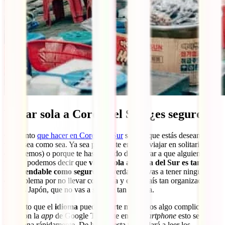
Viajar sola a Corea del Sur, ¿es seguro?
Con tanto
que hacer en Corea del Sur
seguro que estás deseando
viajar sea como sea. Ya sea porque te encanta viajar en solitario (te
entendemos) o porque te has cansado de esperar a que alguien se te
una, te podemos decir que
viajar sola a Corea del Sur es tan
recomendable como seguro
. De verdad, no vas a tener ningún tipo
de problema por no llevar compañía y es un país tan organizado, a
niveles Japón, que no vas a sentirte tan perdida.
Es cierto que el
idioma
puede crearte momentos algo complicados,
pero con la
app
de Google Translate en tu
smartphone
esto se
soluciona rápidamente. De hecho, esta te ayudará a leer los