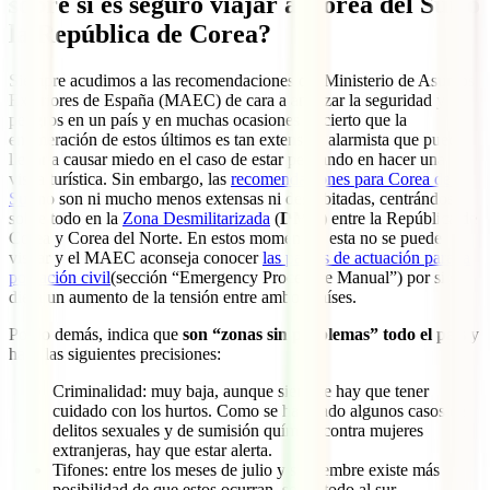
sobre si es seguro viajar a Corea del Sur o
la República de Corea?
Siempre acudimos a las recomendaciones del Ministerio de Asuntos
Exteriores de España (MAEC) de cara a analizar la seguridad y
peligros en un país y en muchas ocasiones es cierto que la
enumeración de estos últimos es tan extensa y alarmista que puede
llegar a causar miedo en el caso de estar pensando en hacer una
visita turística. Sin embargo, las
recomendaciones para Corea del
Sur
no son ni mucho menos extensas ni desorbitadas, centrándose
sobre todo en la
Zona Desmilitarizada
(
DMZ
) entre la República de
Corea y Corea del Norte. En estos momentos, esta no se puede
visitar y el MAEC aconseja conocer
las pautas de actuación para la
población civil
(sección “Emergency Procedure Manual”) por si se
diera un aumento de la tensión entre ambos países.
Por lo demás, indica que
son “zonas sin problemas” todo el país
y
hace las siguientes precisiones:
Criminalidad: muy baja, aunque siempre hay que tener
cuidado con los hurtos. Como se han dado algunos casos de
delitos sexuales y de sumisión química contra mujeres
extranjeras, hay que estar alerta.
Tifones: entre los meses de julio y septiembre existe más
posibilidad de que estos ocurran, sobre todo al sur