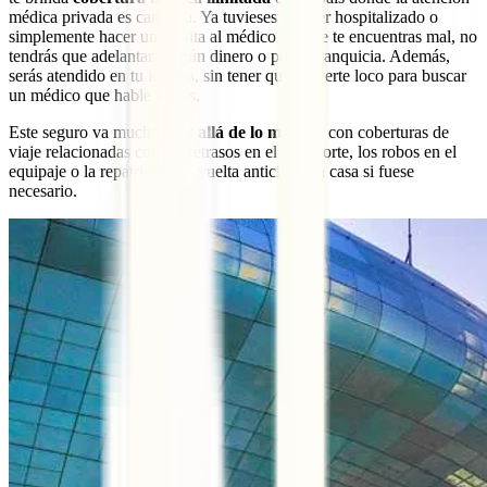
médica privada es carísima. Ya tuvieses que ser hospitalizado o
simplemente hacer una visita al médico porque te encuentras mal, no
tendrás que adelantar ningún dinero o pagar franquicia. Además,
serás atendido en tu idioma, sin tener que volverte loco para buscar
un médico que hable inglés.
Este seguro va mucho
más allá de lo médico
, con coberturas de
viaje relacionadas con los retrasos en el transporte, los robos en el
equipaje o la repatriación o vuelta anticipada a casa si fuese
necesario.