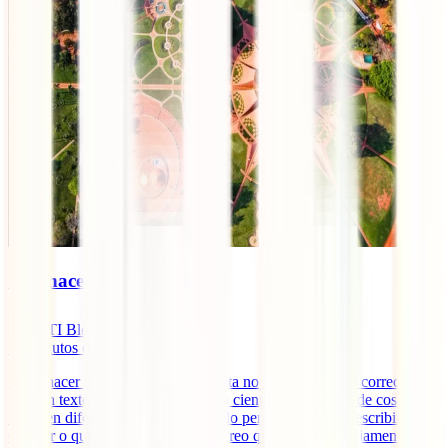
Qué hacer en Auroville
IATI Blog
18
minutos de lectura
¿Qué hacer en Auroville? Quizá esta no sea la pregunta correcta
para un texto como este. He escrito cientos de artículos de cosas que
hacer en diferentes partes del mundo pero, a la hora de escribir sobre
qué ver o qué hacer en Auroville, creo que (aunque obviamente hay