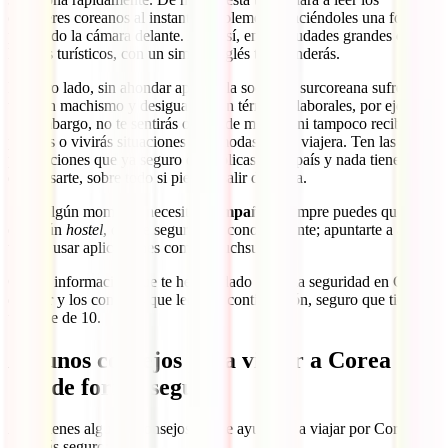
caracteres coreanos al instante simplemente haciéndoles una foto o
poniendo la cámara delante. Aun así, en las ciudades grandes o
lugares turísticos, con un simple inglés te entenderás.
Por otro lado, sin ahondar apenas, la sociedad surcoreana sufre de
un gran machismo y desigualdad en términos laborales, por ejemplo.
Sin embargo, no te sentirás objeto de miradas ni tampoco recibirás
piropos o vivirás situaciones incómodas como viajera. Ten las
precauciones que ya seguro que aplicas en tu país y nada tiene por
qué pasarte, sobre todo si piensas salir de fiesta.
Si en algún momento necesitas
compañía
, siempre puedes quedarte
en algún
hostel
, donde seguro que conoces gente; apuntarte a algún
tour; o usar aplicaciones como Couchsurfing.
Con la información que te hemos dado sobre la seguridad en Corea
del Sur y los consejos que leerás a continuación, seguro que tienes
un viaje de 10.
Algunos consejos para viajar a Corea del
Sur de forma segura
Aquí tienes algunos consejos que te ayudarán a viajar por Corea del
Sur más seguro: