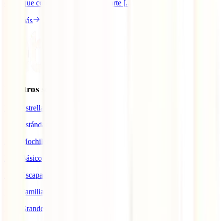
cosas que comentar al respecto), parte [...]
Leer más
Nuestros seguros
IATI Estrella
IATI Estándar
IATI Mochilero
IATI Básico
IATI Escapadas
IATI Familia
IATI Grandes Viajeros