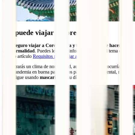
¿Se puede viajar a Corea ahora?
Sí,
es seguro viajar a Corea ahora y también posible hacerlo
con normalidad
. Puedes leer más información sobre el tema en
nuestro artículo
Requisitos para viajar a Corea del Sur
.
Encontrarás un clima de normalidad, aunque, como ya ocurría antes
de la pandemia en buena parte de los países de Asia oriental, mucha
gente sigue usando
mascarilla
en su día a día.