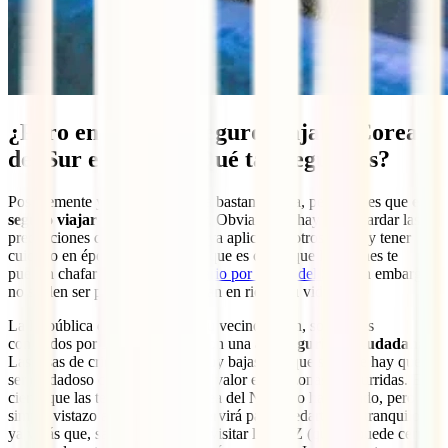
¿Pero entonces es seguro viajar a Corea
del Sur en 2025? ¿Qué tan seguro es?
Posiblemente ya tengas una idea bastante clara, pero ya ves que
es
seguro viajar a Corea del Sur
. Obviamente hay que guardar las
precauciones que posiblemente ya aplicas en otros viajes y tener
cuidado en época de lluvias, ya que es cierto que los tifones te
pueden chafar parte de tu
itinerario por Corea del Sur
. Sin embargo,
no suelen ser peligros que pongan en riesgo tu vida.
La República de Corea, como su vecino Japón, son países
conocidos por ser tranquilos y con una
alta seguridad ciudadana
.
Las tasas de criminalidad son muy bajas, aunque siempre hay que
ser cuidadoso con los objetos de valor en las zonas concurridas. Es
cierto que las tensiones con Corea del Norte no han cesado, pero un
simple vistazo a las noticias te servirá para quedarte más tranquilo y
ya verás que, salvo que vayas a visitar la DMZ (que se puede cerrar