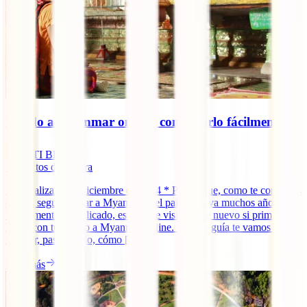
Visado a Myanmar online: conseguirlo fácilmente
IATI Blog
7
minutos de lectura
* Actualizando a diciembre de 2024 * Pese a que, como te contamos
en ¿Es seguro viajar a Myanmar?, el país lleva ya muchos años en
un momento complicado, es posible visitarlo de nuevo si primero te
haces con tu visado a Myanmar online. En esta guía te vamos a
mostrar, paso a paso, cómo [...]
Leer más