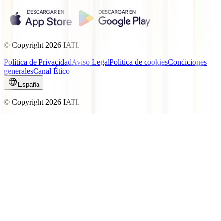
© Copyright
2026
IATI.
Política de Privacidad
Aviso Legal
Politica de cookies
Condiciones
generales
Canal Ético
España
© Copyright
2026
IATI.