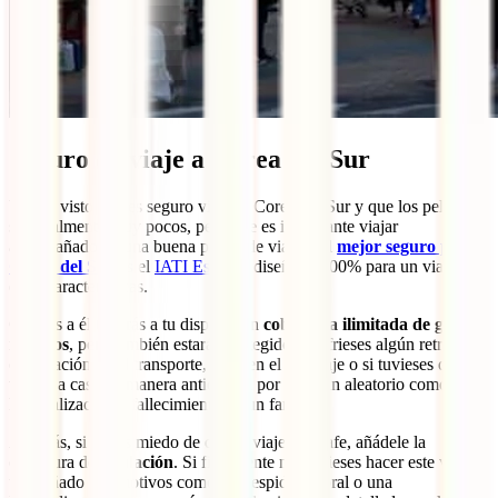
Seguro de viaje a Corea del Sur
Ya has visto que es seguro viajar a Corea del Sur y que los peligros
son realmente muy pocos, pero que es importante viajar
acompañado de una buena póliza de viajes. El
mejor seguro para
Corea del Sur
es el
IATI Estrella
, diseñado 100% para un viaje de
estas características.
Gracias a él tendrás a tu disposición
cobertura ilimitada de gastos
médicos
, pero también estarás protegido si sufrieses algún retraso o
cancelación en el transporte, robo en el equipaje o si tuvieses que
volver a casa de manera anticipada por algo tan aleatorio como la
hospitalización o fallecimiento de un familiar.
Además, si tienes miedo de que tu viaje se chafe, añádele la
cobertura de
anulación
. Si finalmente no pudieses hacer este viaje
tan soñado por motivos como un despido laboral o una