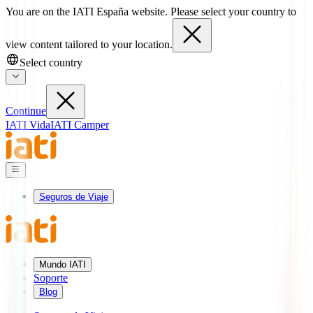
You are on the IATI España website. Please select your country to
view content tailored to your location.
Select country
Continue
IATI Vida
IATI Camper
Seguros de Viaje
Mundo IATI
Soporte
Blog