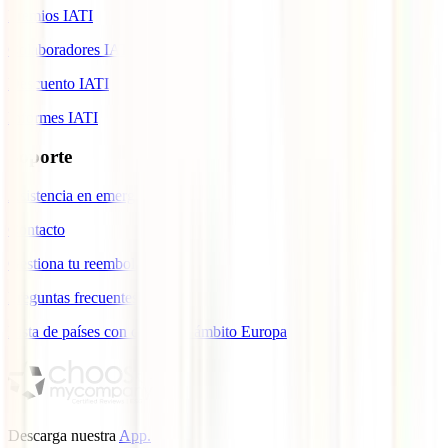
Premios IATI
Colaboradores IATI
Descuento IATI
Informes IATI
Soporte
Asistencia en emergencias
Contacto
Gestiona tu reembolso
Preguntas frecuentes
Lista de países con cobertura ámbito Europa
Descarga nuestra
App.