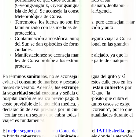
(Gyeongsangbuk, Gyeongsangnam, Jeollanam, Jeollabuk e
isla de Jeju). Se aconseja la consulta de la Agencia
Meteorológica de Corea.
Terremotos: los fuertes no son frecuentes, pero aconsejan estar
familiarizado con las medidas de prevención y auto-
protección.
Contaminación atmosférica: aunque es seguro viajar a Corea
del Sur, se dan episodios de forma estacional en las grandes
ciudades.
Manifestaciones: se aconseja mantenerse alejado, ya que la
ley de Corea prohíbe a los extranjeros se parte de cualquier
protesta.
En términos
sanitarios
, no se aconseja beber agua del grifo y sí
evitar el consumo de marisco y pescado en puestos callejeros en los
meses de verano. Además,
los extranjeros no están cubiertos por
la seguridad social coreana
y señala el MAEC que “la
hospitalización se realiza previo pago de un depósito que cubra el
coste previsible de la atención médica, y en algunos casos se exige
declaración de aval prestada por un ciudadano coreano”, por lo que
“contar con un seguro que cubra todas las eventualidades durante el
viaje” es fundamental.
El
mejor seguro para viajar a Corea del Sur
es el
IATI Estrella
, que
te brinda
cobertura médica ilimitada
en un país donde la atención