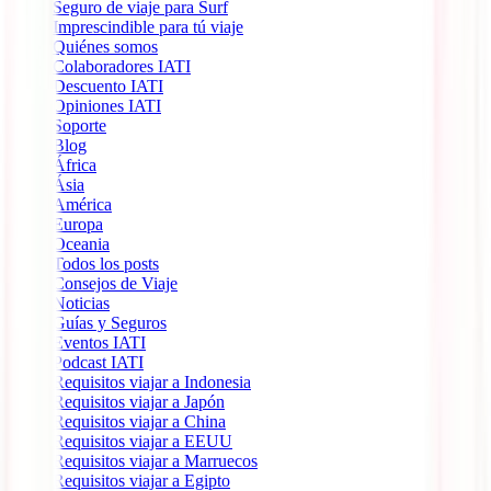
Seguro de viaje para Surf
Imprescindible para tú viaje
Quiénes somos
Colaboradores IATI
Descuento IATI
Opiniones IATI
Soporte
Blog
África
Ásia
América
Europa
Oceania
Todos los posts
Consejos de Viaje
Noticias
Guías y Seguros
Eventos IATI
Podcast IATI
Requisitos viajar a Indonesia
Requisitos viajar a Japón
Requisitos viajar a China
Requisitos viajar a EEUU
Requisitos viajar a Marruecos
Requisitos viajar a Egipto