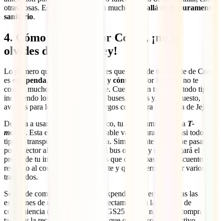
otras cosas. Es una póliza que va mucho
más allá de lo puramente
sanitario
.
4. Cómo moverte por Corea, ¡no te
olvides de la T-money!
Lo primero que tienes que saber es que la red de transporte de Corea
es
estupenda, extensa, puntual y cómoda
. Por lo tanto, no te
costará mucho trabajo desplazarte. Cuentas con trenes de todo tipo,
incluyendo los de alta velocidad, buses, metros y, por supuesto,
aviones para los trayectos más largos como para ir a la isla de Jeju.
De cara a usar el transporte público, tu mejor amiga será la
T-
money
. Esta es una tarjeta recargable válida para coger casi todo
tipo de transportes por todo Corea. Simplemente tienes que pasarla
por el lector al entrar y al salir del bus o metro y se te cargará el
precio de tu importe. Lo bueno es que ofrece bastante descuento con
respecto al coste habitual del billete y que te permite hacer varios
trasbordos.
Se puede comprar en máquinas expendedoras en casi todas las
estaciones de metro y también directamente en las tiendas de
conveniencia (7-ELEVEN, CU, GS25…). Es necesario comprar la
tarjeta y la recarga con el importe que quieras solo en efectivo.