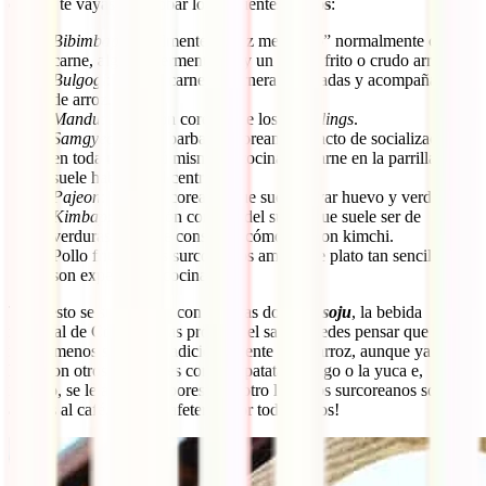
que no te vayas sin probar los siguientes
platos
:
Bibimbap
: literalmente “arroz mezclado” normalmente con
carne, algunos fermentados y un huevo frito o crudo arriba.
Bulgogi
: tiras de carne de ternera marinadas y acompañadas
de arroz.
Mandu
: la versión coreana de los
dumplings
.
Samgyeopsal
: la barbacoa coreana, un acto de socialización
en toda regla. Tú mismo te cocinas la carne en la parrilla que
suele haber en el centro.
Pajeon
: la tortita coreana, que suele llevar huevo y verduras.
Kimbap
: la versión coreana del sushi, que suele ser de
verduras y que se consume, cómo no, con kimchi.
Pollo frito: sí, los surcoreanos aman este plato tan sencillo y
son expertos en cocinarlo.
Todo esto se suele regar con amplias dosis de
soju
, la bebida
nacional de Corea. Si has probado el sake, puedes pensar que es
más o menos similar. Tradicionalmente es de arroz, aunque ya se
hace con otros almidones como la patata, el trigo o la yuca e,
incluso, se le añaden sabores. Por otro lado, los surcoreanos son
adictos al café. ¡Verás cafeterías por todos lados!