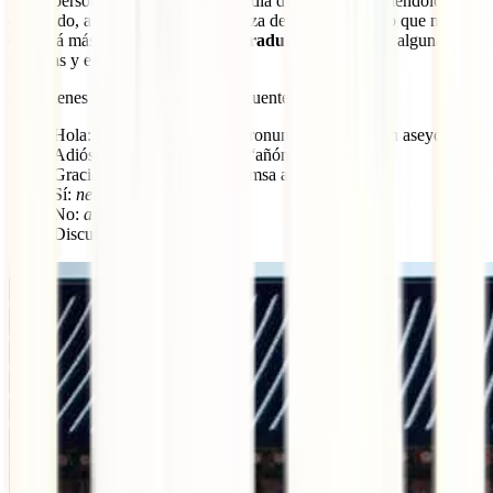
tantas personas las que lo hablan a día de hoy. Aun habiéndolo
estudiado, algunas sienten vergüenza de hablarlo, por lo que no te
quedará más remedio que tirar de
traductor
o aprender algunas
palabras y expresiones básicas.
Aquí tienes algunas de las más frecuentes:
Hola:
annyeonghaseyo
, se pronuncia como “añón aseyó”.
Adiós:
annyeonghikyeseyo
, “añónjí queseyo”.
Gracias:
kamsahabnida
, “camsa abnidá”.
Sí:
ne
.
No:
aniyo
, “anió”.
Disculpe:
jeogiyo
, “choyió”.