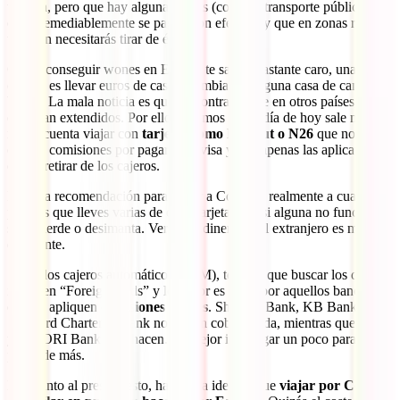
tarjeta
, pero que hay algunas cosas (como el transporte público)
que irremediablemente se pagan con efectivo y que en zonas rurales
también necesitarás tirar de él.
Como conseguir wones en España te saldrá bastante caro, una
opción es llevar euros de casa y cambiar en alguna casa de cambio o
banco. La mala noticia es que, al contrario que en otros países, no
están tan extendidos. Por ello, creemos que a día de hoy sale mucho
más a cuenta viajar con
tarjetas como Revolut o N26
que no
cobran comisiones por pagar en divisa y que apenas las aplican de
cara a retirar de los cajeros.
Nuestra recomendación para viajar a Corea (y realmente a cualquier
país) es que lleves varias de estas tarjetas por si alguna no funciona,
se te pierde o desimanta. Verse sin dinero en el extranjero es muy
estresante.
Sobre los cajeros automáticos (ATM), tendrás que buscar los que
indiquen “Foreign cards” y lo mejor es optar por aquellos bancos
que no apliquen
comisiones locales
. Shinhan Bank, KB Bank y
Standard Chartered Bank no suelen cobrar nada, mientras que KEB
y WOORI Bank sí lo hacen. Es mejor investigar un poco para no
pagar de más.
En cuanto al presupuesto, hazte a la idea de que
viajar por Corea