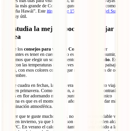
Si tienes más días para visitar Corea, un consejo es que vayas a Jeju.
Es la isla más grande de Corea y algunos la categorizan como una
“pequeña Hawái”. Este
itinerario de 15 días por Corea del Sur
te
será muy útil.
6. Estudia la mejor época para viajar a
Corea
Otro de los
consejos para viajar a Corea del Sur
súper
importantes es tener en cuenta cómo es el clima. Para resumir, si
tuviésemos que elegir un solo momento, ese sería el
otoño
. Es la
época con las temperaturas más suaves y que regala los paisajes más
bonitos, con esos colores cobrizos que regalan los meses de octubre
y noviembre.
Si no te cuadra en fechas, la primavera también es bonito viajar a
Corea en primavera. Como en Japón, aquí también encontrarás
cerezos en flor adornando muchos puntos del país. El único
problema es que es el momento del año donde se suele dar más
contaminación atmosférica.
A no ser que te guste mucho el frío, no es tan recomendable visitar
el país en invierno, ya que los días son cortos y se pueden alcanzar
los -20ºC. En verano el calor es bastante sofocante debido a la