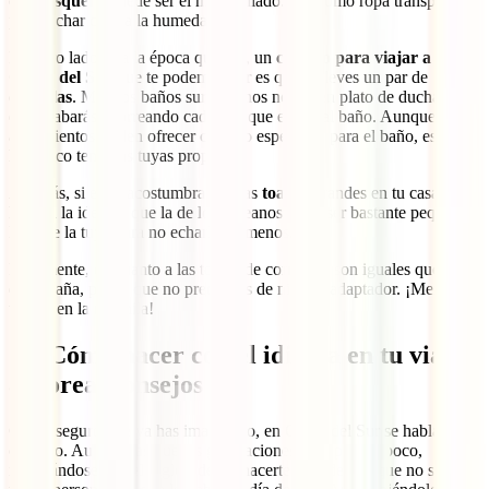
chubasquero
puede ser el mejor aliado. Así como ropa transpirable
para luchar contra la humedad.
Por otro lado, sea la época que sea, un
consejo para viajar a
Corea del Sur
que te podemos dar es que te lleves un par de
chanclas
. Muchos baños surcoreanos no tienen plato de ducha, así
que acabarás chorreando cada vez que entres al baño. Aunque los
alojamientos suelen ofrecer calzado específico para el baño, es más
higiénico tener las tuyas propias.
Además, si estás acostumbrado a las
toallas
grandes en tu casa,
hazte a la idea de que la de los coreanos suele ser bastante pequeña.
Llévate la tuya para no echarla de menos.
Finalmente, en cuanto a las tomas de corriente, son iguales que las
de España, por lo que no precisarás de ningún adaptador. ¡Menos
trastos en la mochila!
12. Cómo hacer con el idioma en tu viaje
a Corea, consejos
Como seguro que ya has imaginado, en Corea del Sur se habla
coreano. Aunque las nuevas generaciones van, poco a poco,
manejándose con el inglés, debes hacerte a la idea de que no son