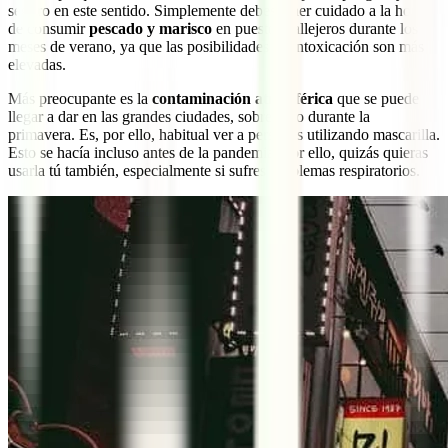
seguro en este sentido. Simplemente debes tener cuidado a la hora
de consumir
pescado y marisco
en puestos callejeros durante los
meses de verano, ya que las posibilidades de intoxicación son más
elevadas.
Más preocupante es la
contaminación atmosférica
que se puede
llegar a dar en las grandes ciudades, sobre todo durante la
primavera. Es, por ello, habitual ver a personas utilizando mascarilla.
Esto se hacía incluso antes de la pandemia. Por ello, quizás quieras
usarla tú también, especialmente si sufres problemas respiratorios.