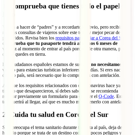
1. Comprueba que tienes todo el papeleo
listo
Vamos a hacer de “padres” y a recordarte lo obvio, pero recibimos
muchas consultas de viajeros sobre este tema y mejor pecar de
precavidos. Revisa bien los
requisitos para viajar a Corea del Sur
y
comprueba que tu pasaporte tendrá al menos 6 meses de
validez
al momento de entrar al país porque, de otra manera, puede
que te quedes en tierra.
Los ciudadanos españoles estamos de suerte y
no necesitamos
visado
para estancias turísticas inferiores a 90 días. Si eres nacional
de otro país, será necesario que lo compruebes con antelación.
Aunque los requisitos relacionados con el coronavirus hace ya un
tiempo que desaparecieron, sí debes saber que se recomienda
rellenar previamente un formulario para obtener el
Q-Code
. Este se
te requerirá al llegar, así que es mucho mejor tenerlo con antelación.
2. Cuida tu salud en Corea del Sur
Si te preocupa el tema sanitario durante tu visita al país, deja de
hacerlo porque se trata de un destino con muy pocos peligros y