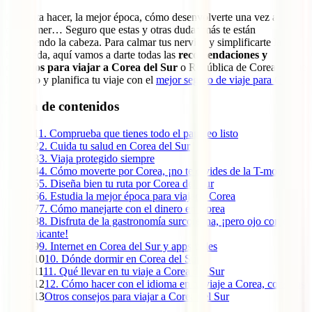
Qué ruta hacer, la mejor época, cómo desenvolverte una vez allí,
qué comer… Seguro que estas y otras dudas más te están
recorriendo la cabeza. Para calmar tus nervios y simplificarte la
búsqueda, aquí vamos a darte todas las
recomendaciones y
consejos para viajar a Corea del Sur
o República de Corea. Sigue
leyendo y planifica tu viaje con el
mejor seguro de viaje para Corea
.
Tabla de contenidos
1
1. Comprueba que tienes todo el papeleo listo
2
2. Cuida tu salud en Corea del Sur
3
3. Viaja protegido siempre
4
4. Cómo moverte por Corea, ¡no te olvides de la T-money!
5
5. Diseña bien tu ruta por Corea del Sur
6
6. Estudia la mejor época para viajar a Corea
7
7. Cómo manejarte con el dinero en Corea
8
8. Disfruta de la gastronomía surcoreana, ¡pero ojo con el
picante!
9
9. Internet en Corea del Sur y apps útiles
10
10. Dónde dormir en Corea del Sur
11
11. Qué llevar en tu viaje a Corea del Sur
12
12. Cómo hacer con el idioma en tu viaje a Corea, consejos
13
Otros consejos para viajar a Corea del Sur