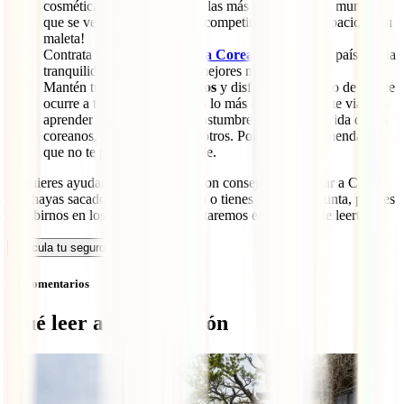
cosmética coreana es una de las más avanzadas del mundo y
que se vende a precios muy competitivos. ¡Deja espacio en tu
maleta!
Contrata tu
seguro de viaje a Corea
y descubre el país con la
tranquilidad de estar en las mejores manos.
Mantén tus
ojos bien abiertos
y disfruta muchísimo de lo que
ocurre a tu alrededor. Quizás lo más atractivo de este viaje es
aprender y disfrutar de las costumbres y forma de vida de los
coreanos, tan distintos a nosotros. Por eso, te recomendamos
que no te pierdas ni un detalle.
Si quieres ayudar a otros viajeros con consejos para viajar a Corea
que hayas sacado de tu experiencia o tienes alguna pregunta, puedes
escribirnos en los comentarios. ¡Estaremos encantados de leerte!
Calcula tu seguro
Sin comentarios
Qué leer a continuación