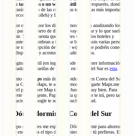
con una
tarjeta sim o un wifi portátil
en el aeropuerto, donde
encontrarás puestos de las compañías telefónicas más importantes:
SK Telecom, KT (olleh) y LG u+.
Lo mejor es pasar por los distintos mostradores analizando los
precios para el número de días que vayas a estar y lo que suelas
consumir. Ten en cuenta que las redes wifi de los hoteles y
restaurantes acostumbran a funcionar bien. Si sois varias personas,
conviene mirar la opción del
pocket wifi
, ya que podréis conectar
varios dispositivos y acostumbra a salir a cuenta.
Una página muy útil (en inglés) donde suele tener información
actualizada de las tarifas de internet en Corea del Sur es
esta
.
En cuanto a las
apps
más útiles, debido a que en Corea del Sur no
funciona Google Maps, te aconsejamos descargarte Maps.me y el
mapa del país. Naver Map también funciona muy bien. Para
entenderte con la gente, Papago es la que mejor te irá, pero también
el Traductor de Google te será de mucha utilidad.
10. Dónde dormir en Corea del Sur
¿Qué tipo de hoteles me esperan? ¿Dónde dormir para ahorrar? En
tu viaje encontrarás el tipo de alojamientos que tú prefieras. Es decir,