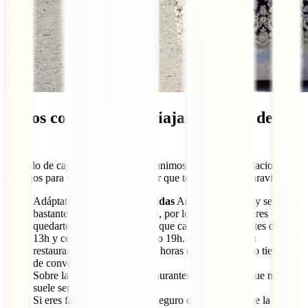
Otros consejos para viajar a Corea del
Sur
A modo de cajón de sastre, aquí reunimos otras recomendaciones y
consejos para viajar a Corea del Sur que te vendrán de maravilla:
Adáptate al
horario de comidas
Aquí se almuerza y se come
bastante antes que en España, por lo que, si no quieres
quedarte sin comer, es mejor que calcules comer antes de las
13h y cenar sobre las 18h30 o 19h. Aun así, existen
restaurantes que abren las 24 horas del día, así como tiendas
de conveniencia.
Sobre la
propina
en los restaurantes, debes saber que no
suele ser habitual dejarla.
Si eres fan de la
cosmética
, seguro que ya sabes que la