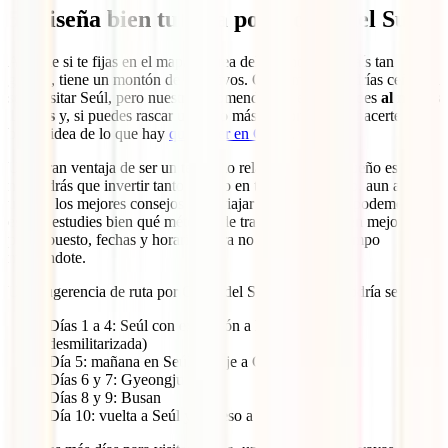
5. Diseña bien tu ruta por Corea del Sur
Aunque si te fijas en el mapa, Corea del Sur no es un país tan
grande, tiene un montón de atractivos. Obviamente, podrías ceñirte a
solo visitar Seúl, pero nuestra recomendación es que le des
al menos
10 días
y, si puedes rascar un poco más, mejor 15 para hacerte una
buena idea de lo que hay
que hacer en Corea
.
Una gran ventaja de ser un territorio relativamente pequeño es que
no tendrás que invertir tanto tiempo en transportes, pero, aun así,
uno de los mejores consejos para viajar a Corea que te podemos dar
es que estudies bien qué métodos de transporte te vienen mejor y,
por supuesto, fechas y horarios para no perder tanto tiempo
moviéndote.
Una sugerencia de ruta por Corea del Sur en 10 días podría ser esta:
Días 1 a 4: Seúl con excursión a la DMZ (Zona
desmilitarizada)
Día 5: mañana en Seúl y viaje a Gyeongju
Días 6 y 7: Gyeongju
Días 8 y 9: Busan
Día 10: vuelta a Seúl y regreso a casa