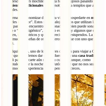
tienes desde
hostels
mochileros hasta hoteles lujosos pasando por
alojamientos tradicionales
(los
hanok
) y hasta templos que admiten
huéspedes.
Una forma de economizar durante tu viaje es hospedarte en
moteles
u “hoteles del amor”. Estos son los alojamientos que utilizan las
parejas para tener encuentros apasionados. Si bien puede sonar algo
sórdido o “poco higiénico”, lo cierto es que hay algunos que están
muy bien, son céntricos y que los precios son estupendos. La clave
es leer muchas reseñas de otros viajeros para dar con uno que te
interese.
En cualquier caso, uno de los mejores consejos para viajar a Corea
del Sur que te podemos dar es que duermas en una
casa tradicional
o
hanok
para acercarte aún más a su cultura. Aunque, como
occidentales, pasar la noche en un futón puede que no nos sea lo
más cómodo, la experiencia lo compensa con creces.