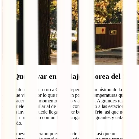
11. Qué llevar en tu viaje a Corea del Sur
Lo que debes llevar o no a Corea dependerá muchísimo de la época
en la que viajes, por lo que revisa un poco las temperaturas que
suele hacer en ese momento del año y acertarás. A grandes rasgos, el
clima suele ser similar al de España con respecto a las estaciones,
pero en invierno puede llegar a hacer
bastante frío
, así que no está
de más ir preparado con un buen abrigo, gorro, guantes y calzado
adecuado.
En los meses de verano puede lloverte bastante, así que un