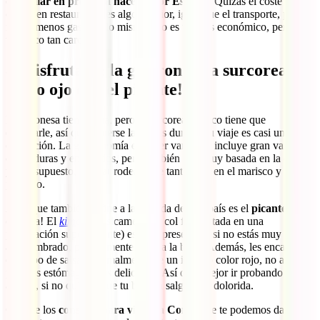
es similar en precios a hacerlo por España
. Quizás el coste de
comer en restaurantes es algo inferior, igual que el transporte, pero
más o menos gastarás lo mismo. No es un país económico, pero
tampoco tan caro.
8. Disfruta de la gastronomía surcoreana,
¡pero ojo con el picante!
La japonesa tiene fama, pero la surcoreana poco tiene que
envidiarle, así que ponerse las botas durante tu viaje es casi una
obligación. La gastronomía es súper variada e incluye gran variedad
de verduras y encurtidos, pero también está muy basada en la carne
y, por supuesto, al estar rodeado de tanto mar, en el marisco y el
pescado.
Algo que también define a la comida de este país es el
picante
, ¡les
encanta! El
kimchi
(básicamente la col fermentada en una
preparación súper picante) es omnipresente y, si no estás muy
acostumbrado, posiblemente te arda la boca. Además, les encanta
otro tipo de salsas, normalmente de un intenso color rojo, no aptas
para los estómagos más delicados. Así que, mejor ir probando poco
a poco, si no quieres que tu barriga salga algo dolorida.
Otro de los
consejos para viajar a Corea
que te podemos dar es