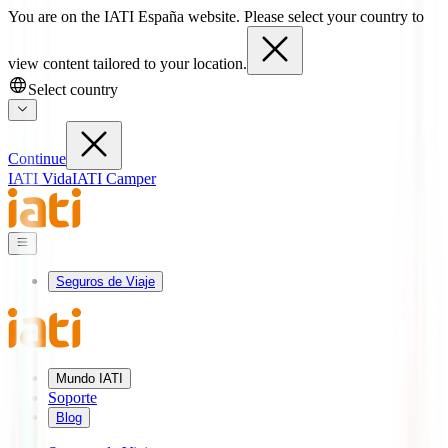
You are on the IATI España website. Please select your country to
view content tailored to your location.
Select country
Continue
IATI Vida
IATI Camper
Seguros de Viaje
Mundo IATI
Soporte
Blog