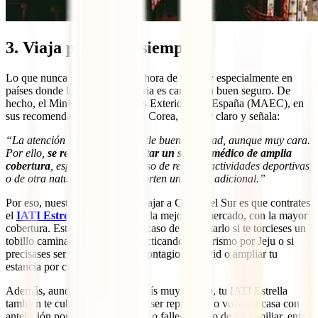
3. Viaja protegido siempre
Lo que nunca puede faltar a la hora de viajar y especialmente en
países donde la atención sanitaria es cara es un buen seguro. De
hecho, el Ministerio de Asuntos Exteriores de España (MAEC), en
sus recomendaciones de viaje a Corea, es muy claro y señala:
“La atención médica suele ser de buena calidad, aunque muy cara.
Por ello,
se recomienda contratar un seguro médico de amplia
cobertura
, especialmente en caso de realizar actividades deportivas
o de otra naturaleza que comporten un riesgo adicional.”
Por eso, nuestro consejo para viajar a Corea del Sur es que contrates
el
IATI Estrella
. Esta póliza es la mejor del mercado, con la mayor
cobertura. Estaremos para ti en caso de necesitarlo si te torcieses un
tobillo caminando por Seúl, practicando senderismo por Jeju o si
precisases ser atendido por un contagio de covid o ampliar tu
estancia por cuarentena.
Además, aunque Corea es un país muy seguro, tu IATI Estrella
también te cubrirá si necesitases ser repatriado o volver a casa con
antelación por la hospitalización o fallecimiento de un familiar, entre