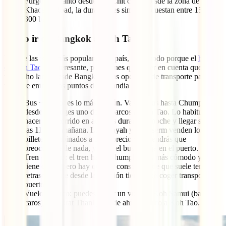
Furgoneta: tanto desde Mo Chit como desde la zona de
Khaosan Road, la duración es similar y cuestan entre 150 y
300 bahts.
Cómo ir de Bangkok a Koh Tao
Una de las islas más populares del país, sobre todo porque el
buceo
en Koh Tao
es interesante, pero tienes que tener en cuenta que está a
un trecho largo desde Bangkok. Las opciones de transporte para
moverte entre estos puntos de Tailandia son:
Bus + barco: es lo más común. Vas en bus hasta Chumphon y
desde ahí coges uno de los barcos a Koh Tao. Lo habitual es
hacer el recorrido en autobús durante la noche y llegar sobre
las 11 de la mañana. Lomprayah y Songserm venden los
billetes combinados a buen precio y no tendrás que
preocuparte de nada, ya que el bus te deja en el puerto.
Tren + barco: el tren hasta Chumphon es más cómodo ya que
tiene cama, pero hay que ser consciente de que suele tener
retrasos y que desde la estación tienes que coger transporte al
puerto.
Vuelo + barco: puedes coger un vuelo a Koh Samui (bastante
caros) o a Surat Thani y desde ahí un barco a Koh Tao.