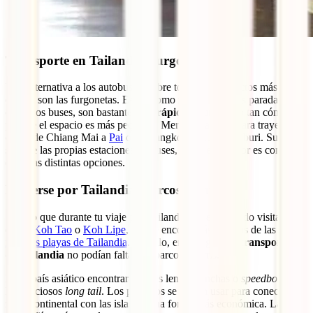
Transporte en Tailandia: furgonetas
Una alternativa a los autobuses, sobre todo para trayectos más
cortos, son las furgonetas. Estas, como no hacen tantas paradas
como los buses, son bastante
más rápidas
, aunque no tan cómodas
porque el espacio es más pequeño. Merecen la pena para trayectos
como de Chiang Mai a
Pai
o de Bangkok a Kanchanaburi. Suelen
salir de las propias estaciones de buses, así que lo mejor es comparar
entre las distintas opciones.
Moverse por Tailandia: barcos y ferris
Seguro que durante tu viaje por Tailandia tienes pensado visitar islas
como
Koh Tao
o
Koh Lipe
, donde encontrarás algunas de las
mejores playas de Tailandia
. Por ello, en esta guía de
transportes
de Tailandia
no podían faltar los barcos y ferris.
En el país asiático encontrarás ferris lentos, lanchas o
speedboats
y
los preciosos
long tail
. Los primeros se suelen usar para conectar la
zona continental con las islas de una forma más económica. Las