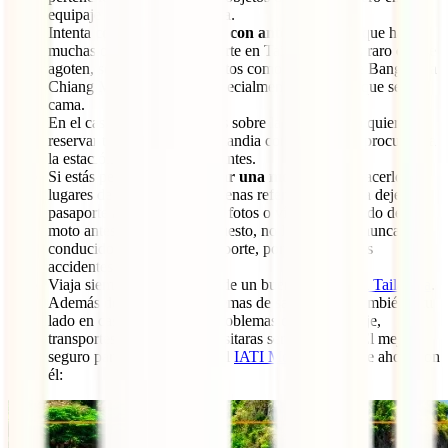
equipaje que vaya en bodega.
Intenta
comprar los billetes con antelación
. Aunque haya
muchas opciones de transporte en Tailandia, no es raro que se
agoten, sobre todo en trayectos como los trenes de Bangkok a
Chiang Mai o viceversa, especialmente si quieres que sea
cama.
En el caso de que vayas más sobre la marcha y no quieras
reservar tu transporte en Tailandia con antelación, procura ir a
la estación dos o tres horas antes.
Si estás pensando en
alquilar una moto
, intenta hacerlo en
lugares de los que tengas buenas referencias, nunca dejes tu
pasaporte a la agencia y haz fotos o vídeos del estado de la
moto antes de salir. Por supuesto, no la alquiles si nunca has
conducido este tipo de transporte, por desgracia, los
accidentes son habituales.
Viaja siempre acompañado de un buen
seguro para Tailandia
.
Además de cuidar de ti en temas de salud, estará también a tu
lado en casos como robo, problemas con tu equipaje,
transportes o incluso si necesitaras ser repatriado. El mejor
seguro para este destino es el
IATI Mochilero
, hazte ahora con
él: