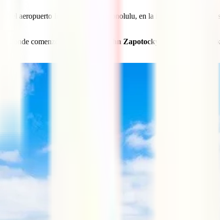
sea el aeropuerto Internacional de Honolulu, en la isla de Oahu. La más 
aya donde comenzó a practicarse?
John Zapotocky
ya surfeaba Waikik