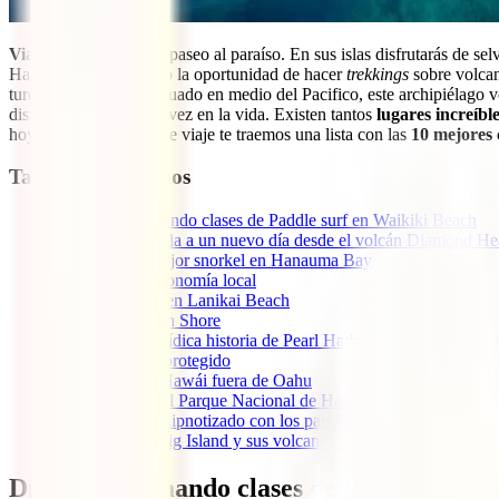
Viajar a Hawái
es un paseo al paraíso. En sus islas disfrutarás de se
Hawái ofrece al viajero la oportunidad de hacer
trekkings
sobre volcan
turquesa diferentes. Situado en medio del Pacifico, este archipiélago
disfrutar al menos una vez en la vida. Existen tantos
lugares increíbl
hoy en IATI Seguros de viaje te traemos una lista con las
10 mejores 
Tabla de contenidos
1
Diviértete tomando clases de Paddle surf en Waikiki Beach
2
Da la bienvenida a un nuevo día desde el volcán Diamond H
3
Disfruta del mejor snorkel en Hanauma Bay
4
Prueba la gastronomía local
5
Tuéstate al sol en Lanikai Beach
6
Surfea en North Shore
7
Descubre la fatídica historia de Pearl Harbor
8
Visitar Hawái protegido
9
Qué hacer en Hawái fuera de Oahu
9.1
Visitar el Parque Nacional de Haleakala en la isla de M
9.2
Queda hipnotizado con los paisajes de Kauai
9.3
Visita Big Island y sus volcanes activos
Diviértete tomando clases de Paddle surf 