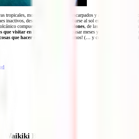
lvas tropicales, montañas con paisajes escarpados y acantilados de infarto
es inactivos, descubrir cascadas, tumbarse al sol en playas con arena d
 volcánico compuesto por
19 islas y atolones
, de las cuales 6 de ellas so
es que visitar en Hawái
que podrías pasar meses y meses sin repetir ni 
cosas que hacer en Hawái
. ¡Empezamos! (… y como siempre, viaja s
ead
aui
en Waikiki Beach