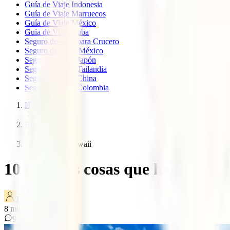
Guía de Viaje Indonesia
Guía de Viaje Marruecos
Guía de Viaje México
Guía de Viaje Cuba
Seguro de viaje para Crucero
Seguro de Viaje México
Seguro de viaje Japón
Seguro de viaje Tailandia
Seguro de viaje China
Seguro de viaje Colombia
Home
Blog
Que hacer en hawaii
10 mejores cosas que hacer en 
IATI Blog
8
minutos de lectura
9