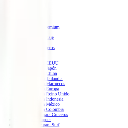
IATI Estrella
IATI Estándar
IATI Familia
IATI Escapadas
IATI Mochilero
IATI Anulación Premium
IATI Básico
IATI Anual Multiviaje
IATI Air Help
IATI Grandes Viajeros
IATI Estudios
Seguros de Viaje
Seguro de viaje a EEUU
Seguro de viaje a Japón
Seguro de viaje a China
Seguro de viaje a Tailandia
Seguro de viaje a Marruecos
Seguro de viaje a Europa
Seguro de viaje a Reino Unido
Seguro de viaje a Indonesia
Seguro de viaje a México
Seguro de viaje a Colombia
Seguro de viaje para Cruceros
Seguro para Camper
Seguro de viaje para Surf