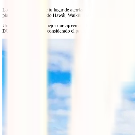
Lo más probable es que tu lugar de aterrizaje si vas a
viajar a Hawái
playa más famosa de todo Hawái, Waikiki Beach.
Una vez aquí ¿Dónde mejor que
aprender Paddle Surf
que en la pl
DUKE Kahanamoku
considerado el padre del surf moderno.