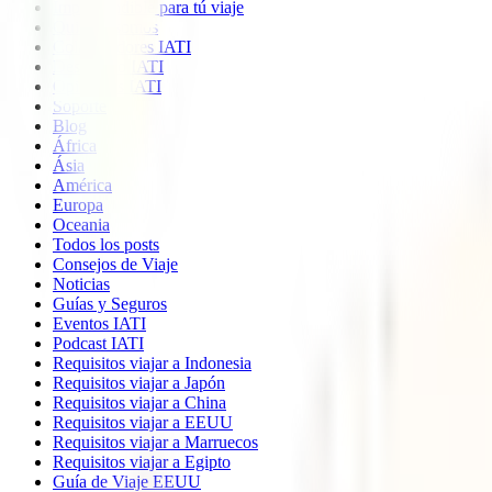
Imprescindible para tú viaje
Quiénes somos
Colaboradores IATI
Descuento IATI
Opiniones IATI
Soporte
Blog
África
Ásia
América
Europa
Oceania
Todos los posts
Consejos de Viaje
Noticias
Guías y Seguros
Eventos IATI
Podcast IATI
Requisitos viajar a Indonesia
Requisitos viajar a Japón
Requisitos viajar a China
Requisitos viajar a EEUU
Requisitos viajar a Marruecos
Requisitos viajar a Egipto
Guía de Viaje EEUU