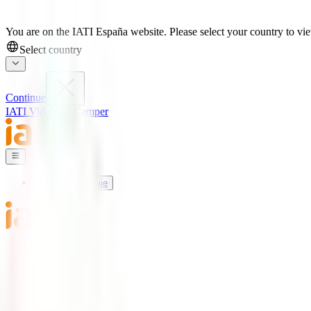
You are on the IATI España website. Please select your country to view
Select country
Continue
IATI Vida
IATI Camper
Seguros de Viaje
Mundo IATI
Soporte
Blog
Seguros de Viaje