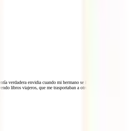
entía verdadera envidia cuando mi hermano se iba con mi abuela, la
endo libros viajeros, que me trasportaban a otros lugares y a otros