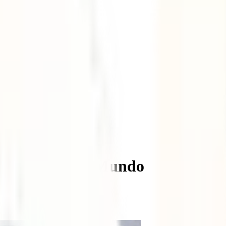
allejeandoPorElMundo