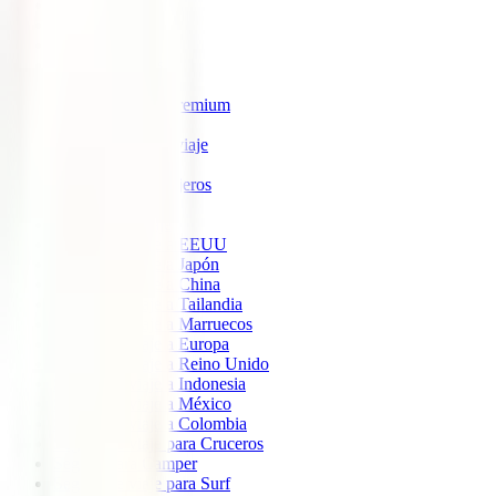
IATI Estrella
IATI Estándar
IATI Familia
IATI Escapadas
IATI Mochilero
IATI Anulación Premium
IATI Básico
IATI Anual Multiviaje
IATI Air Help
IATI Grandes Viajeros
IATI Estudios
Seguros de Viaje
Seguro de viaje a EEUU
Seguro de viaje a Japón
Seguro de viaje a China
Seguro de viaje a Tailandia
Seguro de viaje a Marruecos
Seguro de viaje a Europa
Seguro de viaje a Reino Unido
Seguro de viaje a Indonesia
Seguro de viaje a México
Seguro de viaje a Colombia
Seguro de viaje para Cruceros
Seguro para Camper
Seguro de viaje para Surf