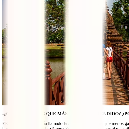
-¿CUÁL ES EL PAÍS QUE MÁS TE HA SORPRENDIDO? ¿P
EEUU. Nunca me había llamado la atención. Es el país que menos ganas
hermano se empeñó en ir a Nueva York me empezó a entrar el gusanill