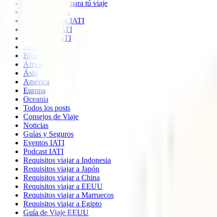
Imprescindible para tú viaje
Quiénes somos
Colaboradores IATI
Descuento IATI
Opiniones IATI
Soporte
Blog
África
Ásia
América
Europa
Oceania
Todos los posts
Consejos de Viaje
Noticias
Guías y Seguros
Eventos IATI
Podcast IATI
Requisitos viajar a Indonesia
Requisitos viajar a Japón
Requisitos viajar a China
Requisitos viajar a EEUU
Requisitos viajar a Marruecos
Requisitos viajar a Egipto
Guía de Viaje EEUU