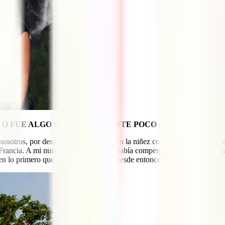
O O FUE ALGO QUE DESCUBRISTE POCO A POCO?
nosotros, por desgracia, no viajamos en la niñez como cuentan otros. S
e Francia. A mi nunca me tocaba. Pero sabía compensar esa necesidad ley
en lo primero que pensé, en viajar. Y desde entonces no he parado.