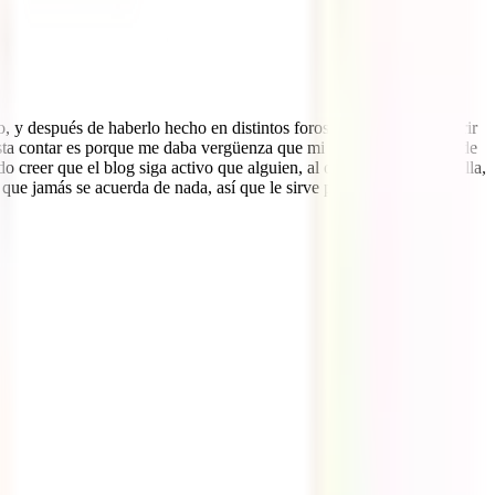
 y después de haberlo hecho en distintos foros de viajes decidí abrir
gusta contar es porque me daba vergüenza que mi madre fuera capaz de
reer que el blog siga activo que alguien, al otro lado de la pantalla,
 que jamás se acuerda de nada, así que le sirve para rememorar los