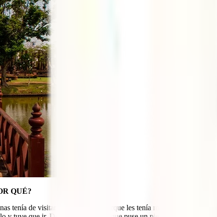
OR QUÉ?
 tenía de visitar y creo que era porque les tenía manía a los american
o y tuve que ir. Desde el primer día que puse un pie en EEUU, me enam