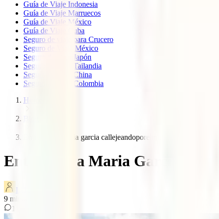
Guía de Viaje Indonesia
Guía de Viaje Marruecos
Guía de Viaje México
Guía de Viaje Cuba
Seguro de viaje para Crucero
Seguro de Viaje México
Seguro de viaje Japón
Seguro de viaje Tailandia
Seguro de viaje China
Seguro de viaje Colombia
Home
Blog
Entrevista a maria garcia callejeandoporelmundo
Entrevista a Maria Garcia | C
IATI Blog
9
minutos de lectura
1