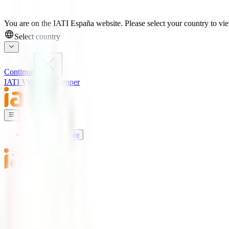
You are on the IATI España website. Please select your country to view
Select country
Continue
IATI Vida
IATI Camper
Seguros de Viaje
Mundo IATI
Soporte
Blog
Seguros de Viaje