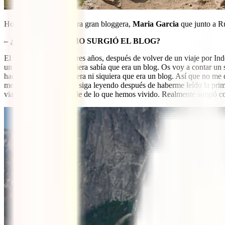
Hoy entrevistamos a otra gran bloggera,
Maria Garcia
que junto a R
– ¿CUANDO Y CÓMO SURGIÓ EL BLOG?
El blog surge hace ya tres años, después de volver de un viaje por Ind
un blog cuando ni siquiera sabía que era un blog. Os voy a contar un
hacer uno y yo no supiera ni siquiera que era un blog. Así que no me 
me lea. Y lo mejor, que siga leyendo después de haberme leído la prim
viajes y que no se olvide de lo que hemos vivido. Realmente surgió c