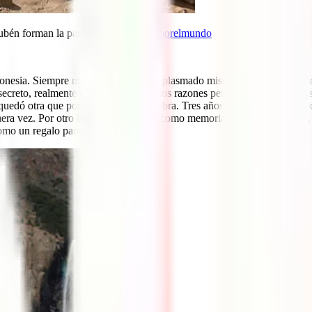
ubén forman la pareja de
callejeandoporelmundo
onesia. Siempre me ha gustado dejar plasmado mis aventuras por escrito,
 secreto, realmente el blog nació por dos razones pero la que más me 
quedó otra que ponerme manos a la obra. Tres años después no me puedo c
era vez. Por otro lado, el blog, sirve como memoria activa de mi chico,
omo un regalo para él.