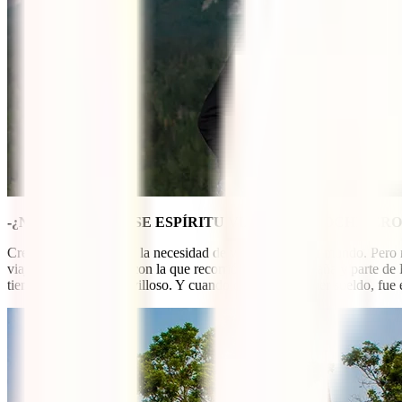
-¿NACISTE CON ESE ESPÍRITU VIAJERO Y MOCHILER
Creo que siempre sentí la necesidad de viajar y conocer mundo. Pero 
viajera de la familia y con la que recorrió casi todo España y parte d
tiempos. Leer es maravilloso. Y cuando obtuve mi primer sueldo, fue 