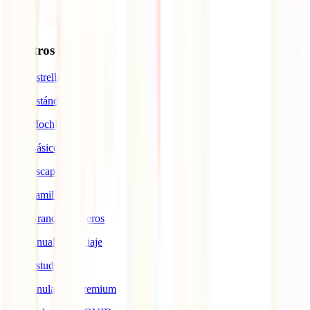
Nuestros seguros
IATI Estrella
IATI Estándar
IATI Mochilero
IATI Básico
IATI Escapadas
IATI Familia
IATI Grandes Viajeros
IATI Anual Multiviaje
IATI Estudios
IATI Anulación Premium