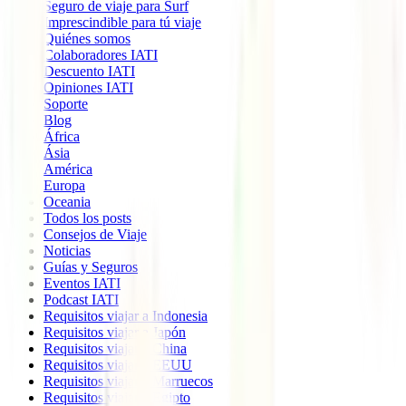
Seguro de viaje para Surf
Imprescindible para tú viaje
Quiénes somos
Colaboradores IATI
Descuento IATI
Opiniones IATI
Soporte
Blog
África
Ásia
América
Europa
Oceania
Todos los posts
Consejos de Viaje
Noticias
Guías y Seguros
Eventos IATI
Podcast IATI
Requisitos viajar a Indonesia
Requisitos viajar a Japón
Requisitos viajar a China
Requisitos viajar a EEUU
Requisitos viajar a Marruecos
Requisitos viajar a Egipto