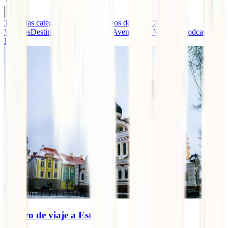
Todas las categorías
Guías y Seguros de Viaje
Consejos
Viajeros
Destinos
Eventos IATI
La Aventura de Viajar, el podcast de
IATI
Seguro de viaje a Estonia