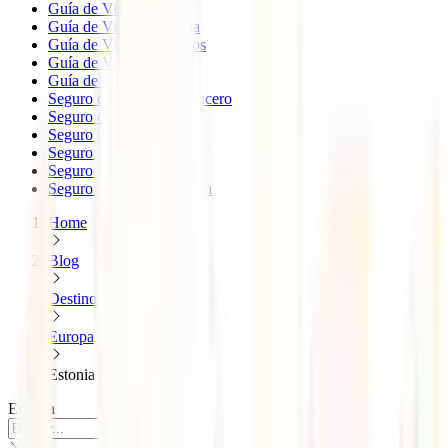
Guía de Viaje EEUU
Guía de Viaje Indonesia
Guía de Viaje Marruecos
Guía de Viaje México
Guía de Viaje Cuba
Seguro de viaje para Crucero
Seguro de Viaje México
Seguro de viaje Japón
Seguro de viaje Tailandia
Seguro de viaje China
Seguro de viaje Colombia
Home
Blog
Destinos
Europa
Estonia
Estonia