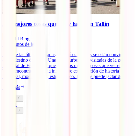
Las mejores cosas que ver y hacer en Tallin
IATI Blog
10
minutos de lectura
Durante las últimas décadas, los países bálticos se están convirtiendo
en un destino de moda. Una de las urbes más visitadas de la zona es
la capital de Estonia, ya que entre las mejores cosas que ver en
Tallin encontraremos una interesante combinación de historia
medieval, modernidad y estilo báltico. Tallin se puede jactar de [...]
Leer más
1