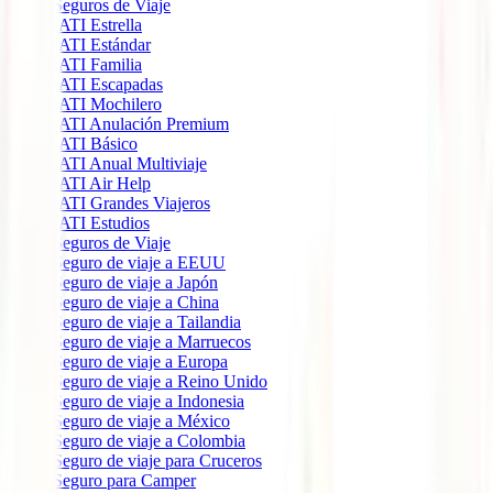
Seguros de Viaje
IATI Estrella
IATI Estándar
IATI Familia
IATI Escapadas
IATI Mochilero
IATI Anulación Premium
IATI Básico
IATI Anual Multiviaje
IATI Air Help
IATI Grandes Viajeros
IATI Estudios
Seguros de Viaje
Seguro de viaje a EEUU
Seguro de viaje a Japón
Seguro de viaje a China
Seguro de viaje a Tailandia
Seguro de viaje a Marruecos
Seguro de viaje a Europa
Seguro de viaje a Reino Unido
Seguro de viaje a Indonesia
Seguro de viaje a México
Seguro de viaje a Colombia
Seguro de viaje para Cruceros
Seguro para Camper