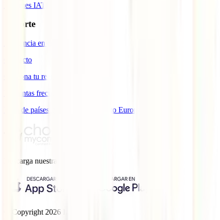
Informes IATI
Soporte
Asistencia en emergencias
Contacto
Gestiona tu reembolso
Preguntas frecuentes
Lista de países con cobertura ámbito Europa
Descarga nuestra
App.
© Copyright
2026
IATI.