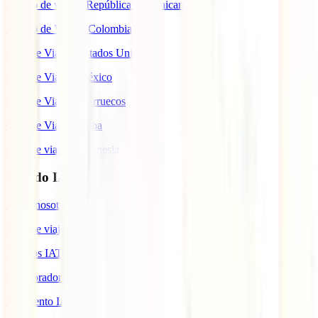
Seguro de viaje a República Dominicana
Seguro de Viaje a Colombia
Guía de Viaje a Estados Unidos
Guía de Viaje a México
Guía de Viaje a Marruecos
Guía de Viaje a Cuba
Guía de viaje a Indonesia
Mundo IATI
Sobre nosotros
Blog de viajes
Premios IATI
Colaboradores IATI
Descuento IATI