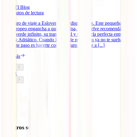
IATI Blog
10
minutos de lectura
El seguro de viaje a Eslovenia es indispensable. Este pequeño gran
país europeo engancha a quien lo pisa, que vuelve recomendándolo
por su verde infinito, su tranquilidad y su mezcla perfecta entre
Alpes y Adriático. Cuando la idea de recorrerlo ya no te suelta, el
siguiente paso es hacerte con tu seguro de viaje a [...]
Leer más
1
Nuestros seguros