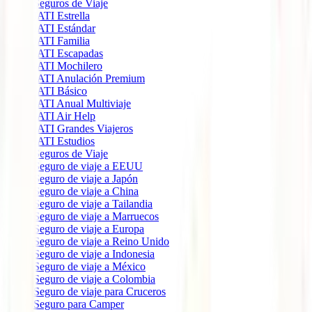
Seguros de Viaje
IATI Estrella
IATI Estándar
IATI Familia
IATI Escapadas
IATI Mochilero
IATI Anulación Premium
IATI Básico
IATI Anual Multiviaje
IATI Air Help
IATI Grandes Viajeros
IATI Estudios
Seguros de Viaje
Seguro de viaje a EEUU
Seguro de viaje a Japón
Seguro de viaje a China
Seguro de viaje a Tailandia
Seguro de viaje a Marruecos
Seguro de viaje a Europa
Seguro de viaje a Reino Unido
Seguro de viaje a Indonesia
Seguro de viaje a México
Seguro de viaje a Colombia
Seguro de viaje para Cruceros
Seguro para Camper