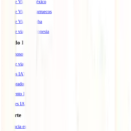
Guía de Viaje a México
Guía de Viaje a Marruecos
Guía de Viaje a Cuba
Guía de viaje a Indonesia
Mundo IATI
Sobre nosotros
Blog de viajes
Premios IATI
Colaboradores IATI
Descuento IATI
Informes IATI
Soporte
Asistencia en emergencias