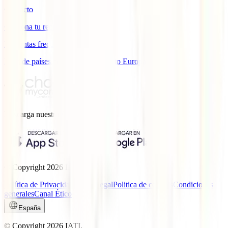
Contacto
Gestiona tu reembolso
Preguntas frecuentes
Lista de países con cobertura ámbito Europa
Descarga nuestra
App.
© Copyright
2026
IATI.
Política de Privacidad
Aviso Legal
Politica de cookies
Condiciones
generales
Canal Ético
España
© Copyright
2026
IATI.