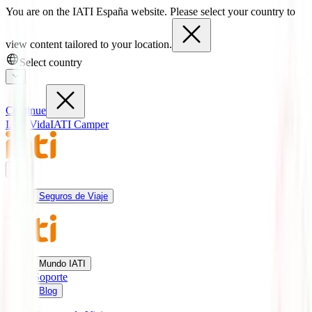
You are on the IATI España website. Please select your country to
view content tailored to your location.
Select country
Continue
IATI Vida
IATI Camper
Seguros de Viaje
Mundo IATI
Soporte
Blog