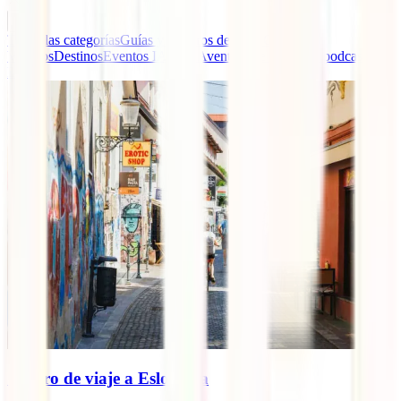
Todas las categorías
Guías y Seguros de Viaje
Consejos
Viajeros
Destinos
Eventos IATI
La Aventura de Viajar, el podcast de
IATI
Seguro de viaje a Eslovenia