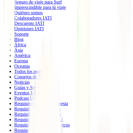
Seguro de viaje para Surf
Imprescindible para tú viaje
Quiénes somos
Colaboradores IATI
Descuento IATI
Opiniones IATI
Soporte
Blog
África
Ásia
América
Europa
Oceania
Todos los posts
Consejos de Viaje
Noticias
Guías y Seguros
Eventos IATI
Podcast IATI
Requisitos viajar a Indonesia
Requisitos viajar a Japón
Requisitos viajar a China
Requisitos viajar a EEUU
Requisitos viajar a Marruecos
Requisitos viajar a Egipto