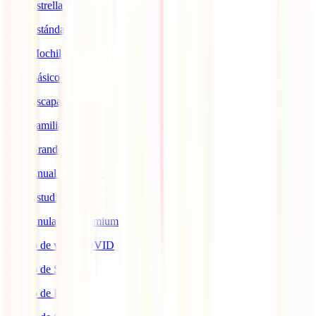
IATI Estrella
IATI Estándar
IATI Mochilero
IATI Básico
IATI Escapadas
IATI Familia
IATI Grandes Viajeros
IATI Anual Multiviaje
IATI Estudios
IATI Anulación Premium
Seguro de viaje COVID
Seguro de Salud
Seguro de Hogar