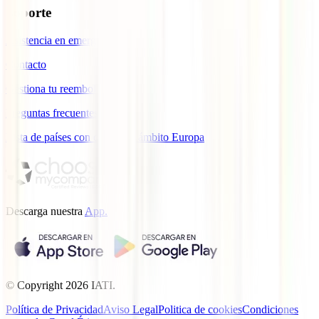
Soporte
Asistencia en emergencias
Contacto
Gestiona tu reembolso
Preguntas frecuentes
Lista de países con cobertura ámbito Europa
Descarga nuestra
App.
© Copyright
2026
IATI.
Política de Privacidad
Aviso Legal
Politica de cookies
Condiciones