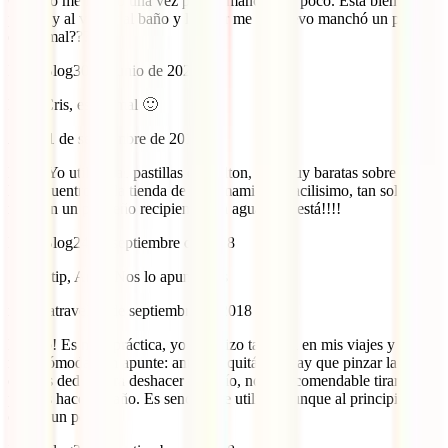
Cuando me limpio una vez puesta manchó un poco. Está bien
puesta y al volver al baño y limpiar me de nuevo manchó un poco,
es normal???
IATI Blog
30 de junio de 2020
Hola Cris, es normal 🙂
Anat
21 de septiembre de 2018
Hola! Yo utilizo las pastillas de Milton, son muy baratas sobre 7€,
las encuentro en la tienda de shopmami y es facilisimo, tan solo la
meto en un pequeño recipiente con agua y ya está!!!!
IATI Blog
24 de septiembre de 2018
¡Buen tip, Anat! Nos lo apuntamos
motxilatravel
12 de septiembre de 2018
Exacto! Es muy práctica, yo la utilizo tambien en mis viajes y es
muy cómoda. Un apunte: antes de quitártela hay que pinzar la copa
con los dedos para deshacer el vacío, no es recomendable tirar, pues
puedes hacerte daño. Es sencillo de utilizar, aunque al principio te
cueste un poco!