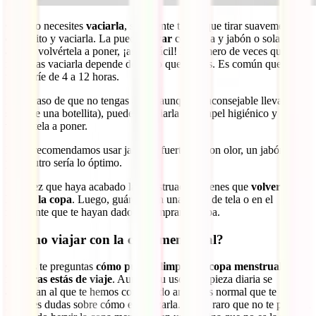
Cuando necesites
vaciarla
, solamente tienes que tirar suavemente
del rabito y vaciarla. La puedes
lavar
con agua y jabón o solamente
agua y volvértela a poner, ¡así de fácil! El número de veces que
necesitas vaciarla depende del flujo que tengas. Es común que su
uso varíe de 4 a 12 horas.
En el caso de que no tengas agua (aunque es aconsejable llevar
siempre una botellita), puedes limpiarla con papel higiénico y
volvértela a poner.
No te recomendamos usar jabones fuertes ni con olor, un jabón de
pH neutro sería lo óptimo.
Una vez que haya acabado la menstruación, tienes que
volver a
hervir la copa
. Luego, guárdala en una bolsa de tela o en el
recipiente que te hayan dado al comprar la copa.
¿Cómo viajar con la copa menstrual?
Quizás te preguntas
cómo puedes limpiar la copa menstrual
mientras estás de viaje
. Aunque su uso y limpieza diaria se
asemejan al que te hemos comentado arriba, es normal que te
plantees dudas sobre cómo esterilizarla. No es raro que no te parezca