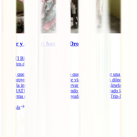
Viajar y ayudar: haz Trip-Drop
IATI Blog
6
minutos de lectura
Seguro que alguna vez has pensado que te gustaría echar una mano
en un proyecto local cuando estás de viaje pero no sabes dónde
buscar la información, qué ayuda llevar o a quién entregársela.
Desde IATI hemos estado investigando y hemos encontrado la
plataforma que te ayuda a viajar y ayudar en el camino: Trip-Drop.
Leer más