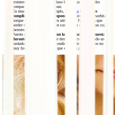
resistente y muy ligero. Incluso hay copas menstruales
compactas que apenas ocupan.
En muchos países (por ejemplo,
Filipinas
o
Cuba
)
es
complicado encontrar tampones
o el precio es desorbitado
porque las mujeres no suelen utilizarlos. No tendrás que
perder ni tiempo ni dinero en comprarlos si viajas con copa
menstrual.
Puesto que puedes
viajar con la copa menstrual puesta
durante largos períodos
de tiempo, si estás haciendo un
traslado largo en bus y las condiciones de los lavabos no son
muy favorables, no tendrás que estar tan pendiente.