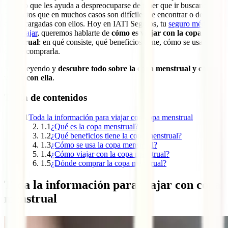
método que les ayuda a despreocuparse de tener que ir buscando
productos que en muchos casos son difíciles de encontrar o de tener
que ir cargadas con ellos. Hoy en IATI Seguros, tu
seguro médico
para viajar
, queremos hablarte de
cómo es viajar con la copa
menstrual
: en qué consiste, qué beneficios tiene, cómo se usa y
dónde comprarla.
Sigue leyendo y
descubre todo sobre la copa menstrual y cómo
viajar con ella
.
Tabla de contenidos
1
Toda la información para viajar con copa menstrual
1.1
¿Qué es la copa menstrual?
1.2
¿Qué beneficios tiene la copa menstrual?
1.3
¿Cómo se usa la copa menstrual?
1.4
¿Cómo viajar con la copa menstrual?
1.5
¿Dónde comprar la copa menstrual?
Toda la información para viajar con copa
menstrual