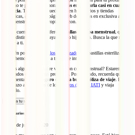
viaje, no te preocupes, ahora
podrás encontrarla casi en cualquier
farmacia
. También las puedes ver en herbolarios y tiendas
ecológicas, así como en páginas web dedicadas en exclusiva a la
copa menstrual o en la propia Amazon.
Ten en cuenta que hay diferentes
tallas de copa menstrual
, que se
suelen distinguir según hayas tenido hijos o no. Busca la que más se
adecue a ti.
También podrás
adquirir los esterilizadores
y pastillas esterilizadoras
que te hemos comentado a través de internet.
¿Tienes alguna duda sobre viajar con copa menstrual? Estaremos
encantados de recibir tus preguntas. Por otro lado, recuerda que es
fundamental
viajar seguro con una buena póliza de viaje
. Echa
un vistazo a las pólizas de los
seguros de viaje IATI
y viaja
tranquilo.
Calcula tu seguro
Comentarios (10)
Cris
23 de junio de 2020