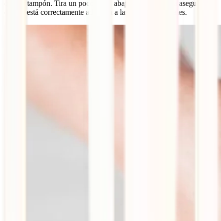
que un tampón. Tira un poco hacia abajo del rabito para asegurarte
de que está correctamente adherida a las paredes vaginales.