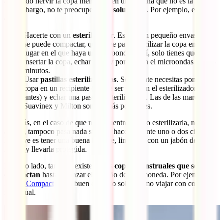
adecuado hervir la copa menstrual en una cocina que no es la tuya.
Sin embargo, no te preocupes, hay
soluciones
. Por ejemplo, estas
dos:
Hacerte con un
esterilizador
. Este es un pequeño envase que
se puede compactar, que sirve para esterilizar la copa en un
lugar en el que haya un microondas. Así, solo tienes que
insertar la copa, echar agua y ponerlo en el microondas unos 3
minutos.
Usar
pastillas esterilizadoras
. Solamente necesitas poner la
copa en un recipiente (puede ser también el esterilizador de
antes) y echar una pastilla esterilizadora. Las de las marcas
Suavinex y Milton son las más populares.
Además, en el caso de que no encuentres cómo esterilizarla, no te
apures, tampoco pasa nada si no lo haces durante uno o dos ciclos.
La clave es tener una buena higiene, limpiarla con un jabón de pH
neutro y llevarla protegida.
Por otro lado, también existen unas
copas menstruales que se
compactan
hasta alcanzar el tamaño de una moneda. Por ejemplo,
la
Lily Compact
es un buen ejemplo sobre cómo viajar con copa
menstrual.