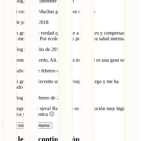
IATI Blog
24 de septiembre de 2018
¡Genial consejos! Muchas gracias por el aporte
Ali
25 de junio de 2018
Muchas gracias, la verdad que frente a tampones y compresas mejor
la copa menstrual. Por ecologismo y por nuestra salud interna.
IATI Blog
10 de julio de 2018
Totalmente de acuerdo, Ali. La copa menstrual es una gran solución
FurgoSalvaje
12 de febrero de 2018
Muchas gracias. Necesito una para viajar en furgo y me ha
encantado el post
IATI Blog
12 de febrero de 2018
¡Nos alegra que te sirva! Realmente es una solución muy higiénica,
ecológica y económica 🙂
Cargar más comentarios
Qué leer a continuación