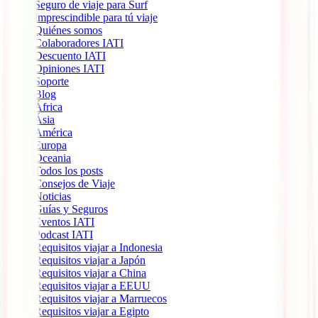
Seguro de viaje para Surf
Imprescindible para tú viaje
Quiénes somos
Colaboradores IATI
Descuento IATI
Opiniones IATI
Soporte
Blog
África
Ásia
América
Europa
Oceania
Todos los posts
Consejos de Viaje
Noticias
Guías y Seguros
Eventos IATI
Podcast IATI
Requisitos viajar a Indonesia
Requisitos viajar a Japón
Requisitos viajar a China
Requisitos viajar a EEUU
Requisitos viajar a Marruecos
Requisitos viajar a Egipto