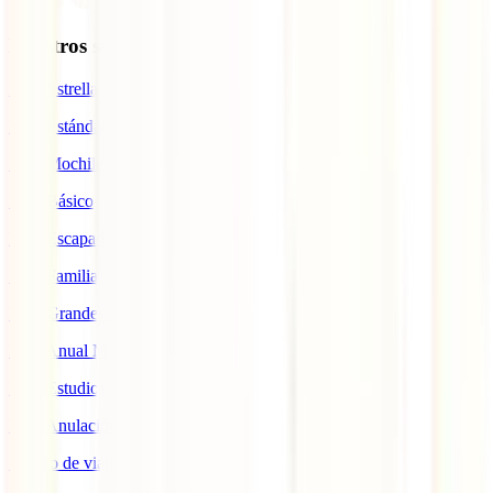
Nuestros seguros
IATI Estrella
IATI Estándar
IATI Mochilero
IATI Básico
IATI Escapadas
IATI Familia
IATI Grandes Viajeros
IATI Anual Multiviaje
IATI Estudios
IATI Anulación Premium
Seguro de viaje COVID