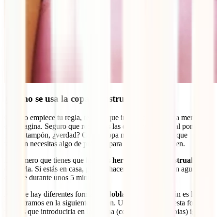
¿Cómo se usa la copa menstrual?
Cuando empiece tu regla, tendrás que introducirte la copa menstrual
en la vagina. Seguro que recuerdas las dudas que tenías al ponerte tu
primer tampón, ¿verdad? Con la copa menstrual, seguro que
también necesitas algo de práctica para que todo salga bien.
Lo primero que tienes que hacer es
hervir la copa menstrual
antes
de usarla. Si estás en casa, puedes hacerlo en un cazo con agua
caliente durante unos 5 minutos.
Aunque hay diferentes formas de
doblarla
, la más común es la que
te mostramos en la siguiente imagen. Una vez adquiera esta forma,
tendrás que introducirla en la vagina (con las manos limpias) igual