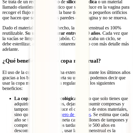
Se trata de un recipiente hecho de
silicona médica
o un material
llamado elastómero termoplástico que se introduce en la vagina para
recoger el flujo menstrual. En la base tiene unos pequeños orificios
que hacen que se adhiera a las paredes de la vagina y no se mueva.
Dado el material del que está hecho, la copa menstrual es 100%
reutilizable.
Su uso puede durar entre 5 y 10 años
. Cada vez que
la vacías se limpia con agua y jabón. Cuando acaba un ciclo, se
debe esterilizar, aunque ya te contaremos cómo con más detalle más
adelante.
¿Qué beneficios tiene la copa menstrual?
El uso de la copa menstrual se ha extendido durante los últimos años
gracias a los beneficios que aporta su uso. Así, podemos decir que
usar la copa menstrual de forma regular aporta los siguientes
beneficios:
La copa menstrual es ecológica
. Puesto que solo tienes que
adquirirla cada varios años, dejas de consumir compresas y
tampones. No solo se reduce el consumo de estos materiales,
sino que
se reduce el número de residuos
. Se estima que cada
año se tiran en todo el planeta casi 95 billones de tampones y
compresas y estos residuos tardan más de 500 años en
descomponerse. Sin duda, usar la copa menstrual es la