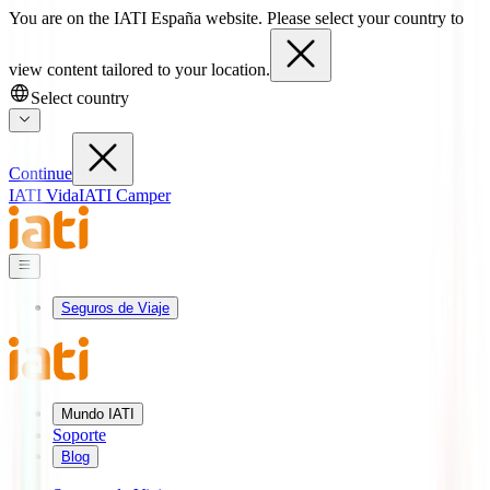
You are on the IATI España website. Please select your country to
view content tailored to your location.
Select country
Continue
IATI Vida
IATI Camper
Seguros de Viaje
Mundo IATI
Soporte
Blog