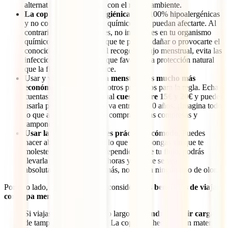
alternativa más coherente con el medio ambiente.
La copa menstrual es higiénica
. Son 100% hipoalergénicas
y no contienen productos químicos que puedan afectarte. Al
contrario que los tampones, no introduces en tu organismo
químicos o blanqueantes que te puedan dañar o provocarte el
conocido shock tóxico. Al recoger el flujo menstrual, evita las
infecciones y hongos, ya que favorece la protección natural
que la flora vaginal produce.
Usar y
viajar con la copa menstrual es mucho más
económico
que recurrir a otros productos para la regla. Echa
cuentas: una copa menstrual
cuesta entre 15€ y 20€
y puedes
usarla por un período que va entre 5 y 10 años. ¡Imagina todo
lo que ahorras dejando de comprar tantas compresas y
tampones!
Usar la copa menstrual es práctico y cómodo
. Puedes
hacer absolutamente todo lo que te propongas sin que te
moleste llevarla puesta. Dependiendo de tu flujo, podrás
llevarla puesta incluso 12 horas y sin que se vea
absolutamente nada. Además, no genera ningún tipo de olor.
Por otro lado, también debemos considerar los
beneficios de viajar
con copa menstrual
:
Si viajas durante un tiempo largo,
no tendrás que ir cargada
de tampones o compresas. La copa está hecha de un material