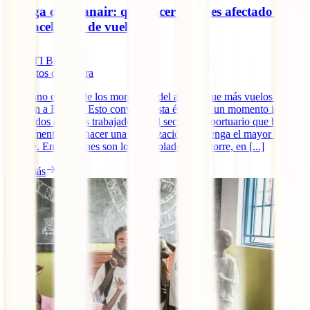
Huelga de Ryanair: qué hacer si te ves afectado por
la cancelación de vuelos
IATI Blog
5
minutos de lectura
El verano es uno de los momentos del año en que más vuelos salen
y llegan a España. Esto convierte esta época en un momento ideal
para todos aquellos trabajadores del sector aeroportuario que buscan
un momento para hacer una movilización que tenga el mayor eco
posible. En ocasiones son los controladores de torre, en [...]
Leer más