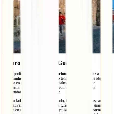
Seguro para viajar a Guatemala
Ya has podido ver que,
con precauciones siempre, viajar a
Guatemala es seguro
. Es necesario tener cuidado con los objetos
de valor en grandes ciudades, especialmente en Ciudad de
Guatemala, evitar salir de noche y recurrir a las furgonetas
compartidas siempre que sea posible.
Por otro lado, como hemos comentado, las infraestructuras sanitarias
son relativamente buenas en lugares turísticos y ciudades grandes,
pero no en zonas rurales. Algo que ya sabes es que
la asistencia