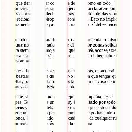
pero sí que tienes que ser consciente de que, como en todo
Centroamérica,
las mujeres extranjeras llaman la atención
, sobre
todo si viajan solas. Es decir, que serás objeto de miradas y puede
ser que recibas algún “piropo” ocasionalmente. Esto no implica
necesariamente que te vaya a ocurrir nada, pero sí debes hacerte a la
idea.
Por otro lado, aunque para los viajeros se recomienda lo mismo,
es
mejor que no camines sola al caer el sol y por zonas solitarias
.
Pregunta siempre en tu alojamiento qué es lo más aconsejable. Si te
apetece salir a cenar, quizás es mejor llamar a un Uber, sobre todo en
ciudades grandes.
En cuanto a la
ropa
, verás que las guatemaltecas, en general, se
cubren bastante a la hora de vestir. No significa que tengas que ir
como ellas, pero sí que llamarás más la atención en caso de ir con
pantalones cortos o camisetas de tirantes.
Finalmente, si en algún momento requieres compañía, no te
preocupes, Guatemala es un país muy
frecuentado por todo tipo
de viajeros
y tienes hostels de corte mochilero por todos lados
donde encontrarás a más personas como tú o te podrás unir a
excursiones. En ese sentido, Guate está dentro de cualquier ruta por
Centroamérica y no echarás en falta la compañía.