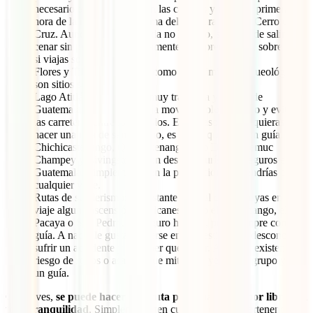
necesario tener cuidado con las carteras y evitar la primera
hora de la mañana y la última del día para subir al Cerro de la
Cruz. Aunque se recomienda no hacerlo, sí se puede salir a
cenar sin problemas. Obviamente, con precaución, sobre todo
si viajas sola.
Flores y Tikal: tanto la isla como el yacimiento arqueológico
son sitios seguros.
Lago Atitlán: es una zona muy tranquila y segura de
Guatemala, pero se aconseja moverse solo en barco y evitar
las carreteras entre los pueblos. En el caso de que quieras
hacer una ruta de senderismo, es mejor que sea con guía.
Chichicastenango, Quetzaltenango, Río Dulce, Semuc
Champey y Livingstone: son destinos turísticos seguros en
Guatemala. Simplemente ten la precaución que tendrías en
cualquier viaje.
Rutas de senderismo: es bastante normal que incluyas en tu
viaje alguna ascensión a volcanes como el Acatenango, el
Pacaya o San Pedro. Es seguro hacerlo, pero siempre con un
guía. A nadie le gusta perderse en un destino que desconoce o
sufrir un accidente y no saber qué hacer. Además, existen
riesgo de robos o asaltos, que mitigarás yendo en grupo y con
un guía.
Como ves,
se puede hacer una ruta por Guatemala por libre con
total tranquilidad
. Simplemente ten cuidado con tus pertenencias y