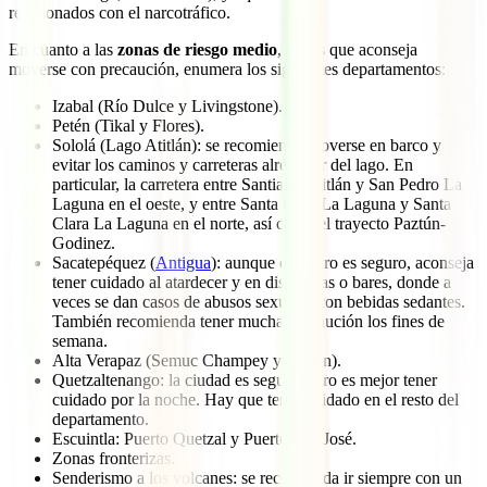
relacionados con el narcotráfico.
En cuanto a las
zonas de riesgo medio
, en las que aconseja
moverse con precaución, enumera los siguientes departamentos:
Izabal (Río Dulce y Livingstone).
Petén (Tikal y Flores).
Sololá (Lago Atitlán): se recomienda moverse en barco y
evitar los caminos y carreteras alrededor del lago. En
particular, la carretera entre Santiago Atitlán y San Pedro La
Laguna en el oeste, y entre Santa Cruz La Laguna y Santa
Clara La Laguna en el norte, así como el trayecto Paztún-
Godinez.
Sacatepéquez (
Antigua
): aunque el centro es seguro, aconseja
tener cuidado al atardecer y en discotecas o bares, donde a
veces se dan casos de abusos sexuales con bebidas sedantes.
También recomienda tener mucha precaución los fines de
semana.
Alta Verapaz (Semuc Champey y Cobán).
Quetzaltenango: la ciudad es segura, pero es mejor tener
cuidado por la noche. Hay que tener cuidado en el resto del
departamento.
Escuintla: Puerto Quetzal y Puerto San José.
Zonas fronterizas.
Senderismo a los volcanes: se recomienda ir siempre con un