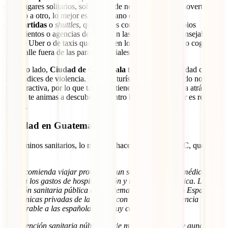
evita lugares solitarios, sobre todo de noche. De cara a moverte de
un lado a otro, lo mejor es echar mano de las
furgonetas
compartidas
o
shuttles
, que puedes contratar en los propios
alojamientos o agencias de viaje. En las ciudades, es aconsejable
tirar de Uber o de taxis que te llamen los hoteles, evitando coger uno
de la calle fuera de las paradas oficiales.
Por otro lado,
Ciudad de Guatemala
todavía es una ciudad con
altos índices de violencia. Aun así, turísticamente hablando no es
muy atractiva, por lo que tampoco tienes que echarte para atrás por
ello. Si te animas a descubrir su centro histórico, lo mejor es recurrir
a Uber.
Sanidad en Guatemala
En términos sanitarios, lo mejor es hacerle caso al MAEC, que
señala:
“Se recomienda viajar provisto de un seguro de viaje y médico, que
incluya los gastos de hospitalización y repatriación médica. La
atención sanitaria pública en Guatemala es peor que en España.
Las clínicas privadas de la capital con un nivel de asistencia
equiparable a las españolas son muy costosas.”
“La atención sanitaria pública es de muy baja calidad y aunque