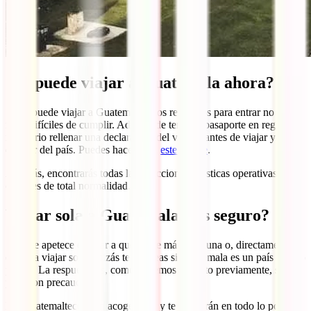
¿Se puede viajar a Guatemala ahora?
Sí, se puede viajar a Guatemala y los requisitos para entrar no son
nada difíciles de cumplir. Además de tener tu pasaporte en regla, es
necesario rellenar una declaración del viajero antes de viajar y antes
de salir del país. Puedes hacerlo en
este enlace
.
Además, encontrarás todas las atracciones turísticas operativas. El
clima es de total normalidad.
Viajar sola a Guatemala, ¿es seguro?
Si no te apetece esperar a que nadie más se te una o, directamente, te
encanta viajar sola, quizás te planteas si Guatemala es un país seguro
para ti. La respuesta es, como te hemos descrito previamente, sí,
pero con precaución.
Los guatemaltecos son acogedores y te ayudarán en todo lo posible,