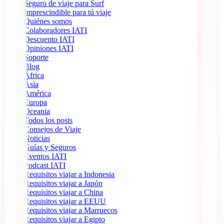
Seguro de viaje para Surf
Imprescindible para tú viaje
Quiénes somos
Colaboradores IATI
Descuento IATI
Opiniones IATI
Soporte
Blog
África
Ásia
América
Europa
Oceania
Todos los posts
Consejos de Viaje
Noticias
Guías y Seguros
Eventos IATI
Podcast IATI
Requisitos viajar a Indonesia
Requisitos viajar a Japón
Requisitos viajar a China
Requisitos viajar a EEUU
Requisitos viajar a Marruecos
Requisitos viajar a Egipto