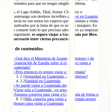
experimentados para que no tengas ningún problema.
Antigua, el Lago Atitlán, Tikal, Semuc Champey o
Chichicastenango son destinos increíbles
que ver en Guatemala
,
pero todavía no son tantos los viajeros que se animan a visitarlos,
quizás motivados por la fama de que es un país inseguro. En IATI
vamos a contarte todo lo que precisas saber, pero ya empezamos por
lo más importante:
es seguro viajar a Guatemala por libre, pero sí
que es necesario tener ciertas precauciones
.
Tabla de contenidos
1
¿Qué dice el Ministerio de Asuntos Exteriores y de
Cooperación de España sobre si es seguro viajar a
Guatemala?
2
¿Pero entonces es seguro viajar a Guatemala?
2.1
Seguridad en Guatemala, ¿es peligroso?
2.2
Sanidad en Guatemala
3
¿Se puede viajar a Guatemala ahora?
4
Viajar sola a Guatemala, ¿es seguro?
5
Algunos consejos para viajar a Guatemala de forma segura
5.1
Más consejos para viajar a Guatemala seguro
6
Seguro para viajar a Guatemala