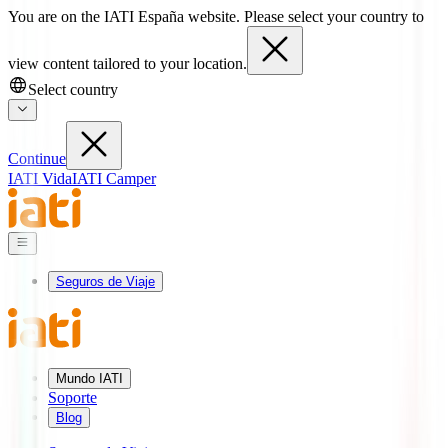
You are on the IATI España website. Please select your country to
view content tailored to your location.
Select country
Continue
IATI Vida
IATI Camper
Seguros de Viaje
Mundo IATI
Soporte
Blog