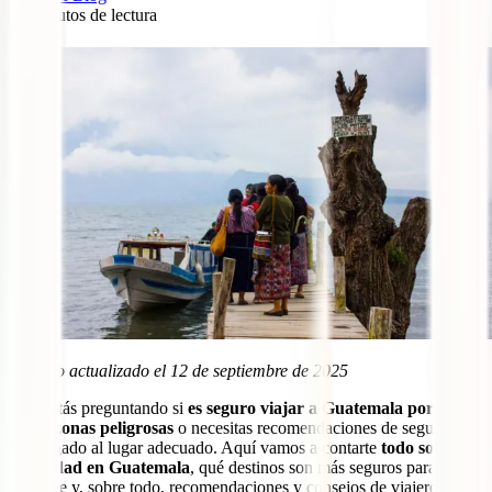
16
minutos de lectura
2
Artículo actualizado el 12 de septiembre de 2025
Si te estás preguntando si
es seguro viajar a Guatemala por libre
,
si hay
zonas peligrosas
o necesitas recomendaciones de seguridad,
has llegado al lugar adecuado. Aquí vamos a contarte
todo sobre la
seguridad en Guatemala
, qué destinos son más seguros para visitar
por libre y, sobre todo, recomendaciones y consejos de viajeros