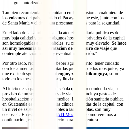
guía autorizado.
También recomienda tener cuidado en la ascensión a cualquiera de
los
volcanes
del país, incluido el Pacaya, ya que este, junto con los
de Santa María y el del Agua presentan riesgos para la seguridad.
En el lado de la salud, indica: “la atención sanitaria pública es de
muy baja calidad y aunque algunos hospitales privados de la capital
son homologables a los españoles, su coste es muy elevado.
Se hace
así muy necesaria la contratación de un seguro de viaje
que
contemple atención médica y eventual repatriación.”
Por otro lado, recomienda no beber agua del grifo, tener cuidado
con los alimentos crudos y evitar las picaduras de los mosquitos, ya
que existe riesgo de contraer
dengue, zika y chikunguya
, sobre
todo en los meses de más calor y lluvias.
Al inicio de su página también señala que “se recomienda viajar
provisto de un seguro médico y de viaje, que incluya gastos de
hospitalización y repatriación médica. La atención sanitaria pública
en Guatemala es deficiente y las clínicas privadas de la capital, con
un nivel de asistencia equiparables a las españolas, son muy
costosas”. En este sentido, el
IATI Mochilero
, como veremos a
continuación, es tu aliado perfecto para esta aventura.