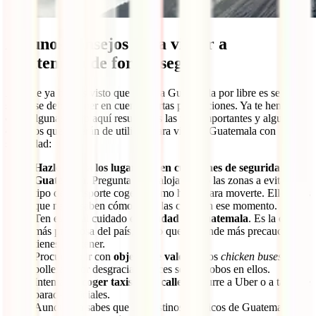
Algunos consejos para viajar a
Guatemala de forma segura
Aunque ya hemos visto que viajar a Guatemala por libre es seguro,
sí que se deben tener en cuenta ciertas precauciones. Ya te hemos
dado algunas, pero aquí resumimos las más importantes y algunos
consejos que te serán de utilidad para viajar a Guatemala con
seguridad:
Hazle caso a los lugareños en cuestiones de seguridad en
Guatemala
. Pregunta en tu alojamiento las zonas a evitar, qué
tipo de transporte coger o cómo hacer para moverte. Ellos más
que nadie saben cómo están las cosas en ese momento.
Ten especial cuidado en
Ciudad de Guatemala
. Es la ciudad
más peligrosa del país, por lo que es donde más precaución
tienes que tener.
Procura no ir con
objetos de valor
en los
chicken buses
o
polleras. Por desgracia, a veces se dan robos en ellos.
Intenta
no coger taxis de la calle
y recurre a Uber o a taxis de
paradas oficiales.
Aunque ya sabes que los destinos turísticos de Guatemala son