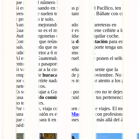
que poner el número PIN.
Si estás pensando en visitar las playas del Pacífico, ten
presente que suelen tener bastante oleaje. Báñate con cuidado
y procura no ir solo.
Aunque va mejorando, el estado de las carreteras en
Guatemala no es el mejor. Por eso, conviene ceñirte a los
shuttles
o furgonetas compartidas y no alquilar coche.
Comprueba que reúnes toda la
documentación
para entrar al
país. Recuerda que necesitas que tu pasaporte tenga una
validez superior a 6 meses como mínimo.
Al entrar a Guatemala, comprueba que te ponen el sello de
entrada en tu pasaporte.
Si vas a viajar a la costa caribeña, ten presente que la
temporada de
huracanes
va de junio a noviembre. No tiene
por qué ocurrirte nada, pero es mejor estar atento a los partes
meteorológicos.
Es seguro viajar a Guatemala por libre, pero no te dejes en
casa el
sentido común
. Ten cuidado con tus pertenencias y
no te despistes.
Por supuesto, viaja con un buen seguro de viajes. El mejor
para esta ocasión es el
IATI Mochilero
, con profesionales
que estarán para ti en situaciones difíciles más allá del ámbito
médico.