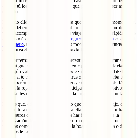
médica no es gratuita
, sino que, en caso de necesitarlo, deberás
abonar tú los costes del tratamiento, que pueden llegar a ser muy
elevados.
Por todo ello y más que nunca ahora que estamos en un momento en
el que debemos cuidar nuestra salud aún más, es imprescindible
viajar acompañado de un seguro de viajes que responda rápidamente
cuando más lo necesites. El
mejor seguro para Guatemala
es el
IATI
Mochilero
, una póliza para viajeros todoterreno que te brinda una
cobertura de gastos médicos de hasta 600.000 euros
.
Te cubriremos tanto si tienes una torcedura de tobillos caminando
por Antigua como si tienes un accidente practicando
senderismo
por algún volcán o mientras recorres las ruinas mayas de Tikal. Lo
mismo si te contagiases de coronavirus o hacerte una prueba por
prescripción médica. De igual manera, todos los seguros de IATI
cubren la repatriación o la vuelta anticipada a casa por motivos tan
importantes como el fallecimiento o la hospitalización de un familiar.
Pero es que, además, si tienes miedo que algo chafe tu viaje, añade
la cobertura de
anulación
. Gracias a ella, podrías recuperar hasta
3.500 euros de los gastos en los que has incurrido durante la
organización del viaje si finalmente no lo puedes realizar por
motivos como un despido laboral o la hospitalización tuya o de un
familiar de primer grado.