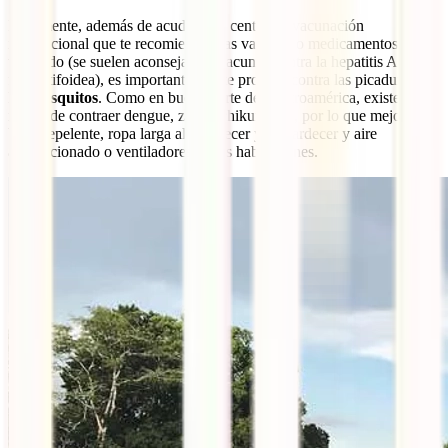
Finalmente, además de acudir a un centro de vacunación
internacional que te recomienden las vacunas o medicamentos según
tu estado (se suelen aconsejar las vacunas contra la hepatitis A y la
fiebre tifoidea), es importante que te protejas contra las picaduras de
los
mosquitos
. Como en buena parte de Centroamérica, existe
riesgo de contraer dengue, zika o chikunguya, por lo que mejor un
buen repelente, ropa larga al amanecer y al atardecer y aire
acondicionado o ventiladores en las habitaciones.