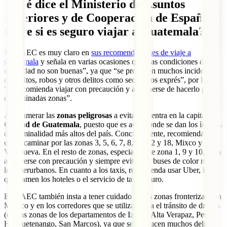
¿Qué dice el Ministerio de Asuntos
Exteriores y de Cooperación de España
sobre si es seguro viajar a Guatemala?
El MAEC es muy claro en
sus recomendaciones de viaje a
Guatemala
y señala en varias ocasiones que “las condiciones de
seguridad no son buenas”, ya que “se producen muchos incidentes
de asaltos, robos y otros delitos como secuestros exprés”, por lo que
“se recomienda viajar con precaución y abstenerse de hacerlo por
determinadas zonas”.
Al enumerar las
zonas peligrosas
a evitar se centra en la capital,
Ciudad de Guatemala
, puesto que es aquí donde se dan los índices
de criminalidad más altos del país. Concretamente, recomienda
evitar caminar por las zonas 3, 5, 6, 7, 8, 11, 12 y 18, Mixco y
Villanueva. En el resto de zonas, especialmente zona 1, 9 y 10, insta
a moverse con precaución y siempre evitar los buses de color rojo y
los interurbanos. En cuanto a los taxis, recomienda usar Uber, los
que llamen los hoteles o el servicio de taxi seguro.
El MAEC también insta a tener cuidado en las zonas fronterizas con
México y en los corredores que se utilizan para el tránsito de drogas
(ciertas zonas de los departamentos de Izabal, Alta Verapaz, Petén,
Huehuetenango, San Marcos), ya que se producen muchos delitos