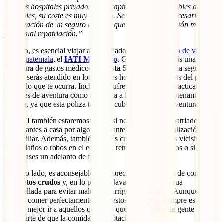
algunos hospitales privados de la capital son homologables a los
españoles, su coste es muy elevado. Se hace así muy necesaria la
contratación de un seguro de viaje que contemple atención médica
y eventual repatriación.”
Por ello, es esencial viajar acompañado del mejor
seguro de viaje
para Guatemala
, el
IATI Mochilero
. Gracias a él tendrás una
cobertura de gastos médicos de
hasta 500.000 euros
y la seguridad
de que serás atendido en los mejores hospitales y clínicas del país, te
ocurra lo que te ocurra. Incluso si sufres un accidente practicando
deportes de aventura como la subida a los volcanes Acatenango o
Pacaya, ya que esta póliza también cubre deportes de aventura.
En IATI también estaremos para ti si necesitases ser repatriado o
volver antes a casa por algo importante como la hospitalización de
un familiar. Además, también estarás cubierto para otras vicisitudes
como daños o robos en el equipaje, retrasos en los vuelos o si
necesitases un adelanto de fondos.
Por otro lado, es aconsejable tener precaución a la hora de comer
alimentos crudos
y, en lo posible, lavar la fruta con agua
embotellada para evitar males de barriga innecesarios. Aunque
puedes comer perfectamente en puestos callejeros, siempre es
mucho mejor ir a aquellos que veas que tienen bastante gente para
asegurarte de que la comida tiene rotación.