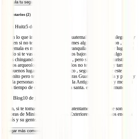
Calcula tu seguro
Comentarios (2)
Esvin Huitz
5 de junio de 2024
Segun lo que indica aqui , uta en Guatemala de roban te taleguean y
te cojen si no tenes cuidado, y si comes algo te pones cagon , saben
Guatemala es muy bella y es muy tranquila y en cualquier lugar del
mundo si te vas a meter a los mundos bajos te va a pasar algo y si
andas chingando de noche tambien , pero si vas a zonas turisticas,
centros arqueologicos y lugares bellos no te pasara nada y tambien
hay buenos lugares donde comer rico , segun lo que dice este blog
es bonito pero te va mal , son mentiras Guatemala es bella y punto y
aqui la personas son buenas visiten la Antigua Guatemla y mejor si
es en tiempo de cuarezma y semana santa. es unica en el mundo ,
IATI Blog
10 de junio de 2024
Esvin, si te tomas el tiempo de leer atentamente verás que son las
palabras de Ministerio de Asuntos Exteriores. En IATI nos encanta
el país y su gente. Saludos.
Cargar más comentarios