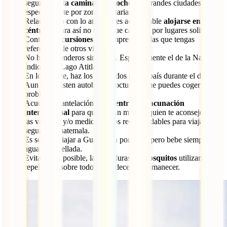
seguros,
evita caminar de noche
por grandes ciudades y
especialmente por zonas solitarias.
Relacionado con lo anterior, es aconsejable
alojarse en zonas
céntricas
para así no tener que caminar por lugares solitarios.
Contrata
excursiones
con empresas de las que tengas
referencias de otros viajeros.
No hagas senderos sin
guías
. Especialmente el de la Nariz del
Indio en el Lago Atitlán.
En lo posible, haz los recorridos por el país durante el día.
Aun así, existen autobuses nocturnos que puedes coger sin
problemas.
Acude con antelación a un
centro de vacunación
internacional
para que sea un médico quien te aconseje sobre
las vacunas y/o medicamentos recomendables para viajar
seguro a Guatemala.
Es seguro viajar a Guatemala por libre, pero bebe siempre
agua embotellada.
Evita, en lo posible, las picaduras de
mosquitos
utilizando
repelentes, sobre todo al atardecer y al amanecer.