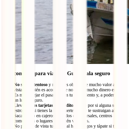
Más consejos para viajar a Guatemala seguro
No seas ostentoso
y no lleves objetos de mucho valor a la
vista. También es aconsejable no llevar mucho dinero encima.
Es mejor dejar el pasaporte en tu alojamiento y, a poder ser, en
un lugar seguro.
Lleva
varias tarjetas de crédito/débito
por si alguna se te
estropea o si tienes la mala suerte de que te sustraigan alguna.
Saca dinero en cajeros ubicados en sucursales, centros
comerciales o lugares que estén vigilados.
No pierdas de vista tu tarjeta al hacer pagos y tápate si tienes