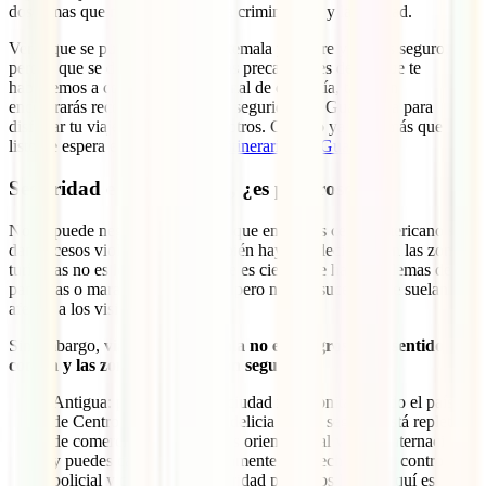
dos temas que más preocupan: la criminalidad y la sanidad.
Verás que se puede viajar a Guatemala por libre y que es seguro,
pero sí que se deben tomar ciertas precauciones de las que te
hablaremos a continuación. Al final de esta guía, también
encontrarás recomendaciones de seguridad en Guatemala para
disfrutar tu viaje tanto como nosotros. Cuando ya estés más que
listo, te espera este espectacular
itinerario por Guatemala
.
Seguridad en Guatemala, ¿es peligroso?
No se puede negar lo obvio y es que en el país centroamericano se
dan sucesos violentos, pero también hay que decir que en las zonas
turísticas no es lo habitual. Sí que es cierto que hay problemas de
pandillas o maras y narcotráfico, pero no son sucesos que suelan
afectar a los visitantes.
Sin embargo,
viajar a Guatemala no es peligroso con sentido
común y las zonas turísticas son seguras
:
Antigua: posiblemente la ciudad más bonita de todo el país (y
de Centroamérica) es una delicia y muy segura. Está repleta
de comercios y restaurantes orientados al viajero internacional
y puedes caminar tranquilamente. De hecho, verás control
policial y cámaras de seguridad por todos lados. Aquí es