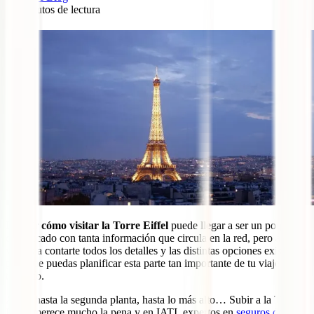
12
minutos de lectura
0
Decidir
cómo visitar la Torre Eiffel
puede llegar a ser un poquito
complicado con tanta información que circula en la red, pero aquí
vamos a contarte todos los detalles y las distintas opciones existentes
para que puedas planificar esta parte tan importante de tu viaje sin
tanto lío.
A pie, hasta la segunda planta, hasta lo más alto… Subir a la Torre
Eiffel merece mucho la pena y en IATI, expertos en
seguros de