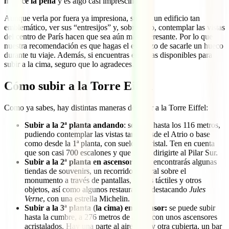
merece la pena
y es algo casi imprescindible.
Aunque verla por fuera ya impresiona, subir a un edificio tan
emblemático, ver sus “entresijos” y, sobre todo, contemplar las vistas
del centro de París hacen que sea aún más interesante. Por lo que
nuestra recomendación es que hagas el esfuerzo de sacarle un hueco
durante tu viaje. Además, si encuentras entradas disponibles para
subir a la cima, seguro que lo agradeces.
Cómo subir a la Torre Eiffel
Como ya sabes, hay distintas maneras de subir a la Torre Eiffel:
Subir a la 2ª planta andando
: se sube hasta los 116 metros,
pudiendo contemplar las vistas tanto desde el Atrio o base
como desde la 1ª planta, con suelo de cristal. Ten en cuenta
que son casi 700 escalones y que debes dirigirte al Pilar Sur.
Subir a la 2ª planta en ascensor:
aquí encontrarás algunas
tiendas de souvenirs, un recorrido cultural sobre el
monumento a través de pantallas, suelos táctiles y otros
objetos, así como algunos restaurantes, destacando
Jules
Verne
, con una estrella Michelin.
Subir a la 3ª planta (la cima) en ascensor:
se puede subir
hasta la cumbre, a 276 metros de altura con unos ascensores
acristalados. Hay una parte al aire libre y otra cubierta, un bar