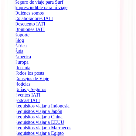
Seguro de viaje para Surf
Imprescindible para tú viaje
Quiénes somos
Colaboradores IATI
Descuento IATI
Opiniones IATI
Soporte
Blog
África
Ásia
América
Europa
Oceania
Todos los posts
Consejos de Viaje
Noticias
Guías y Seguros
Eventos IATI
Podcast IATI
Requisitos viajar a Indonesia
Requisitos viajar a Japón
Requisitos viajar a China
Requisitos viajar a EEUU
Requisitos viajar a Marruecos
Requisitos viajar a Egipto