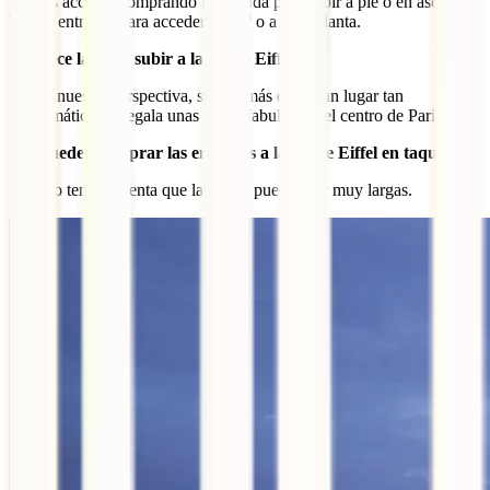
Puedes acceder comprando tu entrada para subir a pie o en ascensor.
Tienes entradas para acceder a la 2ª o a la 3ª planta.
¿Merece la pena subir a la Torre Eiffel?
Desde nuestra perspectiva, sí. Además de ser un lugar tan
emblemático, te regala unas vistas fabulosas del centro de París.
¿Se pueden comprar las entradas a la Torre Eiffel en taquilla?
Sí, pero ten en cuenta que las colas pueden ser muy largas.