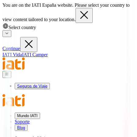
You are on the IATI España website. Please select your country to
view content tailored to your location.
Select country
Continue
IATI Vida
IATI Camper
Seguros de Viaje
Mundo IATI
Soporte
Blog