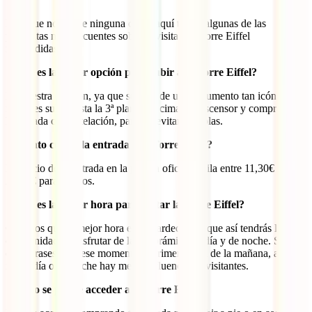
Para que no quede ninguna duda, aquí tienes algunas de las
preguntas más frecuentes sobre la visita a la Torre Eiffel
respondidas:
¿Cuál es la mejor opción para subir a la Torre Eiffel?
En nuestra opinión, ya que se trata de un monumento tan icónico, lo
mejor es subir hasta la 3ª planta (la cima) en ascensor y comprando
la entrada con antelación, para así evitar las colas.
¿Cuánto cuesta la entrada a la Torre Eiffel?
El precio de la entrada en la página oficial oscila entre 11,30€ y
28,30€ para adultos.
¿Cuál es la mejor hora para visitar la Torre Eiffel?
Creemos que la mejor hora es el atardecer, ya que así tendrás la
oportunidad de disfrutar de la panorámica de día y de noche. Si no
encontrases para ese momento, a primera hora de la mañana, a
mediodía o de noche hay menos afluencia de visitantes.
¿Cómo se puede acceder a la Torre Eiffel?