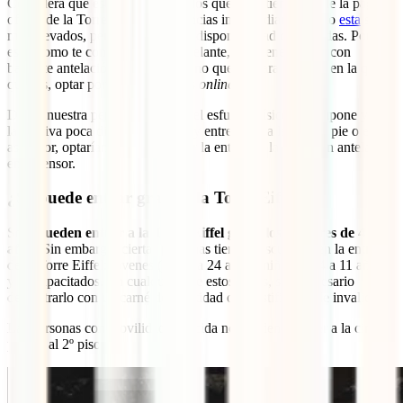
Considera que estos precios son los que se obtienen desde la página
oficial de la Torre Eiffel. En agencias intermediarias como
esta
son
más elevados, pero tienen mayor disponibilidad de entradas. Por
esto, como te contaremos más adelante, conviene revisar con
bastante antelación y, en caso de no quedar para la fecha en la que
quieres, optar por los de agencias
online
.
Desde nuestra perspectiva, dado el esfuerzo físico que supone y por
la relativa poca diferencia que hay entre subir a la cima a pie o en
ascensor, optaríamos por comprar la entrada a la cima con antelación
en ascensor.
¿Se puede entrar gratis a la Torre Eiffel?
Solo
pueden entrar a la Torre Eiffel gratis los menores de 4
años
. Sin embargo, ciertas personas tienen descuentos en la entrada
de la Torre Eiffel: jóvenes (de 12 a 24 años), niños (de 4 a 11 años)
y discapacitados. En cualquiera de estos casos, será necesario
demostrarlo con un carné de identidad o el justificante de invalidez.
Las personas con movilidad reducida no pueden acceder a la cima,
pero sí al 2º piso.