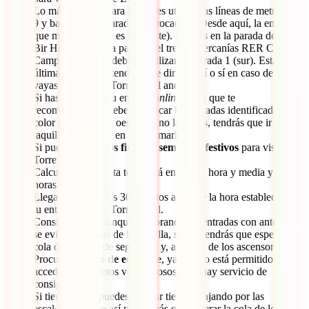
Lo más cómodo para
llegar
es utilizar las líneas de metro 6 y
9 y bajarte en la parada de Trocadero. Desde aquí, la entrada
que mejor te viene es la 2 (este). Si estás en la parada de metro
Bir Hakeim o de la parada del tren de cercanías RER C
Campo de Marte, deberás utilizar la entrada 1 (sur). Esta
última es a la que tendrás que dirigirte sí o sí en caso de que
vayas a subir a la Torre Eiffel andando.
Si has comprado tu entrada
online
(cosa que te
recomendamos), deberás buscar las entradas identificadas en
color verde (este y oeste). Si no la tienes, tendrás que ir a las
taquillas marcadas en color amarillo.
Si puedes,
evita los fines de semana y festivos
para visitar la
Torre Eiffel.
Calcula que la visita te llevará entre una hora y media y dos
horas y media.
Llega más o menos 30 minutos antes de la hora establecida en
tu entrada para la Torre Eiffel.
Considera que, aunque comprando las entradas con antelación
se evitan las colas de la taquilla, sí que tendrás que esperar la
cola del control de seguridad y, a veces, de los ascensores.
Procura ir
ligero de equipaje
, ya que no está permitido
acceder con objetos voluminosos y no hay servicio de
consigna.
Si tienes prisa, puedes ahorrar tiempo bajando por las
escaleras, ya que así no tendrás que esperar la cola de los