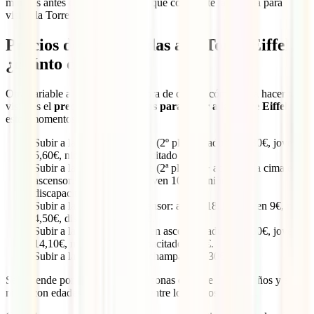
minutos antes del horario para el que compraste la entrada para
visitar la Torre Eiffel.
Precios de las entradas a la Torre Eiffel,
¿cuánto cuestan?
Otra variable a considerar a la hora de decidir cómo vas a hacer tu
visita es el
precio de las entradas para subir a la Torre Eiffel
. En
estos momentos, son estos:
Subir a la Torre Eiffel a pie (2º planta): adulto 11,30€, joven
5,60€, niño 2,80€, discapacitado 2,80€.
Subir a la Torre Eiffel a pie (2ª planta) + acceso a la cima en
ascensor: adulto 21,50€, joven 10,70€, niño 5,40€,
discapacitado 5,40€.
Subir a la 2ª planta en ascensor: adulto 18,10€, joven 9€, niño
4,50€, discapacitado 4,50€.
Subir a la 3ª planta (cima) en ascensor: adulto 28,30€, joven
14,10€, niño 7,10€, discapacitado 7,10€.
Subir a la cima + copa de champán: 47,30€.
Se entiende por “joven” a las personas de entre 12 y 24 años y a los
niños con edades comprendidas entre los 4 y los 11 años.