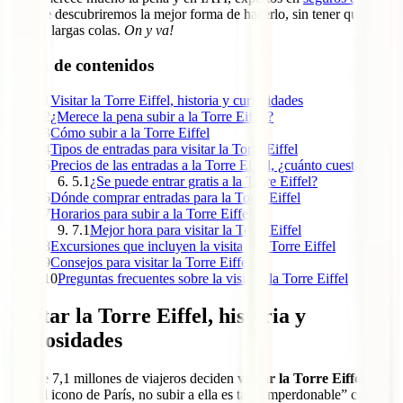
viaje
, te descubriremos la mejor forma de hacerlo, sin tener que
esperar largas colas.
On y va!
Tabla de contenidos
1
Visitar la Torre Eiffel, historia y curiosidades
2
¿Merece la pena subir a la Torre Eiffel?
3
Cómo subir a la Torre Eiffel
4
Tipos de entradas para visitar la Torre Eiffel
5
Precios de las entradas a la Torre Eiffel, ¿cuánto cuestan?
5.1
¿Se puede entrar gratis a la Torre Eiffel?
6
Dónde comprar entradas para la Torre Eiffel
7
Horarios para subir a la Torre Eiffel
7.1
Mejor hora para visitar la Torre Eiffel
8
Excursiones que incluyen la visita a la Torre Eiffel
9
Consejos para visitar la Torre Eiffel
10
Preguntas frecuentes sobre la visita a la Torre Eiffel
Visitar la Torre Eiffel, historia y
curiosidades
Más de 7,1 millones de viajeros deciden
visitar la Torre Eiffel
cada
año. El icono de París, no subir a ella es tan “imperdonable” como