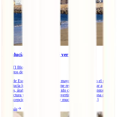
Andalucía este verano: qué ver y qué hacer
IATI Blog
9
minutos de lectura
El sur de España atesora una de las mayores joyas de todo el país.
¡Andalucía lo tiene todo! Este enorme región ha visto pasar a
fenicios, árabes o romanos que han ido conformando su historia,
arquitectura y gastronomía para convertirla en, sin duda, una de las
más excepcionales de Europa. ¡Hay mucho que ver en [...]
Leer más