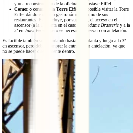
y una reconstrucción de la oficina de Gustave Eiffel.
Comer o cenar en la Torre Eiffel:
es posible visitar la Torre
Eiffel dándote un lujo gastronómico en uno de sus
restaurantes. Esto incluye, por supuesto, el acceso en el
ascensor (a la 1ª planta en el caso de
Madame Brasserie
y a la
2ª en
Jules Verne
), pero es necesario reservar con antelación.
Es factible también subir andando hasta la 2ª planta y luego a la 3ª
en ascensor, pero debes comprar la entrada con antelación, ya que
no se puede hacer directamente dentro.