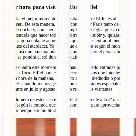
Mejor hora para visitar la Torre Eiffel
Sin duda, el mejor momento para visitar la Torre Eiffel es al
atardecer
. De esta manera, podrás contemplar París tanto de día
como de noche y, con suerte, contemplar una mágica puesta de sol.
Como tendrás que hacer todo el recorrido para subir y, quizás,
esperar alguna cola, te aconsejamos que intentes entrar al menos 1
hora antes del atardecer. Ya sabes que este varía según el momento
del año, así que haz una búsqueda rápida en internet para saber
cuándo se pondrá el sol durante tu viaje.
Si no te cuadra este momento o no has encontrado entradas para
subir a la Torre Eiffel para este, te recomendamos que intentes ir a
primera hora de la mañana, en cuanto abran, a mediodía o por la
noche. Es cuando menos gente encontrarás. Esto es especialmente
importante en julio y agosto, cuando recibe más visitantes.
En cualquiera de estos casos, dirígete directamente a la 2ª o a la 3ª
planta (según la entrada que hayas comprado) para aprovechar
mejor tu tiempo sin multitudes.