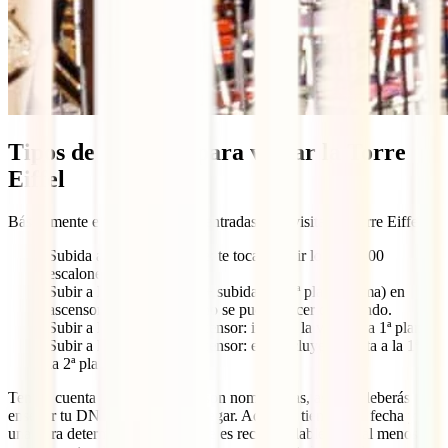
Tipos de entradas para visitar la Torre
Eiffel
Básicamente existen 4 tipos de entradas para visitar la Torre Eiffel:
Subida a la 2ª planta a pie: te tocará subir los casi 700
escalones caminando.
Subir a la 2ª planta a pie + subida a la 3ª planta (cima) en
ascensor: de la 2ª a la 3ª no se puede hacer caminando.
Subir a la 2ª planta en ascensor: incluye la visita a la 1ª planta.
Subir a la 3ª planta en ascensor: esta incluye la visita a la 1ª y
la 2ª planta.
Ten en cuenta que las entradas son nominativas, así que deberás
enseñar tu DNI o pasaporte al llegar. Además, tienen una fecha y
una hora determinada, por lo que es recomendable estar al menos 15