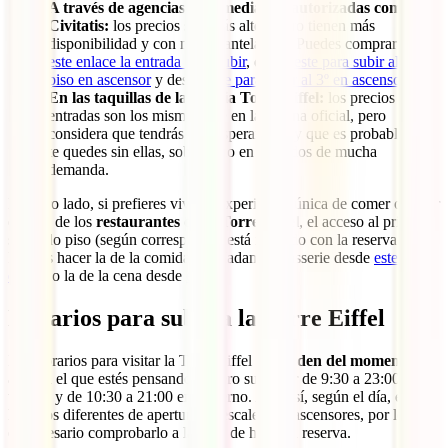
A través de agencias intermediarias autorizadas como
Civitatis:
los precios son más altos, pero tienen más
disponibilidad y con mayor antelación. Puedes comprar
desde
este enlace la entrada para subir
, desde
este para subir al 2º
piso en ascensor
y desde
este para subir al 3º en ascensor
.
En las taquillas de la propia Torre Eiffel:
los precios de las
entradas son los mismos que en la página oficial, pero
considera que tendrás que esperar cola y que es probable que
te quedes sin ellas, sobre todo en períodos de mucha
demanda.
Por otro lado, si prefieres vivir la experiencia única de comer o cenar
en uno de los
restaurantes de la Torre Eiffel
, el acceso al primer o
segundo piso (según corresponda) está incluido con la reserva.
Puedes hacer la de la comida en Madame Brasserie desde
este
enlace
o la de la cena desde
este
.
Horarios para subir a la Torre Eiffel
Los horarios para visitar la Torre Eiffel
dependen del momento del
año
en el que estés pensando ir, pero suele ser de 9:30 a 23:00 en
verano y de 10:30 a 21:00 en invierno. Aun así, según el día, existen
horarios diferentes de apertura de escaleras y ascensores, por lo que
es necesario comprobarlo a la hora de hacer la reserva.