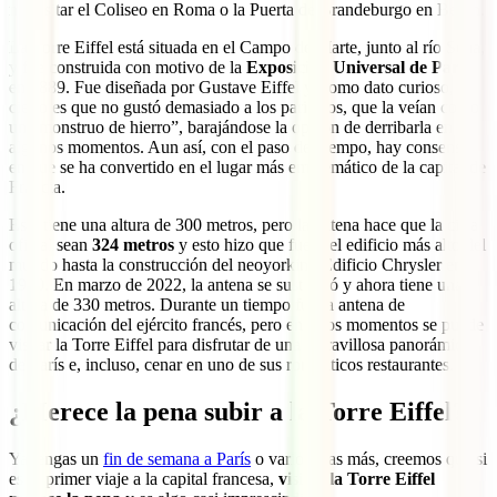
no visitar el Coliseo en Roma o la Puerta de Brandeburgo en Berlín.
La Torre Eiffel está situada en el Campo de Marte, junto al río Sena,
y fue construida con motivo de la
Exposición Universal de París
en 1889. Fue diseñada por Gustave Eiffel y, como dato curioso, lo
cierto es que no gustó demasiado a los parisinos, que la veían como
un “monstruo de hierro”, barajándose la opción de derribarla en
algunos momentos. Aun así, con el paso del tiempo, hay consenso
en que se ha convertido en el lugar más emblemático de la capital de
Francia.
Esta tiene una altura de 300 metros, pero la antena hace que la cifra
oficial sean
324 metros
y esto hizo que fuese el edificio más alto del
mundo hasta la construcción del neoyorkino Edificio Chrysler en
1930. En marzo de 2022, la antena se sustituyó y ahora tiene una
altura de 330 metros. Durante un tiempo fue la antena de
comunicación del ejército francés, pero en estos momentos se puede
visitar la Torre Eiffel para disfrutar de una maravillosa panorámica
de París e, incluso, cenar en uno de sus románticos restaurantes.
¿Merece la pena subir a la Torre Eiffel?
Ya tengas un
fin de semana a París
o varios días más, creemos que si
es tu primer viaje a la capital francesa,
visitar la Torre Eiffel