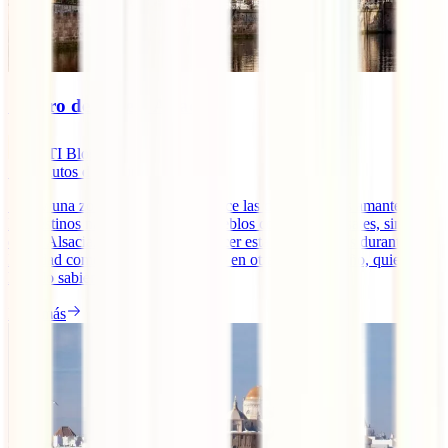
Seguro de viaje a Alsacia
IATI Blog
10
minutos de lectura
Si hay una zona de Francia que hace las delicias de los amantes de
los destinos navideños y de los pueblos con encanto esa es, sin
duda, Alsacia. Tanto si vas a conocer esta parte del país durante la
Navidad como si optas por hacerlo en otra época del año, quieres
hacerlo sabiendo que si [...]
Leer más