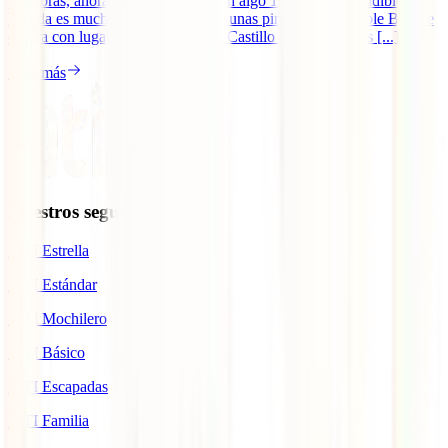
ya sabrás, ahora se ha convertido en algo 100% imprescindible.
Irlanda es mucho más que tomarse unas pintas en el Temple Bar. Te
espera con lugares únicos como el Castillo de Blanrey, los [...]
Leer más
Nuestros seguros
IATI Estrella
IATI Estándar
IATI Mochilero
IATI Básico
IATI Escapadas
IATI Familia