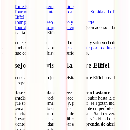
Torre Eiffel + crucero por el río Sena
Tour nocturno en autobús descapotable + Subida a la Torre
Eiffel
Tour por París, paseo en barco y Torre Eiffel
Tour de París al completo con entradas
(con acceso a la 2ª
planta de la Torre Eiffel)
Finalmente, si decides no subir a la Torre Eiffel y solo verla desde
abajo, también te puedes apuntar a
este free tour por los alrededores
,
con el que conocerás su historia y curiosidades.
Consejos para visitar la Torre Eiffel
Aquí tienes algunos consejos para visitar la Torre Eiffel basados en
nuestra experiencia:
Reserva tu entrada a la Torre Eiffel con bastante
antelación
, sobre todo si te hace ilusión subir hasta la cima,
que son las más demandadas y, por tanto, se agotan incluso
semanas antes. Esto es aún más importante en períodos de
mucha demanda como Navidades, Semana Santa y verano.
Puesto que hay zonas al aire libre donde es habitual que corra
viento, te recomendamos llevar alguna
prenda de abrigo
para visitar la Torre Eiffel.