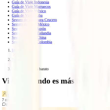
Guía de Viaje Indonesia
Guía de Viaje Marruecos
Guía de Viaje México
Guía de Viaje Cuba
Seguro de viaje para Crucero
Seguro de Viaje México
Seguro de viaje Japón
Seguro de viaje Tailandia
Seguro de viaje China
Seguro de viaje Colombia
Home
Blog
Vivir viajando es barato
Vivir viajando es más barato: t
IATI Blog
7
minutos de lectura
0