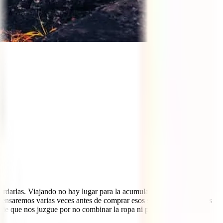
rdarlas. Viajando no hay lugar para la acumulación de todos esos
Pensaremos varias veces antes de comprar esos suvenires tan baratos
die que nos juzgue por no combinar la ropa ni por tener pocas