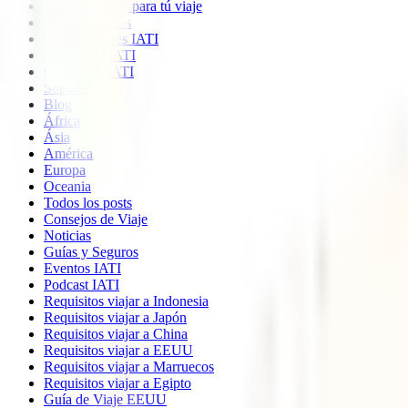
Imprescindible para tú viaje
Quiénes somos
Colaboradores IATI
Descuento IATI
Opiniones IATI
Soporte
Blog
África
Ásia
América
Europa
Oceania
Todos los posts
Consejos de Viaje
Noticias
Guías y Seguros
Eventos IATI
Podcast IATI
Requisitos viajar a Indonesia
Requisitos viajar a Japón
Requisitos viajar a China
Requisitos viajar a EEUU
Requisitos viajar a Marruecos
Requisitos viajar a Egipto
Guía de Viaje EEUU