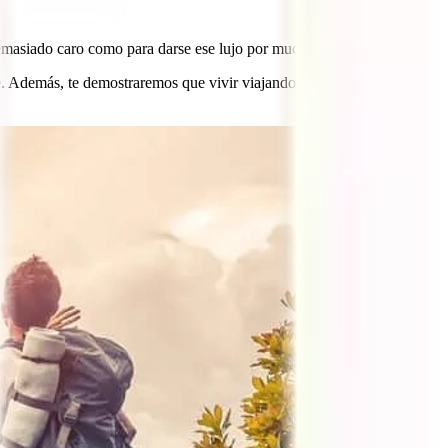
s demasiado caro como para darse ese lujo por mucho tiempo.
re. Además, te demostraremos que vivir viajando es más barato que