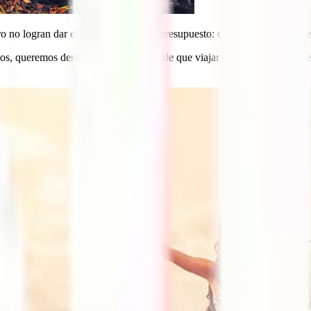
ero no logran dar el primer paso, es el presupuesto: creen que viajar e
stos, queremos desmitificar la creencia de que viajar es muy caro siemp