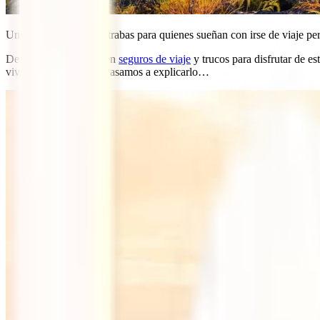
Una de las principales trabas para quienes sueñan con irse de viaje p
Desde IATI, expertos en
seguros de viaje
y trucos para disfrutar de e
vivir quieto. ¿Cómo? Pasamos a explicarlo…