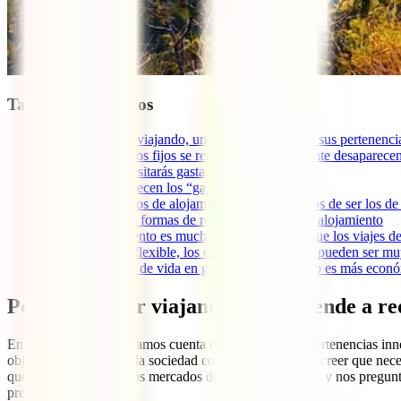
Tabla de contenidos
1
Porque al vivir viajando, uno aprende a reducir sus pertenenci
2
Porque los gastos fijos se reducen (o directamente desaparece
3
Porque no necesitarás gastar para “despejarte”
4
Porque desaparecen los “gastos sociales”
5
Porque los gastos de alojamiento están muy lejos de ser los de 
5.1
Algunas formas de reducir los gastos de alojamiento
6
Porque viajar lento es mucho más económico que los viajes d
7
Porque siendo flexible, los costos de transporte pueden ser mu
8
Porque el coste de vida en gran parte del mundo es más econ
Porque al vivir viajando, uno aprende a re
En ruta es donde nos damos cuenta de la cantidad de pertenencias in
objetos materiales que la sociedad consumista nos hace creer que nec
que encontramos por los mercados de India o Tailandia, y nos pregunta
prendas.