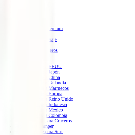
IATI Estrella
IATI Estándar
IATI Familia
IATI Escapadas
IATI Mochilero
IATI Anulación Premium
IATI Básico
IATI Anual Multiviaje
IATI Air Help
IATI Grandes Viajeros
IATI Estudios
Seguros de Viaje
Seguro de viaje a EEUU
Seguro de viaje a Japón
Seguro de viaje a China
Seguro de viaje a Tailandia
Seguro de viaje a Marruecos
Seguro de viaje a Europa
Seguro de viaje a Reino Unido
Seguro de viaje a Indonesia
Seguro de viaje a México
Seguro de viaje a Colombia
Seguro de viaje para Cruceros
Seguro para Camper
Seguro de viaje para Surf