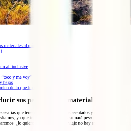
as materiales al mínimo
n)
un all inclusive
e “toco y me voy”
y bajos
ómico de lo que imaginas
ducir sus pertenencias materiales al mínimo
necesarias que tenemos cuando estamos asentados y con espacio para gua
esitamos, ya que todo lo que llevemos sumará peso en nuestra espalda. 
remos, ¿lo quiero o lo necesito? En viaje no hay modas a seguir, ni na