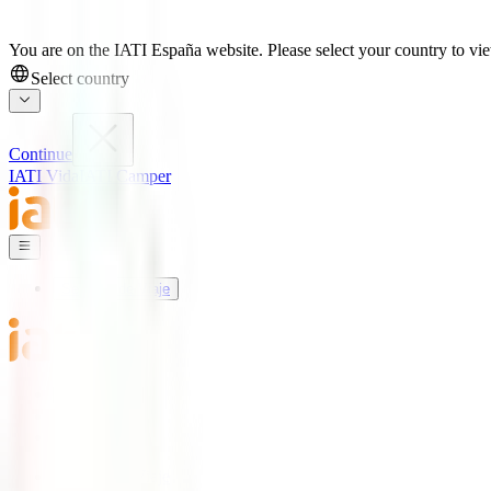
You are on the IATI España website. Please select your country to view
Select country
Continue
IATI Vida
IATI Camper
Seguros de Viaje
Mundo IATI
Soporte
Blog
Seguros de Viaje