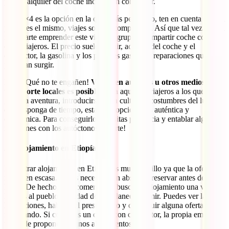
propio alquiler del coche incluye un conductor.
Si el 4×4 es la opción en la que estás pensando, ten en cuenta que, el
precio es el mismo, viajes solo o acompañado. Así que tal vez podría
interesarte emprender este viaje en grupo o compartir coche con
otros viajeros. El precio suele incluir, además del coche y el
conductor, la gasolina y los posibles gastos en reparaciones que
pudieran surgir.
Pero, ¡Qué no te engañen!
Viajar en autobús u otros medios de
transporte locales es posible.
Para aquellos viajeros a los que les
guste la aventura, introducirse en la cultura y costumbres del lugar y
que disponga de tiempo, esta es la opción más auténtica y
económica. Para conseguirlo necesitas paciencia y entablar algunas
relaciones con los autóctonos ¡Suerte!
2.2 Alojamiento en Etiopía
Encontrar alojamiento en Etiopía es muy sencillo ya que la oferta es
más bien escasa. No es necesario en absoluto reservar antes de
llegar. De hecho, es recomendable buscar el alojamiento una vez
llegues al pueblo o ciudad donde planees dormir. Puedes ver las
habitaciones, hablar del presupuesto y conseguir alguna oferta
regateando. Si contratas un coche con conductor, la propia empresa
te puede proponer algunos alojamientos.