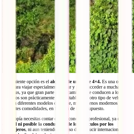
La siguiente opción es el
alquiler de un coche 4×4.
Es una opción
ideal para viajar especialmente al sur y poder acceder a muchas de
las tribus, ya que gran parte de los caminos que conducen a los
poblados son prácticamente intransitables con otro tipo de vehículo.
Existen diferentes modelos de coche, más o menos modernos y con
diferentes comodidades, en función de tu presupuesto.
En Etiopía necesitas contar con un conductor profesional, ya que
no
es legal ni posible la conducción de los vehículos por los
extranjeros
, ni aun teniendo permiso de conducir internacional. El