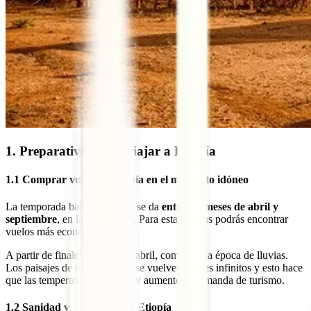
1. Preparativos para viajar a Etiopía
1.1 Comprar vuelos a Etiopía en el momento idóneo
La temporada baja en Etiopía se da
entre los meses de abril y
septiembre
, en la época seca. Para estas fechas podrás encontrar
vuelos más económicos.
A partir de finales del mes de abril, comienza la época de lluvias.
Los paisajes de tierras rojizas se vuelven verdes infinitos y esto hace
que las temperaturas mejoren y aumente la demanda de turismo.
1.2 Sanidad y Seguridad en Etiopía