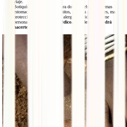
viaje.
Botiquín: Medicamentos para dolor y fiebre, problemas
estomacales, diarreas y vómitos, pomada para golpes, mareos,
protección solar, picaduras, alergias, heridas e higiene
personal.
Consulta a tu médico. Posiblemente podrá
hacerte algunas recetas.