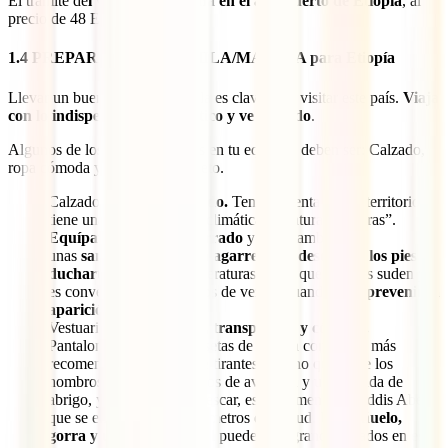
El trámite de
l visado se gestiona en el aeropuerto de Etiopía
, al
precio de 48 Euros.
1.4 PREPARAR LA MOCHILA/MALETA para Etiopía
Llevar un buen
kit
en la mochila es clave para visitar este país.
Viaja
con lo indispensable, se práctico y ve cómodo
.
Algunos de los imprescindibles en tu equipaje deben ser: Calzado,
ropa cómoda y botiquín completo.
Calzado:
Debe ser cómodo.
Ten en cuenta que el territorio
tiene unas características climáticas y naturales “duras”.
Equípate con alzado cerrado
y lleva también
unas
sandalias con buen agarre para descansar los pies o
ducharte
. Las altas temperaturas harán que tus pies suden y
es conveniente refrescarlos de vez en cuando para
prevenir la
aparición de hongos
.
Vestuario:
Poco, sencillo, transpirable y cómodo.
Pantalones cortos y camisetas de manga corta. Son más
recomendables que las de tirantes para no quemarte los
hombros. Pantalones largos de aventura y una prenda de
abrigo, ya que puede refrescar, especialmente en Addis Abeba
que se encuentra a 2.355 metros de altitud. Un
pañuelo,
gorra y unas gafas de sol
pueden ser grandes aliados en este