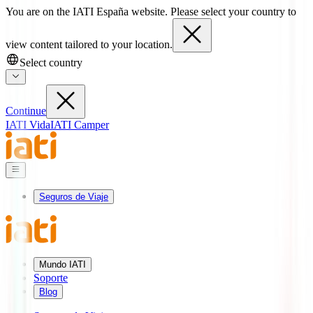
You are on the IATI España website. Please select your country to
view content tailored to your location.
Select country
Continue
IATI Vida
IATI Camper
Seguros de Viaje
Mundo IATI
Soporte
Blog