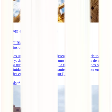
Qué ver en Luxor por libre
IATI Blog
9
minutos de lectura
Egipto es uno de los destinos más deseados por viajeros de todo el
mundo y, desde hace unos años, es uno de los países más de moda
entre los turistas. No es para menos, la tierra de los faraones ofrece
una infinidad de experiencias fascinantes: desde adentrarse en las
pirámides en Guiza hasta navegar por [...]
Leer más