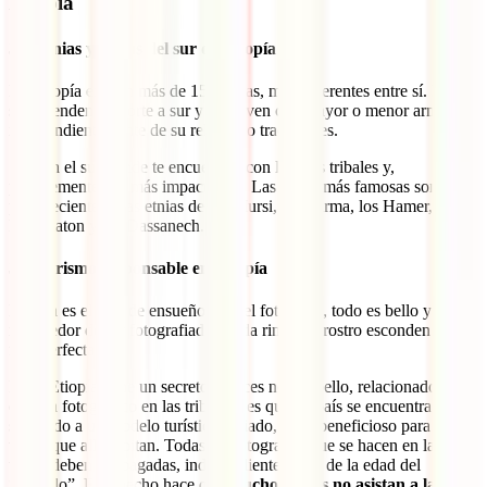
Etiopía
3.1 Etnias y tribus del sur de Etiopía
En Etiopía existen más de 150 etnias, muy diferentes entre sí. Éstas
se extienden de norte a sur y conviven con mayor o menor armonía,
independientemente de su religión o tradiciones.
Será en el sur donde te encuentres con las más tribales y,
posiblemente, las más impactantes. Las tribus más famosas son las
pertenecientes a las etnias de los Mursi, los Surma, los Hamer, los
Nyangaton y los Dassanech.
3.2 Turismo responsable en Etiopía
Etiopía es el país de ensueño para el fotógrafo, todo es bello y
merecedor de ser fotografiado. Cada rincón y rostro esconden “la
foto perfecta”.
Pero, Etiopía tiene un secreto a voces no tan bello, relacionado con
el tema fotográfico en las tribus
.
Y es que, el país se encuentra
sometido a un modelo turístico viciado, nada beneficioso para las
tribus que allí habitan. Todas las fotografías que se hacen en las
tribus deben ser pagadas, independientemente de la edad del
“modelo”. Este hecho hace que
muchos niños no asistan a la