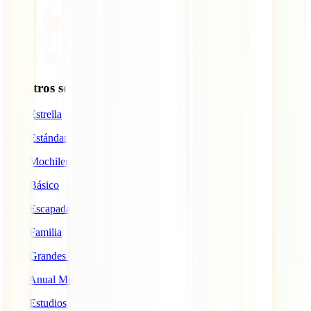
Nuestros seguros
IATI Estrella
IATI Estándar
IATI Mochilero
IATI Básico
IATI Escapadas
IATI Familia
IATI Grandes Viajeros
IATI Anual Multiviaje
IATI Estudios