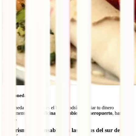
2.4 Moneda etíope
La moneda en Etiopía es el
birr
. Podrás cambiar tu dinero
directamente en una
oficina de cambio en el aeropuerto
, bancos u
hoteles.
3. Turismo responsable con las tribus del sur de