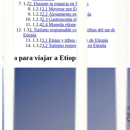
1.2
2. Durante tu estancia en Etiopía
1.2.1
2.1 Moverse por Etiopía
1.2.2
2.2 Alojamiento en Etiopía
1.2.3
2.3 Gastronomía etíope
1.2.4
2.4 Moneda etíope
1.3
3. Turismo responsable con las tribus del sur de
Etiopía
1.3.1
3.1 Etnias y tribus del sur de Etiopía
1.3.2
3.2 Turismo responsable en Etiopía
Guía para viajar a Etiopía