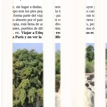
Aunque, sin lugar a dudas, te recomendamos viajar la mayor parte
del tiempo
c
on los pies pegados en la tierra
.
Viajar por las carreteras
etíopes forma parte del viaje en este país. No podrás dormir ni un
segundo absorto por el paisaje que te envolverá. La carretera tiene
vida propia, está llena de animales, diversidad de paisajes, personas
interesantes, pueblos de diferentes etnias y culturas, puestos de
frutas… etc.
Viajar a Etiopía y no recorrer sus caminos es como
viajar a París y no ver la Torre Eiffel.