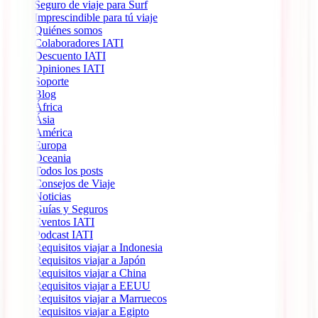
Seguro de viaje para Surf
Imprescindible para tú viaje
Quiénes somos
Colaboradores IATI
Descuento IATI
Opiniones IATI
Soporte
Blog
África
Ásia
América
Europa
Oceania
Todos los posts
Consejos de Viaje
Noticias
Guías y Seguros
Eventos IATI
Podcast IATI
Requisitos viajar a Indonesia
Requisitos viajar a Japón
Requisitos viajar a China
Requisitos viajar a EEUU
Requisitos viajar a Marruecos
Requisitos viajar a Egipto