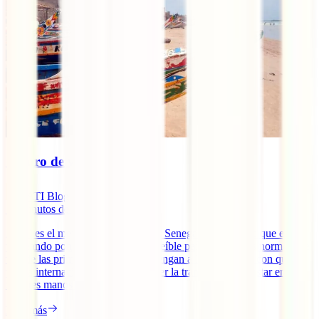
Seguro de viaje a Senegal
IATI Blog
12
minutos de lectura
¿Cuál es el mejor seguro de viaje a Senegal? En caso de que estés
planeando poner rumbo a este increíble país africano, es normal que
una de las primeras cosas que te vengan a la cabeza sea con qué
póliza internacional viajar para tener la tranquilidad de estar en las
mejores manos si algo te [...]
Leer más