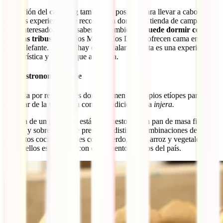
La opción del
camping
también es posible. Para llevar a cabo
algunas experiencias se recomienda dormir en tienda de campaña.Si
estás interesado, debes saber que también
se puede dormir con
algunas tribus
. La de los Mursi o los Dorze, ofrecen cama en sus
casas elefante. Aunque hay que señalar que ésta es una experiencia
más turística y curiosa que auténtica.
2.3 Gastronomía etíope
Apuesta por restaurantes donde comen los propios etíopes para
disfrutar de la verdadera comida tradicional: La
injera.
Se trata de un plato que está compuesto por un pan de masa fina en
la base y sobre el que se presentan distintas combinaciones de
alimentos cocinados, tales como: cerdo, pollo, arroz y vegetales.
Todos ellos especiados con condimentos típicos del país.