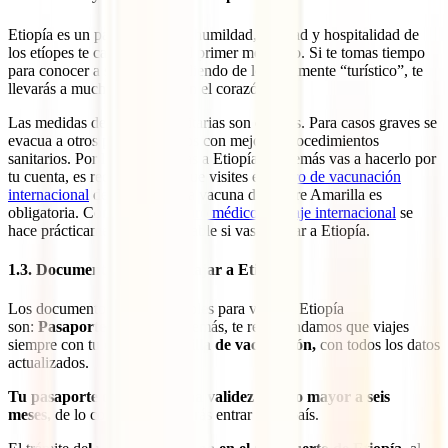
Etiopía es un país seguro. La humildad, bondad y hospitalidad de
los etíopes te cautiva desde el primer momento. Si te tomas tiempo
para conocer a sus gentes, saliendo de lo meramente “turístico”, te
llevarás a muchas personas en el corazón.
Las medidas de atención sanitarias son escasas. Para casos graves se
evacua a otros países cercanos con mejores procedimientos
sanitarios. Por lo que, si viajas a Etiopía, y además vas a hacerlo por
tu cuenta, es recomendable que visites el
centro de vacunación
internacional
de tu ciudad. La vacuna de Fiebre Amarilla es
obligatoria. Contratar un
seguro médico de viaje internacional
se
hace prácticamente indispensable si vas a viajar a Etiopía.
1.3. Documentación para viajar a Etiopía
Los documentos imprescindibles para viajar a Etiopía
son:
Pasaporte y visado
. Además, te recomendamos que viajes
siempre con tu
cartilla amarilla de vacunación,
con todos los datos
actualizados.
Tu pasaporte debe tener una validez igual o mayor a seis
meses,
de lo contrario no podrás entrar en el país.