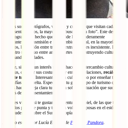
Cientos son los fotógrafos, viajeros y curiosos que visitan cada año
estos asentamientos, la mayoría en busca de “la foto”. Este deseo
por fotografiar ha hecho que se olvide lo verdaderamente
importante: la transmisión e intercambio cultural, en la mayoría de
los casos, la relación entre tribus y extranjeros es inexistente. Este
encuentro superfluo entre ambas partes está destruyendo culturas y
deformando realidades.
Así que, si tienes un interés real en hacer un intercambio cultural con
las tribus, conocer sus costumbres y entablar relaciones,
recálcalo
durante tu viaje
. Interesante por la cultura y no por enseñar tus
fotografías a la vuelta. Especifica a tu guía el tipo de turismo que
quieres hacer y deja clara tu postura sobre la situación que sucede en
algunos de estos asentamientos.
Ya sabes viajero, si te gustan las aventuras de piel, de las que te
ponen los pelos de punta y te hacen volar mariposas en el estómago,
no lo dudes, descubre el Sur de Etiopía.
Artículo escrito por Lucía Estrella de
Proyecto Pandora
.