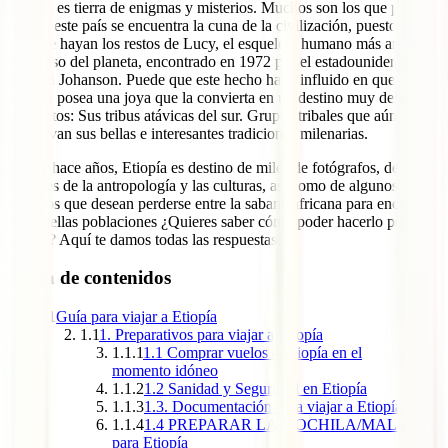
Etiopía es tierra de enigmas y misterios. Muchos son los que piensan
que en este país se encuentra la cuna de la civilización, puesto que,
aquí, se hayan los restos de Lucy, el esqueleto humano más antiguo
y famoso del planeta, encontrado en 1972 por el estadounidense
Donald Johanson. Puede que este hecho haya influido en que
Etiopía posea una joya que la convierta en un destino muy deseado
por tantos: Sus tribus atávicas del sur. Grupos tribales que aún
conservan sus bellas e interesantes tradiciones milenarias.
Desde hace años, Etiopía es destino de miles de fotógrafos, de
amantes de la antropología y las culturas, así como de algunos
curiosos que desean perderse entre la sabana africana para encontrar
estas bellas poblaciones ¿Quieres saber cómo poder hacerlo por tu
cuenta? Aquí te damos todas las respuestas.
Tabla de contenidos
1
Guía para viajar a Etiopía
1.1
1. Preparativos para viajar a Etiopía
1.1.1
1.1 Comprar vuelos a Etiopía en el
momento idóneo
1.1.2
1.2 Sanidad y Seguridad en Etiopía
1.1.3
1.3. Documentación para viajar a Etiopía
1.1.4
1.4 PREPARAR LA MOCHILA/MALETA
para Etiopía