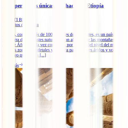
10 experiencias únicas que hacer en Etiopía
IATI Blog
7
minutos de lectura
Etiopía, con sus más de 100 millones de habitantes, es un país con
una tierra de contrastes naturales, con algunas de las montañas más
altas de África y a la vez con zonas por debajo del nivel del mar,
grandes zonas de cafetales y por otra parte lugares áridos y volcanes
en activo que quitan [...]
Leer más