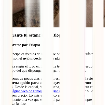
2. Durante tu estancia en Etiopía
2.1 Moverse por Etiopía
Los principales medios de transporte con los que te moverás por
Etiopía son el
avión, coche 4×4 de alquiler y autobús.
Deberías elegir el tuyo en función de tres aspectos: Tu presupuesto,
el tiempo del que dispongas y el lugar que quieras visitar.
Si dispones de pocos días y de un presupuesto amplio,
el avión es
una buena opción para cubrir trayectos largos en menor
tiempo
. Desde la capital, Addis Abeba, estarás en una hora en el sur.
En la
página web de Ethiopian Airlines
puedes encontrar billetes a
muy buen precio. Lo más económico es ir a la ventanilla
directamente una vez que estés en el país, aunque no siempre se
garantiza la plaza.