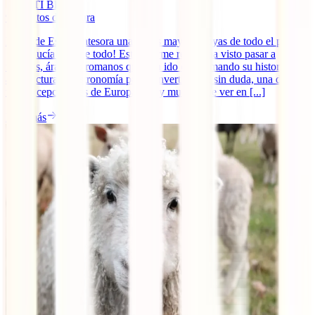
IATI Blog
9
minutos de lectura
El sur de España atesora una de las mayores joyas de todo el país.
¡Andalucía lo tiene todo! Este enorme región ha visto pasar a
fenicios, árabes o romanos que han ido conformando su historia,
arquitectura y gastronomía para convertirla en, sin duda, una de las
más excepcionales de Europa. ¡Hay mucho que ver en [...]
Leer más