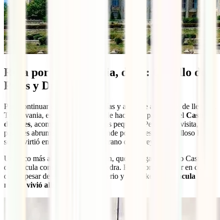
Ruta por Transilvania, día 3: Castillo de
Peles y Drácula
Para continuar el itinerario de 8 días y antes de adentrarte de lleno en
Transilvania, es muy recomendable hacer una parada en el
Castillo
de Peles
, acompañado de otro más pequeño: Pelesor. La visita, de
pago, es abrumadora, y uno entiende por qué este maravilloso lugar
se convirtió en la residencia de verano de los reyes.
Un poco más al norte se sitúa Bran, que alberga el famoso Castillo
de Drácula construido sobre la piedra. Es importante tener en cuenta
que, a pesar de su belleza, el misterio y el marketing,
Drácula
nunca vivió allí
.