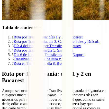
Tabla de contenidos
1
Ruta por Transilvania: días 1 y 2 en Bucarest
2
Ruta por Transilvania, día 3: Castillo de Peles y Drácula
3
Día 4 del itinerario por Transilvania: Brasov
4
Ruta por Transilvania día 5, Sighisoara
5
Día 6 de la ruta por Transilvania: Cluj Napoca
6
Transilvania día 7, Alba Iulia y Sibiu
7
Ruta en Transilvania, día 8: Bucarest
Ruta por Transilvania: días 1 y 2 en
Bucarest
Aunque se encuentra fuera de Transilvania, es parada obligatoria en
cualquier itinerario por Transilvania. Los dos primeros días son
necesarios para recorrer la controvertida ciudad que, como se suele
decir, odias o amas. En cualquier caso, a
Bucarest
hay que
dedicarle tiempo, para entender su historia y por qué es como es.