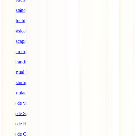
IATI Estándar
IATI Mochilero
IATI Básico
IATI Escapadas
IATI Familia
IATI Grandes Viajeros
IATI Anual Multiviaje
IATI Estudios
IATI Anulación Premium
Seguro de viaje COVID
Seguro de Salud
Seguro de Hogar
Seguro de Coche