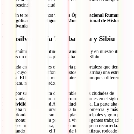
un imprescindible en la ciudad.
También te recomendamos visitar
la Ópera Nacional Rumana, la
iglesia gótica de San Miguel o el Museo Nacional de Historia en
Transilvania
.
Transilvania día 7, Alba Iulia y Sibiu
Es el penúltimo de los
8 días en Transilvania
y en nuestro itinerario
tenemos un menú con dos platos: Alba Iulia y Sibiu.
La parada en Alba Iulia es obligatoria por la fortaleza que tiene la
ciudad, cuyos muros conforman (vistos desde arriba) una estrella
perfecta. El interior es un museo al aire libre, aunque a diferencia de
Sighisoara, no está habitado.
Sibiu
, por su parte, es otra de las emblemáticas ciudades de
Transilvania, también fundada por ​​colonos sajones en el siglo XII.
Está dividida en Ciudad Alta y Ciudad Baj
a
.
La parte alta era la
que estaba rodeada de murallas y era la zona comercial y más rica.
Allí es donde se encuentran las tres plazas principales y gran parte
de los monumentos. En la parte baja vivían las gentes trabajadoras, y
aunque es menos ostentosa, merece mucho la pena recorrerla.
Conectando ambas, está
el Puente de las Mentiras
, rodeado de