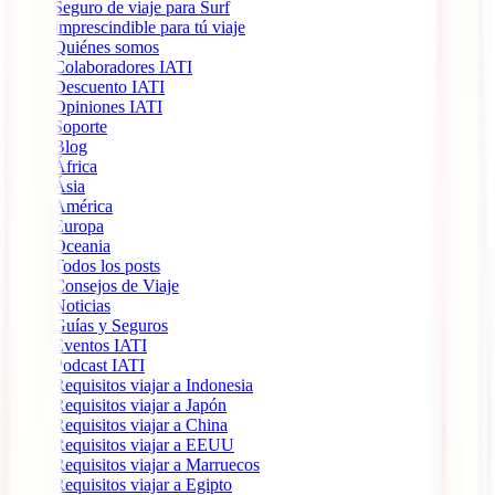
Seguro de viaje para Surf
Imprescindible para tú viaje
Quiénes somos
Colaboradores IATI
Descuento IATI
Opiniones IATI
Soporte
Blog
África
Ásia
América
Europa
Oceania
Todos los posts
Consejos de Viaje
Noticias
Guías y Seguros
Eventos IATI
Podcast IATI
Requisitos viajar a Indonesia
Requisitos viajar a Japón
Requisitos viajar a China
Requisitos viajar a EEUU
Requisitos viajar a Marruecos
Requisitos viajar a Egipto