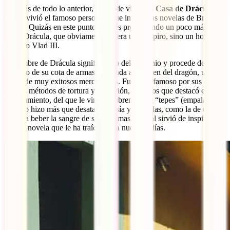
Además de todo lo anterior, se puede visitar
la Casa de Drácula
,
donde vivió el famoso personaje que inspiró las novelas de Bran
Stoker. Quizás en este punto te estés preguntando un poco más
sobre Drácula, que obviamente no era un vampiro, sino un hombre
llamado Vlad III.
El nombre de Drácula significa hijo del demonio y procede del
símbolo de su cota de armas, asociada a la orden del dragón, una
orden de muy exitosos mercenarios. Fue muy famoso por sus
crueles métodos de tortura y ejecución, entre los que destacó el
empalamiento, del que le vino el sobrenombre “tepes” (empalador).
Esto no hizo más que desatar fantasía y leyendas, como la de que le
gustaba beber la sangre de sus víctimas, lo cual sirvió de inspiración
para la novela que le ha traído hasta nuestros días.