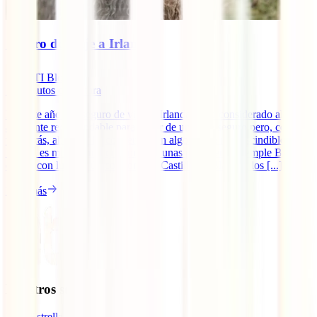
Seguro de viaje a Irlanda
IATI Blog
10
minutos de lectura
Durante años, el seguro de viaje a Irlanda se ha considerado algo
altamente recomendable para gozar de un viaje seguro pero, como
ya sabrás, ahora se ha convertido en algo 100% imprescindible.
Irlanda es mucho más que tomarse unas pintas en el Temple Bar. Te
espera con lugares únicos como el Castillo de Blanrey, los [...]
Leer más
Nuestros seguros
IATI Estrella