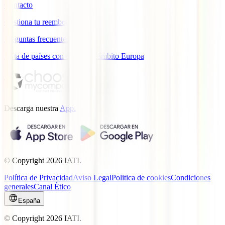
Contacto
Gestiona tu reembolso
Preguntas frecuentes
Lista de países con cobertura ámbito Europa
Descarga nuestra
App.
© Copyright
2026
IATI.
Política de Privacidad
Aviso Legal
Politica de cookies
Condiciones
generales
Canal Ético
España
© Copyright
2026
IATI.