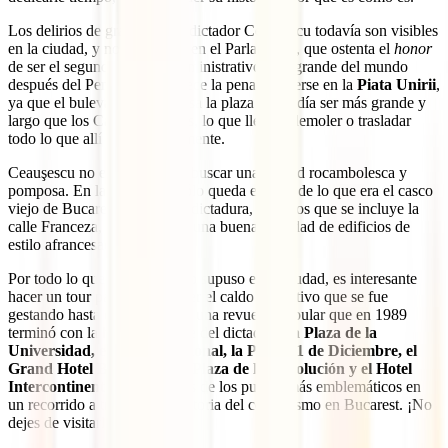
Los delirios de grandeza del dictador Ceaușescu todavía son visibles
en la ciudad, y no solamente en el Parlamento, que ostenta el
honor
de ser el segundo edificio administrativo más grande del mundo
después del Pentágono. Merece la pena detenerse en la
Piata Unirii
,
ya que el bulevar que atraviesa la plaza pretendía ser más grande y
largo que los Campos Elíseos, lo que llevó a demoler o trasladar
todo lo que allí había previamente.
Ceauşescu no escatimaba en buscar una ciudad rocambolesca y
pomposa. En la actualidad sólo queda el 20% de lo que era el casco
viejo de Bucarest antes de la dictadura, entre los que se incluye la
calle Franceza, que conserva una buena cantidad de edificios de
estilo afrancesado.
Por todo lo que el comunismo supuso en la ciudad, es interesante
hacer un tour para comprender el caldo de cultivo que se fue
gestando hasta convertirse en una revuelta popular que en 1989
terminó con la huida y muerte del dictador.
La Plaza de la
Universidad, el Teatro Nacional, la Plaza 21 de Diciembre, el
Grand Hotel Boulevard, la Plaza de la Revolución y el Hotel
Intercontinental
son algunos de los puntos más emblemáticos en
un recorrido a través de la historia del comunismo en Bucarest. ¡No
dejes de visitarlos!