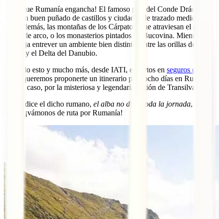
¡Y es que Rumanía engancha! El famoso país del Conde Drácula
tiene un buen puñado de castillos y ciudades de trazado medieval.
Pero además, las montañas de los Cárpatos, que atraviesan el país en
forma de arco, o los monasterios pintados de Bucovina. Mientras, el
este deja entrever un ambiente bien distinto, entre las orillas del Mar
Negro y el Delta del Danubio.
Por todo esto y mucho más, desde IATI, expertos en
seguros de
viaje
, queremos proponerte un itinerario para ocho días en Rumanía,
en este caso, por la misteriosa y legendaria región de Transilvania.
Como dice el dicho rumano,
el alba no dura toda la jornada
, así
que… ¡vámonos de ruta por Rumanía!