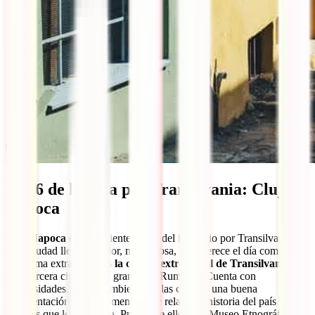
Día 6 de la ruta por Transilvania: Cluj
Napoca
Cluj Napoca
es el siguiente punto del itinerario por Transilvania.
Otra ciudad llena de color, majestuosa, que merece el día completo.
De forma extraoficial es
la capital extraoficial de Transilvania
y
es la tercera ciudad más grande de Rumanía. Cuenta con
universidades, mucho ambiente en las calles y una buena
representación de monumentos que relatan la historia del país y los
pueblos que lo habitaron. Prueba de ello es el Museo Etnográfico,