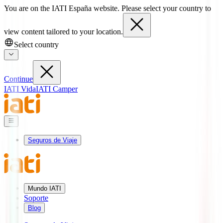
You are on the IATI España website. Please select your country to
view content tailored to your location.
Select country
Continue
IATI Vida
IATI Camper
Seguros de Viaje
Mundo IATI
Soporte
Blog