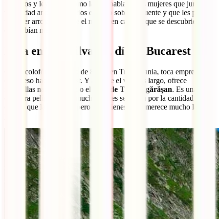
misterios y leyendas, como la que habla de las mujeres que juraban
virginidad ante sus amados estando sobre el puente y que les podría
valer ser arrojadas desde el mismo en caso de que se descubriese
que habían mentido.
Ruta en Transilvania, día 8: Bucarest
Como colofón de la ruta de 8 días en Transilvania, toca emprender
el regreso hacia Bucarest. Y aunque el viaje es largo, ofrece
maravillas naturales como el
paso de Transfăgărăşan
. Es una
carretera peligrosa que muchas veces se satura por la cantidad de
coches que la recorren, pero si no tienes prisa merece mucho la
pena.