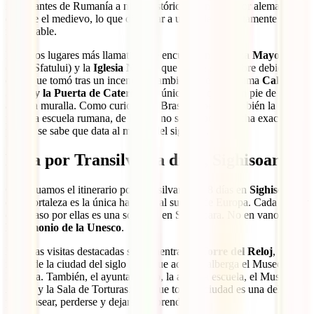
interesantes de Rumanía a nivel histórico, manejada por alemanes
durante el medievo, lo que dio lugar a un esplendor altamente
remarcable.
Entre los lugares más llamativos se encuentran la
Plaza Mayor
(Piata Sfatului) y la
Iglesia Negra
, que recibe su nombre debido al
color que tomó tras un incendio. También, la estrechísima
Calle
Sforii y la Puerta de Caterina
, la única que queda en pie de la
antigua muralla. Como curiosidad, Brasov alberga también la
primera escuela rumana, de la cual no se conoce la fecha exacta,
pero sí se sabe que data al menos del siglo XI.
Ruta por Transilvania día 5, Sighisoara
Continuamos el itinerario por Transilvania de 8 días en
Sighisoara
,
cuya fortaleza es la única habitada al sureste de Europa. Cada calle y
cada paso por ellas es una sorpresa en Sighisoara. No en vano, es
Patrimonio de la Unesco
.
Entre las visitas destacadas se encuentran la
Torre del Reloj
, un
icono de la ciudad del siglo XIV que además alberga el Museo de
Historia. También, el ayuntamiento, la antigua escuela, el Museo de
Armas y la Sala de Torturas. Aunque toda la ciudad es una delicia
para pasear, perderse y dejarse sorprender.