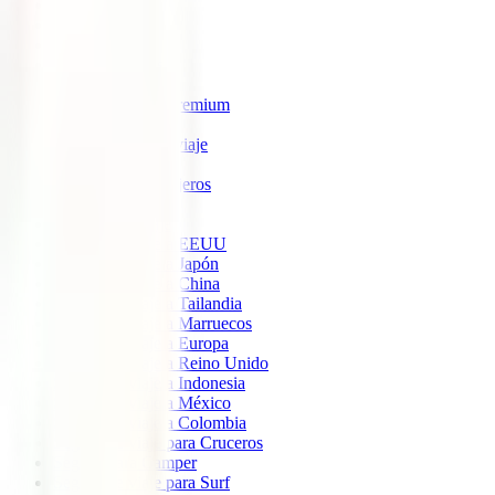
IATI Estrella
IATI Estándar
IATI Familia
IATI Escapadas
IATI Mochilero
IATI Anulación Premium
IATI Básico
IATI Anual Multiviaje
IATI Air Help
IATI Grandes Viajeros
IATI Estudios
Seguros de Viaje
Seguro de viaje a EEUU
Seguro de viaje a Japón
Seguro de viaje a China
Seguro de viaje a Tailandia
Seguro de viaje a Marruecos
Seguro de viaje a Europa
Seguro de viaje a Reino Unido
Seguro de viaje a Indonesia
Seguro de viaje a México
Seguro de viaje a Colombia
Seguro de viaje para Cruceros
Seguro para Camper
Seguro de viaje para Surf