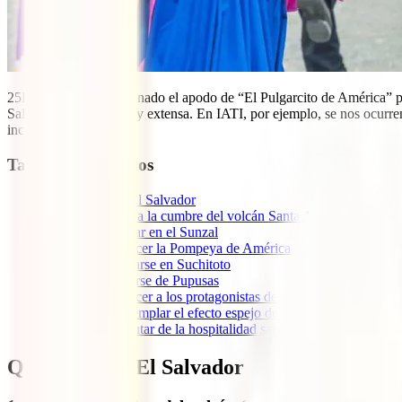
25El Salvador se ha ganado el apodo de “El Pulgarcito de América” por
Salvador puede ser muy extensa. En IATI, por ejemplo, se nos ocurren 
increíble país.
Tabla de contenidos
1
Qué hacer en El Salvador
1.1
1. Subir a la cumbre del volcán Santa Ana
1.2
2. Surfear en el Sunzal
1.3
3. Conocer la Pompeya de América
1.4
4. Relajarse en Suchitoto
1.5
5. Hartarse de Pupusas
1.6
6. Conocer a los protagonistas de la guerra civil
1.7
7. Contemplar el efecto espejo de El Cuco
1.8
8. Disfrutar de la hospitalidad salvadoreña
Qué hacer en El Salvador