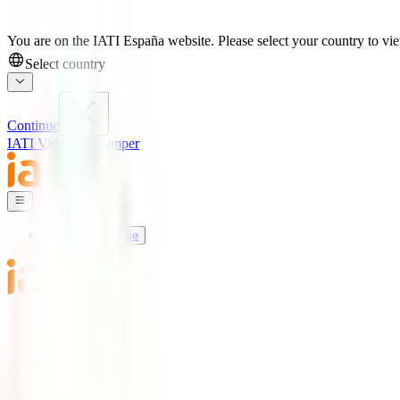
You are on the IATI España website. Please select your country to view
Select country
Continue
IATI Vida
IATI Camper
Seguros de Viaje
Mundo IATI
Soporte
Blog
Seguros de Viaje