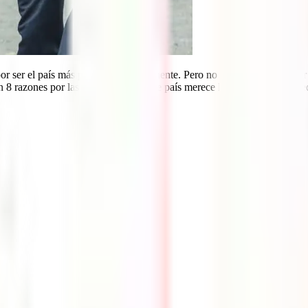
 ser el país más pequeño del continente. Pero no te dejes engañar por s
8 razones por las que un viaje a este país merece la pena. Prepara tu e