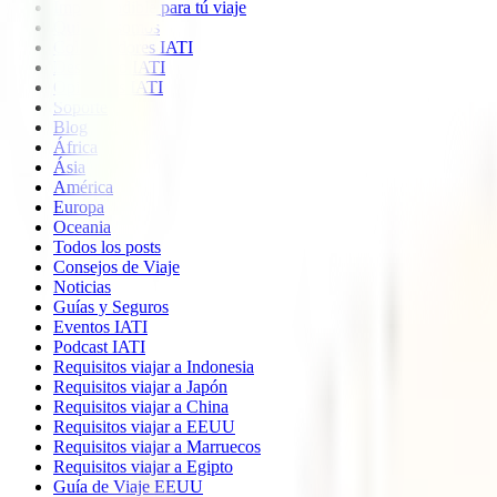
Imprescindible para tú viaje
Quiénes somos
Colaboradores IATI
Descuento IATI
Opiniones IATI
Soporte
Blog
África
Ásia
América
Europa
Oceania
Todos los posts
Consejos de Viaje
Noticias
Guías y Seguros
Eventos IATI
Podcast IATI
Requisitos viajar a Indonesia
Requisitos viajar a Japón
Requisitos viajar a China
Requisitos viajar a EEUU
Requisitos viajar a Marruecos
Requisitos viajar a Egipto
Guía de Viaje EEUU