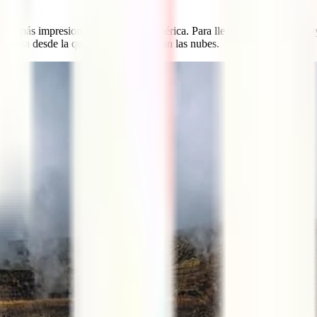
eres más impresionantes de Centroamérica. Para llegar hasta su cima ha
urquesa desde la que parece que nazcan las nubes.