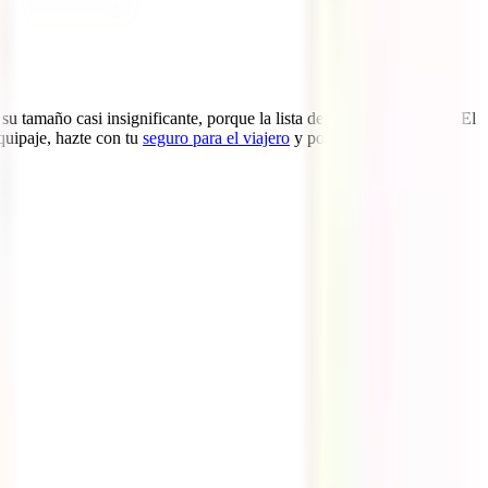
u tamaño casi insignificante, porque la lista de cosas que hacer en El
quipaje, hazte con tu
seguro para el viajero
y pon rumbo ya a este