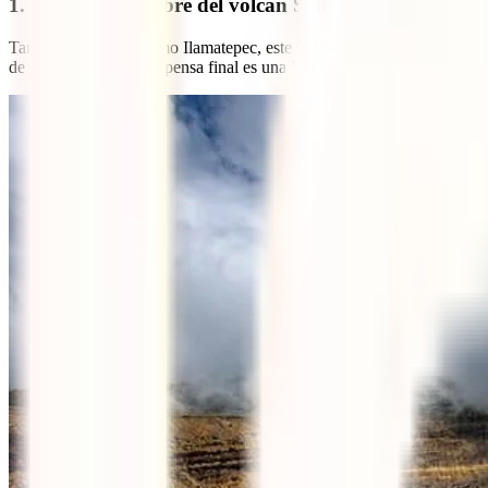
1. Subir a la cumbre del volcán Santa Ana
También conocido como Ilamatepec, este volcán tiene uno de los crát
de maguey; y la recompensa final es una laguna de un intenso color t