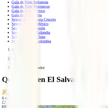
Guía de Viaje Indonesia
Guía de Viaje Marruecos
Guía de Viaje México
Guía de Viaje Cuba
Seguro de viaje para Crucero
Seguro de Viaje México
Seguro de viaje Japón
Seguro de viaje Tailandia
Seguro de viaje China
Seguro de viaje Colombia
Home
Blog
Que hacer el salvador
Qué hacer en El Salvador: Un vi
IATI Blog
6
minutos de lectura
3