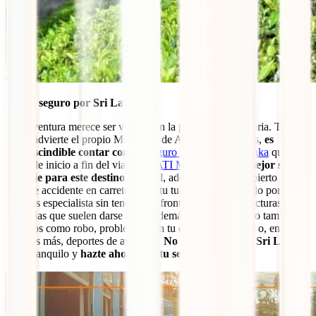
Viajar seguro por Sri Lanka
Esta aventura merece ser vivida con la protección necesaria. Tal y
como advierte el propio Ministerio de Asuntos Exteriores,
es
imprescindible contar con un
seguro de viaje a Sri Lanka
que te
cuide de inicio a fin del viaje. El
IATI Mochilero
es
el mejor seguro
de viaje para este destino
y con él, además de estar cubierto en
caso de accidente en carretera con tu tuk-tuk, serás tratado por los
mejores especialista sin tener que afrontar las costosas facturas
sanitarias que suelen darse aquí. Además, estarás cubierto también
en casos como robo, problemas con tu equipaje, retrasos o, entre
muchos más, deportes de aventura.
No te la juegues en Sri Lanka
,
viaja tranquilo y
hazte ahora con tu seguro
: