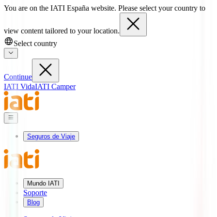
You are on the IATI España website. Please select your country to
view content tailored to your location.
Select country
Continue
IATI Vida
IATI Camper
Seguros de Viaje
Mundo IATI
Soporte
Blog