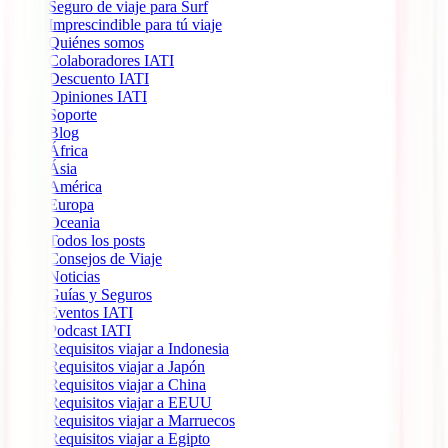
Seguro de viaje para Surf
Imprescindible para tú viaje
Quiénes somos
Colaboradores IATI
Descuento IATI
Opiniones IATI
Soporte
Blog
África
Ásia
América
Europa
Oceania
Todos los posts
Consejos de Viaje
Noticias
Guías y Seguros
Eventos IATI
Podcast IATI
Requisitos viajar a Indonesia
Requisitos viajar a Japón
Requisitos viajar a China
Requisitos viajar a EEUU
Requisitos viajar a Marruecos
Requisitos viajar a Egipto