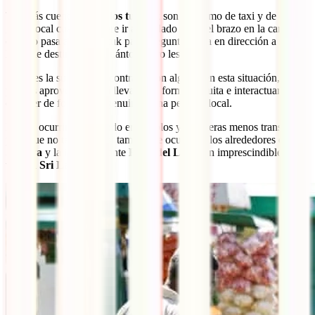
Te darás cuenta de que
los tuk tuk
son sinónimo de taxi y de que la
gente local cuando quiere ir algún lado estira el brazo en la carretera
cuando pasa algún tuk tuk para preguntar si va en dirección a su
lugar de destino y por cuánto dinero les lleva.
Si tienes la suerte de encontrarte con alguien en esta situación,
puedes aprovechar para llevarle de forma gratuita e interactuar y
conocer de forma más genuina a una persona local.
Esto te ocurrirá sobre todo en pueblos y carreteras menos transitadas
pero que no te extrañe si también te ocurre en los alrededores de
Sigiriya
y la impresionante
Roca del León
, un imprescindible en tu
viaje a Sri Lanka
.