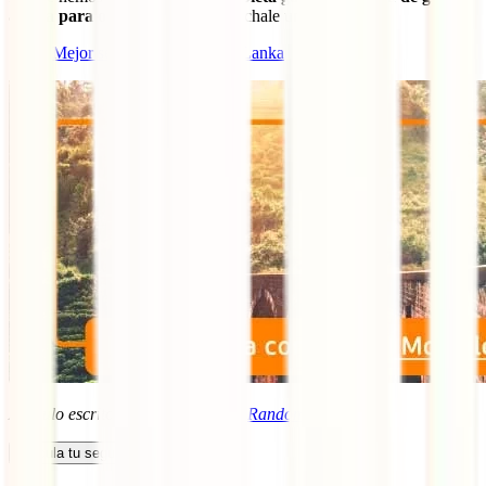
ayuda para organizar tu viaje
, échale un ojo ahora:
Mejor seguro de viaje a Sir Lanka
Artículo escrito por Inês Nunes de
Randomtrip.es
Calcula tu seguro