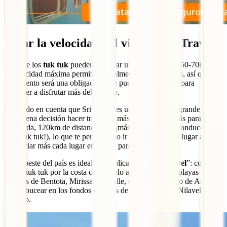
Bajar la velocidad del viaje, Slow Travel
Aunque los
tuk tuk
pueden alcanzar una velocidad de 60-70km/h,
la velocidad máxima permitida legalmente es de 40km/h, así que
viajar lento será una obligación que puedes aprovechar para
aprender a disfrutar más del camino.
Teniendo en cuenta que Sri Lanka es una isla bastante grande, será
una buena decisión hacer trayectos más cortos y con más paradas
(recuerda, 120km de distancia son ¡más de 3 horas de conducción
en el tuk tuk!), lo que te permitirá no ir corriendo de un lugar a otro
y apreciar más cada lugar en el que paras.
El Suroeste del país es ideal para aplicar el
“Slow Travel
”: conducir
con tu tuk tuk por la costa con el pelo al viento por las playas
salvajes de Bentota, Mirissa, Tangalle, el paraíso surfero de Arugam
Bay o bucear en los fondos marinos de Trincomalee o Nilaveli es un
planazo.