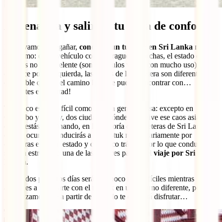
Adrenalina y salir de tu zona de confort
No te vamos a engañar,
conducir un tuk tuk en Sri Lanka
no es
facilísimo: es un vehículo con embrague y marchas, el estado de los
mismos no es excelente (son vehículos viejos con mucho uso), se
conduce por la izquierda, las reglas de la carretera son diferentes y
es posible que en el camino hasta te puedas encontrar con…
¡elefantes en libertad!
Tampoco es tan difícil como mucha gente piensa: excepto en
Colombo y Kandy, dos ciudades dónde sí se vive ese caos asiático
que te estás imaginando, en la mayoría de carreteras de Sri Lanka
eso no ocurre. Conducirás a tu tuk-tuk mayoritariamente por
carreteras en buen estado y con poco tráfico, por lo que conducir no
será un estrés sino una de las mejores partes del
viaje por Sri
Lanka
.
Sí, los dos primeros días serán un poco más difíciles mientras
aprendes a manejarte con el tuk tuk en un entorno diferente, pero te
garantizamos que a partir de ahí sólo te quedará disfrutar…