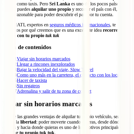
turistas como taxis. Pero
Sri Lanka
es uno de los pocos países en
los que puedes
alquilar uno propio
y recorrer el país con él, a un
precio razonable para poder descubrir el país por tu cuenta.
Desde IATI, expertos en
seguros médicos internacionales
, te
contamos por qué creemos que es una excelente idea
recorrer Sri
Lanka con tu propio
tuk tuk
Tabla de contenidos
1
Viajar sin horarios marcados
2
Llegar a rincones inexplorados
3
Bajar la velocidad del viaje, Slow Travel
4
Como uno más en la carretera, el contacto con los locales
5
Hacer de taxista
6
Sin regateos
7
Adrenalina y salir de tu zona de confort
Viajar sin horarios marcados
Una de las grandes ventajas de alquilar tu propio vehículo, sea cual
sea, es la
libertad
: poder moverte cuando quieras, desde dónde
quieras y hacia donde quieras es uno de los motivos principales para
alquilar tu propio tuk tuk
.