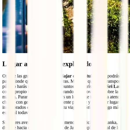
Llegar a rincones inexplorados
Otra de las grandes ventajas de
viajar en tuk-tuk
es que podrás
parar donde quieras, cuando quieras. Mientras que en el transporte
público harás trayectos entre los puntos más turísticos de
Sri Lanka
,
con tu propio tuk tuk podrás ir parando e improvisando sobre la
marcha. Parar por el camino si ves un lugar que te llama la atención,
charlar con gente local o simplemente perderte y descubrir lugares
inexplorados es algo que hará de tu viaje por Sri Lanka algo más
especial todavía.
Si quieres aventurarte por la zona menos turística de Sri Lanka,
dirígete hacia el Norte. La ciudad de Jaffna, capital cultural de los