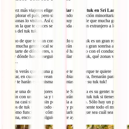
Cada vez más viajeros eligen
alquilar un tuk tuk en Sri Lanka
para explorar el país, pero sigue siendo una opción minoritaria entre
las personas lo visitan. Así que es muy probable que mucha gente
local con la que te cruces se sorprenda al ver un extranjero a los
mandos del tuk tuk.
El hecho de que te vean conduciendo un tuk tuk es un gran rompe-
hielo y mucha gente local se acercarán con una gran sonrisa a
preguntarte de dónde eres, saber qué has hecho con el conductor,
cómo y dónde has conseguido alquilar el tuk tuk, qué zonas vas a
visitar…
También verás que alguna gente que te pita porque te quiere
adelantar, en cuanto te vean les cambiará la cara, frenarán para ir a tu
altura y te harán esas mismas preguntas ¡desde su tuk tuk!
Y es que una de las mejores cosas de Sri Lanka es su gente: te
recibirán con una sonrisa y te ayudarán con el tuk tuk si tienes algún
problema casi siempre sin pedir nada a cambio. Sólo hay un par de
modelos de tuk tuk en todo el país, y prácticamente todo el mundo
sabe cómo funcionan y cómo arreglarlos, así que sea cuál sea el
problema, encontrarás alguien que te ayude.