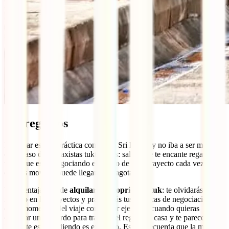
Sin regateos
Regatear es una práctica común en Sri Lanka y no iba a ser menos
en el caso de los taxistas tuktukeros: salvo que te encante regatear,
tener que estar negociando el precio de cada trayecto cada vez que
quieres moverte puede llegar a ser agotador.
Una ventaja más de
alquilar tu proprio tuk tuk
: te olvidarás del
regateo en los trayectos y practicarás tus técnicas de negociación en
otros momentos del viaje como, por ejemplo, cuando quieras
comprar un recuerdo para traer en el regreso a casa y te parece que
lo que te están pidiendo es excesivo. Eso sí, recuerda que la mayoría