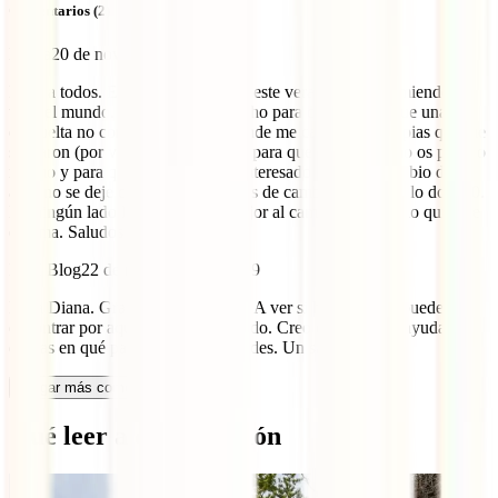
Comentarios (2)
Diana
20 de noviembre de 2019
Hola a todos. Estuve en Sri Lanka este verano y lo recomiendo a
todo el mundo. Sin duda. Aprovecho para comentaros que una vez
de vuelta no consigo encontrar dónde me cambien las rupias que me
sobraron (por valor de 140 euros), para que lo sepáis y no os pase lo
mismo y para que sí alguien está interesado en llevar cambio desde
aquí no se deje comisiones en casas de cambio que yo se lo doy a 0.
En ningún lado lo encontraréis mejor al cambio y yo me lo quito de
encima. Saludos a todos.
IATI Blog
22 de noviembre de 2019
Hola Diana. Gracias por tu aporte. A ver si hay suerte y puedes
encontrar por aquí alguien interesado. Creo que sería de ayuda si
dijeras en qué parte de España resides. Un saludo.
Cargar más comentarios
Qué leer a continuación