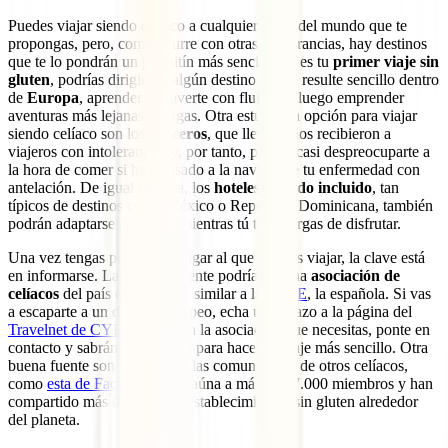
Puedes viajar siendo celíaco a cualquier lugar del mundo que te
propongas, pero, como ocurre con otras intolerancias, hay destinos
que te lo pondrán un poquitín más sencillo. Si es tu
primer viaje sin
gluten
, podrías dirigirte a algún destino que te resulte sencillo dentro
de
Europa
, aprender a moverte con fluidez y luego emprender
aventuras más lejanas y largas. Otra estupenda opción para viajar
siendo celíaco son los
cruceros
, que llevan años recibieron a
viajeros con intolerancias y, por tanto, podrás casi despreocuparte a
la hora de comer si has avisado a la naviera de tu enfermedad con
antelación. De igual manera, los
hoteles de todo incluido
, tan
típicos de destinos como México o República Dominicana, también
podrán adaptarse a tu dieta mientras tú te encargas de disfrutar.
Una vez tengas pensado el lugar al que quieres viajar, la clave está
en informarse. La primera fuente podría ser una
asociación de
celíacos
del país en cuestión, similar a la
FACE
, la española. Si vas
a escaparte a un destino europeo, echa un vistazo a la página del
Travelnet de CYE
. Si das con la asociación que necesitas, ponte en
contacto y sabrán aconsejarte para hacer tu viaje más sencillo. Otra
buena fuente son los
blogs
y las comunidades de otros celíacos,
como
esta de Facebook
, que aúna a más de 17.000 miembros y han
compartido más de 500.000 establecimientos sin gluten alrededor
del planeta.