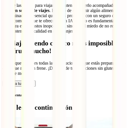
Una de las claves para viajar sin gluten es hacerlo acompañado de
un
buen seguro de viajes
. En caso de consumir algún alimento
contaminado, es esencial que vayas protegido con un seguro de
viajes como los que te ofrecemos en IATI. Esto es fundamental no
solo para evitar gastos inoportunos, sino por el miedo de no recibir
una asistencia de calidad en el extranjero.
9. Viajar siendo celíaco no es imposible,
¡disfruta mucho!
Ahora que ya sabes todas las precauciones y que estás preparado, no
dejes que nada ten frene. ¡Disfruta de tus vacaciones sin gluten
como te mereces!
Calcula tu seguro
Sin comentarios
Qué leer a continuación