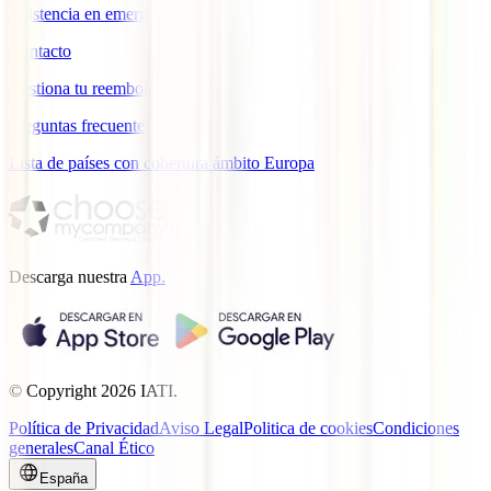
Asistencia en emergencias
Contacto
Gestiona tu reembolso
Preguntas frecuentes
Lista de países con cobertura ámbito Europa
Descarga nuestra
App.
© Copyright
2026
IATI.
Política de Privacidad
Aviso Legal
Politica de cookies
Condiciones
generales
Canal Ético
España