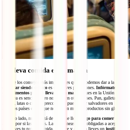
5. Lleva comida en la maleta
Uno de los consejos más importantes que te podemos dar a la hora
de
viajar siendo celíaco
es que lleves provisiones.
Infórmate de
qué alimentos puedes llevar en la maleta
, pues en la Unión
Europea es sencillo, pero no tanto en otros países. Pan, galletas,
snacks, latas o comida precocinada pueden ser salvadores en
aquellos países en los que no existen muchos productos sin gluten.
Por otro lado, nunca está de más que lleves
algo para comer en el
avión
, por si las moscas. Las aerolíneas están obligadas a aceptar
que lleves tu propia comida, siempre y cuando lleves un
justificante