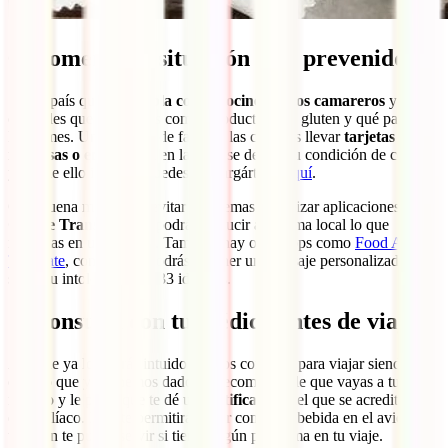
6. Comenta tu situación y ve prevenido
Sea el país que sea,
habla con el cocinero o los camareros
y
cuéntales que no puedes comer productos con gluten y qué pasa si
los comes. Una manera de facilitar las cosas es llevar
tarjetas
impresas o en el móvil
en las que se detalla tu condición de celíaco
y lo que ello implica. Puedes descargártelas
aquí
.
Otra buena manera de evitar problemas es utilizar aplicaciones como
Google Translate
. Así podrás traducir al idioma local lo que
necesitas en un instante. También hay otras apps como
Food Allergy
Translate
, con las que podrás obtener un mensaje personalizado
sobre tu intolerancia en 33 idiomas.
7. Consulta con tu médico antes de viajar
Aunque ya lo habrás intuido con los consejos para viajar siendo
celíaco que ya te hemos dado, es recomendable que vayas a tu
médico y le pidas que te dé un
certificado
en el que se acredite que
eres celíaco. Esto te permitirá llevar comida y bebida en el avión y
también te puede servir si tienes algún problema en tu viaje.