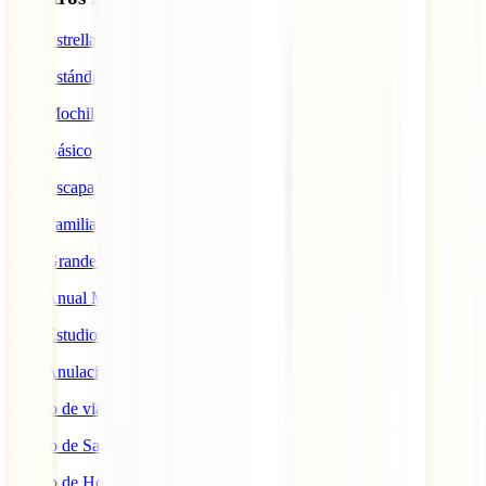
IATI Estrella
IATI Estándar
IATI Mochilero
IATI Básico
IATI Escapadas
IATI Familia
IATI Grandes Viajeros
IATI Anual Multiviaje
IATI Estudios
IATI Anulación Premium
Seguro de viaje COVID
Seguro de Salud
Seguro de Hogar