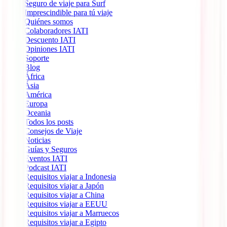
Seguro de viaje para Surf
Imprescindible para tú viaje
Quiénes somos
Colaboradores IATI
Descuento IATI
Opiniones IATI
Soporte
Blog
África
Ásia
América
Europa
Oceania
Todos los posts
Consejos de Viaje
Noticias
Guías y Seguros
Eventos IATI
Podcast IATI
Requisitos viajar a Indonesia
Requisitos viajar a Japón
Requisitos viajar a China
Requisitos viajar a EEUU
Requisitos viajar a Marruecos
Requisitos viajar a Egipto