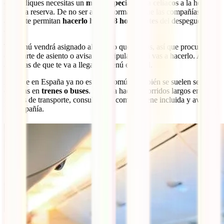
que indiques necesitas un
menú especial para celíacos
a la hora de
hacer la reserva. De no ser así, lo normal es que las compañías
aéreas te permitan
hacerlo hasta 48 horas antes
del despegue del
avión.
Tu menú vendrá asignado al asiento que tengas, así que procura no
cambiarte de asiento o avisar a la tripulación si vas a hacerlo. Así te
aseguras de que te va a llegar tu menú especial.
Aunque en España ya no es muy común, también se suelen servir
comidas en
trenes o buses
. Si vas a hacer recorridos largos en estos
medios de transporte, consulta si la comida viene incluida y avisa a
la compañía.