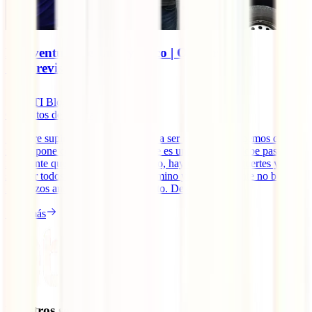
La aventura de Luly y Coco | Octubre’17
“Imprevistos”
IATI Blog
6
minutos de lectura
Siempre supimos que viajar no iba a ser nada fácil. Sabemos que la
ruta te pone constantes trabas y que es uno el que las debe pasar. Si
realmente queremos seguir viajando, hay que hacerse fuertes y
superar todos los problemas del camino y principalmente no bajar
los brazos ante el primer desperfecto. Desde el [...]
Leer más
Nuestros seguros