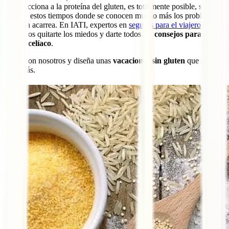
que reacciona a la proteína del gluten, es totalmente posible, sobre
todo en estos tiempos donde se conocen mucho más los problemas
que esta acarrea. En IATI, expertos en
seguros para el viajero
,
queremos quitarte los miedos y darte todos los
consejos para viajar
siendo celíaco
.
Sigue con nosotros y diseña unas
vacaciones sin gluten
que nunca
olvidarás.