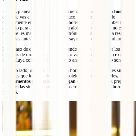
Si estás planeando un viaje por tu cuenta,
avisa al hotel u hostal
en
el que te vas a quedar que eres celíaco. Esto podrás hacerlo
directamente en los buscadores de hoteles, donde suele haber un
apartado para dejar un mensaje a tu alojamiento. Aun así, no está de
más que les mandes un correo electrónico cuando hagas la reserva y
unos días antes para que puedas desayunar o comer tranquilamente.
En el caso de que vayas a viajar siendo celíaco a través de los
servicios de una
agencia de viajes
o vayas a contratar una excursión
que incluya comida, avísales cuanto antes. Los olvidos no son raros.
Por otro lado, un buen consejo a la hora de planificar viajes sin
gluten es que intentes alternar los hoteles con
apartahoteles,
apartamentos y hostales que tengan cocina
. Así podrás preparar
tus comidas sin gluten sin margen a error y seguramente ahorres un
poquito.