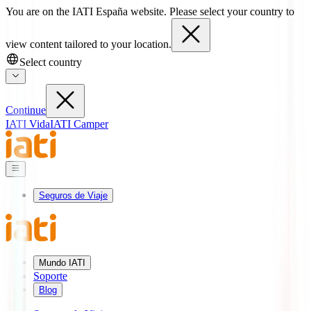
You are on the IATI España website. Please select your country to
view content tailored to your location.
Select country
Continue
IATI Vida
IATI Camper
Seguros de Viaje
Mundo IATI
Soporte
Blog