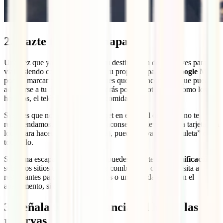
2. Hazte tu propio mapa
Una vez que ya hayas decidido tu destino, una de las claves para
viajar siendo celiaco es montarte tu propio mapa. Con
Google Maps
podrás marcar aquellos restaurantes que has encontrado que pueden
adaptarse a tu dieta. Además, podrás poner anotaciones como los
horarios, el teléfono o el tipo de comida.
Si sabes que no vas a tener internet en el móvil (algo que no te
recomendamos, pues siempre es aconsejable llevar alguna tarjeta sim
local para hacer alguna búsqueda), puedes llevar una “chuleta” con
todo ello.
Si es una escapada o viaje corto, puedes hacerte una
planificación
sobre los sitios que vas a visitar y combinarlos con una visita a
restaurantes para celíacos cercanos o una parada exprés en el
apartamento, si quieres cocinar.
3. Señala tus intolerancias al hacer las
reservas