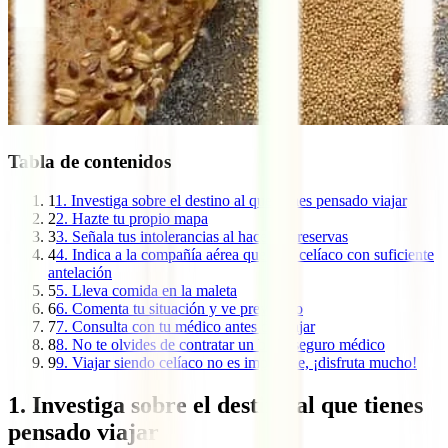
Tabla de contenidos
1
1. Investiga sobre el destino al que tienes pensado viajar
2
2. Hazte tu propio mapa
3
3. Señala tus intolerancias al hacer las reservas
4
4. Indica a la compañía aérea que eres celíaco con suficiente
antelación
5
5. Lleva comida en la maleta
6
6. Comenta tu situación y ve prevenido
7
7. Consulta con tu médico antes de viajar
8
8. No te olvides de contratar un buen seguro médico
9
9. Viajar siendo celíaco no es imposible, ¡disfruta mucho!
1. Investiga sobre el destino al que tienes
pensado viajar